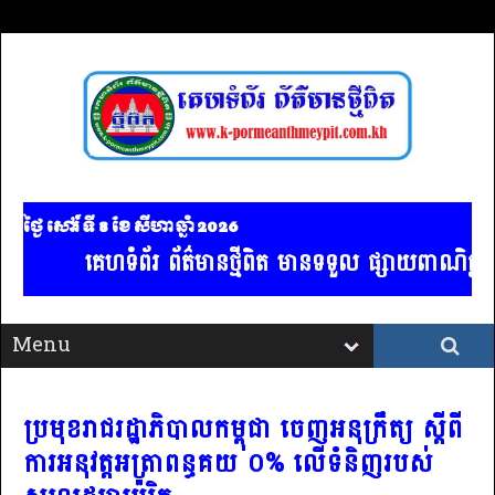
ថ្ងៃ សៅរ៍ ទី 8​ ខែ សីហា ឆ្នាំ 2026
គេហទំព័រ ព័ត៌មានថ្មីពិត មានទទួល ផ្សាយពាណិជ្ជកម
ប្រមុខរាជរដ្ឋាភិបាលកម្ពុជា ចេញអនុក្រឹត្យ ស្ដីពី
ការអនុវត្តអត្រាពន្ធគយ ០% លើទំនិញរបស់