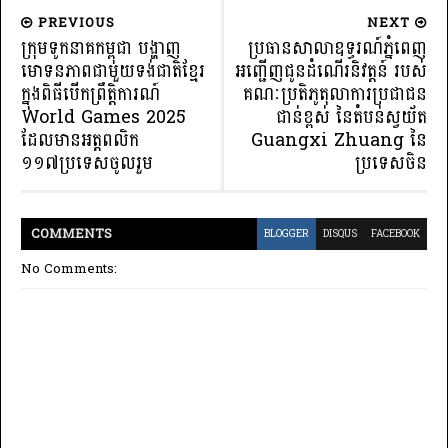
PREVIOUS
NEXT
ក្រុមទូកនាគកម្ពុជា បង្ហាញ
ប្រធានសាលាឧទ្ធរណ៍ភ្នំពេញ
មោទនភាពជាមួយទង់ជាតិខ្មែរ
អញ្ជើញជូនដំណើរនិវត្តន៍ របស់
ក្នុងពិធីបើកព្រឹត្តិការណ៍
គណៈប្រតិភូតុលាការប្រជាជន
World Games 2025
ជាន់ខ្ពស់ នៃតំបន់ស្វយ័ត
ដែលមានអត្តពលិក
Guangxi Zhuang នៃ
១១៧ប្រទេសចូលរួម
ប្រទេសចិន
COMMENT
S
BLOGGER
DISQUS
FACEBOOK
No Comments: