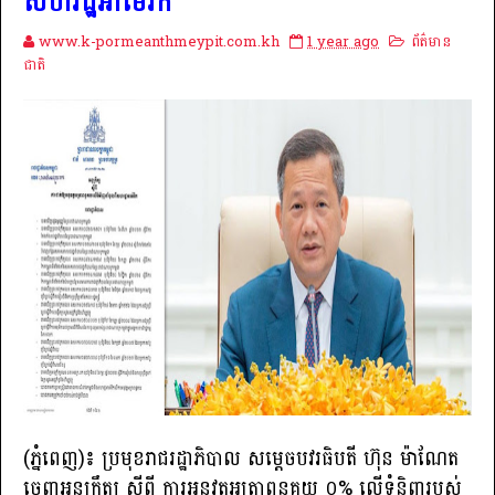
សហរដ្ឋអាម៉េរិក
www.k-pormeanthmeypit.com.kh
1 year ago
ព័ត៌មាន
ជាតិ
(ភ្នំពេញ)៖ ប្រមុខរាជរដ្ឋាភិបាល សម្តេចបវរធិបតី ហ៊ុន ម៉ាណែត
ចេញអនុក្រឹត្យ ស្ដីពី ការអនុវត្តអត្រាពន្ធគយ ០% លើទំនិញរបស់