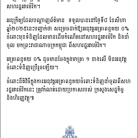
សហរដ្ឋអាម៉េរិក។
អនុក្រឹត្យដែលបណ្តាញព័ត៌មាន ទទួលបាននៅថ្ងៃទី៨ ខែសីហា
ឆ្នាំ២០២៥នេះបញ្ជាក់ថា សម្រេចដាក់ឱ្យអនុវត្តអត្រាពន្ធគយ ០%
ចំពោះមុខទំនិញដែលមានដើមកំណើតនៅសហរដ្ឋអាម៉េរិក និងនាំ
ចូល មកព្រះរាជាណាចក្រកម្ពុជា ពីសហរដ្ឋអាម៉េរិក។
អត្រាពន្ធគយ ០% ដូចមានចែងក្នុងមាត្រា ១ ខាងលើ មិនអនុវត្ត
ចំពោះទំនិញប្រើរួចឡើយ។
ចំពោះនីតិវិធីក្នុងការអនុវត្តអត្រាពន្ធគយចំពោះទំនិញនាំចូលពីសហ
រដ្ឋអាម៉េរិកនេះ ត្រូវកំណត់ដោយប្រកាសរបស់ ក្រសួងសេដ្ឋកិច្ច
និងហិរញ្ញវត្ថុ៕