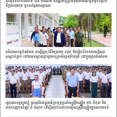
សម្តេចមហាបវរធិបតី ហ៊ុន ម៉ាណែត អនុញ្ញាតឱ្យប្រតិភូសភាពាណិជ្ជកម្មចិន​ប្រចាំ
ទីក្រុងហុងកុង ជួបសម្តែងការគួរសម
អភិបាលខេត្តកំពង់ចាម អញ្ជើញចុះពិនិត្យអគារ បន្ទប់ និងរៀបចំផែនការសន្តិសុខ
សណ្តាប់ធ្នាប់ នៅតាមមណ្ឌលប្រឡងមធ្យមសិក្សាទុតិយភូមិ នៅក្នុងក្រុងកំពង់ចាម
រដ្ឋបាលខេត្តត្បូងឃ្មុំ ប្រារព្ធទិវាអន្តរជាតិប្រយុទ្ធប្រឆាំងគ្រឿងញៀន ២៦ មិថុនា និង
ដាក់ចេញបទបញ្ជា ៥ ចំណុច ដើម្បីលុបបំបាត់បទល្មើសគ្រឿងញៀនក្នុងសហគមន៍