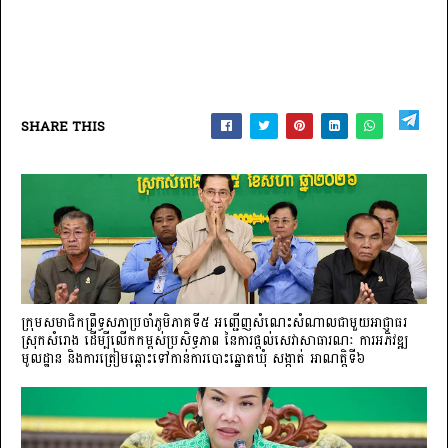
SHARE THIS
ក្រុមសមាជិកព្រឹទ្ធសភាប្រចាំភូមិភាគទី៥ អញ្ជើញសំណេះសំណាលជាមួយអាជ្ញាធរ
ស្រុកសំរោង ដើម្បីលើកកម្ពស់ប្រសិទ្ធភាព នៃការផ្តល់សេវាសាធារណៈ ការអភិវឌ្ឍ
មូលដ្ឋាន និងការត្រៀមឆ្ពោះទៅកាន់ការបោះឆ្នោតឃុំ សង្កាត់ អាណត្តិទី៦