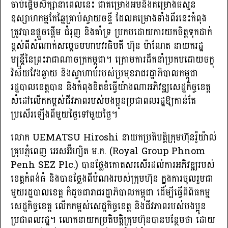
ចាប់ផ្តើមសិក្សានាពេលនេះ ជាគម្រោងអមនឹងគម្រោងធំសួន
ឧស្សាហកម្មកែឆ្នៃគ្រាប់ស្វាយចន្ទី ដែលគម្រោងទាំងពីរនេះកំពុង
ត្រូវបានផ្តួចផ្តើម ជំរុញ និងគាំទ្រ ប្រកបដោយការយកចិត្តទុកដាក់
ខ្ពស់ពីសំណាក់សម្ដេចមហាបវរធិបតី ហ៊ុន ម៉ាណែត នាយករដ្ឋ
មន្ត្រីនៃព្រះរាជាណាចក្រកម្ពុជា។ ក្រោមការដឹកនាំប្រកបដោយចក្ខុ
វិស័យវែងឆ្ងាយ និងស្វាហាប់របស់ប្រមុខរាជរដ្ឋាភិបាលកម្ពុជា
រដ្ឋបាលខេត្តបាន និងកំពុងខិតខំធ្វើយ៉ាងណាអភិវឌ្ឍសេដ្ឋកិច្ចខេត្ត
សំដៅលើកកម្ពស់ជីវភាពរបស់បងប្អូនប្រជាពលរដ្ឋឱ្យកាន់តែ
ប្រសើរឡើងពីមួយថ្ងៃទៅមួយថ្ងៃ។
លោក UEMATSU Hiroshi នាយកប្រតិបត្តិក្រុមហ៊ុនរ៉ូយ៉ាល់
គ្រុបភ្នំពេញ អេសអ៊ីហ្សិត ម.ក. (Royal Group Phnom
Penh SEZ Plc.) បានថ្លែងកោតសរសើរដល់ការអភិវឌ្ឍរបស់
ខេត្តកំពង់ធំ និងបានថ្លែងពីបំណងរបស់ក្រុមហ៊ុន ក្នុងការចូលរួមជា
មួយរដ្ឋបាលខេត្ត ក៏ដូចជារាជរដ្ឋាភិបាលកម្ពុជា ដើម្បីធ្វើពិពិធកម្ម
សេដ្ឋកិច្ចខេត្ត លើកកម្ពស់សេដ្ឋកិច្ចខេត្ត និងជីវភាពរបស់បងប្អូន
ប្រជាពលរដ្ឋ។ លោកនាយកប្រតិបត្តិក្រុមហ៊ុនបានបន្ថែមថា ដោយ