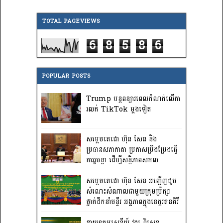
TOTAL PAGEVIEWS
6
8
5
8
6
POPULAR POSTS
Trump បន្តពន្យារពេលកំណត់លើកា
រលក់ TikTok ម្តងទៀត
សម្តេចតេជោ ហ៊ុន សែន និង
ប្រធានសភាកាតា ប្រកាសប្រឹងប្រែងធ្វើ
ការ​រួមគ្នា ដើម្បីសន្តិភាពសកល
សម្តេចតេជោ ហ៊ុន សែន អញ្ជើញជួប
សំណេះសំណាលជាមួយក្រុមប្រឹក្សា
ថ្នាក់ដឹកនាំមន្ទីរ អង្គភាពក្នុងខេត្តរតនគិរី
នាយឧត្តមសេនីយ៍ វង្ស ពិសេន