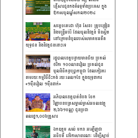
ផ្ញើសារជូនកងទ័ពទូទាំងប្រទេស ក្នុង
ឱកាសចូលឆ្នាំសកល២០២៤
សម្តេចតេជោ ហ៊ុន សែន៖ គ្រូបង្រៀន
និងមន្ត្រីអប់រំ ដែលចូលនិវត្តន៍ មិនស្ថិត
នៅក្រោមដំបូលរបស់សមាគមអតីត
យុទ្ធជន និងនិវត្តជននោះទេ
រដ្ឋបាលខេត្តបន្ទាយមានជ័យ ប្រគល់
ថវិកា ១០០លានរៀល ប្រគល់ជូន
មូលនិធិគន្ធបុប្ផាកម្ពុជា ដែលកៀរគរ
តាមរយៈកម្មវិធីជិះកង់ រយៈពេល១ខែ ក្នុងយុទ្ធនាការ
«១ម៉ឺនរៀល ១ម៉ឺននាក់»
អភិបាលខេត្តបាត់ដំបង ចែក
វិញ្ញាបនបត្រសម្គាល់ម្ចាស់អចលនវត្ថុ
២,៦៦១បណ្ណ ជូនប្រជា
ពលរដ្ឋ១,០០៦គ្រួសារ
ឯកឧត្តម សល់ មករា អញ្ជើញជា
អធិបតី វេទិកាសាធារណៈ ដើម្បីស្តាប់