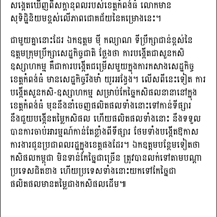
សង្កេតឃើញពីសក្តានុពលរបស់ខេត្តកំពង់ធំ លោកមាន
សុទិដ្ឋិនិយមខ្ពស់លើភាពជោគជ័យនៃគម្រោងនេះ។
ជាមួយគ្នានោះដែរ ឯកឧត្តម ម៉ី កល្យាណ ទីប្រឹក្សាជាន់ខ្ពស់នៃ
ឧត្តមក្រុមប្រឹក្សាសេដ្ឋកិច្ចជាតិ ថ្លែងថា ការបង្កើតជាសួនកសិ
ឧស្សាហកម្ម គឺជាការបង្កើតជម្រើសមួយក្នុងការកសាងសេដ្ឋកិច្ច
ខេត្តកំពង់ធំ មានសេដ្ឋកិច្ចរឹងមាំ យូរអង្វែង។ លើសពីនេះទៀត ការ
បង្កើតសួនកសិ-ឧស្សាហកម្ម សម្រាប់កែច្នៃកសិផលនានានៅក្នុង
ខេត្តកំពង់ធំ មុននឹងនាំចេញផលិតផលទាំងនោះទៅកាន់ទីផ្សារ
នឹងជួយបង្កើនតម្លៃកសិផល ហើយផលិតផលទាំងនោះ នឹងទទួល
បានការចាប់អារម្មណ៍កាន់តែខ្លាំងពីទីផ្សារ ថែមទាំងបង្កើតឱកាស
ការងារជូនប្រជាពលរដ្ឋក្នុងខេត្តផងដែរ។ ឯកឧត្តមបន្ថែមទៀតថា
កសិផលកម្ពុជា មិនទាន់កែច្នៃជាច្រើន ត្រូវបានលក់ទៅតាមបណ្តា
ប្រទេសជិតខាង ហើយប្រទេសទាំងនោះយកទៅកែច្នៃជា
ផលិតផលមានតម្លៃជាងកសិផលដើម៕