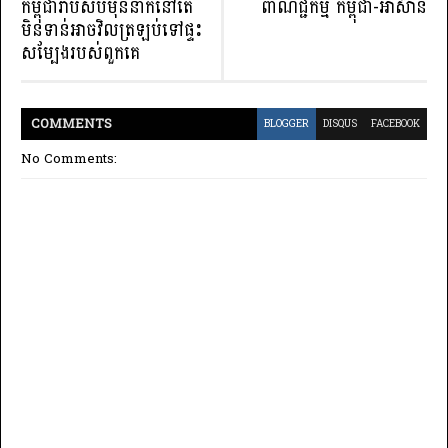
កម្ពុជារាប់សិបម៉ឺននាក់នៅតែ
ពាណិជ្ជកម្ម កម្ពុជា-អាស៊ាន
មិនទាន់អាចវិលត្រឡប់ទៅផ្ទះ
សម្បែងរបស់ពួកគេ
COMMENT
S
BLOGGER
DISQUS
FACEBOOK
No Comments: