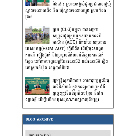
និងដោះ ស្រាយកង្វល់ជូនប្រជាពលរដ្ឋឃុំ
ស្វាយទងខាងជើង និង ឃុំស្វាយទងខាងត្បូង ស្រុកកំពង់
ត្រាច
ក្រុម (CLG)កម្ពុជា បានសម្រប
សម្រួលជូនក្រុមអ្នកសង្កេតការណ៍
អាស៊ាន (AOT) ដឹកនាំដោយប្រធាន
បេសកកម្ម(HOM AOT) ហ្វីលីពីន ដើម្បីចុះសង្កេត
ការណ៍ ផ្ទៀងផ្ទាត់ និងប្រមូលព័ត៌មានអំពីស្ថានភាពជាក់
ស្តែង នៅតាមបង្គោលព្រំដែនលេខ52 ដល់លេខ59 ស្ថិត
នៅស្រុកកំរៀង ខេត្តបាត់ដំបង
រដ្ឋមន្រ្តីសុខាភិបាល៖ អាហារូបត្ថម្ភដើរតួ
នាទីដ៏សំខាន់ ក្នុងការព្យាបាលអ្នកជំងឺ
ដូច្នេះត្រូវខិតខំគូរគិតបន្ថែម និងកែ
ទម្រង់ថ្មី ដើម្បីលើកកម្ពស់គុណភាពឱ្យបានត្រឹមត្រូវ
BLOG ARCHIVE