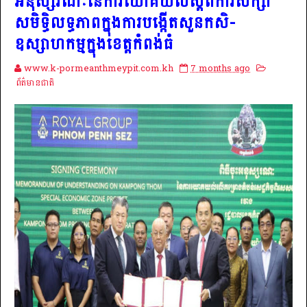
អនុស្សរណៈនៃការយោគយល់ស្តីពីការសិក្សា
សមិទ្ធិលទ្ធភាពក្នុងការបង្កើតសួនកសិ-
ឧស្សាហកម្មក្នុងខេត្តកំពង់ធំ
www.k-pormeanthmeypit.com.kh
7 months ago
ព័ត៌មានជាតិ