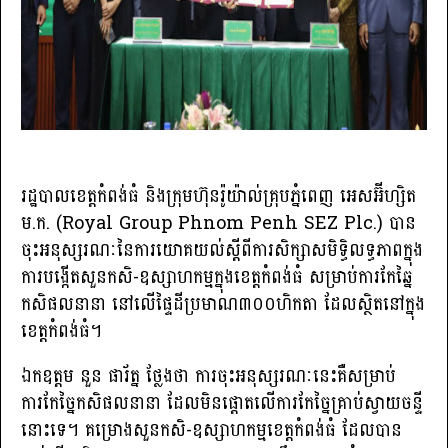
រដ្ឋបាលខេត្តកំពង់ធំ និងក្រុមហ៊ុនរ៉ូយ៉ាល់គ្រុបភ្នំពេញ អេសអ៊ីហ្សិត
ម.ក. (Royal Group Phnom Penh SEZ Plc.) បាន
ចុះអនុស្សរណៈនៃការយោគយល់ស្តីពីការសិក្សាសមិទ្ធិលទ្ធភាពក្នុង
ការបង្កើតសួនកសិ-ឧស្សាហកម្មក្នុងខេត្តកំពង់ធំ សម្រាប់ការកែឆ្នៃ
កសិផលនានា នៅលើផ្ទៃដីប្រមាណ៣០០ហិកតា ដែលស្ថិតនៅក្នុង
ខេត្តកំពង់ធំ។
ឯកឧត្តម នួន ផារ័ត្ន ថ្លែងថា ការចុះអនុស្សរណៈនេះគឺសម្រាប់
ការកែច្នៃកសិផលនានា ដែលមិនផ្តោតលើការកែច្នៃគ្រាប់ស្វាយចន្ទី
នោះទេ។ គម្រោងសួនកសិ-ឧស្សាហកម្មខេត្តកំពង់ធំ ដែលបាន