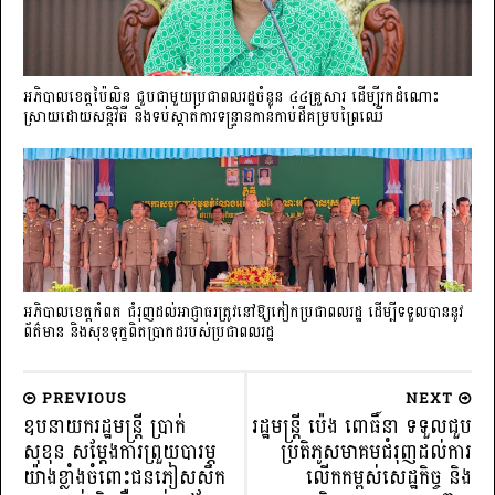
អភិបាលខេត្តប៉ៃលិន ជួបជាមួយប្រជាពលរដ្ឋចំនួន ៤៤គ្រួសារ ដើម្បីរកដំណោះ
ស្រាយដោយសន្តិវិធី និងទប់ស្កាត់ការទន្ទ្រានកាន់កាប់ដីគម្របព្រៃឈើ
អភិបាលខេត្តកំពត ជំរុញដល់អាជ្ញាធរត្រូវនៅឱ្យកៀកប្រជាពលរដ្ឋ ដើម្បីទទួលបាននូវ
ព័ត៌មាន និងសុខទុក្ខពិតប្រាកដរបស់ប្រជាពលរដ្ឋ
PREVIOUS
NEXT
ឧបនាយករដ្ឋមន្ត្រី ប្រាក់
រដ្ឋមន្រ្តី ប៉េង ពោធិ៍នា ទទួលជួប
សុខុន សម្ដែងការព្រួយបារម្ភ
ប្រតិភូសមាគមជំរុញដល់ការ
យ៉ាងខ្លាំងចំពោះជនភៀសសឹក
លើកកម្ពស់សេដ្ឋកិច្ច និង