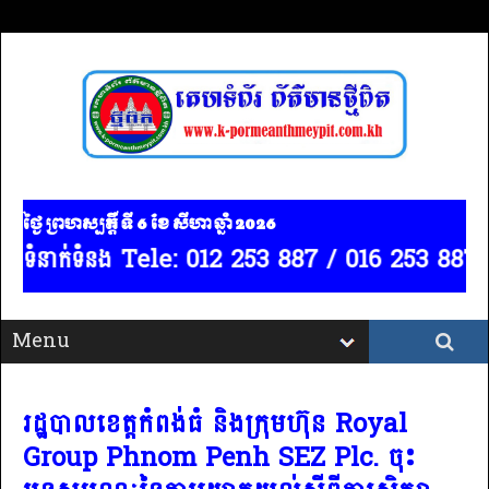
ថ្ងៃ ព្រហស្បត្ដិ៍ ទី 6​ ខែ សីហា ឆ្នាំ 2026
នំពេញ / ទំនាក់ទំនង Tele: 012 253 887 / 016 253 887
រដ្ឋបាលខេត្តកំពង់ធំ និងក្រុមហ៊ុន Royal
Group Phnom Penh SEZ Plc. ចុះ