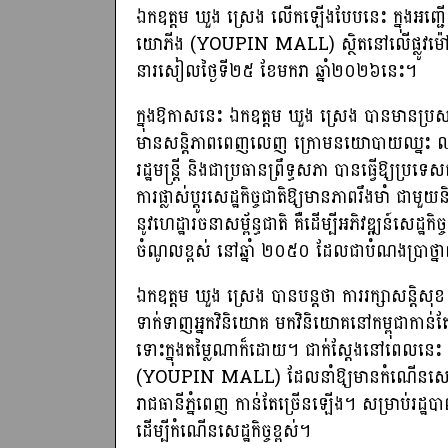
ឯកឧត្តម ឃួង ស្រេង លើកឡើងបែបនេះ ក្នុងអញ្ជើញ
យោភីង (YOUPIN MALL) ស្ថិតនៅលើផ្លូវម៉ៅសេទ
នារសៀលថ្ងៃទី២៥ ខែមករា ឆ្នាំ២០២៦នេះ។
ក្នុងឱកាសនេះ ឯកឧត្តម ឃួង ស្រេង បានមានប្រស
មានសន្តិភាពពេញលេញ ក្រោមនយោបាយឈ្នះ ឈ្ន
រដ្ឋមន្ត្រី និងជាប្រធានព្រឹទ្ធសភា បានធ្វើឱ្យប្
ការផ្លាស់ប្តូរសេដ្ឋកិច្ចជាតិឱ្យមានភាពរឹងមាំ ជាម
នូវហេដ្ឋារចនាសម្ព័ន្ធជាតិ គឺដើម្បីអភិវឌ្ឍន៍សេដ្
ចំណូលខ្ពស់ នៅឆ្នាំ ២០៥០ ដែលជាបំណងប្រាថ្នាពលរ
ឯកឧត្តម ឃួង ស្រេង បានបន្តថា ការរក្សាសន្តិសុខ
ទាក់ទាញអ្នកវិនិយោគ មកវិនិយោគនៅកម្ពុជាកាន់តែច្
ទោះក្នុងតម្លៃណាក៏ដោយ។ ជាក់ស្តែងនៅពេលនេះ 
(YOUPIN MALL) ដែលនាំឱ្យមានកំណើនសេដ្ឋកិច
រាជធានីភ្នំពេញ កាន់តែច្រើនឡើង។ សម្រាប់រដ្ឋបា
ដើម្បីកំណើនសេដ្ឋកិច្ចខ្ពស់។