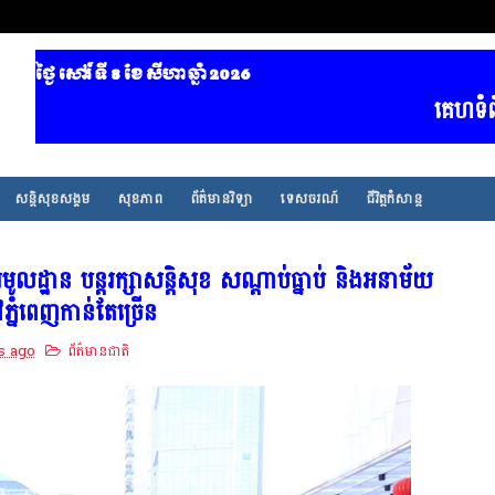
ថ្ងៃ សៅរ៍ ទី 8​ ខែ សីហា ឆ្នាំ 2026
គេហទំព័រ ព័ត៌
សន្តិសុខសង្គម
សុខភាព
ព័ត៌មានវិទ្យា
ទេសចរណ៍
ជីវិត្តកំសាន្ត
ូលដ្ឋាន បន្តរក្សាសន្តិសុខ សណ្តាប់ធ្នាប់ និងអនាម័យ
្នំពេញកាន់តែច្រើន
s ago
ព័ត៌មានជាតិ