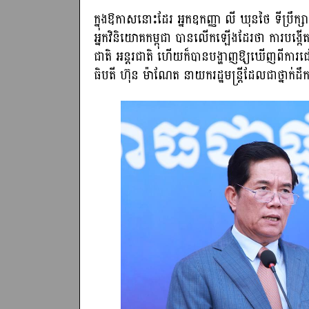
ក្នុងឱកាសនោះដែរ អ្នកឧកញ្ញា លី ឃុនថៃ ទីប្រឹ
អ្នកវិនិយោគកម្ពុជា បានលើកឡើងដែរថា ការបង្កើត
ជាតិ អន្តរជាតិ ហើយក៏បានបង្ហាញឱ្យឃើញពីការជ
ធិបតី ហ៊ុន ម៉ាណែត នាយករដ្ឋមន្ត្រីដែលជាថ្នាក