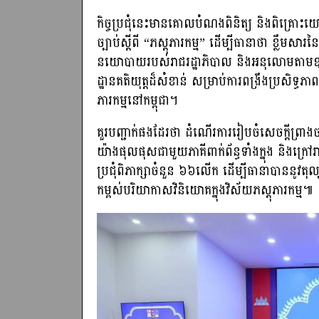
កិច្ចប្រជុំនេះមានគោលបំណងពិនិត្យ និងពិគ្រោះយោប
ច្បាប់ស្តីពី “ភស្តុភារកម្ម” ដើម្បីធានាថា ខ្លឹម
នយោបាយរបស់រាជរដ្ឋាភិបាល និងអនុលោមតាមឧត្តមាន
ដ្ឋានគតិយុត្តដ៏សំខាន់ សម្រាប់ការពង្រឹងប្រសិទ្
ភារកម្មនៅកម្ពុជា។
គួរបញ្ជាក់ផងដែរថា ដំណើរការរៀបចំសេចក្តីព្រាងច
យ៉ាងផុលផុសជាមួយភាគីពាក់ព័ន្ធទាំងក្នុង និងក្រ
ប្រជុំពិភាក្សាចំនួន ៦៦លើក ដើម្បីធានាបាននូវតុល
កម្ពស់បរិយាកាសវិនិយោគក្នុងវិស័យភស្តុភារកម្ម៕