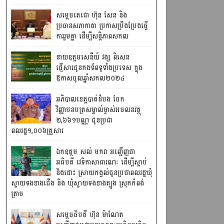
សម្តេចតេជោ ហ៊ុន សែន និង
ប្រធានសភាកាតា ប្រកាសប្រឹងប្រែងធ្វើ
ការ​រួមគ្នា ដើម្បីសន្តិភាពសកល
នាយឧត្តមសេនីយ៍ វង្ស ពិសេន
ផ្ញើសារជូនកងទ័ពទូទាំងប្រទេស ក្នុង
ឱកាសចូលឆ្នាំសកល២០២៤
អភិបាលខេត្តបាត់ដំបង ចែក
វិញ្ញាបនបត្រសម្គាល់ម្ចាស់អចលនវត្ថុ
២,៦៦១បណ្ណ ជូនប្រជា
ពលរដ្ឋ១,០០៦គ្រួសារ
ឯកឧត្តម សល់ មករា អញ្ជើញជា
អធិបតី វេទិកាសាធារណៈ ដើម្បីស្តាប់
និងដោះ ស្រាយកង្វល់ជូនប្រជាពលរដ្ឋឃុំ
ស្វាយទងខាងជើង និង ឃុំស្វាយទងខាងត្បូង ស្រុកកំពង់
ត្រាច
សម្តេចធិបតី ហ៊ុន ម៉ាណែត