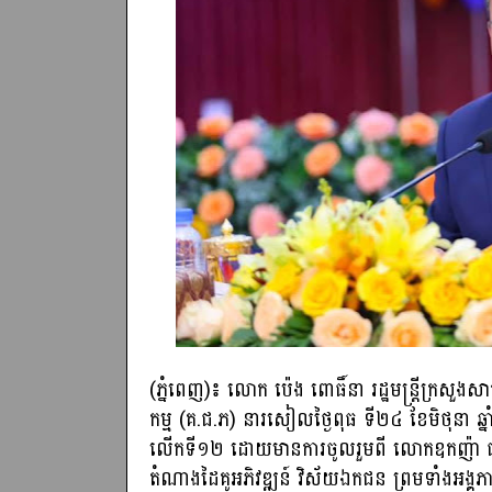
(ភ្នំពេញ)៖ លោក ប៉េង ពោធិ៍នា រដ្ឋមន្រ្តីក្រសួង
កម្ម (គ.ជ.ភ) នារសៀលថ្ងៃពុធ ទី២៤ ខែមិថុនា ឆ្នាំ
លើកទី១២ ដោយមានការចូលរួមពី លោកឧកញ៉ា ជាអន
តំណាងដៃគូអភិវឌ្ឍន៍ វិស័យឯកជន ព្រមទាំងអង្គភា