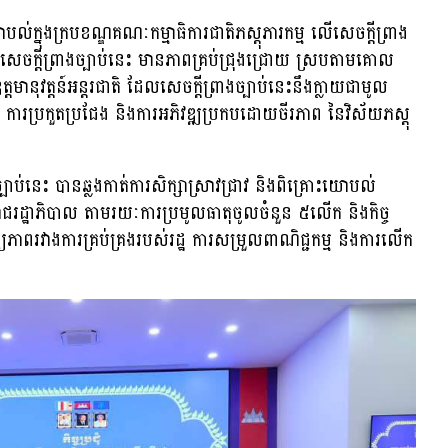
ល់ក្នុងក្របខណ្ឌគណៈកម្មាធិការជាតិភស្តុភារកម្ម លើសេចក្តីព្រាង
សារនៃសេចក្តីព្រាងច្បាប់នេះ មានភាពគ្រប់ជ្រុងជ្រោយ ស្របតាមគោល
ុវត្តន៍អន្តរជាតិ ដែលសេចក្តីព្រាងច្បាប់នេះនឹងក្លាយជាមូល
ធភាព ការប្រកួតប្រជែង និងការអភិវឌ្ឍប្រកបដោយចីរភាព នៃវិស័យភស្តុ
្បាប់នេះ បានឆ្លងកាត់ការសិក្សាស្រាវជ្រាវ និងពិគ្រោះយោបល់
ៅរាជរដ្ឋាភិបាល តាមរយៈការប្រមូលធាតុចូលចំនួន ៥លើក និងកិច្ច
្យភាពរវាងការគ្រប់គ្រងរបស់រដ្ឋ ការសម្រួលពាណិជ្ជកម្ម និងការលើក