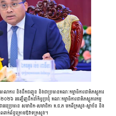
សាធាណការ និងដឹកជញ្ជូន និងជាប្រធានគណៈកម្មាធិការជាតិភស្តុភារ
២០២៦ អញ្ជើញដឹកនាំកិច្ចប្រជុំ គណៈកម្មាធិការជាតិភស្តុភារកម្ម
ុប្រធាន សមាជិក-សមាជិកា គ.ជ.ភ មកពីក្រសួង-ស្ថាប័ន និង
ពពាក់ព័ន្ធក្រោមឱវាទក្រសួង។