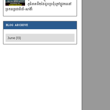
ភូមិភាគទី២ថៃជួបប្រជុំក្រៅផ្លូវការនៅ
ច្រកអន្តរជាតិជាំ-សាង៊ាំ
BLOG ARCHIVE