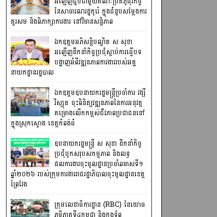
អញ្ជើញជួបជាមួយគណៈប្រតិភូធុរកិច្ច
នៃសាធារណរដ្ឋកូរ៉េ ក្នុងជំនួបសម្តែងការ
គួរសម និងពិភាក្សាការងារ នៅវិមានសន្តិភាព
ឯកឧត្តមអភិសន្តិបណ្ឌិត ស សុខា
អញ្ជើញដឹកនាំកិច្ចប្រជុំស្តាប់ការធ្វើបទ
បង្ហាញអំពីវឌ្ឍនភាពការងាររបស់អគ្គ
នាយកដ្ឋានរដ្ឋបាល
ឯកឧត្តមឧបនាយករដ្ឋមន្រ្តីប្រចាំការ វង្សី
វិស្សុត ចុះពិនិត្យវឌ្ឍនភាពនៃការអនុវត្ត
គម្រោងលើកកម្ពស់ជីវភាពប្រជាជននៅ
ក្នុងស្រុកស្ទោង ខេត្តកំពង់ធំ
ឧបនាយករដ្ឋមន្ត្រី ស សុខា ដឹកនាំកិច្ច
ប្រជុំបូកសរុបសកម្មភាព និងលទ្ធ
ផលការងារចុះមូលដ្ឋានប្រចាំឆមាសទី១
ឆ្នាំ២០២៦ របស់ក្រុមការងាររាជរដ្ឋាភិបាលចុះមូលដ្ឋានខេត្ត
ព្រៃវែង
ក្រុមលេខាធិការដ្ឋាន (RBC) នៃយោធ
ភូមិភាគទី៤កម្ពុជា និងកងទ័ព