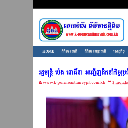
HOME
ព័ត៌មានជាតិ
ព័ត៌មានអន្តរជាតិ
សេដ្ឋកិច្ច
រដ្ឋមន្រ្តី ប៉េង ពោធិ៍នា អញ្ជើញដឹកនាំកិច្
www.k-pormeanthmeypit.com.kh
2 month