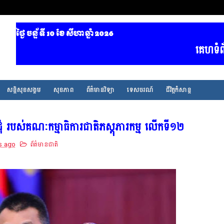
ថ្ងៃ ចន្ទ័ ទី 10​ ខែ សីហា ឆ្នាំ 2026
គេហទំព័រ ព័ត៌មា
សន្តិសុខសង្គម
សុខភាព
ព័ត៌មានវិទ្យា
ទេសចរណ៍
ជីវិត្តកំសាន្ត
ចប្រជុំ របស់គណៈកម្មាធិការជាតិភស្តុភារកម្ម លើកទី១២
s ago
ព័ត៌មានជាតិ