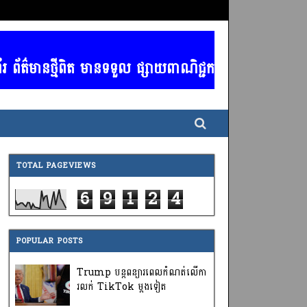
នថ្មីពិត មានទទួល ផ្សាយពាណិជ្ជកម្ម គ្រប់ប្រភទ / ចាងហ្វ
TOTAL PAGEVIEWS
6
9
1
2
4
POPULAR POSTS
Trump បន្តពន្យារពេលកំណត់លើកា
រលក់ TikTok ម្តងទៀត