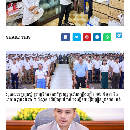
SHARE THIS
រដ្ឋបាលខេត្តត្បូងឃ្មុំ ប្រារព្ធទិវាអន្តរជាតិប្រយុទ្ធប្រឆាំងគ្រឿងញៀន ២៦ មិថុនា និង
ដាក់ចេញបទបញ្ជា ៥ ចំណុច ដើម្បីលុបបំបាត់បទល្មើសគ្រឿងញៀនក្នុងសហគមន៍