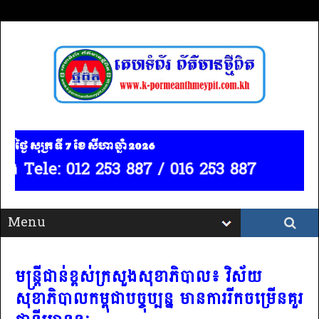
ថ្ងៃ សុក្រ ទី 7​ ខែ សីហា ឆ្នាំ 2026
 Tele: 012 253 887 / 016 253 887
មន្ដ្រីជាន់ខ្ពស់ក្រសួងសុខាភិបាល៖ វិស័យ
សុខាភិបាលកម្ពុជាបច្ចុប្បន្ន មានការរីកចម្រើនគួរ