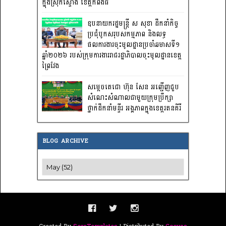
ក្នុងស្រុកស្ទោង ខេត្តកំពង់ធំ
ឧបនាយករដ្ឋមន្ត្រី ស សុខា ដឹកនាំកិច្ច
ប្រជុំបូកសរុបសកម្មភាព និងលទ្ធ
ផលការងារចុះមូលដ្ឋានប្រចាំឆមាសទី១
ឆ្នាំ២០២៦ របស់ក្រុមការងាររាជរដ្ឋាភិបាលចុះមូលដ្ឋានខេត្ត
ព្រៃវែង
សម្តេចតេជោ ហ៊ុន សែន អញ្ជើញជួប
សំណេះសំណាលជាមួយក្រុមប្រឹក្សា
ថ្នាក់ដឹកនាំមន្ទីរ អង្គភាពក្នុងខេត្តរតនគិរី
BLOG ARCHIVE