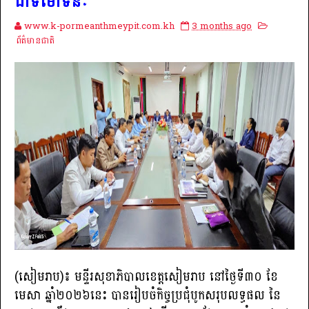
ជាទីមោទនៈ
www.k-pormeanthmeypit.com.kh
3 months ago
ព័ត៌មានជាតិ
(​សៀមរាប​​​​)៖ មន្ទីរសុខាភិបាលខេត្តសៀមរាប នៅថ្ងៃទី៣០ ខែ
មេសា ឆ្នាំ២០២៦នេះ បានរៀបចំកិច្ចប្រជុំបូក​សរុប​លទ្ធផល​ នៃ​