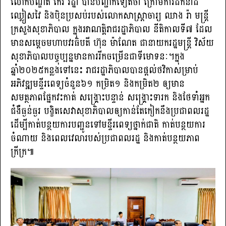
លោក​បណ្ឌិត​ កែរ​ រដ្ឋា​ បាន​បញ្ជាក់​ទៀត​ថា​ ក្រោម​ការ​ដឹកនាំ​ដ៏
ឈ្លៀសវៃ​ និង​ប៉ិនប្រសប់​របស់​លោក​សាស្ត្រាចារ្យ​ ឈាង​ រ៉ា​ មន្ត្រី
ក្រសួងសុខាភិបាល ក្នុ​ងអាណត្តិរាជរដ្ឋាភិបាល នីតិកាលទី៧ ដែល
មានសម្តេចមហាបវរធិបតី ហ៊ុន ម៉ាណែត ជានាយករដ្ឋមន្ត្រី​ វិស័យ​
សុខាភិបាល​បច្ចុប្បន្ន​មាន​ការ​រីកចម្រើន​ជា​ទី​មោទនៈ។​ក្នុង​
ឆ្នាំ២០២៥កន្លងទៅ​នេះ​ រាជរដ្ឋាភិបាល​បាន​ផ្តល់​ថវិកា​សម្រាប់​
អភិវឌ្ឍ​មន្ទីរពេទ្យ​ចំនួន​៦១​ កម្រិត​១​ និង​កម្រិត​២​ ឲ្យ​មាន​
សមត្ថភាព​ផ្នែក​វះកាត់​ សង្គ្រោះ​បន្ទាន់​ សង្រ្គោះ​ទារក​ និង​ថែទាំ​អ្នក​
ជំងឺ​ធ្ងន់​ធ្ងរ​ បង្ខិត​សេវា​សុខាភិបាល​ឲ្យ​កាន់​តែ​កៀក​នឹង​ប្រជាពលរដ្ឋ​
ដេីម្បី​កាត់​បន្ថយ​ការ​បញ្ជូន​ទៅមន្ទីរពេទ្យ​ថ្នាក់​ជាតិ​ កាត់​បន្ថយ​ការ​
ចំណាយ​ និង​ពេល​វេលា​របស់​ប្រជាពលរដ្ឋ​ និង​កាត់​បន្ថយ​ភាព​
ក្រីក្រ​​​៕