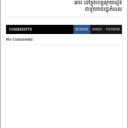
អប់រំ នៅក្នុងខេត្តស្វាយរៀង
ជាមួយរាជរដ្ឋាភិបាល
COMMENT
S
BLOGGER
DISQUS
FACEBOOK
No Comments: