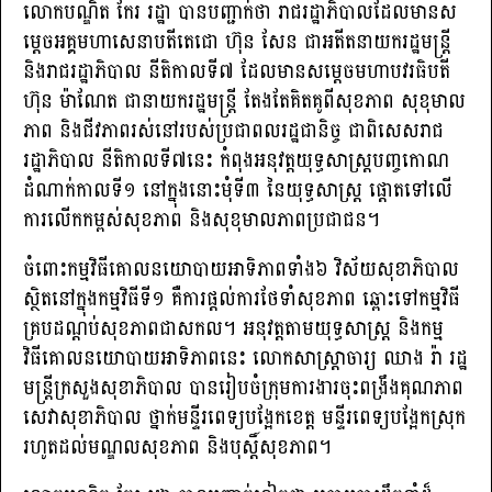
លោក​បណ្ឌិត កែរ រដ្ឋា បានបញ្ជាក់​ថា រាជរដ្ឋាភិបាលដែលមានស
ម្តេចអគ្គមហាសេនាបតីតេជោ ហ៊ុន សែន ជាអតីតនាយករដ្ឋមន្ត្រី
និងរាជរដ្ឋាភិបាល នីតិកាលទី៧ ដែលមានសម្តេចមហាបវរធិបតី
ហ៊ុន ម៉ាណែត ជានាយករដ្ឋមន្ត្រី តែងតែគិតគូពីសុខភាព​ សុខុមាល
ភាព​ និងជីវភាពរស់នៅរបស់ប្រជាពលរដ្ឋជានិច្ច ជាពិសេសរាជ
រដ្ឋាភិបាល នីតិកាលទី៧នេះ កំពុងអនុវត្តយុទ្ធសាស្ត្របញ្ចកោណ
ដំណាក់កាលទី១ នៅក្នុង​នោះ​មុំទី៣ នៃយុទ្ធសាស្ត្រ ផ្តោតទៅលើ
ការលើកកម្ពស់សុខភាព និងសុខុមាលភាពប្រជាជន។
ចំពោះកម្មវិធីគោលនយោបាយអាទិភាពទាំង៦ វិស័យសុខាភិបាល
ស្ថិតនៅក្នុងកម្មវិធីទី១ គឺការផ្តល់ការថែទាំសុខភាព ឆ្ពោះទៅកម្មវិធី
គ្របដណ្ដប់សុខភាពជាសកល។ អនុវត្តតាមយុទ្ធសាស្ត្រ និងកម្ម
វិធីគោលនយោបាយអាទិភាពនេះ លោកសាស្ត្រាចារ្យ ឈាង រ៉ា រដ្ឋ
មន្ត្រីក្រសួងសុខាភិបាល បានរៀបចំក្រុមការងារចុះពង្រឹងគុណភាព
សេវាសុខាភិបាល ថ្នាក់មន្ទីរពេទ្យបង្អែកខេត្ត មន្ទីរពេទ្យបង្អែកស្រុក
រហូតដល់មណ្ឌលសុខភាព និងបុស្ដិ៍សុខភាព​។