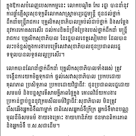
ក្នុងឱកាសបំពេញបេសកកម្មនេះ លោក​បណ្ឌិត កែរ រដ្ឋា បាននាំនូវ
ការផ្តាំផ្ញើសួរសុខទុក្ខពីលោកសាស្ត្រាចារ្យ​រដ្ឋមន្ត្រី​ ជូនដល់ថ្នាក់
ដឹកនាំមន្ត្រីរាជការ បុគ្គលិកសុខាភិបាលគ្រប់លំដាប់ថ្នាក់ និងសម្តែង
នូវការកោតសរសើរ ដល់ការខិតខំប្រឹងប្រែងរបស់ថ្នាក់ដឹកនាំ មន្ត្រី
រាជការ បុគ្គលិកសុខាភិបាល នៃរដ្ឋបាលខេត្ត​សៀមរាប​ ដែលបាន
លះបង់ខ្ពស់ក្នុងការងារបម្រើសេវាសុខាភិបាលជូនប្រជាពលរដ្ឋ​
ទទួលបានលទ្ធផលល្អប្រសើរ។
លោកបានណែនាំថ្នាក់ដឹកនាំ បុគ្គលិកសុខាភិបាលទាំងអស់ ត្រូវ
បង្កើនការយកចិត្តទុកដាក់ ផ្តល់សេវាសុខាភិបាល ប្រកបដោយ
គុណភាព ប្រសិទ្ធភាព ប្រកបដោយ​វិជ្ជាជីវៈ​ ជូនប្រជាពលរដ្ឋដោយ
សមធម៌ និងបន្តស្មារតីសាមគ្គីភាពផ្ទៃក្នុង គោរពវិន័យការងារ
ប្រកាន់ខ្ជាប់​ខ្ជួននូវក្រមសីលធម៌វិជ្ជាជីវៈសុខាភិបាល មិន​ត្រូវ​
រើសអើង​អ្នក​ជំងឺ​ណា​ម្នាក់​ ជា​ពិសេស​អ្នក​ជំងឺ​ក្រីក្រ​ អ្នក​ជំងឺ​មាន​បណ្ណ​
មូល​នីធិ​​សមធម៌​ ងាយ​រង​គ្រោះ​ ងាយ​ហានិភ័យ​ ជន​មាន​ពិការភាព​
និង​អ្នក​ជំងឺ​ ប.ស.ស​ជាដើម។