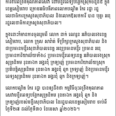
ការ​ងារ​ពង្រឹង​គុណភាព​សេវា​ នៅ​មន្ទីរពេទ្យ​បង្អែក​ស្រុក​ចំនួន​៥​ ក្នុង​
ខេត្ត​សៀមរាប​ ក្រោម​អធិបតីភាព​លោក​បណ្ឌិត កែរ រដ្ឋា រដ្ឋ
លេខាធិការក្រសួងសុខាភិបាល និងលោកឱសថការី បាន បុត្តា អនុ
រដ្ឋលេខាធិការក្រសួងសុខាភិបាល។
ក្នុងនោះក៏មានការចូលរួមពី លោក​ នាក់​ ណេរួន​ អភិបាល​រង​ខេត្ត​
សៀម​រាប​, លោក​ ក្រុស​ សារ៉ាត់​ ទី​ប្រឹក្សា​ក្រសួង​សុខាភិបាល​ និង​
ជា​ប្រធាន​មន្ទីរ​សុខាភិបាល​ខេត្ត​ អនុប្រធាន​មន្ទីរ​ ប្រធាន​ អនុ
ប្រធាន​ការិយាល័យ​ទាំង​៤​ ប្រធាន​មន្ទីរពេទ្យ​ខេត្ត​ អភិបាល​រង​ស្រុក​​
សូត្រ​និគម​ រុន​តាឯក​ អង្គរ​ជុំ​ ក្រឡាញ់​ ប្រធាន​ការិយាល័យ​ស្រុក​
ប្រតិបត្តិ​សូត្រ​និគម​ រុន​តាឯក​ អង្គរ​ជុំ​ ពួក​ ក្រឡាញ់​ និង​ប្រធាន​មន្ទីរ
ពេទ្យ​សូត្រ​និគម​ រុន​តាឯក​ អង្គរ​ជុំ​ ពួក​ និង​ក្រឡាញ់​។
លោក​បណ្ឌិត​ កែរ​ រដ្ឋា​ បានឲ្យដឹងថា​ កម្មវិធីចុះពង្រឹងគុណភាព
សេវាមន្ទីរពេទ្យបង្អែក​សូត្រ​និគម​ រុន​តាឯក​ អង្គរ​ជុំ​ ពួក​ និង​
ក្រឡាញ់​របស់មន្ទីរសុខាភិបាល​ នៃរដ្ឋបាលខេត្ត​សៀមរាប​ ចាប់​ពី​
ថ្ងៃទី២៧​ ដល់​ថ្ងៃ​ទី​៣០​ ខែមេសា​ ឆ្នាំ២០២៦​។