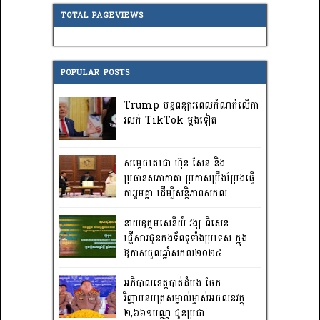
TOTAL PAGEVIEWS
POPULAR POSTS
Trump បន្តពន្យារពេលកំណត់លើកា
រលក់ TikTok ម្តងទៀត
សម្តេចតេជោ ហ៊ុន សែន និង
ប្រធានសភាកាតា ប្រកាសប្រឹងប្រែងធ្វើ
ការ​រួមគ្នា ដើម្បីសន្តិភាពសកល
នាយឧត្តមសេនីយ៍ វង្ស ពិសេន
ផ្ញើសារជូនកងទ័ពទូទាំងប្រទេស ក្នុង
ឱកាសចូលឆ្នាំសកល២០២៤
អភិបាលខេត្តបាត់ដំបង ចែក
វិញ្ញាបនបត្រសម្គាល់ម្ចាស់អចលនវត្ថុ
២,៦៦១បណ្ណ ជូនប្រជា