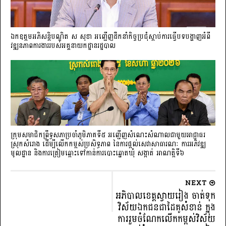
ឯកឧត្តមអភិសន្តិបណ្ឌិត ស សុខា អញ្ជើញដឹកនាំកិច្ចប្រជុំស្តាប់ការធ្វើបទបង្ហាញអំពី
វឌ្ឍនភាពការងាររបស់អគ្គនាយកដ្ឋានរដ្ឋបាល
ក្រុមសមាជិកព្រឹទ្ធសភាប្រចាំភូមិភាគទី៥ អញ្ជើញសំណេះសំណាលជាមួយអាជ្ញាធរ
ស្រុកសំរោង ដើម្បីលើកកម្ពស់ប្រសិទ្ធភាព នៃការផ្តល់សេវាសាធារណៈ ការអភិវឌ្ឍ
មូលដ្ឋាន និងការត្រៀមឆ្ពោះទៅកាន់ការបោះឆ្នោតឃុំ សង្កាត់ អាណត្តិទី៦
NEXT
អភិបាលខេត្តស្វាយរៀង ចាត់ទុក
វិស័យឯកជនជាដៃគូសំខាន់ ក្នុង
ការរួមចំណែកលើកកម្ពស់វិស័យ