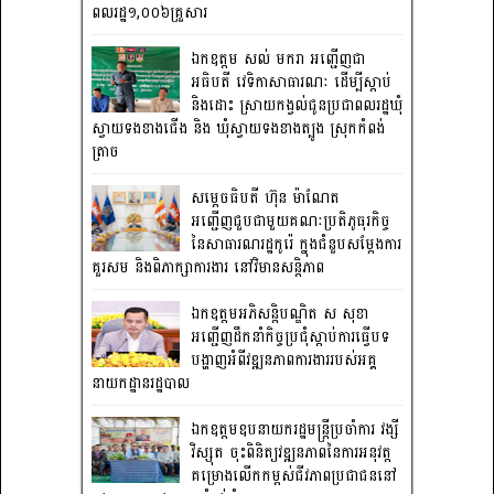
ពលរដ្ឋ១,០០៦គ្រួសារ
ឯកឧត្តម សល់ មករា អញ្ជើញជា
អធិបតី វេទិកាសាធារណៈ ដើម្បីស្តាប់
និងដោះ ស្រាយកង្វល់ជូនប្រជាពលរដ្ឋឃុំ
ស្វាយទងខាងជើង និង ឃុំស្វាយទងខាងត្បូង ស្រុកកំពង់
ត្រាច
សម្តេចធិបតី ហ៊ុន ម៉ាណែត
អញ្ជើញជួបជាមួយគណៈប្រតិភូធុរកិច្ច
នៃសាធារណរដ្ឋកូរ៉េ ក្នុងជំនួបសម្តែងការ
គួរសម និងពិភាក្សាការងារ នៅវិមានសន្តិភាព
ឯកឧត្តមអភិសន្តិបណ្ឌិត ស សុខា
អញ្ជើញដឹកនាំកិច្ចប្រជុំស្តាប់ការធ្វើបទ
បង្ហាញអំពីវឌ្ឍនភាពការងាររបស់អគ្គ
នាយកដ្ឋានរដ្ឋបាល
ឯកឧត្តមឧបនាយករដ្ឋមន្រ្តីប្រចាំការ វង្សី
វិស្សុត ចុះពិនិត្យវឌ្ឍនភាពនៃការអនុវត្ត
គម្រោងលើកកម្ពស់ជីវភាពប្រជាជននៅ