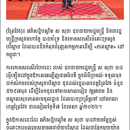
(ព្រៃវែង)៖ អភិសន្តិបណ្ឌិត ស សុខា ឧបនាយករដ្ឋមន្ត្រី និងជារដ្ឋ
មន្ត្រីក្រសួងមហាផ្ទៃ បានគាំទ្រ និងកោតសរសើរចំពោះក្រសួង
បរិស្ថាន ដែលបាននឹងកំពុងជំរុញសកម្មភាពដើម្បី «ភាពស្អាត» នៅ
កម្ពុជា។
ការកោតសរសើរបែបនេះ របស់ ឧបនាយករដ្ឋមន្ត្រី ស សុខា បាន
ធ្វើឡើងនៅក្នុងឱកាសអញ្ជើញជាអធិបតី ក្នុងពិធីប្រគល់-ទទួលធុង
ដាក់សំរាមរបស់ក្រសួងបរិស្ថាន ជូនដល់រដ្ឋបាលខេត្តព្រៃវែង ចំនួន
៥២៩៧ធុង ដើម្បីចែកជូនទៅតាមសាលារៀន វត្តអារាម និង
មណ្ឌលសុខភាពតាមមូលដ្ឋាន ដែលបានប្រព្រឹត្តទៅ នៅសាលា
ខេត្តព្រៃវែង នារសៀលថ្ងៃទី៧ ខែមេសា ឆ្នាំ២០២៦។
ក្នុងឱកាសនេះដែរ អភិសន្តិបណ្ឌិត ស សុខា បានវាយតម្លៃខ្ពស់
ចំពោះការចូលរួមសម្អាតអនាម័យបរិស្ថាន ដែលជាផ្នែកមួយយ៉ាង