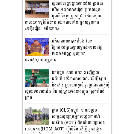
រដ្ឋបាលខេត្តបន្ទាយមានជ័យ ប្រគល់
ថវិកា ១០០លានរៀល ប្រគល់ជូន
មូលនិធិគន្ធបុប្ផាកម្ពុជា ដែលកៀរគរ
តាមរយៈកម្មវិធីជិះកង់ រយៈពេល១ខែ ក្នុងយុទ្ធនាការ
«១ម៉ឺនរៀល ១ម៉ឺននាក់»
អភិបាលខេត្តបាត់ដំបង ចែក
វិញ្ញាបនបត្រសម្គាល់ម្ចាស់អចលនវត្ថុ
២,៦៦១បណ្ណ ជូនប្រជា
ពលរដ្ឋ១,០០៦គ្រួសារ
ឯកឧត្តម សល់ មករា អញ្ជើញជា
អធិបតី វេទិកាសាធារណៈ ដើម្បីស្តាប់
និងដោះ ស្រាយកង្វល់ជូនប្រជាពលរដ្ឋឃុំ
ស្វាយទងខាងជើង និង ឃុំស្វាយទងខាងត្បូង ស្រុកកំពង់
ត្រាច
ក្រុម (CLG)កម្ពុជា បានសម្រប
សម្រួលជូនក្រុមអ្នកសង្កេតការណ៍
អាស៊ាន (AOT) ដឹកនាំដោយប្រធាន
បេសកកម្ម(HOM AOT) ហ្វីលីពីន ដើម្បីចុះសង្កេត