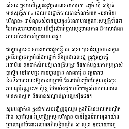
សំខាន់ ក្នុងការជំរុញអនុវត្តគោលនយោបាយ «ភូមិ ឃុំ សង្កាត់
មានសុវត្ថិភាព» ដែលរាជរដ្ឋាភិបាលបានកំណត់យក «អនាម័យ
បរិស្ថាន» ជាចំណុចសំខាន់មួយក្នុងចំណោមលក្ខណៈសម្បត្តិទាំង៧
នៃគោលនយោបាយ ដើម្បីលើកកម្ពស់សុខុមាលភាព និងសោភ័ណ
ភាពរស់នៅរបស់ប្រជាពលរដ្ឋ។
ជាមួយគ្នានេះ ឧបនាយករដ្ឋមន្រ្តី ស សុខា បានជំរុញចលនាចូល
រួមពីអាជ្ញាធរគ្រប់លំដាប់ថ្នាក់ និងប្រជាពលរដ្ឋ ត្រូវរួមគ្នាធ្វើ
អនាម័យ ទុកដាក់សំរាមឱ្យបានត្រឹមត្រូវ និងកាត់បន្ថយការប្រប្រាស់
ប្លាស្ទិក នៅតាមផ្ទះ តាមមូលដ្ឋាន សាលារៀន វត្តអារាម
និងទីសាធារណៈឱ្យបានជាប្រចាំ ដែលវាមិនត្រឹមតែផ្តល់នូវសុខ
ភាពល្អប៉ុណ្ណោះទេ ប៉ុន្តែ ថែមទាំងជួយលើកកម្ពស់សោភ័ណភាព
មានភាពស្អាត និងមានសណ្តាប់ធ្នាប់ល្អទៀតផង។
សូមបញ្ជាក់ថា ក្នុងឱកាសអញ្ជើញចូលរួម ក្នុងពិធីនេះលោកបណ្ឌិត
អ៊ាង សុផល្លែត រដ្ឋមន្រ្តីក្រសួងបរិស្ថាន បានថ្លែងអំណរគុណយ៉ាង
ជ្រាលជ្រៅចំពោះលោកអភិសន្តិបណ្ឌិត ស សុខា ឧបនាយករដ្ឋ