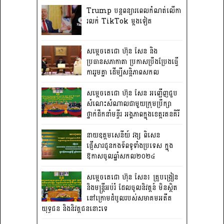
Trump បន្តពន្យារពេលកំណត់លើកា
រលក់ TikTok ម្តងទៀត
សម្តេចតេជោ ហ៊ុន សែន និង
ប្រធានសភាកាតា ប្រកាសប្រឹងប្រែងធ្វើ
ការ​រួមគ្នា ដើម្បីសន្តិភាពសកល
សម្តេចតេជោ ហ៊ុន សែន អញ្ជើញជួប
សំណេះសំណាលជាមួយក្រុមប្រឹក្សា
ថ្នាក់ដឹកនាំមន្ទីរ អង្គភាពក្នុងខេត្តរតនគិរី
នាយឧត្តមសេនីយ៍ វង្ស ពិសេន
ផ្ញើសារជូនកងទ័ពទូទាំងប្រទេស ក្នុង
ឱកាសចូលឆ្នាំសកល២០២៤
សម្តេចតេជោ ហ៊ុន សែន៖ គ្រូបង្រៀន
និងមន្ត្រីអប់រំ ដែលចូលនិវត្តន៍ មិនស្ថិត
នៅក្រោមដំបូលរបស់សមាគមអតីត
យុទ្ធជន និងនិវត្តជននោះទេ