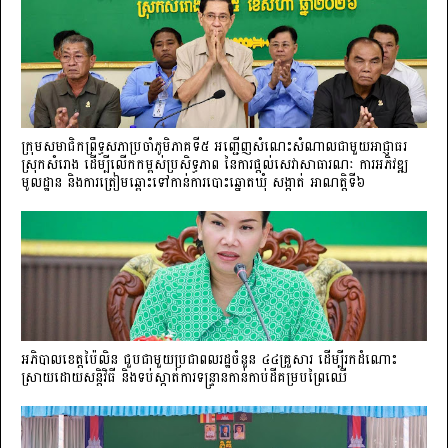
ក្រុមសមាជិកព្រឹទ្ធសភាប្រចាំភូមិភាគទី៥ អញ្ជើញសំណេះសំណាលជាមួយអាជ្ញាធរ
ស្រុកសំរោង ដើម្បីលើកកម្ពស់ប្រសិទ្ធភាព នៃការផ្តល់សេវាសាធារណៈ ការអភិវឌ្ឍ
មូលដ្ឋាន និងការត្រៀមឆ្ពោះទៅកាន់ការបោះឆ្នោតឃុំ សង្កាត់ អាណត្តិទី៦
អភិបាលខេត្តប៉ៃលិន ជួបជាមួយប្រជាពលរដ្ឋចំនួន ៤៤គ្រួសារ ដើម្បីរកដំណោះ
ស្រាយដោយសន្តិវិធី និងទប់ស្កាត់ការទន្ទ្រានកាន់កាប់ដីគម្របព្រៃឈើ