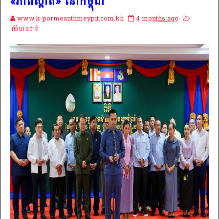
«ភាពស្អាត» នៅកម្ពុជា
www.k-pormeanthmeypit.com.kh
4 months ago
ព័ត៌មានជាតិ