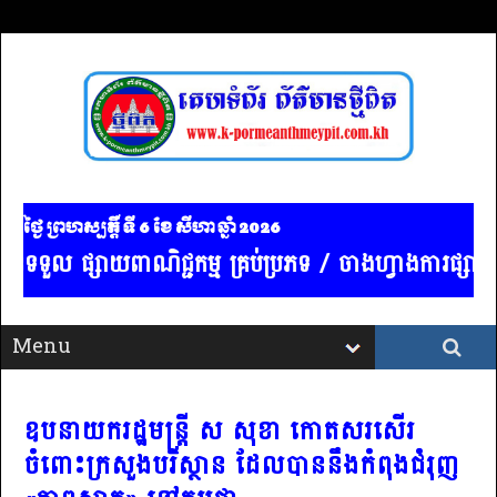
ថ្ងៃ ព្រហស្បត្ដិ៍ ទី 6​ ខែ សីហា ឆ្នាំ 2026
ទួល ផ្សាយពាណិជ្ជកម្ម គ្រប់ប្រភទ / ចាងហ្វាងការផ្សាយ : 
ឧបនាយករដ្ឋមន្ត្រី ស សុខា កោតសរសើរ
ចំពោះក្រសួងបរិស្ថាន ដែលបាននឹងកំពុងជំរុញ