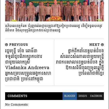
អភិបាលខេត្តកំពត ជំរុញដល់អាជ្ញាធរត្រូវនៅឱ្យកៀកប្រជាពលរដ្ឋ ដើម្បីទទួលបាននូវ
ព័ត៌មាន និងសុខទុក្ខពិតប្រាកដរបស់ប្រជាពលរដ្ឋ
PREVIOUS
NEXT
រដ្ឋមន្រ្តី ប៉េង ពោធិ៍នា
ថ្នាក់ដឹកនាំខេត្តបាត់ដំបង
ទទួលជួបពិភាក្សាការងារ
សំណេះសំណាលជាមួយមន្រ្តី
ជាមួយលោកស្រី
រាជការសាលាខេត្តបាត់ដំបង ក្នុង
Vladanka Andreeva
ឱកាសពិធីបុណ្យចូលឆ្នាំថ្មី
អ្នកសម្របសម្រួលអង្គការសហ
ប្រពៃណីជាតិខ្មែរ
ប្រជាជាតិ ប្រចាំនៅកម្ពុជា
COMMENT
S
BLOGGER
DISQUS
FACEBOOK
No Comments: