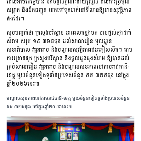
ដែលអាចកែច្នៃបាន និងបង្កលក្ខណៈងាយស្រួល ដល់ការប្រមូល
សម្អាត និងដឹកជញ្ជូន យកទៅទុកដាក់នៅទីលានឱ្យមានសុវត្ថិភាព
ផងដែរ។
សូមបញ្ជាក់ថា ក្រសួងបរិស្ថាន នាពេលកន្លងមក បានផ្តល់ធុងដាក់
សំរាម សរុប ១៩ ៣៦៨ធុង ដល់សាលារៀន មូលដ្ឋាន
សុខាភិបាល វត្តអារាម និងមណ្ឌលសុវត្ថិភាពជនភៀសសឹក។ តាម
ការគ្រោងទុក ក្រសួងបរិស្ថាន និងផ្តល់ជូនធុងសំរាម ឱ្យបានដល់
គ្រប់សាលារៀន វត្តអារាម និងមណ្ឌលសុខភាពនៅតាមរាជធានី-
ខេត្ត មួយចំនួនទៀតទូទាំងប្រទេសចំនួន ៥៥ ៣២៥ធុង នៅក្នុង
ឆ្នាំ២០២៦នេះ៕
មណ្ឌលសុខភាពនៅតាមរាជធានី-ខេត្ត មួយចំនួនទៀតទូទាំងប្រទេសចំនួន
៥៥ ៣២៥ធុង នៅក្នុងឆ្នាំ២០២៦នេះ៕