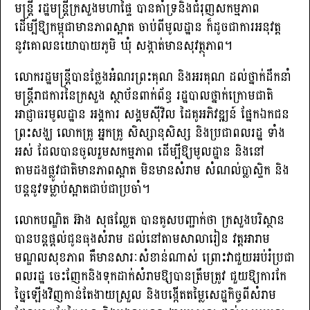
មន្ត្រី រដ្ឋមន្រ្តីក្រសួងមហាផ្ទៃ បានគាំទ្រនិងជំរុញសកម្មភាព
ដើម្បីឱ្យកម្ពុជាមានភាពស្អាត ចាប់ពីមូលដ្ឋាន ក៏ដូចជាការអនុវត្ត
នូវគោលនយោបាយភូមិ ឃុំ សង្កាត់មានសុវត្ថុភាព។
លោករដ្ឋមន្រ្តីបានថ្លែងអំណរព្រះគុណ និងអរគុណ ដល់ថ្នាក់ដឹកនាំ
មន្រ្តីរាជការនៃក្រសួង ស្ថាប័នពាក់ព័ន្ធ រដ្ឋបាលថ្នាក់ក្រោមជាតិ
អាជ្ញាធរមូលដ្ឋាន អង្គការ សង្គមស៊ីវិល ដៃគូអភិវឌ្ឍន៍ ផ្នែកឯកជន
ព្រះសង្ឃ លោកគ្រូ អ្នកគ្រូ សិស្សានុសិស្ស និងប្រជាពលរដ្ឋ ទាំង
អស់ ដែលបានចូលរួមសកម្មភាព ដើម្បីឱ្យមូលដ្ឋាន និងនៅ
តាមដងផ្លូវជាតិមានភាពស្អាត មិនមានសំរាម សំណល់ប្លាស្ទិក និង
បន្តនូវទម្លាប់ស្អាតជាប់ជាប្រចាំ។
លោកបណ្ឌិត អ៊ាង សុផល្លែត បានគូសបញ្ជាក់ថា ក្រសួងបរិស្ថាន
បានបន្តផ្តល់ជូនធុងសំរាម ដល់នៅតាមសាលារៀន វត្តអារាម
មណ្ឌលសុខភាព គឺមានសារៈសំខាន់ណាស់ ព្រោះវាជួយអប់រំប្រជា
ពលរដ្ឋ ចេះញែកនិងទុកដាក់សំរាមឱ្យបានត្រឹមត្រូវ ជួយឱ្យការកែ
ច្នៃឡើងវិញកាន់តែងាយស្រួល និងបង្កើតតម្លៃសេដ្ឋកិច្ចពីសំរាម