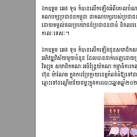
ឯកឧត្តម អេង ទូច ក៏បានលើកឡើងអំពីគោលបំណ
គណបក្សប្រជាជនកម្ពុជា ជាគណបក្សរបស់ប្រជាជ
ដោយតម្កល់ផលប្រយោជន៍ប្រជាជនជាធំ និងឈរនៅខា
កាលៈទេសៈ។
ឯកឧត្តម អេង ទូច ក៏បានលើកឡើងជូនសមាជិកសមាជិ
អភិវឌ្ឍវិស័យមួយចំនួន ដែលបានដាក់ចេញដោយក្រុម
វិស្សុត សមាជិកគណៈអចិន្ត្រៃយ៍គណៈកម្មាធិការកណ
ហ៊ុន ម៉ាណែត ក្នុងការប្រែក្លាយខេត្តកំពង់ធំឱ្យទៅជ
ឆ្ពោះទៅដណ្តើមជ័យជម្នះក្នុងការបោះឆ្នោតឆ្នាំ