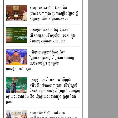
សម្តេចតេជោ ហ៊ុន សែន និង
ប្រធានសភាកាតា ប្រកាសប្រឹងប្រែងធ្វើ
ការ​រួមគ្នា ដើម្បីសន្តិភាពសកល
នាយឧត្តមសេនីយ៍ វង្ស ពិសេន
ផ្ញើសារជូនកងទ័ពទូទាំងប្រទេស ក្នុង
ឱកាសចូលឆ្នាំសកល២០២៤
អភិបាលខេត្តបាត់ដំបង ចែក
វិញ្ញាបនបត្រសម្គាល់ម្ចាស់អចលនវត្ថុ
២,៦៦១បណ្ណ ជូនប្រជា
ពលរដ្ឋ១,០០៦គ្រួសារ
ឯកឧត្តម សល់ មករា អញ្ជើញជា
អធិបតី វេទិកាសាធារណៈ ដើម្បីស្តាប់
និងដោះ ស្រាយកង្វល់ជូនប្រជាពលរដ្ឋឃុំ
ស្វាយទងខាងជើង និង ឃុំស្វាយទងខាងត្បូង ស្រុកកំពង់
ត្រាច
សម្តេចធិបតី ហ៊ុន ម៉ាណែត