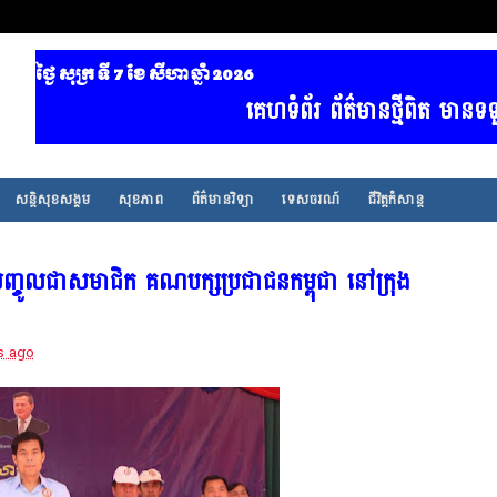
ថ្ងៃ សុក្រ ទី 7​ ខែ សីហា ឆ្នាំ 2026
គេហទំព័រ ព័ត៌មានថ្មីពិត មានទទួល 
សន្តិសុខសង្គម
សុខភាព
ព័ត៌មានវិទ្យា
ទេសចរណ៍
ជីវិត្តកំសាន្ត
បញ្ចូលជាសមាជិក គណបក្សប្រជាជនកម្ពុជា នៅក្រុង
s ago