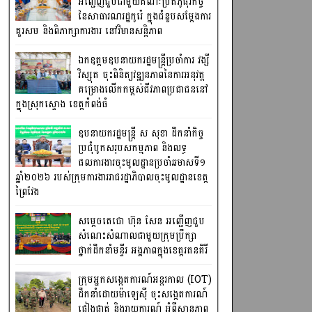
អញ្ជើញជួបជាមួយគណៈប្រតិភូធុរកិច្ច
នៃសាធារណរដ្ឋកូរ៉េ ក្នុងជំនួបសម្តែងការ
គួរសម និងពិភាក្សាការងារ នៅវិមានសន្តិភាព
ឯកឧត្តមឧបនាយករដ្ឋមន្រ្តីប្រចាំការ វង្សី
វិស្សុត ចុះពិនិត្យវឌ្ឍនភាពនៃការអនុវត្ត
គម្រោងលើកកម្ពស់ជីវភាពប្រជាជននៅ
ក្នុងស្រុកស្ទោង ខេត្តកំពង់ធំ
ឧបនាយករដ្ឋមន្ត្រី ស សុខា ដឹកនាំកិច្ច
ប្រជុំបូកសរុបសកម្មភាព និងលទ្ធ
ផលការងារចុះមូលដ្ឋានប្រចាំឆមាសទី១
ឆ្នាំ២០២៦ របស់ក្រុមការងាររាជរដ្ឋាភិបាលចុះមូលដ្ឋានខេត្ត
ព្រៃវែង
សម្តេចតេជោ ហ៊ុន សែន អញ្ជើញជួប
សំណេះសំណាលជាមួយក្រុមប្រឹក្សា
ថ្នាក់ដឹកនាំមន្ទីរ អង្គភាពក្នុងខេត្តរតនគិរី
ក្រុមអ្នកសង្កេតការណ៍អន្តរកាល (IOT)
ដឹកនាំដោយម៉ាឡេស៊ី ចុះសង្កេតការណ៍
ផ្ទៀងផ្ទាត់ និងរាយការណ៍ អំពីស្ថានភាព