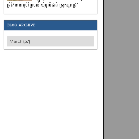
ព្រំដែននៅភូមិព្រៃចាន់ ឃុំអូរបីជាន់ ស្រុកអូរជ្រៅ
BLOG ARCHIVE