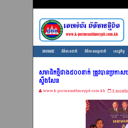
HOME
ព័ត៌មានជាតិ
ព័ត៌មានអន្តរជាតិ
សេដ្ឋកិច្ច
សមាជិកថ្មីជាង៥០០នាក់ ត្រូវបានប្រកាស
ស្ទឹងសែន
www.k-pormeanthmeypit.com.kh
5 month