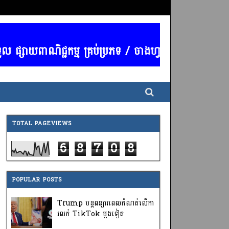
ផ្សាយពាណិជ្ជកម្ម គ្រប់ប្រភទ / ចាងហ្វាងការផ្សាយ : លោក 
TOTAL PAGEVIEWS
6
8
7
0
8
POPULAR POSTS
Trump បន្តពន្យារពេលកំណត់លើកា
រលក់ TikTok ម្តងទៀត