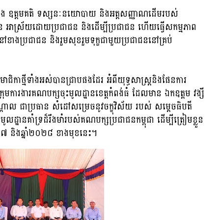
ង ឧត្តមគតិ ទស្សនៈនយោបាយ និងអត្តសញ្ញាណដើមរបស់
ន អាស្រ័យដោយប្រជាជន និងដើម្បីប្រជាជន ហើយធ្វើសកម្មភាព
ងប្រជាជន និងរួមសុខរួមទុក្ខជាមួយប្រជាជននៅគ្រប់
កាថ្មីទាំងអស់បានជ្រាបផងដែរ អំពីយុទ្ធសាស្រ្តនិងផែនការ
ការងារគណបក្សចុះមូលដ្ឋានខេត្តកំពង់ធំ ដែលមាន ឯកឧត្តម វង្សី
្តាល ជាប្រធាន សំដៅសម្រេចនូវចក្ខុវិស័យ របស់ សម្ដេចធិបតី
ាមូលដ្ឋានគាំទ្រដ៏រឹងមាំរបស់គណបក្សប្រជាជនកម្ពុជា ដើម្បីត្រៀមខ្លួន
២០២៧ និងឆ្នាំ២០២៨ ខាងមុខនេះ។