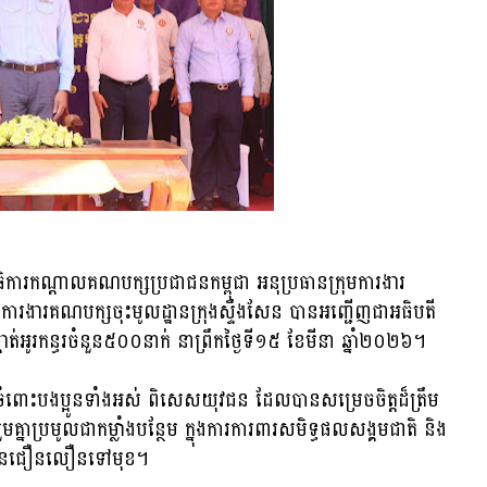
ិការកណ្ដាលគណបក្សប្រជាជនកម្ពុជា អនុប្រធានក្រុមការងារ
រុមការងារគណបក្សចុះមូលដ្ឋានក្រុងស្ទឹងសែន បានអញ្ជើញជាអធិបតី
ាត់អូរកន្ធរចំនួន៥០០នាក់ នាព្រឹកថ្ងៃទី១៥ ខែមីនា ឆ្នាំ២០២៦។
ពោះបងប្អូនទាំងអស់ ពិសេសយុវជន ដែលបានសម្រេចចិត្តដ៏ត្រឹម
គ្នាប្រមូលជាកម្លាំងបន្ថែម ក្នុងការការពារសមិទ្ធផលសង្គមជាតិ និង
ចម្រើនជឿនលឿនទៅមុខ។