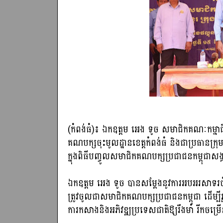
(កំពង់ធំ)៖ ឯកឧត្តម អេង ទូច សមាជិកគណៈកម្មាធ
គណបក្សចុះមូលដ្ឋានខេត្តកំពង់ធំ និងជាប្រធានក្
ក្នុងពិធីបញ្ចូលសមាជិកគណបក្សប្រជាជនកម្ពុជាសង្ក
ឯកឧត្តម អេង ទូច បានសម្ដែងនូវការអបអរសាទរចំ
ត្រូវចូលជាសមាជិកគណបក្សប្រជាជនកម្ពុជា ដើម្បីរួម
ការកសាងនិងអភិវឌ្ឍប្រទេសជាតិឱ្យរឹងមាំ រីក