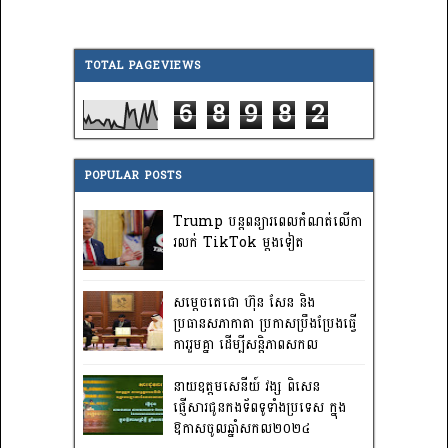
TOTAL PAGEVIEWS
6
8
9
8
2
POPULAR POSTS
Trump បន្តពន្យារពេលកំណត់លើកា
រលក់ TikTok ម្តងទៀត
សម្តេចតេជោ ហ៊ុន សែន និង
ប្រធានសភាកាតា ប្រកាសប្រឹងប្រែងធ្វើ
ការ​រួមគ្នា ដើម្បីសន្តិភាពសកល
នាយឧត្តមសេនីយ៍ វង្ស ពិសេន
ផ្ញើសារជូនកងទ័ពទូទាំងប្រទេស ក្នុង
ឱកាសចូលឆ្នាំសកល២០២៤