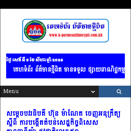
ថ្ងៃ សៅរ៍ ទី 8​ ខែ សីហា ឆ្នាំ 2026
េហទំព័រ ព័ត៌មានថ្មីពិត មានទទួល ផ្សាយពាណិជ្ជកម្ម គ្រប់ប
សម្តេចបវរធិបតី ហ៊ុន ម៉ាណែត ចេញអនុក្រឹត្យ
ស្តីពី ការបង្កើតតំបន់សេដ្ឋកិច្ចពិសេស