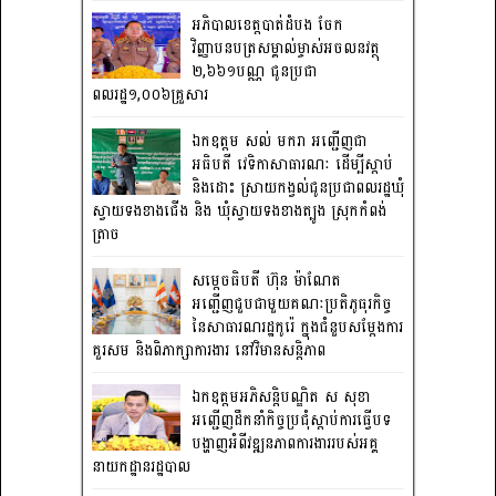
អភិបាលខេត្តបាត់ដំបង ចែក
វិញ្ញាបនបត្រសម្គាល់ម្ចាស់អចលនវត្ថុ
២,៦៦១បណ្ណ ជូនប្រជា
ពលរដ្ឋ១,០០៦គ្រួសារ
ឯកឧត្តម សល់ មករា អញ្ជើញជា
អធិបតី វេទិកាសាធារណៈ ដើម្បីស្តាប់
និងដោះ ស្រាយកង្វល់ជូនប្រជាពលរដ្ឋឃុំ
ស្វាយទងខាងជើង និង ឃុំស្វាយទងខាងត្បូង ស្រុកកំពង់
ត្រាច
សម្តេចធិបតី ហ៊ុន ម៉ាណែត
អញ្ជើញជួបជាមួយគណៈប្រតិភូធុរកិច្ច
នៃសាធារណរដ្ឋកូរ៉េ ក្នុងជំនួបសម្តែងការ
គួរសម និងពិភាក្សាការងារ នៅវិមានសន្តិភាព
ឯកឧត្តមអភិសន្តិបណ្ឌិត ស សុខា
អញ្ជើញដឹកនាំកិច្ចប្រជុំស្តាប់ការធ្វើបទ
បង្ហាញអំពីវឌ្ឍនភាពការងាររបស់អគ្គ
នាយកដ្ឋានរដ្ឋបាល