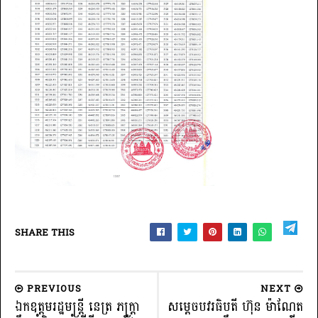
SHARE THIS
PREVIOUS
NEXT
ឯកឧត្តមរដ្ឋមន្ត្រី នេត្រ ភក្ត្រា
សម្តេចបវរធិបតី ហ៊ុន ម៉ាណែត