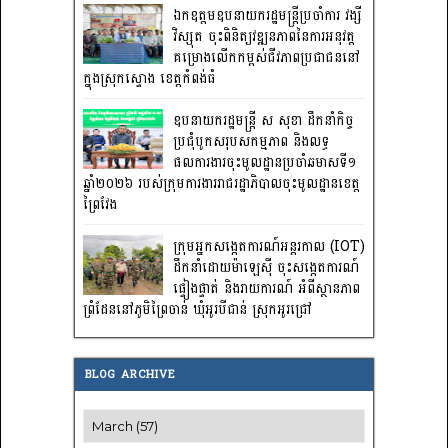
ឯកឧត្តមឧបនាយករដ្ឋមន្រ្តីប្រចាំការ វង្សី
វិស្សុត ចុះពិនិត្យវឌ្ឍនភាពនៃការអនុវត្ត
គម្រោងលើកកម្ពស់ជីវភាពប្រជាជននៅ
ក្នុងស្រុកស្ទោង ខេត្តកំពង់ធំ
ឧបនាយករដ្ឋមន្ត្រី ស សុខា ដឹកនាំកិច្ច
ប្រជុំបូកសរុបសកម្មភាព និងលទ្ធ
ផលការងារចុះមូលដ្ឋានប្រចាំឆមាសទី១
ឆ្នាំ២០២៦ របស់ក្រុមការងាររាជរដ្ឋាភិបាលចុះមូលដ្ឋានខេត្ត
ព្រៃវែង
ក្រុមអ្នកសង្កេតការណ៍អន្តរកាល (IOT)
ដឹកនាំដោយម៉ាឡេស៊ី ចុះសង្កេតការណ៍
ផ្ទៀងផ្ទាត់ និងរាយការណ៍ អំពីស្ថានភាព
ព្រំដែននៅភូមិព្រៃចាន់ ឃុំអូរបីជាន់ ស្រុកអូរជ្រៅ
BLOG ARCHIVE