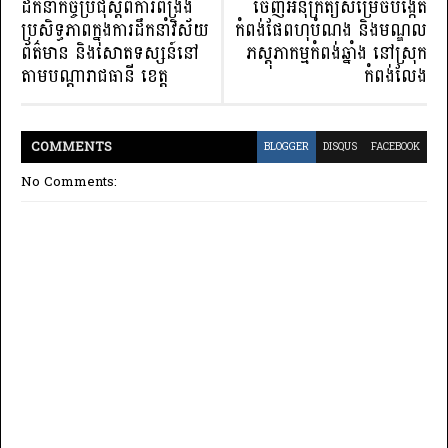
ដឹកនាំកិច្ចប្រជុំស្តីពីការពង្រឹង
ចេញអនុក្រឹត្យសម្រេចបង្កើត
ប្រសិទ្ធភាពក្នុងការដឹកនាំវិស័យ
កំពង់ផែពហុបំណង និងមណ្ឌល
ព័ត៌មាន និងសោតទស្សន៍នៅ
ភស្តុភាកម្មកំពង់ឆ្នាំង នៅស្រុក
តាមបណ្តារាជធានី ខេត្ត
កំពង់លែង
COMMENT
S
BLOGGER
DISQUS
FACEBOOK
No Comments: