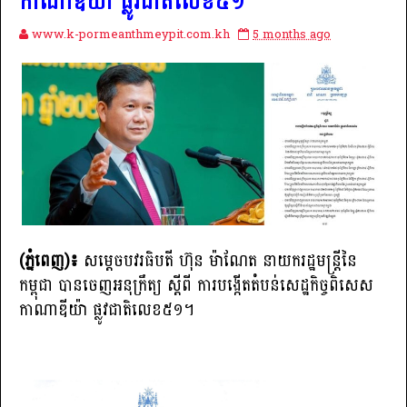
កាណាឌីយ៉ា ផ្លូវជាតិលេខ៥១
www.k-pormeanthmeypit.com.kh
5 months ago
(ភ្នំពេញ)៖
សម្តេចបវរធិបតី ហ៊ុន ម៉ាណែត នាយករដ្ឋមន្ត្រីនៃ
កម្ពុជា បានចេញអនុក្រឹត្យ ស្តីពី ការបង្កើតតំបន់សេដ្ឋកិច្ចពិសេស
កាណាឌីយ៉ា ផ្លូវជាតិលេខ៥១។