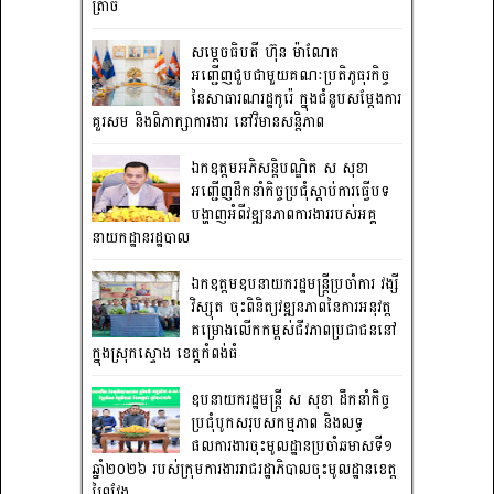
ត្រាច
សម្តេចធិបតី ហ៊ុន ម៉ាណែត
អញ្ជើញជួបជាមួយគណៈប្រតិភូធុរកិច្ច
នៃសាធារណរដ្ឋកូរ៉េ ក្នុងជំនួបសម្តែងការ
គួរសម និងពិភាក្សាការងារ នៅវិមានសន្តិភាព
ឯកឧត្តមអភិសន្តិបណ្ឌិត ស សុខា
អញ្ជើញដឹកនាំកិច្ចប្រជុំស្តាប់ការធ្វើបទ
បង្ហាញអំពីវឌ្ឍនភាពការងាររបស់អគ្គ
នាយកដ្ឋានរដ្ឋបាល
ឯកឧត្តមឧបនាយករដ្ឋមន្រ្តីប្រចាំការ វង្សី
វិស្សុត ចុះពិនិត្យវឌ្ឍនភាពនៃការអនុវត្ត
គម្រោងលើកកម្ពស់ជីវភាពប្រជាជននៅ
ក្នុងស្រុកស្ទោង ខេត្តកំពង់ធំ
ឧបនាយករដ្ឋមន្ត្រី ស សុខា ដឹកនាំកិច្ច
ប្រជុំបូកសរុបសកម្មភាព និងលទ្ធ
ផលការងារចុះមូលដ្ឋានប្រចាំឆមាសទី១
ឆ្នាំ២០២៦ របស់ក្រុមការងាររាជរដ្ឋាភិបាលចុះមូលដ្ឋានខេត្ត
ព្រៃវែង