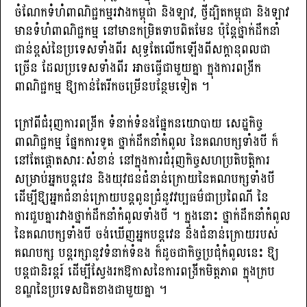
ចំណែកទំហំពាណិជ្ជកម្មរវាងកម្ពុជា និងឡាវ, ថ្វីដ្បិតកម្ពុជា និងឡាវ
មានទំហំពាណិជ្ជកម្ម នៅមានកម្រិតទាបពិតមែន ប៉ុន្តែថ្នាក់ដឹកនាំ
ជាន់ខ្ពស់នៃប្រទេសទាំងពីរ សុទ្ធតែលើកឡើងពីសក្តានុពលជា
ច្រើន ដែលប្រទេសទាំងពីរ អាចធ្វើជាមួយគ្នា ក្នុងការពង្រីក
ពាណិជ្ជកម្ម ឱ្យកាន់តែរីកចម្រើនបន្ថែមទៀត ។
ក្រៅពីជំរុញការពង្រីក ទំនាក់ទំនងផ្នែកនយោបាយ សេដ្ឋកិច្ច
ពាណិជ្ជកម្ម ផ្នែកការទូត ថ្នាក់ដឹកនាំកំពូល នៃគណបក្សទាំងបី ក៏
នៅតែផ្តោតសារៈសំខាន់ នៅក្នុងការជំរុញកិច្ចសហប្រតិបត្តិការ
សម្រាប់អ្នកបន្តវេន និងយុវជនជំនាន់ក្រោយនៃគណបក្សទាំងបី
ដើម្បីឱ្យអ្នកជំនាន់ក្រោយបន្តពូនជ្រំនូវវប្បធម៌ជាប្រពៃណី នៃ
ការជួបគ្នារវាងថ្នាក់ដឹកនាំកំពូលទាំងបី ។ ក្នុងនោះ ថ្នាក់ដឹកនាំកំពូល
នៃគណបក្សទាំងបី ចង់ឃើញអ្នកបន្តវេន និងជំនាន់ក្រោយរបស់
គណបក្ស បន្តរក្សានូវទំនាក់ទំនង ក៏ដូចជាកិច្ចប្រជុំកំពូលនេះ ឱ្យ
បន្តជានិរន្តរ៍ ដើម្បីស្វែងរកឱកាសនៃការពង្រីកមិត្តភាព ក្នុងក្រប
ខណ្ឌនៃប្រទេសជិតខាងជាមួយគ្នា ។