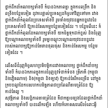
ថ្នាក់ដឹកនាំគណបក្សទាំងបី ក៏បានឯកភាពគ្នា ក្នុងការពង្រីក និង
ពង្រឹងបន្ថែមទៀត នូវការផ្លាស់ប្តូរទស្សនកិច្ចទៅវិញទៅមក រវាង
ថ្នាក់ដឹកនាំកំពូលនៃប្រទេសទាំងបី រួមទាំងយុវជនអ្នកបន្តវេននៃ
ប្រទេសទាំងបី ឱ្យកាន់តែសកម្មបន្ថែមទៀតដែរ ។ បន្ថែមពីនេះ ក៏
ថ្នាក់ដឹកនាំកំពូលនៃគណបក្សទាំងបី យកចិត្តទុកដាក់ខ្ពស់ និងជំរុញ
ឱ្យបណ្តាគណបក្សទាំងបី រួមគ្នាបណ្តុះបណ្តាលយុវជនបន្តវេន
របស់គណបក្សឱ្យកាន់តែមានផុលផុស និងកាន់តែសកម្ម បន្ថែម
ទៀតដែរ ។
លើសពីជំរុញកិច្ចសហប្រតិបត្តិការរវាងគណបក្ស ថ្នាក់ដឹកនាំបក្ស
ទាំងបី ក៏បានឯកភាពក្នុងការជំរុញនូវទំនាក់ទំនង ត្រីភាគី (កម្ពុជា
និងវៀតណាម) និង(កម្ពុជា និងឡាវ) ឱ្យកាន់តែរីកចម្រើន នៅក្នុង
ក្របខណ្ឌនៃការសហការមិត្តភាពជាប្រពៃណីតាមព្រំដែន ឱ្យ
កាន់តែល្អ ។
សុវត្ថិភាព និងសន្តិភាពតាមព្រំដែន គឺជាកត្តាចម្បងដែលថ្នាក់ដឹកនាំ
គណបក្សទាំងបី បានលើកឡើង ហើយក៏កោតសរសើរចំពោះអ្វី