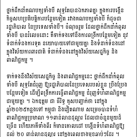
ថ្នាក់ដឹកនាំគណបក្សទាំងបី សុទ្ធតែបានឯកភាពគ្នា ក្នុងការបង្កើន
កិច្ចសហប្រតិបត្តិការបន្ថែមទៀត រវាងគណបក្សទាំងបី ក៏ដូចជា
រដ្ឋាភិបាល នៃប្រទេសទាំងបី។ ចំណុចរួម ដែលថ្នាក់ដឹកនាំកំពូល
ទាំងបី បានរំលេចនោះ គឺទាក់ទងទៅនឹងការពង្រីកបន្ថែមទៀត នូវ
ទំនាក់ទំនងការទូត នយោបាយទៅជាមួយគ្នា និងទំនាក់ទំនងនៅ
ក្នុងវិស័យការពារជាតិ ទំនាក់ទំនងនៅក្នុងវិស័យសេដ្ឋកិច្ច និង
ពាណិជ្ជកម្ម ។
ទាក់ទងនឹងវិស័យសេដ្ឋកិច្ច និងពាណិជ្ជកម្មនេះ ថ្នាក់ដឹកនាំកំពូល
ទាំងបី សុទ្ធតែជំរុញ ឱ្យរដ្ឋាភិបាលនៃប្រទេសរបស់ខ្លួន ប្រឹងប្រែង
បន្ថែមទៀត ដើម្បីពង្រីកការធ្វើពាណិជ្ជកម្ម ជំរុញទំហំពាណិជ្ជកម្ម
ជាមួយគ្នា ។ ឯកឧត្តម ជា ធីរិទ្ធ គូសបញ្ជាក់ថា នៅក្នុង
ឆ្នាំ២០២៥កន្លងទៅ កម្ពុជា និងវៀតណាម សម្រេចបានទំហំ
ពាណិជ្ជកម្មប្រមាណ ១១ពាន់លានដុល្លារ ដែលជាចំនួនមួយដ៏
ច្រើន ហើយភាគីទាំងពីរ ក៏មានគោលដៅ បង្កើនទំហំពាណិជ្ជឱ្យ
ដល់ ២០ ពាន់លានដុល្លារ នៅក្នុងពេលខាងមុខឆាប់ៗដែរ ។