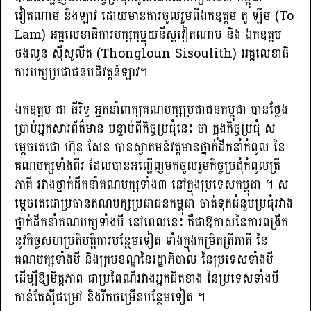
វៀតណាម និងឡាវ ដោយមានការចូលរួមពីឯកឧត្តម តូ ឡឹម (To
Lam) អគ្គលេខាធិការបក្សកុម្មុយនីស្តវៀតណាម និង ឯកឧត្តម
ថងលូន ស៊ីសូលីត (Thongloun Sisoulith) អគ្គលេខាធិ
ការបក្សប្រជាជនបដិវត្តន៍ឡាវ។
ឯកឧត្តម ជា ធីរិទ្ធ អ្នកនាំពាក្យគណបក្សប្រជាជនកម្ពុជា បានថ្លែង
ប្រាប់អ្នកសារព័ត៌មាន បន្ទាប់ពីកិច្ចប្រជុំនេះ ថា ក្នុងកិច្ចប្រជុំ ស
ម្តេចតេជោ ហ៊ុន សែន បានស្វាគមន៍វត្តមានថ្នាក់ដឹកនាំកំពូល នៃ
គណបក្សទាំងពីរ ដែលបានអញ្ជើញមកចូលរួមកិច្ចប្រជុំកំពូលត្រី
ភាគី រវាងថ្នាក់ដឹកនាំគណបក្សទាំង៣ នៅក្នុងប្រទេសកម្ពុជា ។ ស
ម្តេចតេជោប្រធានគណបក្សប្រជាជនកម្ពុជា ចាត់ទុកជំនួបប្រជុំរវាង
ថ្នាក់ដឹកនាំគណបក្សទាំងបី នៅពេលនេះ គឺជាឱកាសនៃការពង្រីក
នូវកិច្ចសហប្រតិបត្តិការបន្ថែមទៀត ទាំងក្នុងកម្រិតត្រីភាគី នៃ
គណបក្សទាំងបី និងក្របខណ្ឌនៃរដ្ឋាភិបាល នៃប្រទេសទាំងបី
ដើម្បីឱ្យមិត្តភាព ជាប្រពៃណីរវាងអ្នកជិតខាង នៃប្រទេសទាំងបី
កាន់តែស៊ីជម្រៅ និងរីកចម្រើនបន្ថែមទៀត ។