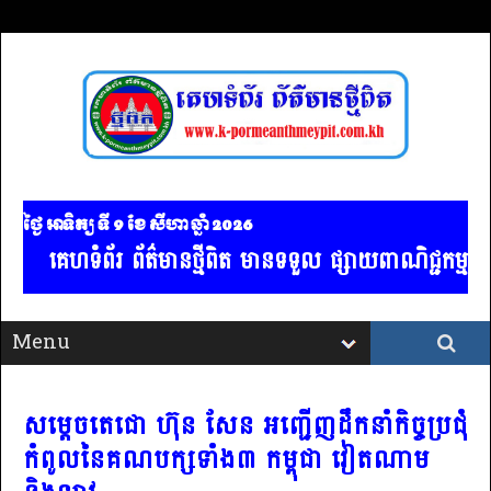
ថ្ងៃ អាទិត្យ ទី 9​ ខែ សីហា ឆ្នាំ 2026
គេហទំព័រ ព័ត៌មានថ្មីពិត មានទទួល ផ្សាយពាណិជ្ជកម្ម គ
សម្ដេចតេជោ ហ៊ុន សែន អញ្ជើញដឹកនាំកិច្ចប្រជុំ
កំពូលនៃគណបក្សទាំង៣ កម្ពុជា វៀតណាម