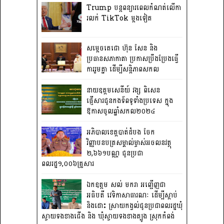
Trump បន្តពន្យារពេលកំណត់លើកា
រលក់ TikTok ម្តងទៀត
សម្តេចតេជោ ហ៊ុន សែន និង
ប្រធានសភាកាតា ប្រកាសប្រឹងប្រែងធ្វើ
ការ​រួមគ្នា ដើម្បីសន្តិភាពសកល
នាយឧត្តមសេនីយ៍ វង្ស ពិសេន
ផ្ញើសារជូនកងទ័ពទូទាំងប្រទេស ក្នុង
ឱកាសចូលឆ្នាំសកល២០២៤
អភិបាលខេត្តបាត់ដំបង ចែក
វិញ្ញាបនបត្រសម្គាល់ម្ចាស់អចលនវត្ថុ
២,៦៦១បណ្ណ ជូនប្រជា
ពលរដ្ឋ១,០០៦គ្រួសារ
ឯកឧត្តម សល់ មករា អញ្ជើញជា
អធិបតី វេទិកាសាធារណៈ ដើម្បីស្តាប់
និងដោះ ស្រាយកង្វល់ជូនប្រជាពលរដ្ឋឃុំ
ស្វាយទងខាងជើង និង ឃុំស្វាយទងខាងត្បូង ស្រុកកំពង់