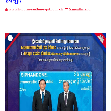
និងឡាវ
www.k-pormeanthmeypit.com.kh
6 months ago