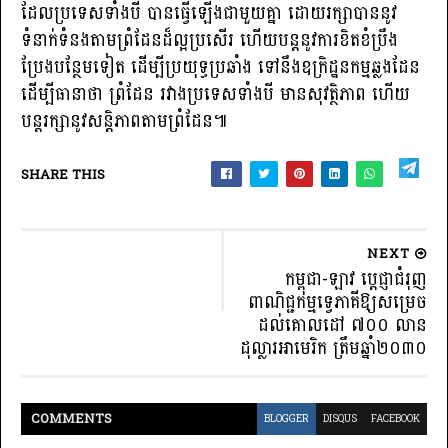
ដែលប្រទេសទាំងបី បានធ្វើឡើងជាមួយគ្នា ដោយរក្សាបាននូវ
ទំនាក់ទំនងតាមព្រំដែនដ៏ល្អប្រសើរ ហើយបន្តនូវការខិតខំប្រឹង
ប្រែងបន្ថែមទៀត ដើម្បីប្រយុទ្ធប្រឆាំង ទៅនឹងឧក្រិដ្ឋនកម្មឆ្លងដែន
ដើម្បីធានាថា ព្រំដែន រវាងប្រទេសទាំងបី មានសុវត្ថិភាព ហើយ
បន្តរក្សានូវសន្តិភាពតាមព្រំដែន៕
SHARE THIS
NEXT
កម្ពុជា-ឡាវ ប្ដេជ្ញាជំរុញ
ពាណិជ្ជកម្មទ្វេភាគីឱ្យសម្រេច
ដល់គោលដៅ ៧០០ លាន
ដុល្លារអាមេរិក ត្រឹមឆ្នាំ២០៣០
COMMENT
S
BLOGGER
DISQUS
FACEBOOK