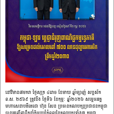
នៅវិមាន៧មករា ថ្ងៃសុក្រ ៤រោច ខែមាឃ ឆ្នាំម្សាញ់ សប្តស័ក
ព.ស. ២៥៦៩ ត្រូវនឹង ថ្ងៃទី៦ ខែកុម្ភៈ ឆ្នាំ២០២៦ សម្ដេចអគ្គ
មហាសេនាបតីតេជោ ហ៊ុន សែន ប្រធានគណបក្សប្រជាជនកម្ពុជា
បានអញ្ជើញដឹកនាំកិច្ចប្រជុំកំពូលនៃគណបក្សទាំង៣ កម្ពុជា