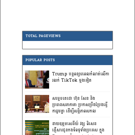
TOTAL PAGEVIEWS
POPULAR POSTS
Trump បន្តពន្យារពេលកំណត់លើកា
រលក់ TikTok ម្តងទៀត
សម្តេចតេជោ ហ៊ុន សែន និង
ប្រធានសភាកាតា ប្រកាសប្រឹងប្រែងធ្វើ
ការ​រួមគ្នា ដើម្បីសន្តិភាពសកល
នាយឧត្តមសេនីយ៍ វង្ស ពិសេន
ផ្ញើសារជូនកងទ័ពទូទាំងប្រទេស ក្នុង