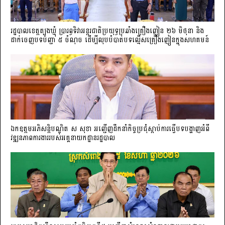
រដ្ឋបាលខេត្តត្បូងឃ្មុំ ប្រារព្ធទិវាអន្តរជាតិប្រយុទ្ធប្រឆាំងគ្រឿងញៀន ២៦ មិថុនា និង
ដាក់ចេញបទបញ្ជា ៥ ចំណុច ដើម្បីលុបបំបាត់បទល្មើសគ្រឿងញៀនក្នុងសហគមន៍
ឯកឧត្តមអភិសន្តិបណ្ឌិត ស សុខា អញ្ជើញដឹកនាំកិច្ចប្រជុំស្តាប់ការធ្វើបទបង្ហាញអំពី
វឌ្ឍនភាពការងាររបស់អគ្គនាយកដ្ឋានរដ្ឋបាល