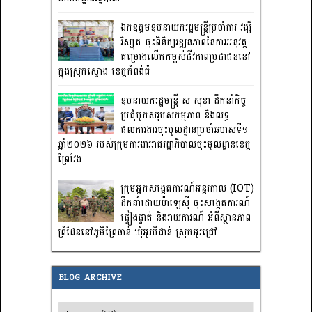
ឯកឧត្តមឧបនាយករដ្ឋមន្រ្តីប្រចាំការ វង្សី
វិស្សុត ចុះពិនិត្យវឌ្ឍនភាពនៃការអនុវត្ត
គម្រោងលើកកម្ពស់ជីវភាពប្រជាជននៅ
ក្នុងស្រុកស្ទោង ខេត្តកំពង់ធំ
ឧបនាយករដ្ឋមន្ត្រី ស សុខា ដឹកនាំកិច្ច
ប្រជុំបូកសរុបសកម្មភាព និងលទ្ធ
ផលការងារចុះមូលដ្ឋានប្រចាំឆមាសទី១
ឆ្នាំ២០២៦ របស់ក្រុមការងាររាជរដ្ឋាភិបាលចុះមូលដ្ឋានខេត្ត
ព្រៃវែង
ក្រុមអ្នកសង្កេតការណ៍អន្តរកាល (IOT)
ដឹកនាំដោយម៉ាឡេស៊ី ចុះសង្កេតការណ៍
ផ្ទៀងផ្ទាត់ និងរាយការណ៍ អំពីស្ថានភាព
ព្រំដែននៅភូមិព្រៃចាន់ ឃុំអូរបីជាន់ ស្រុកអូរជ្រៅ
BLOG ARCHIVE