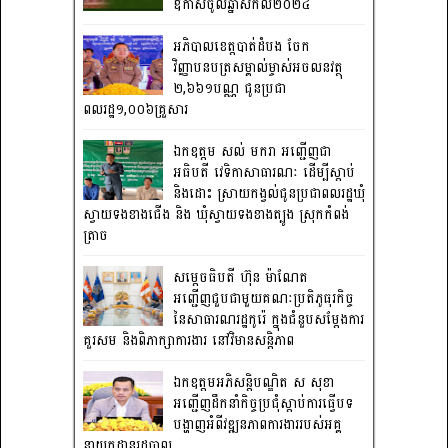
ឱកាសចូលឆ្នាំសកល២០២៤
អភិបាលខេត្តបាត់ដំបង ចែក
វិញ្ញាបនបត្រសម្គាល់ម្ចាស់អចលនវត្ថុ
២,៦៦១បណ្ណ ជូនប្រជា
ពលរដ្ឋ១,០០៦គ្រួសារ
ឯកឧត្តម សល់ មករា អញ្ជើញជា
អធិបតី វេទិកាសាធារណៈ ដើម្បីស្តាប់
និងដោះ ស្រាយកង្វល់ជូនប្រជាពលរដ្ឋឃុំ
ស្វាយទងខាងជើង និង ឃុំស្វាយទងខាងត្បូង ស្រុកកំពង់
ត្រាច
សម្តេចធិបតី ហ៊ុន ម៉ាណែត
អញ្ជើញជួបជាមួយគណៈប្រតិភូធុរកិច្ច
នៃសាធារណរដ្ឋកូរ៉េ ក្នុងជំនួបសម្តែងការ
គួរសម និងពិភាក្សាការងារ នៅវិមានសន្តិភាព
ឯកឧត្តមអភិសន្តិបណ្ឌិត ស សុខា
អញ្ជើញដឹកនាំកិច្ចប្រជុំស្តាប់ការធ្វើបទ
បង្ហាញអំពីវឌ្ឍនភាពការងាររបស់អគ្គ
នាយកដ្ឋានរដ្ឋបាល