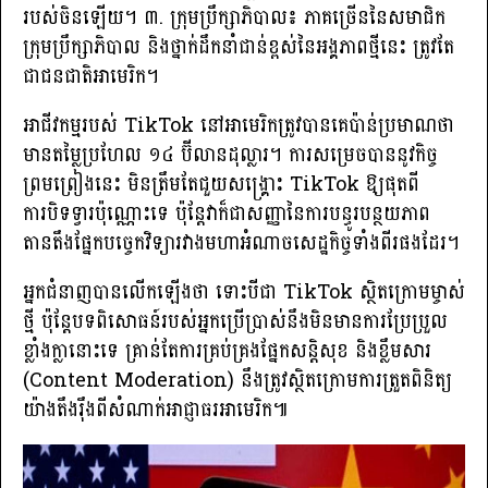
របស់ចិនឡើយ។ ៣. ក្រុមប្រឹក្សាភិបាល៖ ភាគច្រើននៃសមាជិក
ក្រុមប្រឹក្សាភិបាល និងថ្នាក់ដឹកនាំជាន់ខ្ពស់នៃអង្គភាពថ្មីនេះ ត្រូវតែ
ជាជនជាតិអាមេរិក។
អាជីវកម្មរបស់ TikTok នៅអាមេរិកត្រូវបានគេប៉ាន់ប្រមាណថា
មានតម្លៃប្រហែល ១៤ ប៊ីលានដុល្លារ។ ការសម្រេចបាននូវកិច្ច
ព្រមព្រៀងនេះ មិនត្រឹមតែជួយសង្គ្រោះ TikTok ឱ្យផុតពី
ការបិទទ្វារប៉ុណ្ណោះទេ ប៉ុន្តែវាក៏ជាសញ្ញានៃការបន្ធូរបន្ថយភាព
តានតឹងផ្នែកបច្ចេកវិទ្យារវាងមហាអំណាចសេដ្ឋកិច្ចទាំងពីរផងដែរ។
អ្នកជំនាញបានលើកឡើងថា ទោះបីជា TikTok ស្ថិតក្រោមម្ចាស់
ថ្មី ប៉ុន្តែបទពិសោធន៍របស់អ្នកប្រើប្រាស់នឹងមិនមានការប្រែប្រួល
ខ្លាំងក្លានោះទេ គ្រាន់តែការគ្រប់គ្រងផ្នែកសន្តិសុខ និងខ្លឹមសារ
(Content Moderation) នឹងត្រូវស្ថិតក្រោមការត្រួតពិនិត្យ
យ៉ាងតឹងរ៉ឹងពីសំណាក់អាជ្ញាធរអាមេរិក៕