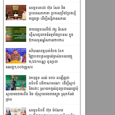
សម្តេចតេជោ ហ៊ុន សែន និង
ប្រធានសភាកាតា ប្រកាសប្រឹងប្រែងធ្វើ
ការ​រួមគ្នា ដើម្បីសន្តិភាពសកល
នាយឧត្តមសេនីយ៍ វង្ស ពិសេន
ផ្ញើសារជូនកងទ័ពទូទាំងប្រទេស ក្នុង
ឱកាសចូលឆ្នាំសកល២០២៤
អភិបាលខេត្តបាត់ដំបង ចែក
វិញ្ញាបនបត្រសម្គាល់ម្ចាស់អចលនវត្ថុ
២,៦៦១បណ្ណ ជូនប្រជា
ពលរដ្ឋ១,០០៦គ្រួសារ
ឯកឧត្តម សល់ មករា អញ្ជើញជា
អធិបតី វេទិកាសាធារណៈ ដើម្បីស្តាប់
និងដោះ ស្រាយកង្វល់ជូនប្រជាពលរដ្ឋឃុំ
ស្វាយទងខាងជើង និង ឃុំស្វាយទងខាងត្បូង ស្រុកកំពង់
ត្រាច
សម្តេចធិបតី ហ៊ុន ម៉ាណែត