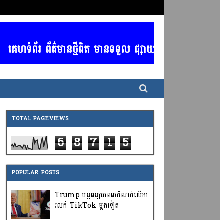
គេហទំព័រ ព័ត៌មានថ្មីពិត មានទទួល ផ្សាយពាណិជ្ជកម្ម គ្រប
TOTAL PAGEVIEWS
6
8
7
1
5
POPULAR POSTS
Trump បន្តពន្យារពេលកំណត់លើកា
រលក់ TikTok ម្តងទៀត