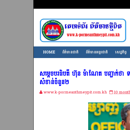
HOME
ព័ត៌មានជាតិ
ព័ត៌មានអន្តរជាតិ
សេដ្ឋកិច្ច
សម្តេចបរធិបតី ហ៊ុន ម៉ាណែត បញ្ជាក់ថា ទាក
សំខាន់ចំនួន២
www.k-pormeanthmeypit.com.kh
10 mont