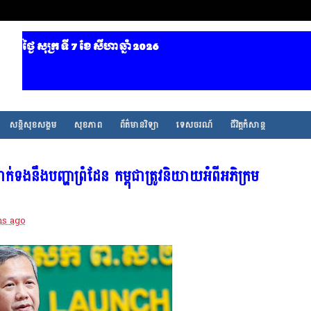
ថ្ងៃ សុក្រ ទី 7​ ខែ សីហា ឆ្នាំ 2026
សន្តិសុខសង្គម
សុខភាព
ព័ត៌មានវិទ្យា
ទេសចរណ៍
ជីវិត្តកំសាន្ត
់ទងនឹងបញ្ហាព្រំដែន កម្ពុជាត្រូវនិយាយអំពីអភិក្រម
hs ago