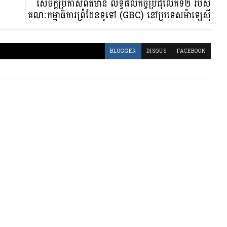
សេចក្ដីប្រកាសព័ត៌មាន លទ្ធផលកិច្ចប្រជុំលើកទី២ របស់
គណៈកម្មាធិការព្រំដែនទូទៅ (GBC) នៅប្រទេសម៉ាឡេស៉ី
BLOGGER
DISQUS
FACEBOOK