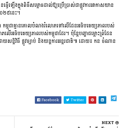
ានធ្វើឡើងក្នុងពិធីសម្ពោធដាល់ឱ្យប្រើប្រាស់ជាផ្លូវការអាកាសយាន
នាំ២០២៥នេះ។
្ងន់ថា កម្ពុជាគ្មានគោលបំណងរំលោភទៅលើដែនអធិបតេយ្យភាពរបស់
ធិបតេយ្យភាពរបស់កម្ពុជាដែរ។ ប៉ុន្ដែបញ្ហាជម្លោះព្រំដែន
ដោយសន្ដិវិធី ផ្លូវច្បាប់ និងយន្តការអន្តរជាតិ៕ ដោយ៖ កន ចំណាន
Facebook
Twitter
NEXT