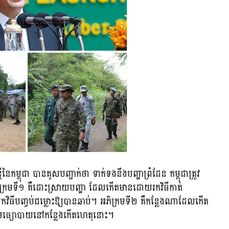
ៃកម្ពុជា បានគូសបញ្ជាក់ថា ទាក់ទងនឹងបញ្ហាព្រំដែន កម្ពុជាត្រូវ
ភិក្រមទី១ គឺដោះស្រាយបញ្ហា ដែលកើតមានដោយរកវិធីកាត់
ិធីបញ្ចប់ជម្លោះឱ្យបានឆាប់។ អភិក្រមទី២ គឺកន្លែងណាដែលកើត
ប់មធ្យោបាយនៅកន្លែងកើតហេតុនោះ។