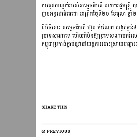
ការគូសបញ្ជាក់របស់សម្តេចធិបតី នាយករដ្ឋមន្ត្រី ប
ដ្ឋានអន្តរជាតិតេជោ នាព្រឹកថ្ងៃទី២០ ខែតុលា ឆ្
ពីបិធីនោះ សម្ដេចធិបតី ហ៊ុន ម៉ាណែត សង្កត់ធ
ប្រទេសណាទេ ហើយក៏មិនឱ្យប្រទេសណាមករំលោភលើអ
កម្ពុជាប្រកាន់ភ្ជាប់នូវនៅយន្តការដោះស្រាយបញ្ហា
SHARE THIS
PREVIOUS