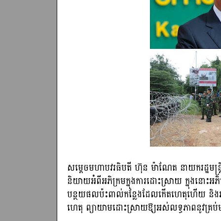
សម្ដេចមហាបវរធិបតី ហ៊ុន ម៉ាណែត នាយករដ្ឋមន្ត្រីន
និយាយអំពីអភិក្រមក្នុងការដោះស្រាយ ក្នុងនោះអ
បន្ថយផលប៉ះពាល់កន្លែងដែលកើតហេតុហើយ និងរកវ
ហេតុ ព្យាយាមដោះស្រាយឱ្យអស់លទ្ធភាពនូវគ្រ