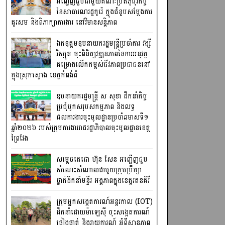
អញ្ជើញជួបជាមួយគណៈប្រតិភូធុរកិច្ច
នៃសាធារណរដ្ឋកូរ៉េ ក្នុងជំនួបសម្តែងការ
គួរសម និងពិភាក្សាការងារ នៅវិមានសន្តិភាព
ឯកឧត្តមឧបនាយករដ្ឋមន្រ្តីប្រចាំការ វង្សី
វិស្សុត ចុះពិនិត្យវឌ្ឍនភាពនៃការអនុវត្ត
គម្រោងលើកកម្ពស់ជីវភាពប្រជាជននៅ
ក្នុងស្រុកស្ទោង ខេត្តកំពង់ធំ
ឧបនាយករដ្ឋមន្ត្រី ស សុខា ដឹកនាំកិច្ច
ប្រជុំបូកសរុបសកម្មភាព និងលទ្ធ
ផលការងារចុះមូលដ្ឋានប្រចាំឆមាសទី១
ឆ្នាំ២០២៦ របស់ក្រុមការងាររាជរដ្ឋាភិបាលចុះមូលដ្ឋានខេត្ត
ព្រៃវែង
សម្តេចតេជោ ហ៊ុន សែន អញ្ជើញជួប
សំណេះសំណាលជាមួយក្រុមប្រឹក្សា
ថ្នាក់ដឹកនាំមន្ទីរ អង្គភាពក្នុងខេត្តរតនគិរី
ក្រុមអ្នកសង្កេតការណ៍អន្តរកាល (IOT)
ដឹកនាំដោយម៉ាឡេស៊ី ចុះសង្កេតការណ៍
ផ្ទៀងផ្ទាត់ និងរាយការណ៍ អំពីស្ថានភាព