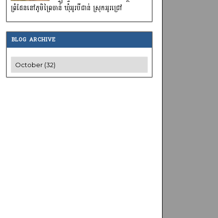
ព្រំដែននៅភូមិព្រៃចាន់ ឃុំអូរបីជាន់ ស្រុកអូរជ្រៅ
BLOG ARCHIVE