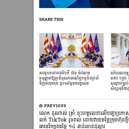
SHARE THIS
សម្តេចមហាបវរធិបតី ហ៊ុន ម៉ាណែត
អភិបាលខេត្ត
អនុញ្ញាតឱ្យប្រតិភូសភាពាណិជ្ជកម្មចិន​ប្រចាំ
អគារ បន្ទប់
ទីក្រុងហុងកុង ជួបសម្តែងការគួរសម
សណ្តាប់ធ្ន
សិក្សាទុតិយភ
PREVIOUS
លោក ដូណាល់ ត្រាំ ចុះហត្ថលេខាលើបញ្ជាប្រកាស
លក់ TikTok រួចរាល់ ដោយវាយតម្លៃក្រុមហ៊ុនថ្ម
អាមេរិកក្នុងតម្លៃ ១៤ ពាន់លានដុល្លារ