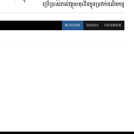
ប្រើប្រាស់រាល់វត្ថុធាតុដើមក្នុងច្រវាក់ផលិតកម្ម
BLOGGER
DISQUS
FACEBOOK