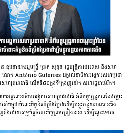
ឧបនាយករដ្ឋមន្ត្រី ប្រាក់ សុខុន រដ្ឋមន្ត្រីការបរទេស និងសហ
ាគីជាមួយ លោក António Guterres អគ្គលេខាធិការអង្គការសហប្រជា
ការសហប្រជាជាតិ លើកទី៨០ក្នុងទីក្រុងញូវយ៉ក សហរដ្ឋអាម៉េរិក។
លោកអគ្គលេខាធិការអង្គការសហប្រជាជាតិ អំពីបច្ចុប្បន្នភាពនៃជម្លោះ
ស់កម្ពុជាចំពោះកិច្ចខិតខំប្រឹងប្រែងដើម្បីបន្ធូរបន្ថយភាពតានតឹង
និងដោយសុទ្ធចិត្តចំពោះកិច្ចព្រមព្រៀងនានា ដើម្បីឆ្ពោះទៅរក