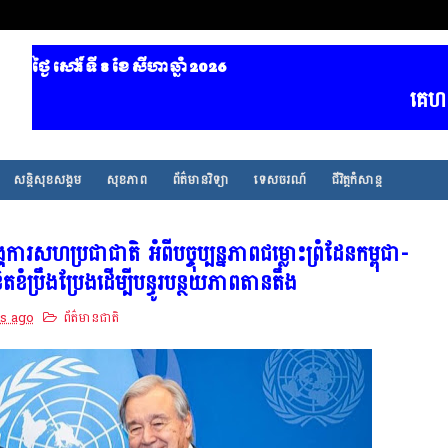
ថ្ងៃ សៅរ៍ ទី 8​ ខែ សីហា ឆ្នាំ 2026
គេហទំព័
សន្តិសុខសង្គម
សុខភាព
ព័ត៌មានវិទ្យា
ទេសចរណ៍
ជីវិត្តកំសាន្ត
គការសហប្រជាជាតិ អំពីបច្ចុប្បន្នភាពជម្លោះព្រំដែនកម្ពុជា-
ិតខំប្រឹងប្រែងដើម្បីបន្ធូរបន្ថយភាពតានតឹង
s ago
ព័ត៌មានជាតិ