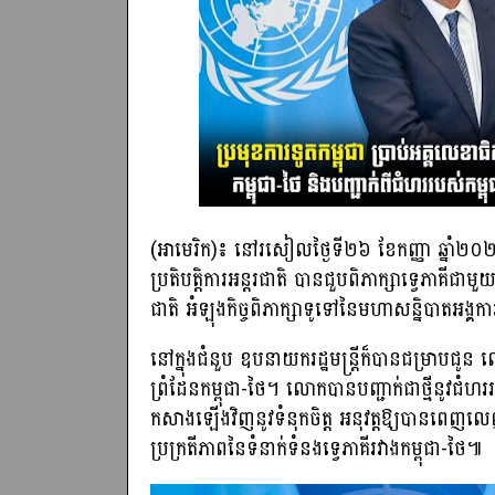
(អាមេរិក)៖ នៅរសៀលថ្ងៃទី២៦ ខែកញ្ញា ឆ្នាំ២០២៥ 
ប្រតិបត្តិការអន្តរជាតិ បានជួបពិភាក្សាទ្វេភ
ជាតិ អំឡុងកិច្ចពិភាក្សាទូទៅនៃមហាសន្និបាតអង្គ
នៅក្នុងជំនួប ឧបនាយករដ្ឋមន្ត្រីក៏បានជម្រាបជូន 
ព្រំដែនកម្ពុជា-ថៃ។ លោកបានបញ្ជាក់ជាថ្មីនូវជំហររប
កសាងឡើងវិញនូវទំនុកចិត្ត អនុវត្តឱ្យបានពេញលេញ
ប្រក្រតីភាពនៃទំនាក់ទំនងទ្វេភាគីរវាងកម្ពុជា-ថៃ៕