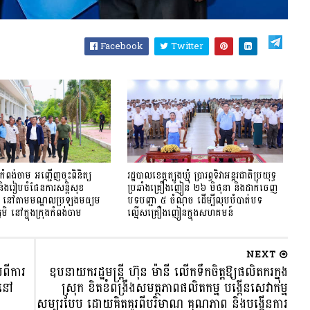
Facebook
Twitter
កំពង់ចាម អញ្ជើញចុះពិនិត្យ
រដ្ឋបាលខេត្តត្បូងឃ្មុំ ប្រារព្ធទិវាអន្តរជាតិប្រយុទ្ធ
 និងរៀបចំផែនការសន្តិសុខ
ប្រឆាំងគ្រឿងញៀន ២៦ មិថុនា និងដាក់ចេញ
ាប់ នៅតាមមណ្ឌលប្រឡងមធ្យម
បទបញ្ជា ៥ ចំណុច ដើម្បីលុបបំបាត់បទ
ូមិ នៅក្នុងក្រុងកំពង់ចាម
ល្មើសគ្រឿងញៀនក្នុងសហគមន៍
NEXT
ពីការ
ឧបនាយករដ្ឋមន្ដ្រី ហ៊ុន ម៉ានី លើកទឹកចិត្តឱ្យផលិតករក្នុង
ីនៅ
ស្រុក ខិតខំពង្រឹងសមត្ថភាពផលិតកម្ម បង្កើនសេវាកម្ម
សម្បូរបែប ដោយគិតគូរពីបរិមាណ គុណភាព និងបង្កើនការ