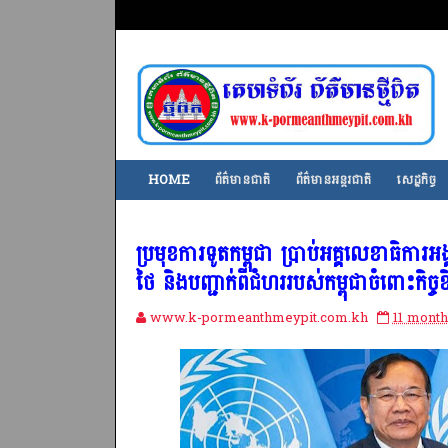
HOME
ព័ត៌មានជាតិ
ព័ត៌មានអន្តរជាតិ
សេដ្ឋកិច្ច
ប្រមុខការទូតកម្ពុជា ប្រាប់អគ្គលេខាធិការអង្
ថៃ និងបញ្ជាក់ពីជំហររបស់កម្ពុជាចំពោះកិច្ចខ
www.k-pormeanthmeypit.com.kh
11 month