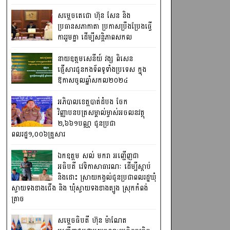
សម្តេចតេជោ ហ៊ុន សែន និង
ប្រធានសភាកាតា ប្រកាសប្រឹងប្រែងធ្វើ
ការ​រួមគ្នា ដើម្បីសន្តិភាពសកល
នាយឧត្តមសេនីយ៍ វង្ស ពិសេន
ផ្ញើសារជូនកងទ័ពទូទាំងប្រទេស ក្នុង
ឱកាសចូលឆ្នាំសកល២០២៤
អភិបាលខេត្តបាត់ដំបង ចែក
វិញ្ញាបនបត្រសម្គាល់ម្ចាស់អចលនវត្ថុ
២,៦៦១បណ្ណ ជូនប្រជា
ពលរដ្ឋ១,០០៦គ្រួសារ
ឯកឧត្តម សល់ មករា អញ្ជើញជា
អធិបតី វេទិកាសាធារណៈ ដើម្បីស្តាប់
និងដោះ ស្រាយកង្វល់ជូនប្រជាពលរដ្ឋឃុំ
ស្វាយទងខាងជើង និង ឃុំស្វាយទងខាងត្បូង ស្រុកកំពង់
ត្រាច
សម្តេចធិបតី ហ៊ុន ម៉ាណែត