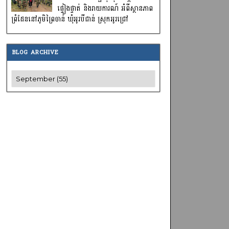
ផ្ទៀងផ្ទាត់ និងរាយការណ៍ អំពីស្ថានភាព
ព្រំដែននៅភូមិព្រៃចាន់ ឃុំអូរបីជាន់ ស្រុកអូរជ្រៅ
BLOG ARCHIVE