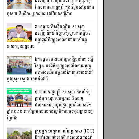
អញ្ជើញជួបជាមួយគណៈប្រតិភូធុរកិច្ច
នៃសាធារណរដ្ឋកូរ៉េ ក្នុងជំនួបសម្តែងការ
គួរសម និងពិភាក្សាការងារ នៅវិមានសន្តិភាព
ឯកឧត្តមអភិសន្តិបណ្ឌិត ស សុខា
អញ្ជើញដឹកនាំកិច្ចប្រជុំស្តាប់ការធ្វើបទ
បង្ហាញអំពីវឌ្ឍនភាពការងាររបស់អគ្គ
នាយកដ្ឋានរដ្ឋបាល
ឯកឧត្តមឧបនាយករដ្ឋមន្រ្តីប្រចាំការ វង្សី
វិស្សុត ចុះពិនិត្យវឌ្ឍនភាពនៃការអនុវត្ត
គម្រោងលើកកម្ពស់ជីវភាពប្រជាជននៅ
ក្នុងស្រុកស្ទោង ខេត្តកំពង់ធំ
ឧបនាយករដ្ឋមន្ត្រី ស សុខា ដឹកនាំកិច្ច
ប្រជុំបូកសរុបសកម្មភាព និងលទ្ធ
ផលការងារចុះមូលដ្ឋានប្រចាំឆមាសទី១
ឆ្នាំ២០២៦ របស់ក្រុមការងាររាជរដ្ឋាភិបាលចុះមូលដ្ឋានខេត្ត
ព្រៃវែង
ក្រុមអ្នកសង្កេតការណ៍អន្តរកាល (IOT)
ដឹកនាំដោយម៉ាឡេស៊ី ចុះសង្កេតការណ៍