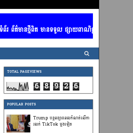
រ ព័ត៌មានថ្មីពិត មានទទួល ផ្សាយពាណិជ្ជកម្ម គ្រប់ប្រភទ 
TOTAL PAGEVIEWS
6
8
9
2
6
POPULAR POSTS
Trump បន្តពន្យារពេលកំណត់លើកា
រលក់ TikTok ម្តងទៀត