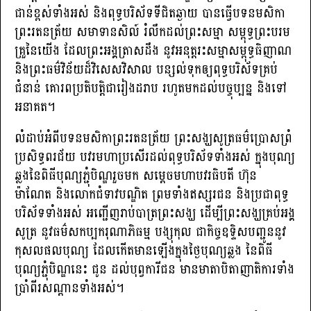
ជាន់ខ្ពស់ទាំងអស់ និងពុទ្ធបរិស័ទទីជិតឆ្ងាយ បានធ្វើ​បទ​នមសិកា
ព្រះរតនត្រ័យ សមាទានសិល៍ រំលឹកដល់ព្រះសម្មា សម្ពុទ្ធព្រះបរម
គ្រួនៃយើង ដែល​ព្រះ​អង្គត្រាសដឹង នូវអនុត្តរះសម្មាសម្ពុទ្ធធិញាណ
និងព្រះធម៌វិន័យដ៏វិសេសវិសាល បន្សល់ទុកឲ្យ​ពុទ្ធ​បរិ​ស័ទ​គ្រប់
ជំនាន់ គោរពប្រតិបត្តិជារៀងដរាប រហូត​មកដល់បច្ចុប្បន្ន និងទៅ
អនាគត។
លំដាប់អំពីបទនមសិកាព្រះរតនត្រ័យ ព្រះសង្ឃសូត្រធម៌ប្រោសព្រំ
ប្រសិទ្ធពរជ័យ បវរមហាប្រសើរ​ដល់ពុទ្ធបរិស័ទទាំងអស់ ក្នុងបុណ្យ
ឆ្លងនៃពិធីបុណ្យភ្ជុំបិណ្ឌរួចមក សម្តេចមហាបវរធិបតី ហ៊ុន
ម៉ាណែត និងលោកជំទាវបណ្ឌិត ព្រមទាំងឥស្សរជន និងប្រជាពុទ្ធ
បរិស័ទ​ទាំងអស់ អញ្ជើញរាប់បាត្រព្រះសង្ឃ ដើម្បីព្រះសង្ឃគ្រប់អង្គ
សូត្រ នូវធម៌សកប្បករុណាភិធម្ម បង្សុ​កុល ជាកិច្ចឧទ្ទិសបញ្ជូននូវ
កុសលផលបុណ្យ ដែលកើតមានឡើងក្នុងថ្ងៃបុណ្យឆ្លង នៃពិធី
បុណ្យ​ភ្ជុំបិណ្ឌនេះ ជូន ដល់បុព្វការីជន មានមាតាបិតាញាតិការទាំង
ប្រាំពីរសណ្តានទាំងអស់។