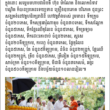
ក្នុងនោះ សម្ដេចមហាបវរធិបតី ហ៊ុន ម៉ាណែត និងលោកជំទាវ
បណ្ឌិត ក៏បានប្រគេនទេយ្យទាន គ្រឿងឧបភោគ បរិភោគ ជូនព្រះ
សង្ឃគង់នៅវត្តហរិរក្សរាជិនី ហៅវត្តវាំងចាស់ រួមមាន៖ ទឹកក្រូច
ចំនួន២០កេស, ទឹកសុទ្ធអារ៉ូណាតូច ចំនួន៣០កេស, ទឹកសណ្ដែក
ចំនួន៥កេស, ទឹកផ្លែឈើគូលែន ចំនួន៥កេស, ទឹកត្រឡាច
ចំនួន៥កេស, ទឹកដោះគោខាប់ ចំនួន២កេស, ស្ករស
ចំនួន២០គីឡូក្រាម, កាហ្វេ ចំនួន៣កេស, ផ្លែគូលែន
ចំនួន៥កេស, តែ ចំនួន៥គីឡូក្រាម, នំចិន ចំនួន២កន្ដ្រក់, ផ្លែឈើ
ចំនួន២កន្ដ្រក់, ត្រីខ ចំនួន៥កេស, ត្រីងៀត ចំនួន១៥គីឡូក្រាម,
សាច់ក្រក ចំនួន១០គីឡូក្រាម, មីជាតិ ចំនួន៣កេសធំ, អង្ករ
ចំនួន៥០០គីឡូក្រាម និងបច្ច័យចំនួន១០លានរៀល៕