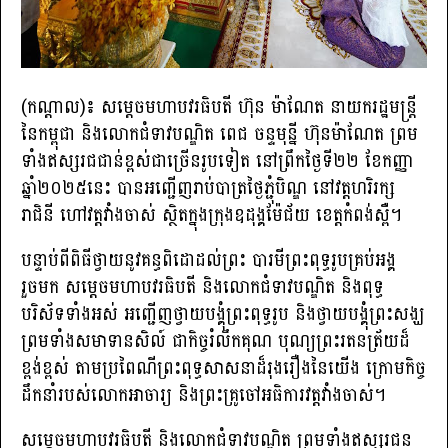
(កណ្ដាល)៖ សម្ដេចមហាបវរធិបតី ហ៊ុន ម៉ាណែត នាយករដ្ឋមន្ដ្រី
នៃកម្ពុជា និងលោកជំទាវបណ្ឌិត ពេជ ចន្ទមុន្នី ហ៊ុនម៉ាណែត ព្រម
ទាំងឥស្សរជជាន់ខ្ពស់ជាច្រើនរូបទៀត នៅព្រឹកថ្ងៃទី២២ ខែកញ្ញា
ឆ្នាំ២០២៥នេះ បានអញ្ជើញរាប់បាត្រថ្ងៃភ្ជុំបិណ្ឌ នៅវត្តហរិរក្ស
រាជិនី ហៅវត្តវាំងចាស់ ស្ថិតក្នុងក្រុងឧដុង្គម៉ែជ័យ ខេត្តកំពង់ស្ពឺ។
បន្ទាប់​ពីពិធីថ្វាយនូវគន្ធពិដោដល់ព្រះ បារមី​ព្រះពុទ្ធរូបគ្រប់អង្គ
រួចមក សម្តេចមហាបវរធិបតី និងលោកជំទាវបណ្ឌិត និងពុទ្ធ
បរិស័ទ​ទាំង​អស់ អញ្ជើញថ្វាយបង្គុំព្រះពុទ្ធរូប និងថ្វាយបង្គុំព្រះ​សង្ឃ
ព្រមទាំងសមាទានសិល៍ ជាកិច្ចរំលឹក​គុណ បុណ្យព្រះរតនត្រ័យដ៏
ខ្ពង់ខ្ពស់ តាមប្រពៃណីព្រះពុទ្ធសាសនាដ៏រុងរឿងនៃយើង ក្រោមកិច្ច​
ដឹក​នាំ​របស់លោកអាចារ្យ និងព្រះគ្រូចៅអធិការ​វត្ត​វាំង​ចាស់​។
សម្តេចមហាបវរធិបតី និងលោកជំទាវបណ្ឌិត ព្រមទាំងឥស្សរ​ជន​