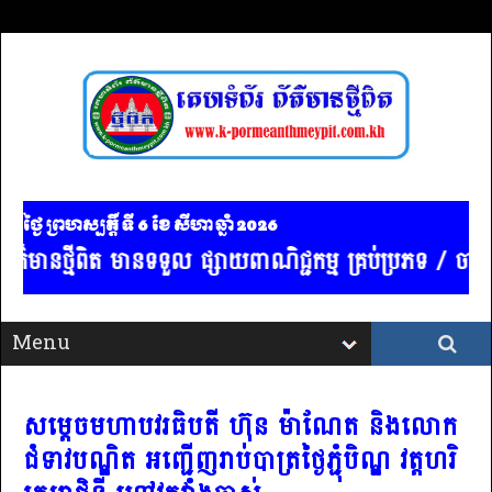
ថ្ងៃ ព្រហស្បត្ដិ៍ ទី 6​ ខែ សីហា ឆ្នាំ 2026
មានទទួល ផ្សាយពាណិជ្ជកម្ម គ្រប់ប្រភទ / ចាងហ្វាងការផ្សា
សម្ដេចមហាបវរធិបតី ហ៊ុន ម៉ាណែត និងលោក
ជំទាវបណ្ឌិត អញ្ជើញរាប់បាត្រថ្ងៃភ្ជុំបិណ្ឌ វត្តហរិ