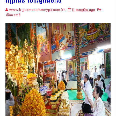
រក្សរាជិនី ហៅវត្តវាំងចាស់
www.k-pormeanthmeypit.com.kh
11 months ago
ព័ត៌មានជាតិ