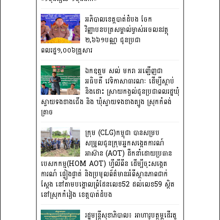
អភិបាលខេត្តបាត់ដំបង ចែក
វិញ្ញាបនបត្រសម្គាល់ម្ចាស់អចលនវត្ថុ
២,៦៦១បណ្ណ ជូនប្រជា
ពលរដ្ឋ១,០០៦គ្រួសារ
ឯកឧត្តម សល់ មករា អញ្ជើញជា
អធិបតី វេទិកាសាធារណៈ ដើម្បីស្តាប់
និងដោះ ស្រាយកង្វល់ជូនប្រជាពលរដ្ឋឃុំ
ស្វាយទងខាងជើង និង ឃុំស្វាយទងខាងត្បូង ស្រុកកំពង់
ត្រាច
ក្រុម (CLG)កម្ពុជា បានសម្រប
សម្រួលជូនក្រុមអ្នកសង្កេតការណ៍
អាស៊ាន (AOT) ដឹកនាំដោយប្រធាន
បេសកកម្ម(HOM AOT) ហ្វីលីពីន ដើម្បីចុះសង្កេត
ការណ៍ ផ្ទៀងផ្ទាត់ និងប្រមូលព័ត៌មានអំពីស្ថានភាពជាក់
ស្តែង នៅតាមបង្គោលព្រំដែនលេខ52 ដល់លេខ59 ស្ថិត
នៅស្រុកកំរៀង ខេត្តបាត់ដំបង
រដ្ឋមន្រ្តីសុខាភិបាល៖ អាហារូបត្ថម្ភដើរតួ