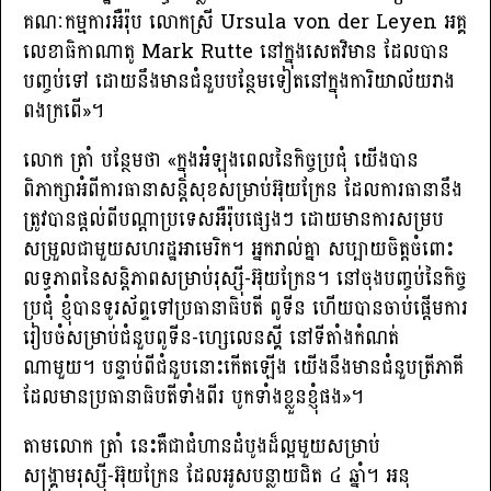
គណៈកម្មការអឺរ៉ុប លោកស្រី​ Ursula von der Leyen អគ្គ
លេខាធិកាណាតូ Mark Rutte នៅក្នុងសេតវិមាន ដែលបាន
បញ្ចប់ទៅ ដោយនឹងមានជំនួបបន្ថែមទៀតនៅក្នុងការិយាល័យរាង
ពងក្រពេី»។
លោក ត្រាំ បន្ថែមថា «ក្នុងអំឡុងពេលនៃកិច្ចប្រជុំ​ យើងបាន
ពិភាក្សាអំពីការធានាសន្តិសុខសម្រាប់អ៊ុយក្រែន ដែលការធានានឹង
ត្រូវបានផ្តល់ពីបណ្តាប្រទេសអឺរ៉ុបផ្សេងៗ ដោយមានការសម្រប
សម្រួលជាមួយសហរដ្ឋអាមេរិក។ អ្នករាល់គ្នា សប្បាយចិត្តចំពោះ
លទ្ធភាពនៃសន្តិភាពសម្រាប់រុស្ស៉ី-អ៊ុយក្រែន។ នៅចុងបញ្ចប់នៃកិច្ច
ប្រជុំ ខ្ញុំបានទូរស័ព្ទទៅប្រធានាធិបតី ពូទីន ហើយបានចាប់ផ្តើមការ
រៀបចំសម្រាប់ជំនួបពូទីន-ហ្សេលេនស្គី នៅទីតាំងកំណត់
ណាមួយ។ បន្ទាប់ពីជំនួបនោះកើតឡើង យើងនឹងមានជំនួបត្រីភាគី
ដែលមានប្រធានាធិបតីទាំងពីរ បូកទាំងខ្លួនខ្ញុំផង»។
តាមលោក ត្រាំ នេះគឺជាជំហានដំបូងដ៏ល្អមួយសម្រាប់
សង្រ្គាមរុស្ស៉ី-អ៊ុយក្រែន​ ដែលអូសបន្លាយជិត ៤ ឆ្នាំ។ អនុ