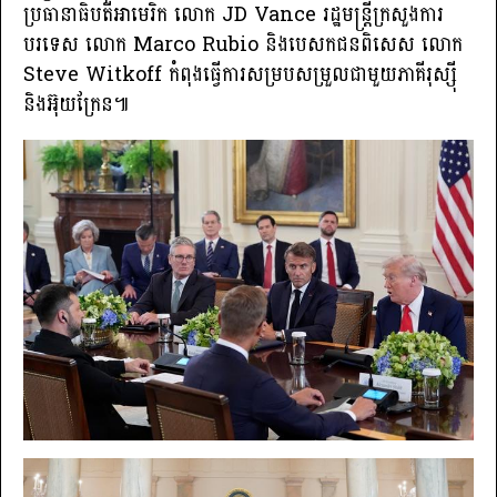
ប្រធានាធិបតីអាមេរិក លោក JD Vance រដ្ឋមន្រ្តីក្រសួងការ
បរទេស លោក Marco Rubio និងបេសកជនពិសេស លោក​
Steve Witkoff កំពុងធ្វេីការសម្របសម្រួលជាមួយភាគីរុស្ស៉ី
និងអ៊ុយក្រែន៕