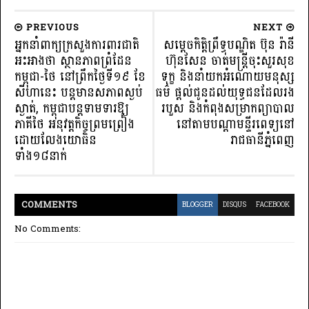
PREVIOUS
NEXT
អ្នកនាំពាក្យក្រសួងការពារជាតិ
សម្ដេចកិត្ដិព្រឹទ្ធបណ្ឌិត ប៊ុន រ៉ានី
អះអាងថា ស្ថានភាពព្រំដែន
ហ៊ុនសែន ចាត់មន្ត្រីចុះសួរសុខ
កម្ពុជា-ថៃ នៅព្រឹកថ្ងៃទី១៩ ខែ
ទុក្ខ និងនាំយកអំណោយមនុស្ស
សីហានេះ បន្តមានសភាពស្ងប់
ធម៌ ផ្តល់ជូនដល់យុទ្ធជនដែលរង
ស្ងាត់, កម្ពុជាបន្តទាមទារឱ្យ
របួស និងកំពុងសម្រាកព្យាបាល
ភាគីថៃ អនុវត្តកិច្ចព្រមព្រៀង
នៅតាមបណ្តាមន្ទីរពេទ្យនៅ
ដោយលែងយោធិន
រាជធានីភ្នំពេញ
ទាំង១៨នាក់
COMMENT
S
BLOGGER
DISQUS
FACEBOOK
No Comments: