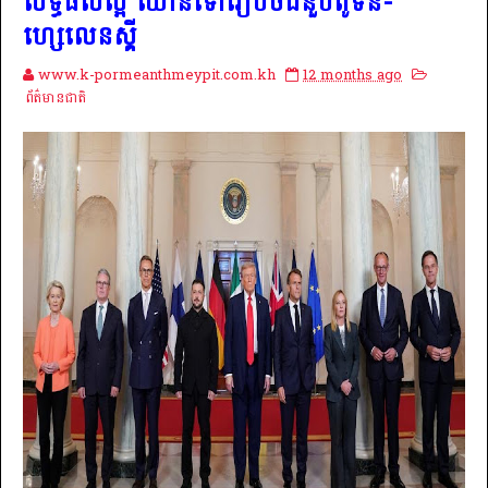
លទ្ធផលល្អ ឈានទៅរៀបចំជំនួបពូទីន-
ហ្សេលេនស្គី
www.k-pormeanthmeypit.com.kh
12 months ago
ព័ត៌មានជាតិ