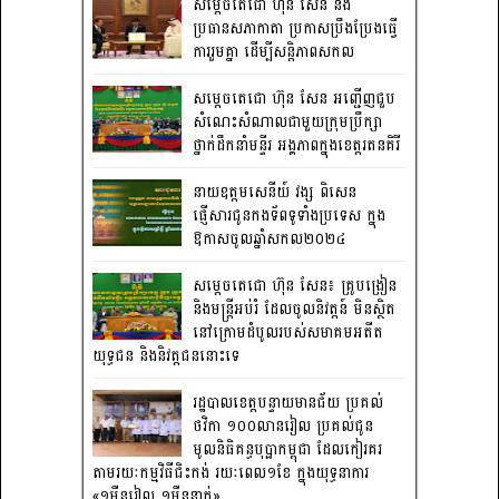
សម្តេចតេជោ ហ៊ុន សែន និង
ប្រធានសភាកាតា ប្រកាសប្រឹងប្រែងធ្វើ
ការ​រួមគ្នា ដើម្បីសន្តិភាពសកល
សម្តេចតេជោ ហ៊ុន សែន អញ្ជើញជួប
សំណេះសំណាលជាមួយក្រុមប្រឹក្សា
ថ្នាក់ដឹកនាំមន្ទីរ អង្គភាពក្នុងខេត្តរតនគិរី
នាយឧត្តមសេនីយ៍ វង្ស ពិសេន
ផ្ញើសារជូនកងទ័ពទូទាំងប្រទេស ក្នុង
ឱកាសចូលឆ្នាំសកល២០២៤
សម្តេចតេជោ ហ៊ុន សែន៖ គ្រូបង្រៀន
និងមន្ត្រីអប់រំ ដែលចូលនិវត្តន៍ មិនស្ថិត
នៅក្រោមដំបូលរបស់សមាគមអតីត
យុទ្ធជន និងនិវត្តជននោះទេ
រដ្ឋបាលខេត្តបន្ទាយមានជ័យ ប្រគល់
ថវិកា ១០០លានរៀល ប្រគល់ជូន
មូលនិធិគន្ធបុប្ផាកម្ពុជា ដែលកៀរគរ
តាមរយៈកម្មវិធីជិះកង់ រយៈពេល១ខែ ក្នុងយុទ្ធនាការ
«១ម៉ឺនរៀល ១ម៉ឺននាក់»