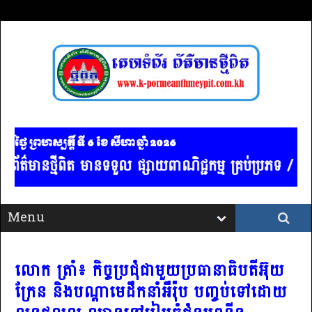
ថ្ងៃ ព្រហស្បត្ដិ៍ ទី 6​ ខែ សីហា ឆ្នាំ 2026
័ត៌មានថ្មីពិត មានទទួល ផ្សាយពាណិជ្ជកម្ម គ្រប់ប្រភទ / ច
លោក ត្រាំ៖ កិច្ចប្រជុំជាមួយប្រធានាធិបតីអ៊ុយ
ក្រែន និងបណ្តាមេដឹកនាំអឺរ៉ុប បញ្ចប់ទៅដោយ