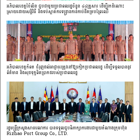
អភិបាលខេត្តប៉ៃលិន ជួបជាមួយប្រជាពលរដ្ឋចំនួន ៤៤គ្រួសារ ដើម្បីរកដំណោះ
ស្រាយដោយសន្តិវិធី និងទប់ស្កាត់ការទន្ទ្រានកាន់កាប់ដីគម្របព្រៃឈើ
អភិបាលខេត្តកំពត ជំរុញដល់អាជ្ញាធរត្រូវនៅឱ្យកៀកប្រជាពលរដ្ឋ ដើម្បីទទួលបាននូវ
ព័ត៌មាន និងសុខទុក្ខពិតប្រាកដរបស់ប្រជាពលរដ្ឋ
រដ្ឋមន្រ្តីក្រសួងសាធារណការ បានទទួលជួបពិភាក្សាការងារជាមួយតំណាងក្រុមហ៊ុន
Rizhao Port Group Co., LTD.