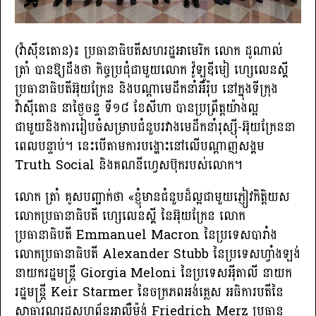
(វ៉ាស៉ីនតោន)៖ ប្រធានាធិបតីសហរដ្ឋអាមេរិក លោក ដូណាល់
ត្រាំ បានឱ្យដឹងថា កិច្ចប្រជុំជាមួយលោក វ៉ូឡូឌីមៀ ហ្សេលេនស្គី
ប្រធានាធិបតីអ៊ុយក្រែន និងបណ្តាមេដឹកនាំអឺរ៉ុប នៅក្នុងទីក្រុង
វ៉ាស៉ីតោន នាថ្ងៃចន្ទ ទី១៨ ខែសីហា បានប្រព្រឹត្តយ៉ាងល្អ​
ជាមួយនិងការរៀបចំសម្រាបជំនួបរវាងមេដឹកនាំរុស្ស៉ី-អ៊ុយក្រែននា
ពេលបន្ទាប់។ នេះបេីតាមការបង្ហោះនៅលេីបណ្តាញសង្គម
Truth Social និងគណនីហ្វេសប៊ុករបស់លោក។
លោក ត្រាំ គូសបញ្ជាក់ថា «ខ្ញុំមានជំនួបដ៏ល្អជាមួយភ្ញៀវកិត្តិយស
លោកប្រធានាធិបតី ហ្សេលេនស្គី នៃអ៊ុយក្រែន លោក
ប្រធានាធិបតី Emmanuel Macron នៃប្រទេសបារាំង
លោកប្រធានាធិបតី Alexander Stubb នៃប្រទេសហ្វាំងឡង់
នាយករដ្ឋមន្រ្តី Giorgia Meloni នៃប្រទេសអ៉ីតាលី នាយក
រដ្ឋមន្រ្តី Keir Starmer នៃចក្រភពអង់គ្លេស អធិការបតីនៃ
សាធារណរដ្ឋសហព័ន្ធអាល្លឺម៉ង់ Friedrich Merz ប្រធាន