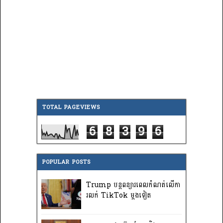
TOTAL PAGEVIEWS
6
8
3
9
6
POPULAR POSTS
Trump បន្តពន្យារពេលកំណត់លើកា
រលក់ TikTok ម្តងទៀត