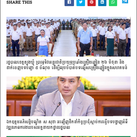
SHARE THIS
រដ្ឋបាលខេត្តត្បូងឃ្មុំ ប្រារព្ធទិវាអន្តរជាតិប្រយុទ្ធប្រឆាំងគ្រឿងញៀន ២៦ មិថុនា និង
ដាក់ចេញបទបញ្ជា ៥ ចំណុច ដើម្បីលុបបំបាត់បទល្មើសគ្រឿងញៀនក្នុងសហគមន៍
ឯកឧត្តមអភិសន្តិបណ្ឌិត ស សុខា អញ្ជើញដឹកនាំកិច្ចប្រជុំស្តាប់ការធ្វើបទបង្ហាញអំពី
វឌ្ឍនភាពការងាររបស់អគ្គនាយកដ្ឋានរដ្ឋបាល