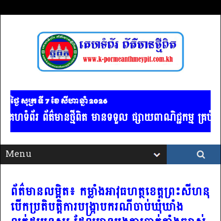
ថ្ងៃ សុក្រ ទី 7​ ខែ សីហា ឆ្នាំ 2026
័រ ព័ត៌មានថ្មីពិត មានទទួល ផ្សាយពាណិជ្ជកម្ម គ្រប់ប្រភទ
ព័ត៌មានលម្អិត៖ កម្លាំងអាវុធហត្ថខេត្តព្រះសីហនុ
បើកប្រតិបត្តិការបង្ក្រាបករណីចាប់ឃុំឃាំង