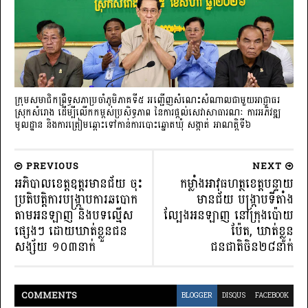
ក្រុមសមាជិកព្រឹទ្ធសភាប្រចាំភូមិភាគទី៥ អញ្ជើញសំណេះសំណាលជាមួយអាជ្ញាធរ
ស្រុកសំរោង ដើម្បីលើកកម្ពស់ប្រសិទ្ធភាព នៃការផ្តល់សេវាសាធារណៈ ការអភិវឌ្ឍ
មូលដ្ឋាន និងការត្រៀមឆ្ពោះទៅកាន់ការបោះឆ្នោតឃុំ សង្កាត់ អាណត្តិទី៦
PREVIOUS
NEXT
អភិបាលខេត្តឧត្ដរមានជ័យ ចុះ
កម្លាំងអាវុធហត្ថខេត្តបន្ទាយ
ប្រតិបត្តិការបង្ក្រាបការឆបោក
មានជ័យ បង្ក្រាបទីតាំង
តាមអនឡាញ និងបទល្មើស
ល្បែងអនឡាញ នៅក្រុងប៉ោយ
ផ្សេងៗ ដោយឃាត់ខ្លួនជន
ប៉ែត, ឃាត់ខ្លួន
សង្ស័យ ១០៣នាក់
ជនជាតិចិន២៨នាក់
COMMENT
S
BLOGGER
DISQUS
FACEBOOK