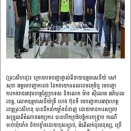
(ព្រះសីហនុ)៖ ក្រោមបទបញ្ជាផ្ទាល់ពីនាយឧត្តមសេនីយ៍ សៅ
សុខា អគ្គមេបញ្ជាការរង នៃកងយោធពលខេមរភូមិន្ទ មេបញ្ជា
ការកងរាជអាវុធហត្ថផ្ទៃប្រទេស និងលោក ម៉ាង ស៊ីណេត អភិបាល
ខេត្ត, លោកឧត្តមសេនីយ៍ត្រី ហេង ប៊ុនទី មេបញ្ជាការអាវុធហត្ថ
ខេត្តព្រះសីហនុ បានដឹកនាំកម្លាំងជំនាញ ដោយមានការសម្រប
សម្រួលពីតំណាងអយ្យការ បានបើកប្រតិបត្តិការបង្ក្រាប ករណី
ចាប់ឃុំឃាំង និងបង្ខាំងដោយខុសច្បាប់, អំពើលក់ដូរមនុស្ស, ប្រើ