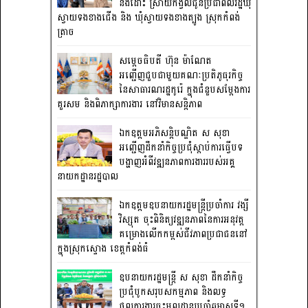
និងដោះ ស្រាយកង្វល់ជូនប្រជាពលរដ្ឋឃុំ
ស្វាយទងខាងជើង និង ឃុំស្វាយទងខាងត្បូង ស្រុកកំពង់
ត្រាច
សម្តេចធិបតី ហ៊ុន ម៉ាណែត
អញ្ជើញជួបជាមួយគណៈប្រតិភូធុរកិច្ច
នៃសាធារណរដ្ឋកូរ៉េ ក្នុងជំនួបសម្តែងការ
គួរសម និងពិភាក្សាការងារ នៅវិមានសន្តិភាព
ឯកឧត្តមអភិសន្តិបណ្ឌិត ស សុខា
អញ្ជើញដឹកនាំកិច្ចប្រជុំស្តាប់ការធ្វើបទ
បង្ហាញអំពីវឌ្ឍនភាពការងាររបស់អគ្គ
នាយកដ្ឋានរដ្ឋបាល
ឯកឧត្តមឧបនាយករដ្ឋមន្រ្តីប្រចាំការ វង្សី
វិស្សុត ចុះពិនិត្យវឌ្ឍនភាពនៃការអនុវត្ត
គម្រោងលើកកម្ពស់ជីវភាពប្រជាជននៅ
ក្នុងស្រុកស្ទោង ខេត្តកំពង់ធំ
ឧបនាយករដ្ឋមន្ត្រី ស សុខា ដឹកនាំកិច្ច
ប្រជុំបូកសរុបសកម្មភាព និងលទ្ធ
ផលការងារចុះមូលដ្ឋានប្រចាំឆមាសទី១