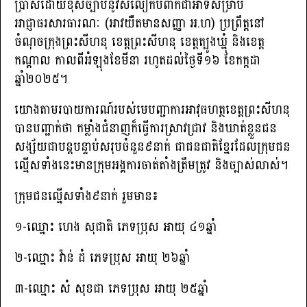
ប្រាស់ដោយខុសច្បាប់នូវសំលៀកបំពាក់ជាអាទិ៍សម្រាប់
អាជ្ញាធរសារធារណៈ (អាវយឺតមានសញ្ញា អ.ហ) ប្រព្រឹត្ដនៅ
ចំណុចក្រុងព្រះសីហនុ ខេត្ដព្រះសីហនុ ខេត្ដត្បូងឃ្មុំ និងខេត្ត
កណ្ដាល កាលពីអំឡុងខែមីនា រហូតដល់ថ្ងៃទី១៦ ខែកក្កដា
ឆ្នាំ២០២៥។
យោងតាមរបាយការណ៍របស់មេបញ្ជាការអាវុធហត្ថខេត្តព្រះសីហនុ
បានបញ្ជាក់ថា កម្លាំងជំនាញក៏ធ្វើការស្រាវជ្រាវ និងឃាត់ខ្លួនជន
សង្ស័យជាបន្ដបន្ទាប់សរុបចំនួន៩នាក់ ជាជនជាតិខ្មែរដែលក្រុមជន
ល្មើសទាំងនេះមានក្រុមអង្គការចាត់តាំងត្រឹមត្រូវ និងច្បាស់លាស់។
ក្រុមជនល្មើសទាំង៩នាក់ រួមមាន៖
១-ឈ្មោះ ហេង សុជាតិ ភេទប្រុស អាយុ ៤១ឆ្នាំ
២-ឈ្មោះ វ៉ាន់ ដំ ភេទប្រុស អាយុ ២៦ឆ្នាំ
៣-ឈ្មោះ សំ សុខជា ភេទប្រុស អាយុ ២៥ឆ្នាំ