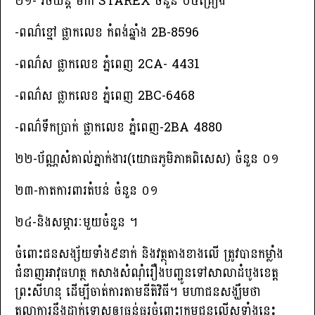
២១- រថយន្ដ ម៉ាក STAREX ចំនួន ០៤គ្រឿង
-ពណ៌ខ្មៅ ផ្លាកលេខ កំពង់ឆ្នាំង 2B-8596
-ពណ៌ស ផ្លាកលេខ ភ្នំពេញ 2CA- 4431
-ពណ៌ស ផ្លាកលេខ ភ្នំពេញ 2BC-6468
-ពណ៌ទឹកប្រាក់ ផ្លាកលេខ ភ្នំពេញ-2BA 4880
២២-ប័ណ្ណសំគាល់ភ្នាក់ងារ(យោធភូមិភាគពិសេស) ចំនួន ០១
២៣-កាតការពារតំបន់ ចំនួន ០១
២៤-និងសម្ភារៈមួយចំនួន ។
ចំពោះជនសង្ស័យទាំង៩នាក់ និងវត្ថុតាងខាងលើ ត្រូវបានកម្លាំង
ជំនាញអាវុធហត្ថ កសាងសំណុំរឿងបញ្ជូនទៅសាលាដំបូងខេត្ដ
ព្រះសីហនុ ដើម្បីចាត់ការតាមនីតិវិធី។ មហាជនសង្ឃឹមថា
តុលាការនឹងដាក់ទោសឲ្យធ្ងន់ធ្ងរចំពោះក្រុមជនល្មើសទាំងនេះ