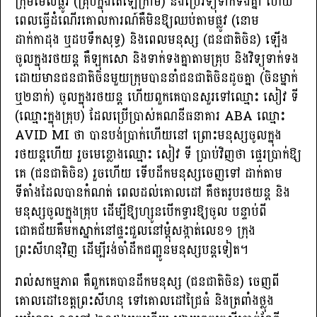
ក្រុមមើលផ្លូវ (គ្រុបក្នុងតេឡេក្រាម) និងប្រើវិទ្យុទាក់ទងគ្នា ហើយ
ពេលធ្វើដំណើរគោលការណ៍គឺមិនឱ្យឈប់តាមផ្លូវ (នោម
ដាក់កាដុង ឬដបទឹកសុទ្ធ) និងពេលមនុស្ស (ជនជាតិចិន) ឡើង
ចូលក្នុងរថយន្ដ គឺឡុកសោ និងទាក់ទងគ្នាតាមគ្រុប និងវិទ្យុទាក់ទង
ដោយមានជនជាតិចិនមួយក្រុមបាននាំជនជាតិចិនដូចគ្នា (ចិនម្នាក់
ឬ២នាក់) ចូលក្នុងរថយន្ដ ហើយពួកគេបានសួរទៅឈ្មោះ សៀវ ទី
(ឈ្មោះក្នុងគ្រុប) ដែលប្រើប្រាស់គណនីធនាគារ ABA ឈ្មោះ
AVID MI ថា បានបង់ប្រាក់ហើយនៅ ព្រោះមនុស្សចូលក្នុង
រថយន្ដហើយ រួចមេខ្លោងឈ្មោះ សៀវ ទី ប្រាប់វិញថា ផ្ទេរប្រាក់ឱ្យ
គេ (ជនជាតិចិន) រួចហើយ ទើបដឹកមនុស្សចេញទៅ ដាក់តាម
ទីតាំងដែលបានកំណត់ ពេលដល់គោលដៅ គឺថតរូបរថយន្ដ និង
មនុស្សចូលក្នុងគ្រុប ដើម្បីឱ្យហ្សូនបើកទ្វារឱ្យចូល បន្ទាប់ពី
ជោគជ័យគឺមកស្នាក់នៅផ្ទះជួលនៅម្ដុំសង្កាត់លេខ១ ក្រុង
ព្រះសីហនុវិញ ដើម្បីរង់ចាំដឹកជញ្ជូនមនុស្សបន្ដទៀត។
រាល់សកម្មភាព គឺពួកគេបានដឹកមនុស្ស (ជនជាតិចិន) ចេញពី
គោលដៅខេត្ដព្រះសីហនុ ទៅគោលដៅជ្រៃធំ និងត្រពាំងថ្លុង