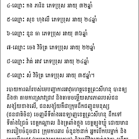
៤-ឈ្មោះ កង ភារិន ភេទប្រុស អាយុ ៣២ឆ្នាំ
៥-ឈ្មោះ សុខ ហុងលី ភេទប្រុស អាយុ ២៤ឆ្នាំ
៦-ឈ្មោះ នួន ធា ភេទប្រុស អាយុ ៣៦ឆ្នាំ
៧-ឈ្មោះ ចេង វិចិត្រ ភេទប្រុស អាយុ ២២ឆ្នាំ
៨-ឈ្មោះ វ៉ាត់ អាវ ភេទប្រុស អាយុ ២៤ឆ្នាំ
៩-ឈ្មោះ សំ វិចិត្រ ភេទប្រុស អាយុ ៣៥ឆ្នាំ។
របាយការណ៍របស់មេបញ្ជាការអាវុធហត្ថខេត្តព្រះសីហនុ បានឲ្យ
ដឹងថា តាមការស្រាវជ្រាវ និងតាមចម្លើយសារភាពរបស់ជន
សង្ស័យខាងលើ, ជនសង្ស័យគឺជាក្រុមដឹកជញ្ជូនមនុស្ស
(ជនជាតិចិន) ចេញពីទីតាំងអនឡាញខេត្ដព្រះសីហនុ ដឹកទៅ
ទីតាំងជ្រៃធំ ខេត្ដកណ្ដាល និងត្រពាំងថ្លុង ខេត្ដត្បូងឃ្មុំ ដោយមាន
ការរៀបចំដូចជា៖ ក្រុមការពារ ចំនួន២នាក់ អ្នកបើកបរម្នាក់ និង