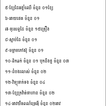
៥-ខ្សែដៃអង្កាំឈើ ចំនួន ០១ខ្សែ
៦-អាយផេត ចំនួន ០១
៧-ទូរសព្ទដៃ ចំនួន ១៥គ្រឿង
៨-ស្មាប់ដៃ ចំនួន ០១
៩-ចម្ពាមកៅស៊ូ ចំនួន ០១
១០-ពិកឆក់ ចំនួន ០១ បូកនឹងថ្ម ចំនួន ០៣
១១-ដំបងរលាស់ ចំនួន ០២
១២-វិទ្យុទាក់ទង ចំនួន ០៤
១៣-ខ្សែក្រវ៉ាត់ទាហាន ចំនួន ០២
១៤-អាវយឺតពណ៌ត្រេអ៉ី ចំនួន ០២អាវ