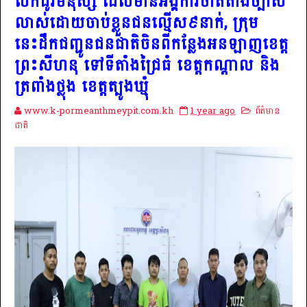
លក់ដូរមនុស្ស ដែលមានអង្គការចាត់តាំងច្បាស់
លាស់ដោយចាប់ខ្លួនជនល្មើស៩នាក់, ក្រុម
នេះដឹកជញ្ជូនជនជាតិចិនពីកន្លែងអនឡាញខេត្ត
ព្រះសីហនុ ទៅទីតាំងជ្រៃធំ ខេត្តកណ្តាល និង
ត្រពាំងថ្លុង ខេត្តត្បូងឃ្មុំ
www.k-pormeanthmeypit.com.kh
1 year ago
ព័ត៌មាន
ជាតិ