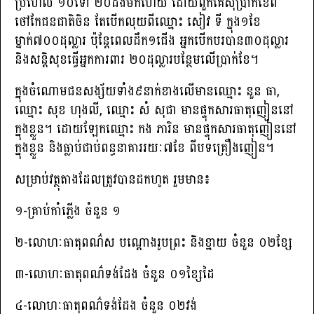
ប្រហែល ១០ទៅ ២០ដងមកហើយ ដោយពួកគេស៊ីប្រាក់ខែពី
ថៅកែជនជាតិចិន តែបើកលុយពីឈ្មោះ សៀវ ទី ក្នុង១ខែ
ម្នាក់៧០០ដុល្លារ ប៉ុន្ដែពេលដឹក១ជើង អ្នកបើកបរបាន៣០ដុល្លារ
និងសន្ដិសុខធ្វើអ្នកការពារ ២០ដុល្លារបន្ថែមលើប្រាក់ខែ។
ក្នុងចំណោមជនសង្ស័យទាំង៩នាក់ខាងលើមានឈ្មោះ នួន ធា,
ឈ្មោះ សុខ ហុងលី, ឈ្មោះ សំ សុជា មានផ្ទុកសារធាតុញៀននៅ
ក្នុងខ្លួន។ ដោយឡែកឈ្មោះ កង ភារិន មានផ្ទុកសារធាតុញៀននៅ
ក្នុងខ្លួន និងធ្លាប់ជាប់ពន្ធនាគាររយៈ៧ខែ ពីបទគ្រឿងញៀន។
សម្រាប់វត្ថុតាងដែលត្រូវបានដកហូត រួមមាន៖
១-គ្រាប់កាំភ្លើង ចំនួន ១
២-លោហៈធាតុពណ៌ស បណ្ដោងរូបព្រះ និងខ្មាយ ចំនួន ០២ខ្សែ
៣-លោហៈធាតុពណ៌ទង់ដែង ចំនួន ០១ខ្សៃដៃ
៤-លោហៈធាតុពណ៌ទង់ដែង ចំនួន ០២វង់