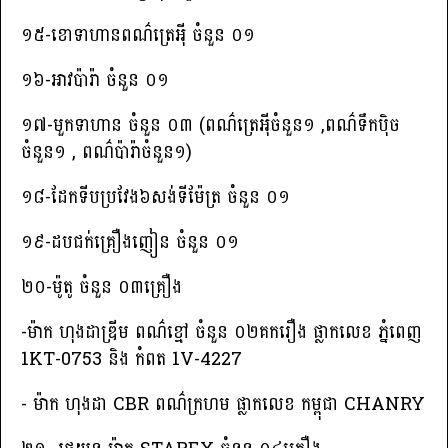
១៥-ខោទាហានពណ៌ត្រេអ៉ី ចំនួន ០១
១៦-អាវប៉ារ៉ា ចំនួន ០១
១៧-មួកទាហាន ចំនួន ០៣ (ពណ៌ត្រេអ៉ីចំនួន១ ,ពណ៌ទឹកប៉ិច
ចំនួន១ , ពណ៌ប៉ារ៉ាចំនួន១)
១៨-ដែកទីបប្រវែង៦សង់ទីម៉ែត្រ ចំនួន ០១
១៩-ដបជក់គ្រឿងញៀន ចំនួន ០១
២០-ម៉ូតូ ចំនួន ០៣គ្រឿង
-ម៉ាក ហុងដាឌ្រីម ពណ៌ខ្មៅ ចំនួន ០២គករឿង ផ្លាកលេខ ភ្នំពេញ
1KT-0753 និង កំពត 1V-4227
- ម៉ាក ហុងដា CBR ពណ៌ក្រហម ផ្លាកលេខ កម្ពុជា CHANRY