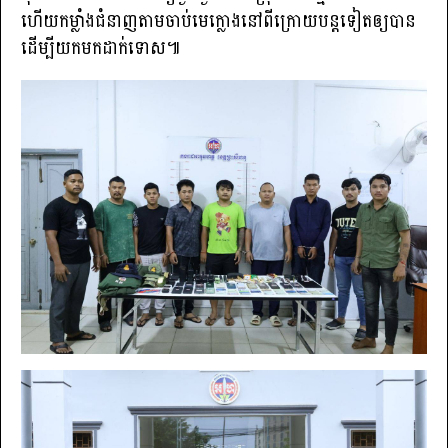
ហើយកម្លាំងជំនាញតាមចាប់មេក្លោងនៅពីក្រោយបន្តទៀតឲ្យបាន
ដើម្បីយកមកដាក់ទោស៕