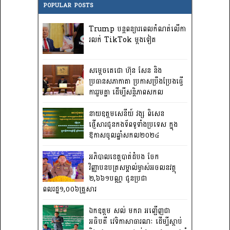
POPULAR POSTS
Trump បន្តពន្យារពេលកំណត់លើកា
រលក់ TikTok ម្តងទៀត
សម្តេចតេជោ ហ៊ុន សែន និង
ប្រធានសភាកាតា ប្រកាសប្រឹងប្រែងធ្វើ
ការ​រួមគ្នា ដើម្បីសន្តិភាពសកល
នាយឧត្តមសេនីយ៍ វង្ស ពិសេន
ផ្ញើសារជូនកងទ័ពទូទាំងប្រទេស ក្នុង
ឱកាសចូលឆ្នាំសកល២០២៤
អភិបាលខេត្តបាត់ដំបង ចែក
វិញ្ញាបនបត្រសម្គាល់ម្ចាស់អចលនវត្ថុ
២,៦៦១បណ្ណ ជូនប្រជា
ពលរដ្ឋ១,០០៦គ្រួសារ
ឯកឧត្តម សល់ មករា អញ្ជើញជា
អធិបតី វេទិកាសាធារណៈ ដើម្បីស្តាប់