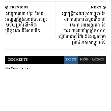
PREVIOUS
NEXT
សម្ដេចតេជោ ហ៊ុន សែន
រដ្ឋមន្ត្រីការបរទេសកម្ពុជា-ថៃ
អញ្ជើញថ្លែងសារពិសេសក្នុង
ឯកភាពប្រកាន់ស្មារតីនៃការ
សម័យប្រជុំលើកទី៣
គោរព អនុស្សារណៈនៃ
ព្រឹទ្ធសភា នីតិកាលទី៥
ការយោគយល់គ្នាឆ្នាំ២០០០
ស្តីពីការវាស់វែង និងខណ្ឌសីមា
ព្រំដែនគោកកម្ពុជា-ថៃ
COMMENT
S
BLOGGER
DISQUS
FACEBOOK
No Comments: