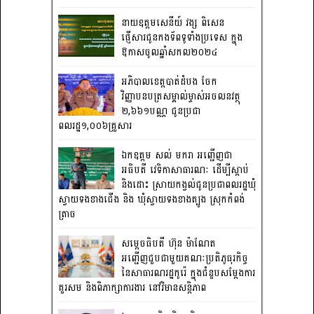
នាយឧត្តមសេនីយ៍ វង្ស ពិសេន
ផ្ញើសារជូនកងទ័ពទូទាំងប្រទេស ក្នុង
ឱកាសចូលឆ្នាំសកល២០២៤
អភិបាលខេត្តបាត់ដំបង ចែក
វិញ្ញាបនបត្រសម្គាល់ម្ចាស់អចលនវត្ថុ
២,៦៦១បណ្ណ ជូនប្រជា
ពលរដ្ឋ១,០០៦គ្រួសារ
ឯកឧត្តម សល់ មករា អញ្ជើញជា
អធិបតី វេទិកាសាធារណៈ ដើម្បីស្តាប់
និងដោះ ស្រាយកង្វល់ជូនប្រជាពលរដ្ឋឃុំ
ស្វាយទងខាងជើង និង ឃុំស្វាយទងខាងត្បូង ស្រុកកំពង់
ត្រាច
សម្តេចធិបតី ហ៊ុន ម៉ាណែត
អញ្ជើញជួបជាមួយគណៈប្រតិភូធុរកិច្ច
នៃសាធារណរដ្ឋកូរ៉េ ក្នុងជំនួបសម្តែងការ
គួរសម និងពិភាក្សាការងារ នៅវិមានសន្តិភាព