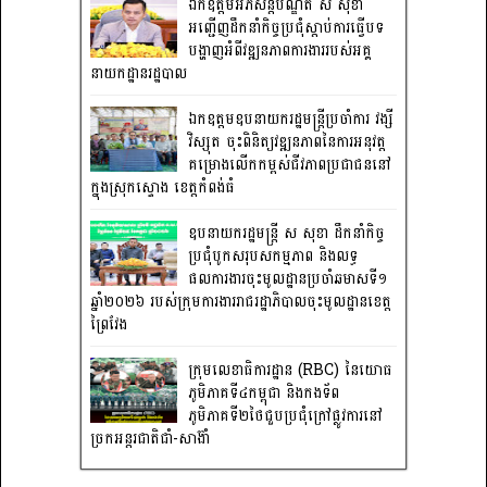
ឯកឧត្តមអភិសន្តិបណ្ឌិត ស សុខា
អញ្ជើញដឹកនាំកិច្ចប្រជុំស្តាប់ការធ្វើបទ
បង្ហាញអំពីវឌ្ឍនភាពការងាររបស់អគ្គ
នាយកដ្ឋានរដ្ឋបាល
ឯកឧត្តមឧបនាយករដ្ឋមន្រ្តីប្រចាំការ វង្សី
វិស្សុត ចុះពិនិត្យវឌ្ឍនភាពនៃការអនុវត្ត
គម្រោងលើកកម្ពស់ជីវភាពប្រជាជននៅ
ក្នុងស្រុកស្ទោង ខេត្តកំពង់ធំ
ឧបនាយករដ្ឋមន្ត្រី ស សុខា ដឹកនាំកិច្ច
ប្រជុំបូកសរុបសកម្មភាព និងលទ្ធ
ផលការងារចុះមូលដ្ឋានប្រចាំឆមាសទី១
ឆ្នាំ២០២៦ របស់ក្រុមការងាររាជរដ្ឋាភិបាលចុះមូលដ្ឋានខេត្ត
ព្រៃវែង
ក្រុមលេខាធិការដ្ឋាន (RBC) នៃយោធ
ភូមិភាគទី៤កម្ពុជា និងកងទ័ព
ភូមិភាគទី២ថៃជួបប្រជុំក្រៅផ្លូវការនៅ
ច្រកអន្តរជាតិជាំ-សាង៊ាំ