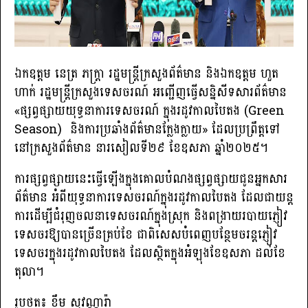
ឯកឧត្តម នេត្រ ភក្ត្រា រដ្ឋមន្ត្រីក្រសួងព័ត៌មាន និងឯកឧត្តម ហួត
ហាក់ រដ្ឋមន្ត្រីក្រសួងទេសចរណ៍ អញ្ជើញធ្វើសន្និសីទសារព័ត៌មាន
«ផ្សព្វផ្សាយយុទ្ធនាការទេសចរណ៍ ក្នុងរដូវកាលបៃតង (Green
Season) និងការប្រឆាំងព័ត៌មានក្លែងក្លាយ» ដែលប្រព្រឹត្តទៅ
នៅក្រសួងព័ត៌មាន នារសៀលទី២៩ ខែឧសភា ឆ្នាំ២០២៥។
ការផ្សព្វផ្សាយនេះធ្វើឡើងក្នុងគោលបំណងផ្សព្វផ្សាយជូនអ្នកសារ
ព័ត៌មាន អំពីយុទ្ធនាការទេសចរណ៍ក្នុងរដូវកាលបៃតង ដែលជាយន្ត
ការដើម្បីជំរុញចលនាទេសចរណ៍ក្នុងស្រុក និងពង្រាយរបាយភ្ញៀវ
ទេសចរឱ្យបានច្រើនគ្រប់ខែ ជាពិសេសបំពេញបន្ថែមចរន្តភ្ញៀវ
ទេសចរក្នុងរដូវកាលបៃតង ដែលស្ថិតក្នុងអំឡុងខែឧសភា ដល់ខែ
តុលា។
រូបថត៖ ខឹម សុវណ្ណារ៉ា