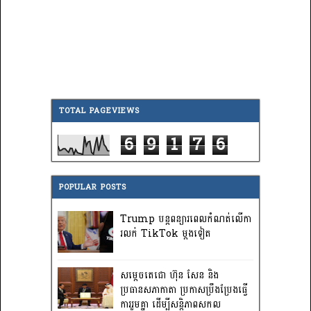
TOTAL PAGEVIEWS
6
9
1
7
6
POPULAR POSTS
Trump បន្តពន្យារពេលកំណត់លើកា
រលក់ TikTok ម្តងទៀត
សម្តេចតេជោ ហ៊ុន សែន និង
ប្រធានសភាកាតា ប្រកាសប្រឹងប្រែងធ្វើ
ការ​រួមគ្នា ដើម្បីសន្តិភាពសកល