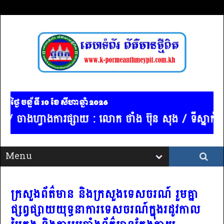
ថ្ងៃ ចន្ទ័ ទី 10​ ខែ សីហា ឆ្នាំ 2026
/ ចាងហ្វាងការផ្សាយ : លោក ថាំង ប៊ុន សុង / ទីស្នាក់ការកណ
ក្រសួងព័ត៌មាន និងក្រសួងទេសចរណ៍ រួមគ្នា
ផ្សព្វផ្សាយយុទ្ធនាការទេសចរណ៍ក្នុងរដូវកាល