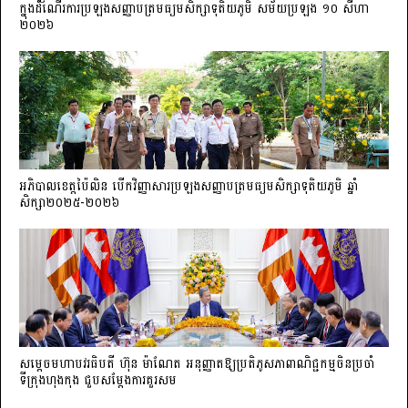
ក្នុងដំណើរការប្រឡងសញ្ញាបត្រមធ្យមសិក្សាទុតិយភូមិ សម័យប្រឡង ១០ សីហា
២០២៦
អភិបាលខេត្តប៉ៃលិន បើកវិញ្ញាសារប្រឡងសញ្ញាបត្រមធ្យមសិក្សាទុតិយភូមិ ឆ្នាំ
សិក្សា២០២៥-២០២៦
សម្តេចមហាបវរធិបតី ហ៊ុន ម៉ាណែត អនុញ្ញាតឱ្យប្រតិភូសភាពាណិជ្ជកម្មចិន​ប្រចាំ
ទីក្រុងហុងកុង ជួបសម្តែងការគួរសម