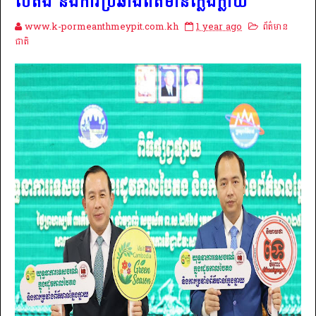
បៃតង និងការប្រឆាំងព័ត៌មានក្លែងក្លាយ
www.k-pormeanthmeypit.com.kh
1 year ago
ព័ត៌មាន
ជាតិ