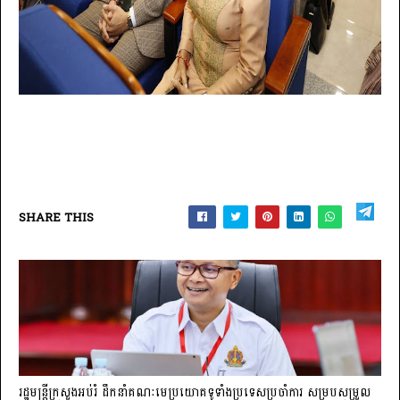
SHARE THIS
រដ្ឋមន្ត្រីក្រសួងអប់រំ ដឹកនាំគណៈមេប្រយោគទូទាំងប្រទេសប្រចាំការ សម្របសម្រួល