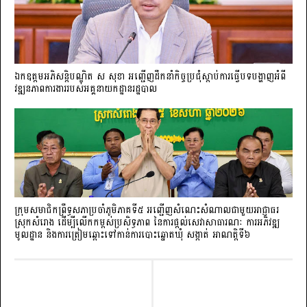
ឯកឧត្តមអភិសន្តិបណ្ឌិត ស សុខា អញ្ជើញដឹកនាំកិច្ចប្រជុំស្តាប់ការធ្វើបទបង្ហាញអំពី
វឌ្ឍនភាពការងាររបស់អគ្គនាយកដ្ឋានរដ្ឋបាល
ក្រុមសមាជិកព្រឹទ្ធសភាប្រចាំភូមិភាគទី៥ អញ្ជើញសំណេះសំណាលជាមួយអាជ្ញាធរ
ស្រុកសំរោង ដើម្បីលើកកម្ពស់ប្រសិទ្ធភាព នៃការផ្តល់សេវាសាធារណៈ ការអភិវឌ្ឍ
មូលដ្ឋាន និងការត្រៀមឆ្ពោះទៅកាន់ការបោះឆ្នោតឃុំ សង្កាត់ អាណត្តិទី៦