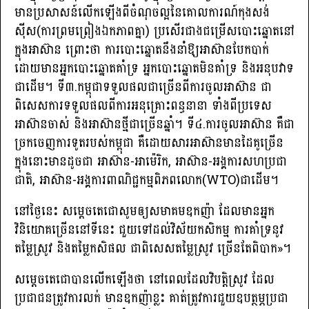
មានប្រសាសន៍លើកឡើងពីចំណុចល្អនៃគោលការណ៍កុងសង់
ស៊ីស(ការព្រមព្រៀងឯកភាពគ្នា) ប្រសើរជាងជម្រើសបោះឆ្នោតនៅ
ក្នុងអាស៊ាន ព្រោះថា ការបោះឆ្នោតនឹងនាំឱ្យអាស៊ានបែកបាក់
ដោយមានអ្នកបោះឆ្នោតគាំទ្រ អ្នកបោះឆ្នោតមិនគាំទ្រ និងអនុបវាទ
ជាដើម។ ទី៣.កម្ពុជាទទួលផលជាច្រើនពីការចូលអាស៊ាន ជា
ពិសេសការទទួលផលពីការអនុគ្រោះពន្ធនានា ទាំងពីប្រទេស
អាស៊ានចាស់ និងអាស៊ានថ្មីជាច្រើនឆ្នាំ។ ទី៤.ការចូលអាស៊ាន គឺជា
ច្រកចេញការទូតរបស់កម្ពុជា គឺដោយសារអាស៊ានមានដៃគូច្រើន
ក្នុងនោះមានដូចជា អាស៊ាន-អាម៉េរិក, អាស៊ាន-អង្គការសហប្រជា
ជាតិ, អាស៊ាន-អង្គការពាណិជ្ជកម្មពិភពលោក(WTO)ជាដើម។
នៅថ្ងៃនេះ សម្ដេចតេជោសូមឲ្យសមាគមឧកញ៉ា ដែលមានអ្នក
វិនិយោគច្រើននៅទីនេះ ជួយទៅដល់វិស័យកសិកម្ម ការគាំទ្រនូវ
តម្លៃស្រូវ និងតម្លៃកសិផល ជាពិសេសតម្លៃស្រូវ ច្រើនតែពិបាក»។
សម្តេចតេជោបានលើកឡើងថា នៅពេលដែលវិបត្ដិស្រូវ ដែល
ប្រជាជនត្រូវការលក់ មានឧកញ៉ាខ្លះ គាត់ត្រូវការជួយឧបត្ថម្ភប្រជា