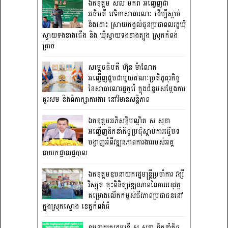
ឯកឧត្តម សល់ មករា អញ្ជើញជា
អធិបតី វេទិកាសាធារណៈ ដើម្បីស្តាប់
និងដោះ ស្រាយកង្វល់ជូនប្រជាពលរដ្ឋឃុំ
ស្វាយទងខាងជើង និង ឃុំស្វាយទងខាងត្បូង ស្រុកកំពង់
ត្រាច
សម្តេចធិបតី ហ៊ុន ម៉ាណែត
អញ្ជើញជួបជាមួយគណៈប្រតិភូធុរកិច្ច
នៃសាធារណរដ្ឋកូរ៉េ ក្នុងជំនួបសម្តែងការ
គួរសម និងពិភាក្សាការងារ នៅវិមានសន្តិភាព
ឯកឧត្តមអភិសន្តិបណ្ឌិត ស សុខា
អញ្ជើញដឹកនាំកិច្ចប្រជុំស្តាប់ការធ្វើបទ
បង្ហាញអំពីវឌ្ឍនភាពការងាររបស់អគ្គ
នាយកដ្ឋានរដ្ឋបាល
ឯកឧត្តមឧបនាយករដ្ឋមន្រ្តីប្រចាំការ វង្សី
វិស្សុត ចុះពិនិត្យវឌ្ឍនភាពនៃការអនុវត្ត
គម្រោងលើកកម្ពស់ជីវភាពប្រជាជននៅ
ក្នុងស្រុកស្ទោង ខេត្តកំពង់ធំ
ឧបនាយករដ្ឋមន្ត្រី ស សុខា ដឹកនាំកិច្ច