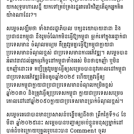
យកសុទ្ធមហាសេដ្ឋី យកទៅគ្រប់គ្រងរដ្ឋអាមេរិកវិញតើពួកអ្នកគិត
យ៉ាងណាដែរ?។
សម្ដេចសង្ឃឹមថា ទាំងរាជរដ្ឋាភិបាល បក្សនយោបាយនានា និង
ប្រជាជនកម្ពុជា នឹងរួមចំណែកមិនធ្វើឱ្យកម្ពុជា ធ្លាក់ទៅក្នុងអន្ទាក់ជា
ប្រទេសមាន ចំណូលមធ្យម គឺត្រូវរួមគ្នាធ្វើឱ្យកម្ពុជាក្លាយជា
ប្រទេសមានចំណូលខ្ពស់ ជាប្រទេសមានការអភិវឌ្ឍ។ សម្តេចបាន
អំពាវនាវដល់អ្នកធុរកិច្ចនៅកម្ពុជាទាំងអស់ មិនថាឧកញ៉ា ឬមិន
ឧកញ៉ានោះទេ គប្បីត្រូវរួមគ្នាធ្វើឲ្យសម្រេចបាននូវគោលដៅកម្ពុជា
ជាប្រទេសអភិវឌ្ឍន៍តិចតួចឆ្នាំ២០២៩ ហើយត្រូវធ្វើឲ្យ
ប្រទេសកម្ពុជាក្លាយជាប្រជាប្រទេសមានចំណូលកម្រិតខ្ពស់
ឆ្នាំ២០៣០ និងត្រូវធ្វើឲ្យប្រទេសកម្ពុជា ក្លាយជាប្រទេសសម្រេច
គោលដៅនៅឆ្នាំ២០៥០ក្លាយជាប្រទេសមានប្រាក់ចំណូលខ្ពស់។
សម្តេចតេជោបានមានប្រសាសន៍បង្ហើបឲ្យដឹងថា ព្រឹកថ្ងៃទី១៤ ខែ
មីនា ឆ្នាំ២០២៥នេះ សម្តេចបានបញ្ជាឲ្យចាប់ខ្លួនមនុស្សម្នាក់នៅ
បាត់ដំបងក្រោយបុគ្គលរូបនេះបាន Comment ចូល