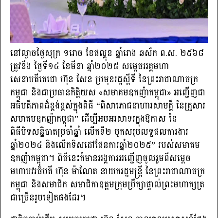
នៅល្ងាចថ្ងៃសុក្រ ១រោច ខែផល្គុន ឆ្នាំរោង ឆស័ក ព.ស. ២៥៦៨
ត្រូវនឹង ថ្ងៃទី១៤ ខែមីនា ឆ្នាំ២០២៥ សម្តេចអគ្គមហា
សេនាបតីតេជោ ហ៊ុន សែន ប្រមុខរដ្ឋស្ដីទី នៃព្រះរាជាណាចក្រ
កម្ពុជា និងជាប្រធានកិត្តិយស «សមា​គម​ឧកញ៉ាកម្ពុជា» អញ្ជើញជា
អធិបតីភាពដ៏ខ្ពង់ខ្ពស់ក្នុងពិធី “ពិសាភោជនាហារសាមគ្គី នៃគ្រួសារ
សមាគមឧកញ៉ាកម្ពុជា” ដើម្បីអបអរសាទរក្នុងឱកាស នៃ
ពិធីបិទសន្និបាតប្រចាំឆ្នាំ លើកទី២ បូកសរុបលទ្ផផលការងារ
ឆ្នាំ២០២៤ និងលើកទិសដៅផែនការឆ្នាំ២០២៥” របស់សមាគម
ឧកញ៉ាកម្ពុជា។ ពិធីនេះក៏មានអង្គការអញ្ជើញចូលរួមពីសម្ដេច
មហាបវរធិបតី ហ៊ុន ម៉ាណែត នាយករដ្ឋមន្ត្រី នៃព្រះរាជាណាចក្រ
កម្ពុជា និងសមាជិក សមាជិកាឧត្តមក្រុមប្រឹក្សាផ្ទាល់ព្រះមហាក្សត្រ
ជាច្រើនរូបទៀតផងដែរ។