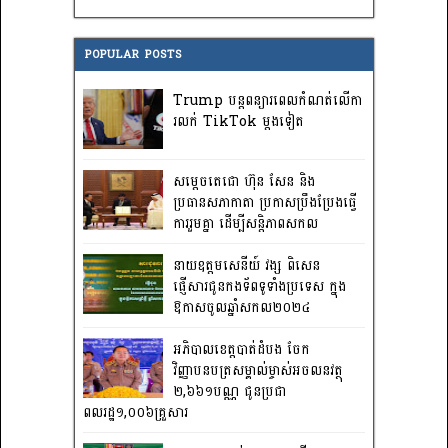
POPULAR POSTS
Trump បន្តពន្យារពេលកំណត់លើកា
រលក់ TikTok ម្តងទៀត
សម្តេចតេជោ ហ៊ុន សែន និង
ប្រធានសភាកាតា ប្រកាសប្រឹងប្រែងធ្វើ
ការ​រួមគ្នា ដើម្បីសន្តិភាពសកល
នាយឧត្តមសេនីយ៍ វង្ស ពិសេន
ផ្ញើសារជូនកងទ័ពទូទាំងប្រទេស ក្នុង
ឱកាសចូលឆ្នាំសកល២០២៤
អភិបាលខេត្តបាត់ដំបង ចែក
វិញ្ញាបនបត្រសម្គាល់ម្ចាស់អចលនវត្ថុ
២,៦៦១បណ្ណ ជូនប្រជា
ពលរដ្ឋ១,០០៦គ្រួសារ