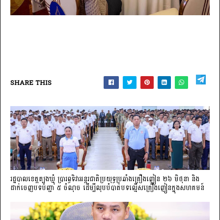
SHARE THIS
រដ្ឋបាលខេត្តត្បូងឃ្មុំ ប្រារព្ធទិវាអន្តរជាតិប្រយុទ្ធប្រឆាំងគ្រឿងញៀន ២៦ មិថុនា និង
ដាក់ចេញបទបញ្ជា ៥ ចំណុច ដើម្បីលុបបំបាត់បទល្មើសគ្រឿងញៀនក្នុងសហគមន៍