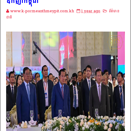
ឧកញ៉ាកម្ពុជា
www.k-pormeanthmeypit.com.kh
1 year ago
ព័ត៌មាន
ជាតិ