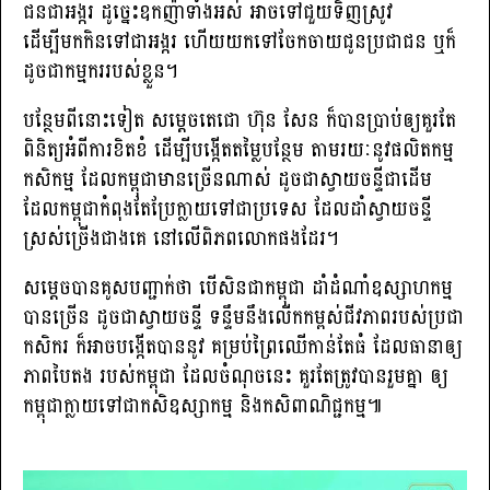
ជនជាអង្ករ ដូច្នេះឧកញ៉ាទាំងអស់ អាចទៅជួយទិញស្រូវ
ដើម្បីមកកិនទៅជាអង្ករ ហើយយកទៅចែកចាយជូនប្រជាជន ឬក៏
ដូចជាកម្មកររបស់ខ្លួន។
បន្ថែមពីនោះទៀត សម្តេចតេជោ ហ៊ុន សែន ក៏បានប្រាប់ឲ្យគួរតែ
ពិនិត្យអំពីការខិតខំ ដើម្បីបង្កើតតម្លៃបន្ថែម តាមរយៈនូវផលិតកម្ម
កសិកម្ម ដែលកម្ពុជាមានច្រើនណាស់ ដូចជាស្វាយចន្ទីជាដើម
ដែលកម្ពុជាកំពុងតែប្រែក្លាយទៅជាប្រទេស ដែលដាំស្វាយចន្ទី
ស្រស់ច្រើងជាងគេ នៅលើពិភពលោកផងដែរ។
សម្តេចបានគូសបញ្ជាក់ថា បើសិនជាកម្ពុជា ដាំដំណាំឧស្សាហកម្ម
បានច្រើន ដូចជាស្វាយចន្ទី ទន្ទឹមនឹងលើកកម្ពស់ជីវភាពរបស់ប្រជា
កសិករ ក៏អាចបង្កើតបាននូវ គម្រប់ព្រៃឈើកាន់តែធំ ដែលធានាឲ្យ
ភាពបៃតង របស់កម្ពុជា ដែលចំណុចនេះ គួរតែត្រូវបានរួមគ្នា ឲ្យ
កម្ពុជាក្លាយទៅជាកសិឧស្សាកម្ម និងកសិពាណិជ្ជកម្ម៕