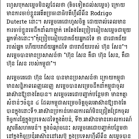
ហ្វេសបុកសម្តេចមិនល្អដែលថា (តិចទៀតដល់សម្តេច) ក្រោយ
មានការចាប់ខ្លួនអតីតប្រធានាធិបតីហ្វីលីពីន Rodrigo
Duterte នោះ។ សម្តេចតេជោហួសចិត្ត ដោយរាល់ពេលមាន
ការចាប់ខ្លួនមេដឹកនាំណាម្នាក់ គេតែងតែប្រៀបធៀបសម្តេចជាមួយ
អ្នកទាំងនោះ។"កុំប្រៀបធៀបជោគជ័យអ្នកដទៃ ថា ជាជោគជ័យ
របស់អ្នក ហើយបរាជ័យអ្នកដទៃ ជាបរាជ័យរបស់ ហ៊ុន សែន"។
សម្តេចបានមានប្រសាសន៍ថា "ហ៊ុន សែន គឺជា ហ៊ុន សែន, គឺជា
ហ៊ុន សែន របស់កម្ពុជា"។
សម្ដេចតេជោ ហ៊ុន សែន បានមានប្រសាសន៍ថា ក្រោយកម្ពុជា
មានសន្តិភាពពេញលេញ សម្ដេចបានសម្រេចដឹកនាំកម្ពុជាចូល
អាស៊ានឱ្យខាងតែបាន។ សម្ដេចតេជោបញ្ជាក់បន្ថែមថា មានកត្តា
សំខាន់ៗចំនួន ៤ ដែលកម្ពុជាសម្រេចចិត្តចូលអាស៊ានឱ្យខាងតែ
បានក្នុងនោះទី១.អាស៊ានប្រកាន់គោលការណ៍មិនជ្រៀតជ្រែកចូល
កិច្ចការផ្ទៃក្នុងប្រទេសដទៃក្នុងតំបន់, ទី២.អាស៊ានមានគោលការណ៍
ស្មារតីសហគមន៍។ ក្នុងចំណុចនេះ សម្ដេចតេជោបញ្ជាក់បន្ថែមថា
នៅក្នុងកិច្ចប្រជុំអាស៊ាននៅសេប៊ូ ក្នុងប្រទេសហ្វីលីពីន សម្ដេចបាន