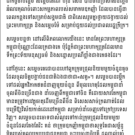
ជាកិច្ចចាប់ផ្ដើម សម្តេចតេជោ ហ៊ុន សែន បានមានប្រសាសន៍ថ្លែង
អំណរគុណចំពោះសកម្មភាពរបស់សមាគមឧកញ៉ា ដែលបានធ្វើនា
ពេលកន្លងទៅសម្រាប់សង្គមជាតិ ជាពិសេសរួមគ្នាថ្វាយដង្វាយដល់
ព្រះមហាក្សត្រ និងសម្តេចម៉ែ សម្រាប់ជួយដល់ប្រជាពលរដ្ឋក្រីក្រ។
សម្ដេចបន្តថា នៅលើពិភពលោកយើងនេះ មានតែព្រះមហាក្សត្រ
កម្ពុជាប៉ុណ្ណោះដែលក្រជាងគេ ប៉ុន្តែក៏ជាព្រះមហាក្សត្រដែលមាន
ទឹកព្រះទ័យមនុស្សធម៌ និងសន្ដោសប្រណីខ្លាំងជាងគេផងដែរ។
នៅថ្ងៃនេះ សម្តេចតេជោបានហៅពួកក្រុមជ្រុលនិយមមួយចំនួនតូច
ដែលចូលចិត្តបង្អាប់ជនជាតិឯងជាថាជា«សត្វ»។ សម្ដេចបានរម្លឹក
ទៅដល់អ្នកវិភាគឥតជំនាញមួយចំនួន ពីមូលហេតុដែលកម្ពុជានាំ
ចូលពីចិនច្រើនជាង នាំចេញពីកម្ពុជាទៅចិន គឺដោយសារតែកម្ពុជា
មានតម្រូវការវត្ថុធាតុដើមច្រើនពីចិន ពិសេសសាច់ក្រណាត់ដែល
បម្រើឱ្យវិស័យកាត់ដេរនៅកម្ពុជា សម្រាប់នាំចេញទៅក្រៅប្រទេស
វិញ។ សម្តេចបានចោទជាសំណួរទៅកាន់ក្រុមជ្រុលនិយមមួយ
ចំនួនដែលតែងតែរិះ គន់ ថាក្រុមឧកញ៉ាកម្ពុជាថាសុទ្ធតែជាសម្ព័ន្ធ
មិត្តរបស់គណបក្សប្រជាជនកម្ពុជា ចុះប្រធានាធិបតី ដូណាល់ត្រាំ