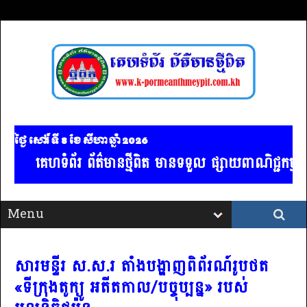
ថ្ងៃ សៅរ៍ ទី 8​ ខែ សីហា ឆ្នាំ 2026
គេហទំព័រ ព័ត៌មានថ្មីពិត មានទទួល ផ្សាយពាណិជ្ជកម្ម គ្
សារមន្ទីរ ស.ស.រ តាំងបង្ហាញពិព័រណ៍រូបថត
«ទីក្រុងតូក្យូ អតីតកាល/បច្ចុប្បន្ន» របស់