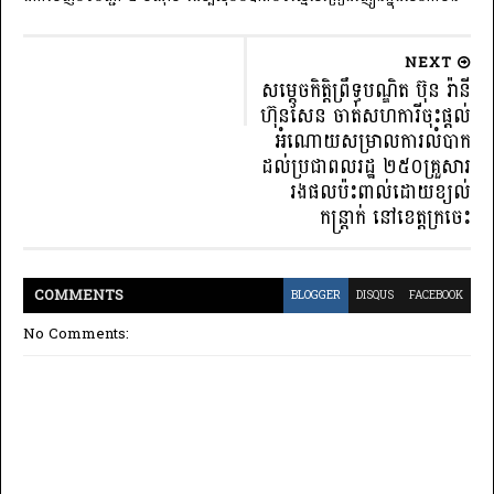
NEXT
សម្ដេចកិត្ដិព្រឹទ្ធបណ្ឌិត ប៊ុន រ៉ានី
ហ៊ុនសែន ចាត់សហការីចុះផ្ដល់
អំណោយសម្រាលការលំបាក
ដល់ប្រជាពលរដ្ឋ ២៥០គ្រួសារ
រងផលប៉ះពាល់ដោយខ្យល់
កន្ដ្រាក់ នៅខេត្ដក្រចេះ
COMMENT
S
BLOGGER
DISQUS
FACEBOOK
No Comments: