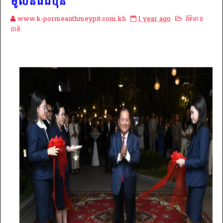
មូលនិធិជប៉ុន
www.k-pormeanthmeypit.com.kh
1 year ago
ព័ត៌មាន
ជាតិ