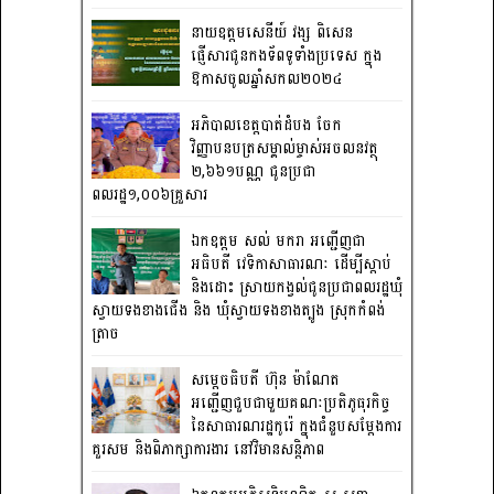
នាយឧត្តមសេនីយ៍ វង្ស ពិសេន
ផ្ញើសារជូនកងទ័ពទូទាំងប្រទេស ក្នុង
ឱកាសចូលឆ្នាំសកល២០២៤
អភិបាលខេត្តបាត់ដំបង ចែក
វិញ្ញាបនបត្រសម្គាល់ម្ចាស់អចលនវត្ថុ
២,៦៦១បណ្ណ ជូនប្រជា
ពលរដ្ឋ១,០០៦គ្រួសារ
ឯកឧត្តម សល់ មករា អញ្ជើញជា
អធិបតី វេទិកាសាធារណៈ ដើម្បីស្តាប់
និងដោះ ស្រាយកង្វល់ជូនប្រជាពលរដ្ឋឃុំ
ស្វាយទងខាងជើង និង ឃុំស្វាយទងខាងត្បូង ស្រុកកំពង់
ត្រាច
សម្តេចធិបតី ហ៊ុន ម៉ាណែត
អញ្ជើញជួបជាមួយគណៈប្រតិភូធុរកិច្ច
នៃសាធារណរដ្ឋកូរ៉េ ក្នុងជំនួបសម្តែងការ
គួរសម និងពិភាក្សាការងារ នៅវិមានសន្តិភាព