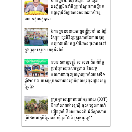
ឯកឧត្តមអភិសន្តិបណ្ឌិត ស សុខា
អញ្ជើញដឹកនាំកិច្ចប្រជុំស្តាប់ការធ្វើបទ
បង្ហាញអំពីវឌ្ឍនភាពការងាររបស់អគ្គ
នាយកដ្ឋានរដ្ឋបាល
ឯកឧត្តមឧបនាយករដ្ឋមន្រ្តីប្រចាំការ វង្សី
វិស្សុត ចុះពិនិត្យវឌ្ឍនភាពនៃការអនុវត្ត
គម្រោងលើកកម្ពស់ជីវភាពប្រជាជននៅ
ក្នុងស្រុកស្ទោង ខេត្តកំពង់ធំ
ឧបនាយករដ្ឋមន្ត្រី ស សុខា ដឹកនាំកិច្ច
ប្រជុំបូកសរុបសកម្មភាព និងលទ្ធ
ផលការងារចុះមូលដ្ឋានប្រចាំឆមាសទី១
ឆ្នាំ២០២៦ របស់ក្រុមការងាររាជរដ្ឋាភិបាលចុះមូលដ្ឋានខេត្ត
ព្រៃវែង
ក្រុមអ្នកសង្កេតការណ៍អន្តរកាល (IOT)
ដឹកនាំដោយម៉ាឡេស៊ី ចុះសង្កេតការណ៍
ផ្ទៀងផ្ទាត់ និងរាយការណ៍ អំពីស្ថានភាព
ព្រំដែននៅភូមិព្រៃចាន់ ឃុំអូរបីជាន់ ស្រុកអូរជ្រៅ