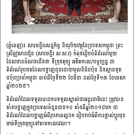
(ភ្នំពេញ)៖ សារមន្ទីរសេដ្ឋកិច្ច និងរូបិយវត្ថុនៃប្រទេសកម្ពុជា ព្រះ
ស្រីឦសានវរ្ម័ន (សារមន្ទីរ ស.ស.រ) កំពុងរៀបចំពិព័រណ៍មួយ
ដែលមានចំណងជើងថា ទីក្រុងតូក្យូ អតីតកាល/បច្ចុប្បន្ន ជា
ពិព័រណ៍រូបថតដែលបង្ហាញជូនដោយមូលនិធិជប៉ុន និងស្ថានទូត
ជប៉ុនប្រចាំកម្ពុជា ចាប់ពីថ្ងៃទី២២ ខែមីនា ដល់ថ្ងៃទី១៣ ខែមេសា
ឆ្នាំ២០២៥។
ពិព័រណ៌ដែលទទួលបានការទទួលស្គាល់ជាអន្តរជាតិនេះ ត្រូវបាន
តាំងបង្ហាញក្នុងប្រទេសចំនួនជាង១០ តាំងពីឆ្នាំ២០១៨មក ជា
ពិព័រណ៍ដែលបង្ហាញអំពីរូបភាពល្អឯក រៀបរាប់អំពីការផ្លាស់ប្តូរមុខ
មាត់ទីក្រុងតូក្យូទៅតាមកាលវេលា។