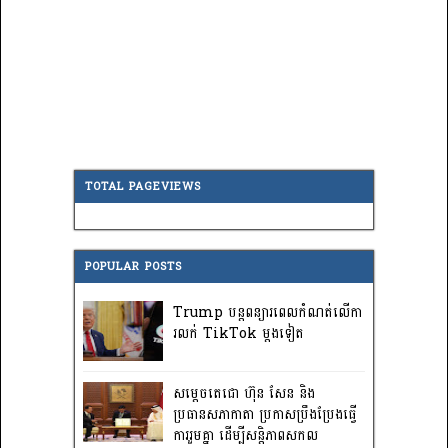
TOTAL PAGEVIEWS
POPULAR POSTS
Trump បន្តពន្យារពេលកំណត់លើកា
រលក់ TikTok ម្តងទៀត
សម្តេចតេជោ ហ៊ុន សែន និង
ប្រធានសភាកាតា ប្រកាសប្រឹងប្រែងធ្វើ
ការ​រួមគ្នា ដើម្បីសន្តិភាពសកល