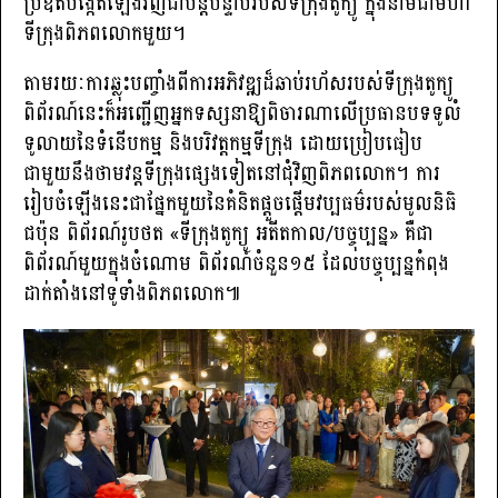
ប្រឌិតបង្កើតឡើងវិញជាបន្តបន្ទាប់របស់ទីក្រុងតូក្យូ ក្នុងនាមជាមហា
ទីក្រុងពិភពលោកមួយ។
តាមរយៈការឆ្លុះបញ្ចាំងពីការអភិវឌ្ឍដ៏ឆាប់រហ័សរបស់ទីក្រុងតូក្យូ
ពិព័រណ៍នេះក៏អញ្ជើញអ្នកទស្សនាឱ្យពិចារណាលើប្រធានបទទូលំ
ទូលាយនៃទំនើបកម្ម និងបរិវត្តកម្មទីក្រុង ដោយប្រៀបធៀប
ជាមួយនឹងថាមវន្តទីក្រុងផ្សេងទៀតនៅជុំវិញពិភពលោក។ ការ
រៀបចំឡើងនេះជាផ្នែកមួយនៃគំនិតផ្តួចផ្តើមវប្បធម៌របស់មូលនិធិ
ជប៉ុន ពិព័រណ៍រូបថត «ទីក្រុងតូក្យូ អតីតកាល/បច្ចុប្បន្ន» គឺជា
ពិព័រណ៍មួយក្នុងចំណោម ពិព័រណ៍ចំនួន១៥ ដែលបច្ចុប្បន្នកំពុង
ដាក់តាំងនៅទូទាំងពិភពលោក៕