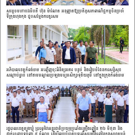
សម្តេចមហាបវរធិបតី ហ៊ុន ម៉ាណែត អនុញ្ញាតឱ្យប្រតិភូសភាពាណិជ្ជកម្មចិន​ប្រចាំ
ទីក្រុងហុងកុង ជួបសម្តែងការគួរសម
អភិបាលខេត្តកំពង់ចាម អញ្ជើញចុះពិនិត្យអគារ បន្ទប់ និងរៀបចំផែនការសន្តិសុខ
សណ្តាប់ធ្នាប់ នៅតាមមណ្ឌលប្រឡងមធ្យមសិក្សាទុតិយភូមិ នៅក្នុងក្រុងកំពង់ចាម
រដ្ឋបាលខេត្តត្បូងឃ្មុំ ប្រារព្ធទិវាអន្តរជាតិប្រយុទ្ធប្រឆាំងគ្រឿងញៀន ២៦ មិថុនា និង
ដាក់ចេញបទបញ្ជា ៥ ចំណុច ដើម្បីលុបបំបាត់បទល្មើសគ្រឿងញៀនក្នុងសហគមន៍