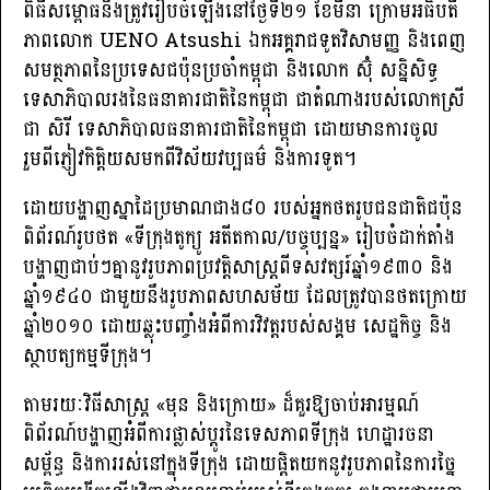
ពិធីសម្ពោធនឹងត្រូវរៀបចំឡើងនៅថ្ងៃទី២១ ខែមីនា ក្រោមអធិបតី
ភាពលោក UENO Atsushi ឯកអគ្គរាជទូតវិសាមញ្ញ និងពេញ
សមត្ថភាពនៃប្រទេសជប៉ុនប្រចាំកម្ពុជា និងលោក ស៊ុំ សន្និសិទ្ធ
ទេសាភិបាលរងនៃធនាគារជាតិនៃកម្ពុជា ជាតំណាងរបស់លោកស្រី
ជា សិរី ទេសាភិបាលធនាគារជាតិនៃកម្ពុជា ដោយមានការចូល
រួមពីភ្ញៀវកិត្តិយសមកពីវិស័យវប្បធម៌ និងការទូត។
ដោយបង្ហាញស្នាដៃប្រមាណជាង៨០ របស់អ្នកថតរូបជនជាតិជប៉ុន
ពិព័រណ៍រូបថត «ទីក្រុងតូក្យូ អតីតកាល/បច្ចុប្បន្ន» រៀបចំដាក់តាំង
បង្ហាញជាប់ៗគ្នានូវរូបភាពប្រវត្តិសាស្ត្រពីទសវត្សរ៍ឆ្នាំ១៩៣០ និង
ឆ្នាំ១៩៤០ ជាមួយនឹងរូបភាពសហសម័យ ដែលត្រូវបានថតក្រោយ
ឆ្នាំ២០១០ ដោយឆ្លុះបញ្ចាំងអំពីការវិវត្តរបស់សង្គម សេដ្ឋកិច្ច និង
ស្ថាបត្យកម្មទីក្រុង។
តាមរយៈវិធីសាស្រ្ត «មុន និងក្រោយ» ដ៏គួរឱ្យចាប់អារម្មណ៍
ពិព័រណ៍បង្ហាញអំពីការផ្លាស់ប្តូរនៃទេសភាពទីក្រុង ហេដ្ឋារចនា
សម្ព័ន្ធ និងការរស់នៅក្នុងទីក្រុង ដោយផ្ដិតយកនូវរូបភាពនៃការច្នៃ