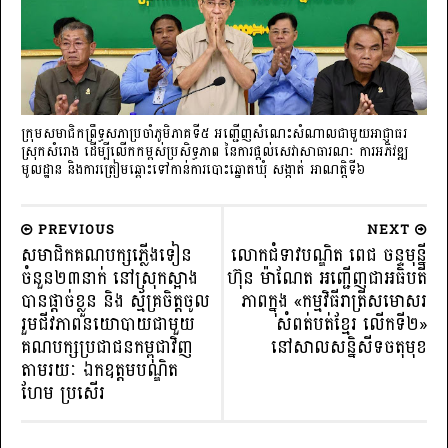
ក្រុមសមាជិកព្រឹទ្ធសភាប្រចាំភូមិភាគទី៥ អញ្ជើញសំណេះសំណាលជាមួយអាជ្ញាធរ
ស្រុកសំរោង ដើម្បីលើកកម្ពស់ប្រសិទ្ធភាព នៃការផ្តល់សេវាសាធារណៈ ការអភិវឌ្ឍ
មូលដ្ឋាន និងការត្រៀមឆ្ពោះទៅកាន់ការបោះឆ្នោតឃុំ សង្កាត់ អាណត្តិទី៦
PREVIOUS
NEXT
សមាជិកគណបក្សភ្លើងទៀន
លោកជំទាវបណ្ឌិត ពេជ ចន្ទមុន្នី
ចំនួន២៣នាក់ នៅស្រុកស្អាង
ហ៊ុន ម៉ាណែត អញ្ជើញជាអធិបតី
បានផ្តាច់ខ្លួន និង ស្ម័គ្រចិត្តចូល
ភាពក្នុង «កម្មវិធីរាត្រីសមោសរ
រួមជីវភាពនយោបាយជាមួយ
សំពត់បត់ខ្មែរ លើកទី២»
គណបក្សប្រជាជនកម្ពុជាវិញ
នៅសាលសន្និសីទចតុមុខ
តាមរយៈ ឯកឧត្តមបណ្ឌិត
ហែម ប្រសើរ