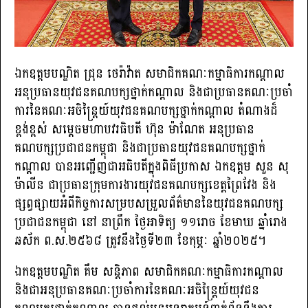
ឯកឧត្តមបណ្ឌិត ជ្រុន ថេរ៉ាវ៉ាត សមាជិកគណៈកម្មាធិការកណ្តាល
អនុប្រធានយុវជនគណបក្សថ្នាក់កណ្តាល និងជាប្រធានគណៈប្រចាំ
ការនៃគណៈអចិន្ត្រៃយ៍យុវជនគណបក្សថ្នាក់កណ្តាល តំណាងដ៏
ខ្ពង់ខ្ពស់ សម្តេចមហាបវរធិបតី ហ៊ុន ម៉ាណែត អនុប្រធាន
គណបក្សប្រជាជនកម្ពុជា និងជាប្រធានយុវជនគណបក្សថ្នាក់
កណ្តាល បានអញ្ជើញជាអធិបតីក្នុងពិធីប្រកាស ឯកឧត្តម សួន សុ
ម៉ាលីន ជាប្រធានក្រុមការងារយុវជនគណបក្សខេត្តព្រៃវែង និង
ផ្សព្វផ្សាយអំពីកិច្ចការសម្របសម្រួលព័ត៌មាននៃយុវជនគណបក្ស
ប្រជាជនកម្ពុជា នៅ នាព្រឹក ថ្ងៃអាទិត្យ ១១រោច ខែមាឃ ឆ្នាំរោង
ឆស័ក ព.ស.២៥៦៨ ត្រូវនឹងថ្ងៃទី២៣ ខែកុម្ភៈ ឆ្នាំ២០២៥។
ឯកឧត្តមបណ្ឌិត គឹម សន្តិភាព សមាជិកគណៈកម្មាធិការកណ្តាល
និងជាអនុប្រធានគណៈប្រចាំការនៃគណៈអចិន្ត្រៃយ៍យុវជន