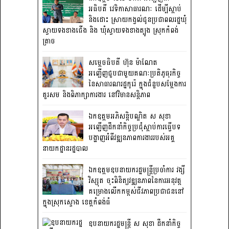
អធិបតី វេទិកាសាធារណៈ ដើម្បីស្តាប់
និងដោះ ស្រាយកង្វល់ជូនប្រជាពលរដ្ឋឃុំ
ស្វាយទងខាងជើង និង ឃុំស្វាយទងខាងត្បូង ស្រុកកំពង់
ត្រាច
សម្តេចធិបតី ហ៊ុន ម៉ាណែត
អញ្ជើញជួបជាមួយគណៈប្រតិភូធុរកិច្ច
នៃសាធារណរដ្ឋកូរ៉េ ក្នុងជំនួបសម្តែងការ
គួរសម និងពិភាក្សាការងារ នៅវិមានសន្តិភាព
ឯកឧត្តមអភិសន្តិបណ្ឌិត ស សុខា
អញ្ជើញដឹកនាំកិច្ចប្រជុំស្តាប់ការធ្វើបទ
បង្ហាញអំពីវឌ្ឍនភាពការងាររបស់អគ្គ
នាយកដ្ឋានរដ្ឋបាល
ឯកឧត្តមឧបនាយករដ្ឋមន្រ្តីប្រចាំការ វង្សី
វិស្សុត ចុះពិនិត្យវឌ្ឍនភាពនៃការអនុវត្ត
គម្រោងលើកកម្ពស់ជីវភាពប្រជាជននៅ
ក្នុងស្រុកស្ទោង ខេត្តកំពង់ធំ
ឧបនាយករដ្ឋមន្ត្រី ស សុខា ដឹកនាំកិច្ច