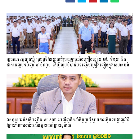
រដ្ឋបាលខេត្តត្បូងឃ្មុំ ប្រារព្ធទិវាអន្តរជាតិប្រយុទ្ធប្រឆាំងគ្រឿងញៀន ២៦ មិថុនា និង
ដាក់ចេញបទបញ្ជា ៥ ចំណុច ដើម្បីលុបបំបាត់បទល្មើសគ្រឿងញៀនក្នុងសហគមន៍
ឯកឧត្តមអភិសន្តិបណ្ឌិត ស សុខា អញ្ជើញដឹកនាំកិច្ចប្រជុំស្តាប់ការធ្វើបទបង្ហាញអំពី
វឌ្ឍនភាពការងាររបស់អគ្គនាយកដ្ឋានរដ្ឋបាល