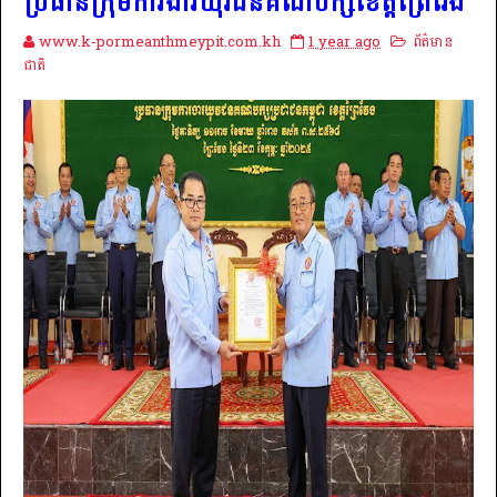
ប្រធានក្រុមការងារយុវជនគណបក្សខេត្តព្រៃវែង
www.k-pormeanthmeypit.com.kh
1 year ago
ព័ត៌មាន
ជាតិ