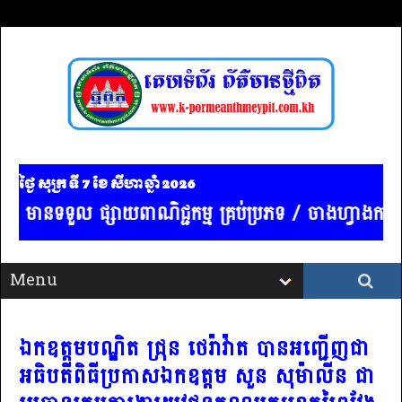
ថ្ងៃ សុក្រ ទី 7​ ខែ សីហា ឆ្នាំ 2026
ត មានទទួល ផ្សាយពាណិជ្ជកម្ម គ្រប់ប្រភទ / ចាងហ្វាងការផ្
ឯកឧត្តមបណ្ឌិត ជ្រុន ថេរ៉ាវ៉ាត បានអញ្ជើញជា
អធិបតីពិធីប្រកាសឯកឧត្តម សួន សុម៉ាលីន ជា