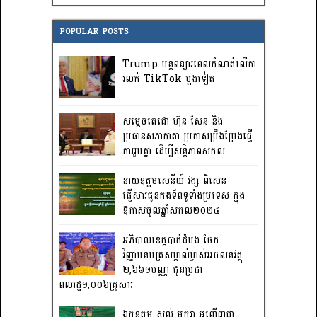
POPULAR POSTS
Trump បន្តពន្យារពេលកំណត់លើកា
រលក់ TikTok ម្តងទៀត
សម្តេចតេជោ ហ៊ុន សែន និង
ប្រធានសភាកាតា ប្រកាសប្រឹងប្រែងធ្វើ
ការ​រួមគ្នា ដើម្បីសន្តិភាពសកល
នាយឧត្តមសេនីយ៍ វង្ស ពិសេន
ផ្ញើសារជូនកងទ័ពទូទាំងប្រទេស ក្នុង
ឱកាសចូលឆ្នាំសកល២០២៤
អភិបាលខេត្តបាត់ដំបង ចែក
វិញ្ញាបនបត្រសម្គាល់ម្ចាស់អចលនវត្ថុ
២,៦៦១បណ្ណ ជូនប្រជា
ពលរដ្ឋ១,០០៦គ្រួសារ
ឯកឧត្តម សល់ មករា អញ្ជើញជា