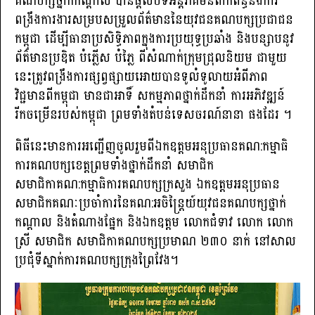
គណបក្សថ្នាក់កណ្តាល បានផ្តល់បទអន្តរាគមន៍ពាក់ព័ន្ធនឹងការ
ពង្រឹងការងារសម្របសម្រួលព័ត៌មាននៃយុវជនគណបក្សប្រជាជន
កម្ពុជា ដើម្បីធានាប្រសិទ្ធិភាពក្នុងការប្រយុទ្ធប្រឆាំង និងបន្សាបនូវ
ព័ត៌មានប្រឌិត បំភ្លើស បំភ្លៃ ពីសំណាក់ក្រុមជ្រុលនិយម ជាមួយ
នេះត្រូវពង្រឹងការផ្សព្វផ្សាយអោយបានទូលំទូលាយអំពីភាព
វិជ្ជមានពីកម្ពុជា មានជាអាទិ៍ សកម្មភាពថ្នាក់ដឹកនាំ ការអភិវឌ្ឍន៍
រីកចម្រើនរបស់កម្ពុជា ព្រមទាំងតំបន់ទេសចរណ៍នានា ផងដែរ ។
ពិធីនេះមានការអញ្ជើញចូលរួមពីឯកឧត្តមអនុប្រធានគណ:កម្មាធិ
ការគណបក្សខេត្តព្រមទាំងថ្នាក់ដឹកនាំ សមាជិក
សមាជិកាគណ:កម្មាធិការគណបក្សក្រសួង ឯកឧត្តមអនុប្រធាន
សមាជិកគណៈប្រចាំការនៃគណ:អចិន្រ្តៃយ៍យុវជនគណបក្សថ្នាក់
កណ្តាល និងតំណាងផ្នែក និងឯកឧត្តម លោកជំទាវ លោក លោក
ស្រី សមាជិក សមាជិកាគណបក្សប្រមាណ ២៣០ នាក់ នៅសាល
ប្រជុំទីស្នាក់ការគណបក្សក្រុងព្រៃវែង។