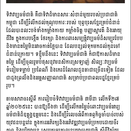
ទិវាវប្បធម៌ជាតិ គឺជាទិវាដ៏មានសារៈសំខាន់មួយរបស់ប្រជាជាតិ
កម្ពុជា ដើម្បីរំលឹកដល់គុណូបការៈរបស់ បុព្វបុរសខ្មែរគ្រប់ជំនាន់
ដែលបានលះបង់ទាំងកម្លាំងកាយ កម្លាំងចិត្ត បញ្ញាស្មារតី និងអាយុ
ជីវិត ក្នុងការបង្កើត ថែរក្សា និងការពារសម្បត្តិវប្បធម៌ដ៏សម្បូរបែប
និងមានតម្លៃមិនអាចកាត់ថ្លៃបាន ដែលបន្សល់ទុកមកដល់កូនចៅ
ជំនាន់ក្រោយ។ ទន្ទឹមនឹងនេះ ទិវាវប្បធម៌ជាតិ ក៏ជាឱកាសដ៏មាន
តម្លៃ ដើម្បីចូលរួមបំផុសនូវមនសិការស្រឡាញ់ សិល្បៈវប្បធម៌
ទំនៀមទម្លាប់ ប្រពៃណី និងកេរដំណែលដូនតាជាច្រើនទៀត ដែល
ជាដួងព្រលឹងនិងអត្តសញ្ញាណជាតិ សម្រាប់ប្រជាពលរដ្ឋខ្មែរគ្រប់
រូប។
តាមសារាចរស្តីពី ការរៀបចំទិវាវប្បធម៌ជាតិ ៣មីនា លើកទី២៧
ឆ្នាំ២០២៥នេះ បានឱ្យដឹងថា ដើម្បីលើកតម្លៃចំពោះវប្បធម៌អារ្យ
ធម៌ជាតិដ៏ឧត្តុង្គឧត្តមនេះ និងដើម្បីរំលេចអំពីកាតព្វកិច្ចចាំបាច់របស់
យុវជនបន្តវេន ក្នុងការអភិរក្សនិងអភិវឌ្ឍវប្បធម៌ប្រកបដោយចីរ
ភាព និងបរិយាបន្ន ស្របតាមគោលនយោបាយជាតិ ស្ដីពីវិស័យ