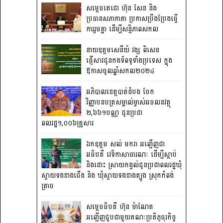
សម្តេចតេជោ ហ៊ុន សែន និង
ប្រធានសភាកាតា ប្រកាសប្រឹងប្រែងធ្វើ
ការ​រួមគ្នា ដើម្បីសន្តិភាពសកល
នាយឧត្តមសេនីយ៍ វង្ស ពិសេន
ផ្ញើសារជូនកងទ័ពទូទាំងប្រទេស ក្នុង
ឱកាសចូលឆ្នាំសកល២០២៤
អភិបាលខេត្តបាត់ដំបង ចែក
វិញ្ញាបនបត្រសម្គាល់ម្ចាស់អចលនវត្ថុ
២,៦៦១បណ្ណ ជូនប្រជា
ពលរដ្ឋ១,០០៦គ្រួសារ
ឯកឧត្តម សល់ មករា អញ្ជើញជា
អធិបតី វេទិកាសាធារណៈ ដើម្បីស្តាប់
និងដោះ ស្រាយកង្វល់ជូនប្រជាពលរដ្ឋឃុំ
ស្វាយទងខាងជើង និង ឃុំស្វាយទងខាងត្បូង ស្រុកកំពង់
ត្រាច
សម្តេចធិបតី ហ៊ុន ម៉ាណែត
អញ្ជើញជួបជាមួយគណៈប្រតិភូធុរកិច្ច