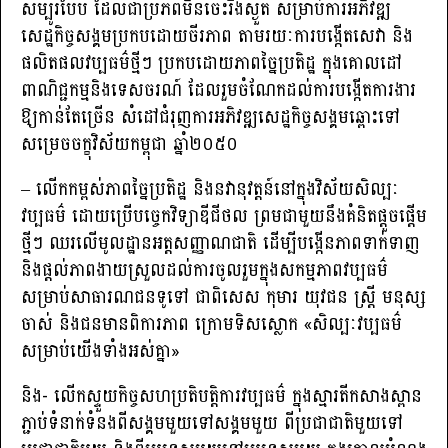
សម្បូរបែប ដែលជាប្រភពមិនចេះរីងស្ងួត សម្រាប់ការអភិវឌ្ឍ
សេដ្ឋកិច្ចសង្គមប្រកបដោយចីរភាព តាមរយៈការបង្កើតសេវា និង
ផលិតផលវប្បធម៌ថ្មីៗ ប្រកបដោយភាពច្នៃប្រតិដ្ឋ ក្នុងគោលដៅ
ពាណិជ្ជកម្មនិងទេសចរណ៍ ដែលរួមចំណែកដល់ការបង្កើតការងារ
ឱ្យកាន់តែច្រើន សំដៅជំរុញការអភិវឌ្ឍសេដ្ឋកិច្ចសង្គមឆ្ពោះទៅ
សម្រេចចក្ខុវិស័យកម្ពុជា ឆ្នាំ២០៥០
– លើកកម្ពស់ភាពច្នៃប្រតិដ្ឋ និងនវានុវត្តន៍នៅក្នុងវិស័យសិល្បៈ
វប្បធម៌ ដោយប្រើបច្ចេកវិទ្យាឌីជីថល ព្រមជាមួយនឹងគំនិតផ្តួចផ្តើម
ថ្មីៗ ឈរលើមូលដ្ឋានអត្តសញ្ញាណជាតិ ដើម្បីបង្កើនភាពទាក់ទាញ
និងផ្ដល់ភាពងាយស្រួលដល់ការចូលរួមក្នុងសកម្មភាពវប្បធម៌
សម្រាប់សាធារណជនទូទៅ ជាពិសេស កុមារ យុវជន ស្ត្រី មនុស្ស
ចាស់ និងជនមានពិការភាព ក្រោមទិសស្លោក «សិល្បៈវប្បធម៌
សម្រាប់យើងទាំងអស់គ្នា»
និង- លើកស្ទួយកិច្ចសហប្រតិបត្តិការវប្បធម៌ ក្នុងស្មារតីកសាងស្ពាន
ភ្ជាប់ទំនាក់ទំនងពីសង្គមមួយទៅសង្គមមួយ ពីប្រជាជាតិមួយទៅ