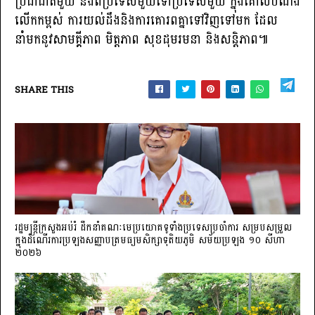
ប្រជាជាតិមួយ និងពីប្រទេសមួយទៅប្រទេសមួយ ក្នុងគោលបំណង
លើកកម្ពស់ ការយល់ដឹងនិងការគោរពគ្នាទៅវិញទៅមក ដែល
នាំមកនូវសាមគ្គីភាព មិត្តភាព សុខដុមរមនា និងសន្តិភាព៕
SHARE THIS
រដ្ឋមន្ត្រីក្រសួងអប់រំ ដឹកនាំគណៈមេប្រយោគទូទាំងប្រទេសប្រចាំការ សម្របសម្រួល
ក្នុងដំណើរការប្រឡងសញ្ញាបត្រមធ្យមសិក្សាទុតិយភូមិ សម័យប្រឡង ១០ សីហា
២០២៦