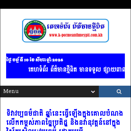
ថ្ងៃ ចន្ទ័ ទី 10​ ខែ សីហា ឆ្នាំ 2026
គេហទំព័រ ព័ត៌មានថ្មីពិត មានទទួល ផ្សាយពាណិជ្ជ
ទិវាវប្បធម៌ជាតិ ឆ្នាំនេះធ្វើឡើងក្នុងគោលបំណង
លើកកម្ពស់ភាពច្នៃប្រតិដ្ឋ និងនវានុវត្តន៍នៅក្នុង