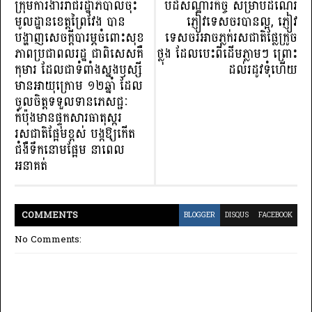
ក្រុមការងាររាជរដ្ឋាភិបាលចុះ
បដិសណ្ឋារកិច្ច សម្រាប់ដំណើរ
មូលដ្ឋានខេត្តព្រៃវែង បាន
ភ្ញៀវទេសចរបានល្អ, ភ្ញៀវ
បង្ហាញសេចក្តីបារម្ភចំពោះសុខ
ទេសចរអាចភ្លក់រសជាតិផ្លែក្រូច
ភាពប្រជាពលរដ្ឋ ជាពិសេសគឺ
ថ្លុង ដែលបេះពីដើមភ្លាមៗ ព្រោះ
កុមារ ដែលជាទំពាំងស្នងឫស្សី
ដល់រដូវទុំហើយ
មានអាយុក្រោម ១២ឆ្នាំ ដែល
ចូលចិត្តទទួលទានភេសជ្ជៈ
កំប៉ុងមានផ្ទុកសារធាតុស្ករ
រសជាតិផ្អែមខ្ពស់ បង្កឱ្យកើត
ជំងឺទឹកនោមផ្អែម នាពេល
អនាគត់
COMMENT
S
BLOGGER
DISQUS
FACEBOOK
No Comments: