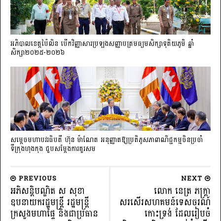
អភិបាលខេត្តប៉ៃលិន បើកវិញ្ញាសារប្រឡងសញ្ញាបត្រមធ្យមសិក្សាទុតិយភូមិ ឆ្នាំ
សិក្សា២០២៥-២០២៦
សម្តេចមហាបវរធិបតី ហ៊ុន ម៉ាណែត អនុញ្ញាតឱ្យប្រតិភូសភាពាណិជ្ជកម្មចិន​ប្រចាំ
ទីក្រុងហុងកុង ជួបសម្តែងការគួរសម
PREVIOUS
NEXT
អភិសន្តិបណ្ឌិត ស សុខា
លោក នេត្រ ភក្ត្រា
ឧបនាយករដ្ឋមន្ត្រី រដ្ឋមន្រ្តី
សរសើរសហគមន៍ទេសចរណ៍
ក្រសួងមហាផ្ទៃ និងជាប្រធាន
កោះទ្រង់ ដែលរៀបចំ