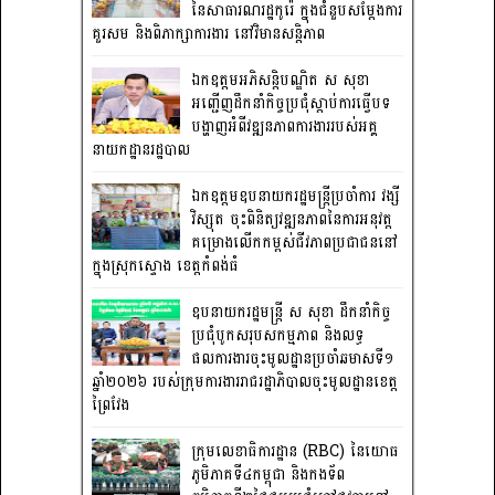
នៃសាធារណរដ្ឋកូរ៉េ ក្នុងជំនួបសម្តែងការ
គួរសម និងពិភាក្សាការងារ នៅវិមានសន្តិភាព
ឯកឧត្តមអភិសន្តិបណ្ឌិត ស សុខា
អញ្ជើញដឹកនាំកិច្ចប្រជុំស្តាប់ការធ្វើបទ
បង្ហាញអំពីវឌ្ឍនភាពការងាររបស់អគ្គ
នាយកដ្ឋានរដ្ឋបាល
ឯកឧត្តមឧបនាយករដ្ឋមន្រ្តីប្រចាំការ វង្សី
វិស្សុត ចុះពិនិត្យវឌ្ឍនភាពនៃការអនុវត្ត
គម្រោងលើកកម្ពស់ជីវភាពប្រជាជននៅ
ក្នុងស្រុកស្ទោង ខេត្តកំពង់ធំ
ឧបនាយករដ្ឋមន្ត្រី ស សុខា ដឹកនាំកិច្ច
ប្រជុំបូកសរុបសកម្មភាព និងលទ្ធ
ផលការងារចុះមូលដ្ឋានប្រចាំឆមាសទី១
ឆ្នាំ២០២៦ របស់ក្រុមការងាររាជរដ្ឋាភិបាលចុះមូលដ្ឋានខេត្ត
ព្រៃវែង
ក្រុមលេខាធិការដ្ឋាន (RBC) នៃយោធ
ភូមិភាគទី៤កម្ពុជា និងកងទ័ព