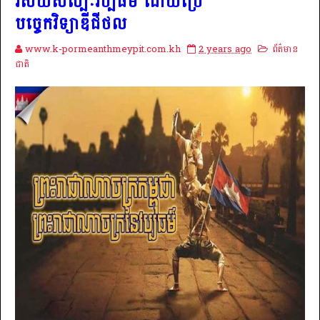
វិស័យសិល្បៈវប្បធម៌ ដោយប្រើ
បច្ចេកវិទ្យាឌីជីថល
www.k-pormeanthmeypit.com.kh
2 years ago
ព័ត៌មាន
ជាតិ