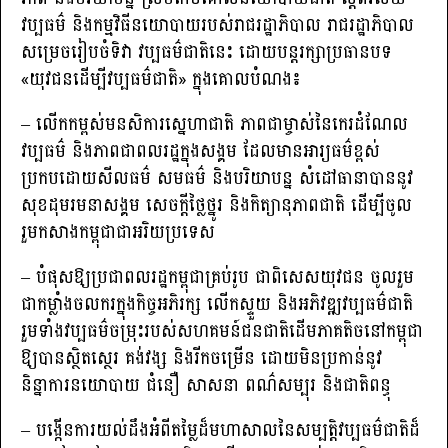
វប្បធម៌ និងកម្មវិធីនយោបាយរបស់រាជរដ្ឋាភិបាល រាជរដ្ឋាភិបាល
សម្រេចរៀបចំទិវា វប្បធម៌ជាតិនេះ ដោយបន្តរក្សាប្រធានបទ
«យុវជនដើម្បីវប្បធម៌ជាតិ» ក្នុងគោលបំណង៖
– លើកកម្ពស់មនសិការស្នេហាជាតិ ភាពជាម្ចាស់នៃកេរដំណែល
វប្បធម៌ និងភាពជាពលរដ្ឋក្នុងសង្គម ដែលមានអារ្យធម៌ខ្ពស់
ប្រកបដោយសីលធម៌ សមធម៌ និងបរិយាបន្ន សំដៅធានាបាននូវ
សុខដុមរមនាសង្គម សេចក្តីថ្លៃថ្នូរ និងកិត្យានុភាពជាតិ ដើម្បីចូល
រួមកសាងកម្ពុជាជាអរិយប្រទេស
– បំផុសឱ្យប្រជាពលរដ្ឋកម្ពុជាគ្រប់រូប ជាពិសេសយុវជន ចូលរួម
ជាកម្លាំងចលករក្នុងកិច្ចអភិរក្ស លើកស្ទួយ និងអភិវឌ្ឍវប្បធម៌ជាតិ
រួមទាំងវប្បធម៌ចម្រុះរបស់សហគមន៍ជនជាតិដើមភាគតិចនៅកម្ពុជា
ឱ្យបានស្ថិតស្ថេរ គង់វង្ស និងរីកចម្រើន ដោយមិនប្រកាន់នូវ
និន្នាការនយោបាយ ជំនឿ សាសនា ពណ៌សម្បុរ និងជាតិពន្ធុ
– បង្កើនការយល់ដឹងអំពីតម្លៃដ៏មហាសាលនៃសម្បត្តិវប្បធម៌ជាតិដ៏