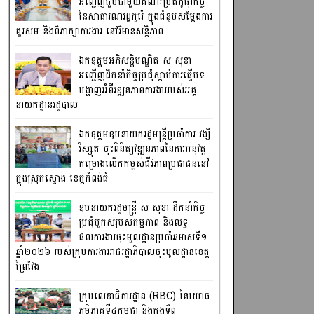
អញ្ជើញជួបជាមួយគណៈប្រតិភូធុរកិច្ច
នៃសាធារណរដ្ឋកូរ៉េ ក្នុងជំនួបសម្តែងការ
គួរសម និងពិភាក្សាការងារ នៅវិមានសន្តិភាព
ឯកឧត្តមអភិសន្តិបណ្ឌិត ស សុខា
អញ្ជើញដឹកនាំកិច្ចប្រជុំស្តាប់ការធ្វើបទ
បង្ហាញអំពីវឌ្ឍនភាពការងាររបស់អគ្គ
នាយកដ្ឋានរដ្ឋបាល
ឯកឧត្តមឧបនាយករដ្ឋមន្រ្តីប្រចាំការ វង្សី
វិស្សុត ចុះពិនិត្យវឌ្ឍនភាពនៃការអនុវត្ត
គម្រោងលើកកម្ពស់ជីវភាពប្រជាជននៅ
ក្នុងស្រុកស្ទោង ខេត្តកំពង់ធំ
ឧបនាយករដ្ឋមន្ត្រី ស សុខា ដឹកនាំកិច្ច
ប្រជុំបូកសរុបសកម្មភាព និងលទ្ធ
ផលការងារចុះមូលដ្ឋានប្រចាំឆមាសទី១
ឆ្នាំ២០២៦ របស់ក្រុមការងាររាជរដ្ឋាភិបាលចុះមូលដ្ឋានខេត្ត
ព្រៃវែង
ក្រុមលេខាធិការដ្ឋាន (RBC) នៃយោធ
ភូមិភាគទី៤កម្ពុជា និងកងទ័ព