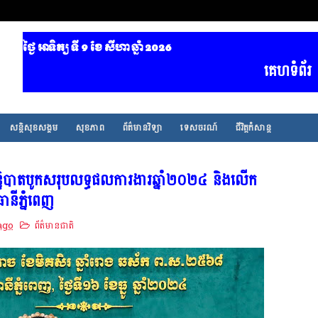
ថ្ងៃ អាទិត្យ ទី 9​ ខែ សីហា ឆ្នាំ 2026
គេហទំព័រ ព័ត៌មាន
សន្តិសុខសង្គម
សុខភាព
ព័ត៌មានវិទ្យា
ទេសចរណ៍
ជីវិត្តកំសាន្ត
និបាតបូកសរុបលទ្ធផលការងារឆ្នាំ២០២៤ និងលើក
នីភ្នំពេញ
ago
ព័ត៌មានជាតិ