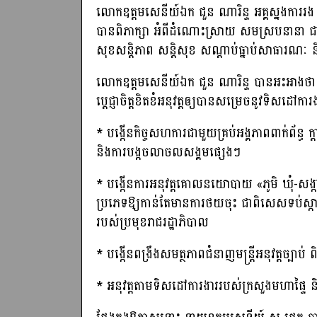
លោកឧត្តមសេនីយ៍ឯក ជួន ណារិន្ទ អគ្គស្នងការរង 
បានពិភាក្សា អំពីដំណោះស្រាយ សមស្របនានា ជាមួយការ
សុខសន្តិភាព សន្តិសុខ សណ្ដាប់ធ្នាប់សាធារណៈ និ
លោកឧត្តមសេនីយ៍ឯក ជួន ណារិន្ទ បានអះអាងថា ក្
ប្ដេជ្ញាចិត្តខិតខំអនុវត្តឲ្យបានសម្រេចនូវទិសដៅក
* បង្កើនកិច្ចសហការជាមួយគ្រប់អង្គភាពពាក់ព័ន្ធ ក្
និងការបង្កចលាចលសង្គមផ្សេងៗ
* បង្កើនការអនុវត្តគោលនយោបាយ «ភូមិ ឃុំ-សង្ក
ប្រភេទឱ្យកាន់តែមានការថយចុះ ជាពិសេសទប់ស្កាត់ឲ
របស់ប្រមុខរាជរដ្ឋាភិបាល
* បង្កើនពង្រឹងសមត្ថភាពជំនាញមន្ត្រីអនុវត្តច្បាប់ 
* អនុវត្តតាមទិសដៅការងាររបស់ក្រសួងមហាផ្ទៃ 