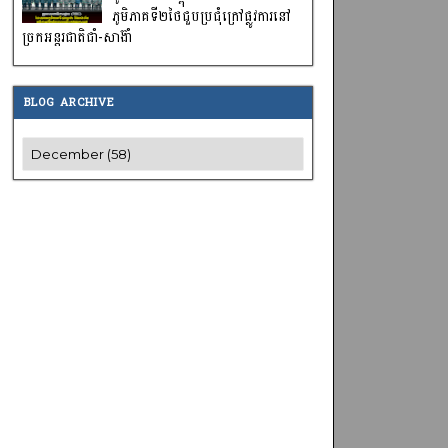
ភូមិភាគទី២ថៃជួបប្រជុំក្រៅផ្លូវការនៅ
ច្រកអន្តរជាតិជាំ-សាង៊ាំ
BLOG ARCHIVE