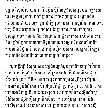
បន្ទាប់ពីស្តាប់របាយការណ៍លម្អិតស្តីពីលទ្ធផលសម្រេចបានក្នុងរយៈ
ពេល១ឆ្នាំកន្លងមក របស់ក្រុមការងារចុះមូលដ្ឋាន ខេត្តកំពង់ធំ
ដែលអានដោយលោក នួន ផារ័ត្ន ប្រធានគណៈកម្មាធិការគណបក្ស
ខេត្ត និងជាអនុប្រធានប្រចាំការ នៃក្រុមការងារគណបក្សចុះ
មូលដ្ឋានខេត្ត លោក វង្សី វិស្សុត បានថ្លែងកោតសរសើរចំពោះការ
ខិតខំប្រឹងប្រែងដោយយកចិត្តទុកដាក់របស់ថ្នាក់ដឹកនាំគ្រប់កម្រិត
តាមលំដាប់ថ្នាក់ ដែលធ្វើឱ្យប្រៀបខ្លាំងរបស់គណបក្សកាន់តែត្រូវ
បានពង្រឹងនិងពង្រីកឥតឈប់នៅគ្រប់ទីកន្លែង។
រដ្ឋមន្ត្រីវង្ស៊ី វិស្សុត បានសង្កត់បញ្ជាក់ជូនថ្នាក់ដឹកនាំគ្រប់លំដាប់
ថ្នាក់ថា ភារកិច្ចជាអាទិភាពរបស់ក្រុមការងារគឺផ្ដោតលើការដ្ឋាន
សំខាន់ចំនួន៣ គឺទី១. ការដោះស្រាយបញ្ហាសេដ្ឋកិច្ចរបស់ប្រជា
ជនពាក់ព័ន្ធនឹងជីវភាពរស់នៅប្រចាំថ្ងៃ, ប្រាក់ចំណូល, ការងារ, ការ
ប្រកបអាជីវកម្ម និងមុខរបរផ្សេងៗ ដោយរួមទាំងការធ្វើកសិកម្ម
និងវិស័យផ្សេងទៀតក្រៅពីកសិកម្ម, ការបង្កើនគុណភាព និង
ប្រសិទ្ធភាព នៃសេវាសាធារណៈគ្រប់ប្រភេទ ដូចជា សេវាសន្តិ