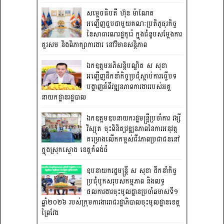
សម្តេចធិបតី ហ៊ុន ម៉ាណែត
អញ្ជើញជួបជាមួយគណៈប្រតិភូធុរកិច្ច
នៃសាធារណរដ្ឋកូរ៉េ ក្នុងជំនួបសម្តែងការ
គួរសម និងពិភាក្សាការងារ នៅវិមានសន្តិភាព
ឯកឧត្តមអភិសន្តិបណ្ឌិត ស សុខា
អញ្ជើញដឹកនាំកិច្ចប្រជុំស្តាប់ការធ្វើបទ
បង្ហាញអំពីវឌ្ឍនភាពការងាររបស់អគ្គ
នាយកដ្ឋានរដ្ឋបាល
ឯកឧត្តមឧបនាយករដ្ឋមន្រ្តីប្រចាំការ វង្សី
វិស្សុត ចុះពិនិត្យវឌ្ឍនភាពនៃការអនុវត្ត
គម្រោងលើកកម្ពស់ជីវភាពប្រជាជននៅ
ក្នុងស្រុកស្ទោង ខេត្តកំពង់ធំ
ឧបនាយករដ្ឋមន្ត្រី ស សុខា ដឹកនាំកិច្ច
ប្រជុំបូកសរុបសកម្មភាព និងលទ្ធ
ផលការងារចុះមូលដ្ឋានប្រចាំឆមាសទី១
ឆ្នាំ២០២៦ របស់ក្រុមការងាររាជរដ្ឋាភិបាលចុះមូលដ្ឋានខេត្ត
ព្រៃវែង