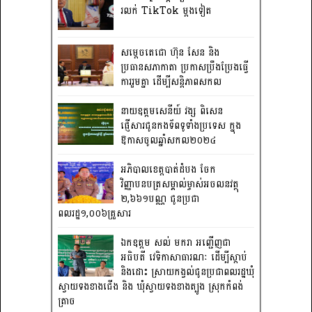
រលក់ TikTok ម្តងទៀត
សម្តេចតេជោ ហ៊ុន សែន និង
ប្រធានសភាកាតា ប្រកាសប្រឹងប្រែងធ្វើ
ការ​រួមគ្នា ដើម្បីសន្តិភាពសកល
នាយឧត្តមសេនីយ៍ វង្ស ពិសេន
ផ្ញើសារជូនកងទ័ពទូទាំងប្រទេស ក្នុង
ឱកាសចូលឆ្នាំសកល២០២៤
អភិបាលខេត្តបាត់ដំបង ចែក
វិញ្ញាបនបត្រសម្គាល់ម្ចាស់អចលនវត្ថុ
២,៦៦១បណ្ណ ជូនប្រជា
ពលរដ្ឋ១,០០៦គ្រួសារ
ឯកឧត្តម សល់ មករា អញ្ជើញជា
អធិបតី វេទិកាសាធារណៈ ដើម្បីស្តាប់
និងដោះ ស្រាយកង្វល់ជូនប្រជាពលរដ្ឋឃុំ
ស្វាយទងខាងជើង និង ឃុំស្វាយទងខាងត្បូង ស្រុកកំពង់
ត្រាច