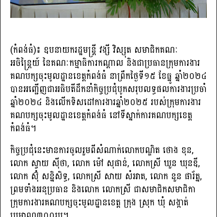
(កំពង់ធំ)៖ ឧបនាយករដ្ឋមន្ត្រី វង្សី វិស្សុត សមាជិកគណៈ
អចិន្ត្រៃយ៍ នៃគណៈកម្មាធិការកណ្តាល និងជាប្រធានក្រុមការងារ
គណបក្សចុះមូលដ្ឋានខេត្តកំពង់ធំ នាព្រឹកថ្ងៃទី១៥ ខែធ្នូ ឆ្នាំ២០២៤
បានអញ្ជើញជាអធិបតីដឹកនាំកិច្ចប្រជុំបូកសរុបលទ្ធផលការងារប្រចាំ
ឆ្នាំ២០២៤ និងលើកទិសដៅការងារឆ្នាំ២០២៥ របស់ក្រុមការងារ
គណបក្សចុះមូលដ្ឋានខេត្តកំពង់ធំ នៅទីស្នាក់ការគណបក្សខេត្ត
កំពង់ធំ។
កិច្ចប្រជុំនេះមានការចូលរួមពីសំណាក់លោកបណ្ឌិត ថោង ខុន,
លោក ស្វាយ ស៊ីថា, លោក ម៉ៅ សុផាន់, លោកស្រី ឃួន ឃុនឌី,
លោក ស៊ុំ សន្និសិទ្ធ, លោកស្រី សាយ សំអាត, លោក នួន ផារ័ត្ន,
ព្រមទាំងអនុប្រធាន និងលោក លោកស្រី ជាសមាជិកសមាជិកា
ក្រុមការងារគណបក្សចុះមូលដ្ឋានខេត្ត ក្រុង ស្រុក ឃុំ សង្កាត់
ប្រមាណ៣០០រូប។