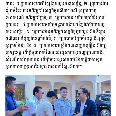
មាន៖ ១.ក្រុមការងារអភិវឌ្ឍន៍ហេដ្ឋារចនាសម្ព័ន្ធ, ២. ក្រុមការងារ
រៀបចំផែនការអភិវឌ្ឍន៍សេដ្ឋកិច្ចកសិកម្ម កសិឧស្សាហកម្ម
ទេសចរណ៍ អភិវឌ្ឍន៍ក្រុង, ៣. ក្រុមការងារ លើកកម្ពស់ជីវភាព
ប្រជាជន, ៤.ក្រុមការងារចល័តអន្តរាគមន៍បន្ទាន់ក្នុងវស័យហេដ្ឋា
រចនាសម្ព័ន្ធ, ៥. ក្រុមការងារអភិវឌ្ឍសេដ្ឋកិច្ចមូលដ្ឋាននិងទីផ្សារ
ផលិតផលខ្មែរក្នុងខេត្តកំពង់ធំ, ៦. ក្រុមមេធាវីប្រចាំខេត្ត និងក្រុង
ស្រុកទាំង៩, និង ៧. ក្រុមការងារពង្រឹងចលនាគ្រូបង្រៀន និងគ្រូ
ពេទ្យខេត្ត ដើម្បីចូលរួមចំណែកដោះស្រាយនូវបញ្ហាប្រឈមនិង
សំណើរបស់ប្រជាជន ដើម្បីធានានូវសមធម៌និងយុត្តិធម៌សង្គម
ស្របតាមតម្រូវការនៃស្ថានភាពជាក់ស្ដែងនិយម៕