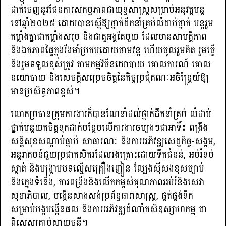
ដាក់ចេញនូវផែនការសកម្មភាពជាយុទ្ធសាស្ត្រសម្រាប់អនុវត្តបន្ត
នៅឆ្នាំ២០២៥ ដោយបានស្នើឱ្យថ្នាក់ដឹកនាំគ្រប់លំដាប់ថ្នាក់ បន្តរួម
កម្លាំងគ្នាជាកម្លាំងសរុប និងជាតួអង្គតែមួយ ដែលមានសាមគ្គីភាព
និងឯកភាពផ្ទៃក្នុងរឹងមាំប្រកបដោយថាមវន្ត ហើយចូលរួមគិត រួមធ្វើ
និងរួមទទួលខុសត្រូវ តាមកម្មវិធីនយោបាយ គោលការណ៍ គោល
នយោបាយ និងសេចក្ដីសម្រេចចិត្តនៃកិច្ចប្រជុំគណៈអចិន្ត្រៃយ៍ឱ្យ
មានប្រសិទ្ធភាពខ្ពស់។
លោកប្រធានក្រុមការងារក៏បានណែនាំដល់ថ្នាក់ដឹកនាំគ្រប់ លំដាប់
ថ្នាក់បន្តយកចិត្តទុកដាក់បន្ថែមលើការងារចម្បងៗជាអាទិ៍៖ ពង្រឹង
សន្តិសុខសណ្ដាប់ធ្នាប់ សាធារណៈ និងការអភិវឌ្ឍសេដ្ឋកិច្ច-សង្គម,
អន្តរាគមន៍ជួយប្រជាកសិករដែលរងគ្រោះដោយទឹកជំនន់, អប់រំទប់
ស្កាត់ និងបង្ក្រាបបទល្មើសគ្រឿងញៀន ល្បែងស៊ីសងខុសច្បាប់
និងក្មេងទំនើង, ការពង្រឹងនិងលើកកម្ពស់គុណភាពអប់រំនិងសេវា
សុខាភិបាល, បង្កើនសាងសង់ប្រព័ន្ធធារាសាស្ត្រ, ផ្គត់ផ្គង់ទឹក
សម្រាប់បង្កបង្កើនផល និងការអភិវឌ្ឍដំណាំកសិឧស្សាហកម្ម ជា
ពិសេសគ្រាប់ស្វាយចន្ទី។