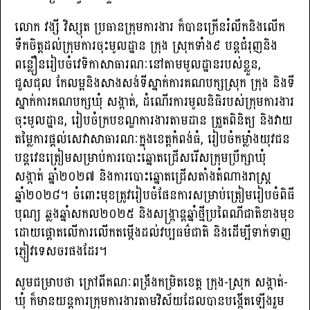
លោក វង្សី វិស្សុត ប្រធានក្រុមការងារ ក៏បានក្រើនរំលឹកនិងលើក
ទឹកចិត្តដល់ក្រុមការចុះមូលដ្ឋាន ក្រុង ស្រុកទាំង៩ បន្តជំរុញនិង
ពន្លឿនរៀបចំវេទិកាសាធារណៈនៅតាមមូលដ្ឋានរបស់ខ្លួន,
ជួសជុល កែលម្អនិងសាងសង់ទីស្នាក់ការគណបក្សស្រុក ក្រុង និងទី
ស្នាក់ការគណបក្សឃុំ សង្កាត់, ដំណើរការមូលនិធិរបស់ក្រុមការងារ
ចុះមូលដ្ឋាន, រៀបចំក្របខណ្ឌការងារតាមដាន ត្រួតពិនិត្យ និងវាយ
តម្លៃការផ្ដល់សេវាសាធារណៈក្នុងខេត្តកំពង់ធំ, រៀបចំកម្លាំងយុវជន
បន្តវេនត្រៀមសម្រាប់ការបោះឆ្នោតជ្រើសរើសក្រុមប្រឹក្សាឃុំ
សង្កាត់ ឆ្នាំ២០២៧ និងការបោះឆ្នោតជ្រើសតាំងតំណាងរាស្រ្ត
ឆ្នាំ២០២៨។ ចំពោះមុខត្រូវរៀបចំផែនការសម្រាប់ត្រៀមរៀបចំពិធី
បុណ្យ ឆ្លងឆ្នាំសកល២០២៥ និងសង្ក្រាន្តឆ្នាំថ្មីប្រពៃណីជាតិខាងមុខ
ដោយផ្ដោតលើការលើកតម្កើងដល់វប្បធម៌ជាតិ និងដើម្បីទាក់ទាញ
ភ្ញៀវទេសចរផងដែរ។
សូមជម្រាបថា ក្រៅពីគណៈពង្រឹងកម្រិតខេត្ត ក្រុង-ស្រុក សង្កាត់-
ឃុំ ក៏មានយន្តការក្រុមការងារតាមវិស័យដែលបានបង្កើតឡើងរួម