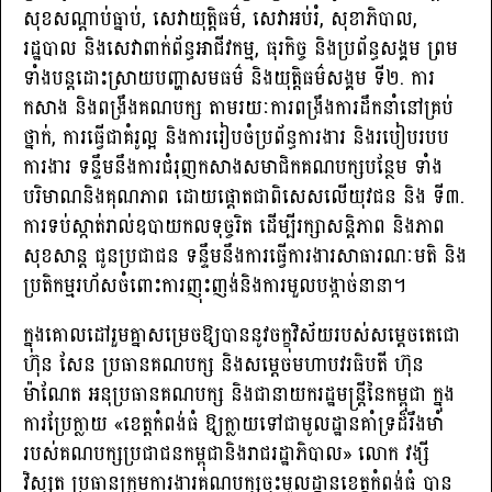
សុខសណ្តាប់ធ្នាប់, សេវាយុត្តិធម៌, សេវាអប់រំ, សុខាភិបាល,
រដ្ឋបាល និងសេវាពាក់ព័ន្ធអាជីវកម្ម, ធុរកិច្ច និងប្រព័ន្ធសង្គម ព្រម
ទាំងបន្តដោះស្រាយបញ្ហាសមធម៌ និងយុត្តិធម៌សង្គម ទី២. ការ
កសាង និងពង្រឹងគណបក្ស តាមរយៈការពង្រឹងការដឹកនាំនៅគ្រប់
ថ្នាក់, ការធ្វើជាគំរូល្អ និងការរៀបចំប្រព័ន្ធការងារ និងរបៀបរបប
ការងារ ទន្ទឹមនឹងការជំរុញកសាងសមាជិកគណបក្សបន្ថែម ទាំង
បរិមាណនិងគុណភាព ដោយផ្តោតជាពិសេសលើយុវជន និង ទី៣.
ការទប់ស្កាត់រាល់ឧបាយកលទុច្ចរិត ដើម្បីរក្សាសន្តិភាព និងភាព
សុខសាន្ត ជូនប្រជាជន ទន្ទឹមនឹងការធ្វើការងារសាធារណៈមតិ និង
ប្រតិកម្មរហ័សចំពោះការញុះញង់និងការមួលបង្កាច់នានា។
ក្នុងគោលដៅរួមគ្នាសម្រេចឱ្យបាននូវចក្ខុវិស័យរបស់សម្តេចតេជោ
ហ៊ុន សែន ប្រធានគណបក្ស និងសម្តេចមហាបវរធិបតី ហ៊ុន
ម៉ាណែត អនុប្រធានគណបក្ស និងជានាយករដ្ឋមន្ត្រីនៃកម្ពុជា ក្នុង
ការប្រែក្លាយ «ខេត្តកំពង់ធំ ឱ្យក្លាយទៅជាមូលដ្ឋានគាំទ្រដ៏រឹងមាំ
របស់គណបក្សប្រជាជនកម្ពុជានិងរាជរដ្ឋាភិបាល» លោក វង្សី
វិស្សុត ប្រធានក្រុមការងារគណបក្សចុះមូលដ្ឋានខេត្តកំពង់ធំ បាន