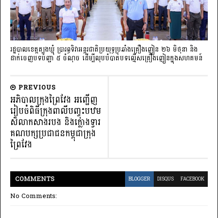
រដ្ឋបាលខេត្តត្បូងឃ្មុំ ប្រារព្ធទិវាអន្តរជាតិប្រយុទ្ធប្រឆាំងគ្រឿងញៀន ២៦ មិថុនា និង
ដាក់ចេញបទបញ្ជា ៥ ចំណុច ដើម្បីលុបបំបាត់បទល្មើសគ្រឿងញៀនក្នុងសហគមន៍
PREVIOUS
អភិបាលក្រុងព្រៃវែង អញ្ជើញ
រៀបចំពិធីក្រុងពាលីបញ្ចុះបឋម
សិលាកសាងរបង និងក្លោងទ្វារ
គណបក្សប្រជាជនកម្ពុជាក្រុង
ព្រៃវែង
COMMENT
S
BLOGGER
DISQUS
FACEBOOK
No Comments: