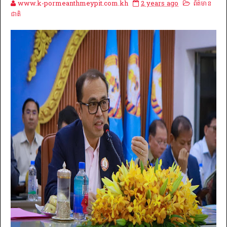
www.k-pormeanthmeypit.com.kh
2 years ago
ព័ត៌មាន
ជាតិ