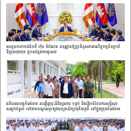
សម្តេចមហាបវរធិបតី ហ៊ុន ម៉ាណែត អនុញ្ញាតឱ្យប្រតិភូសភាពាណិជ្ជកម្មចិន​ប្រចាំ
ទីក្រុងហុងកុង ជួបសម្តែងការគួរសម
អភិបាលខេត្តកំពង់ចាម អញ្ជើញចុះពិនិត្យអគារ បន្ទប់ និងរៀបចំផែនការសន្តិសុខ
សណ្តាប់ធ្នាប់ នៅតាមមណ្ឌលប្រឡងមធ្យមសិក្សាទុតិយភូមិ នៅក្នុងក្រុងកំពង់ចាម