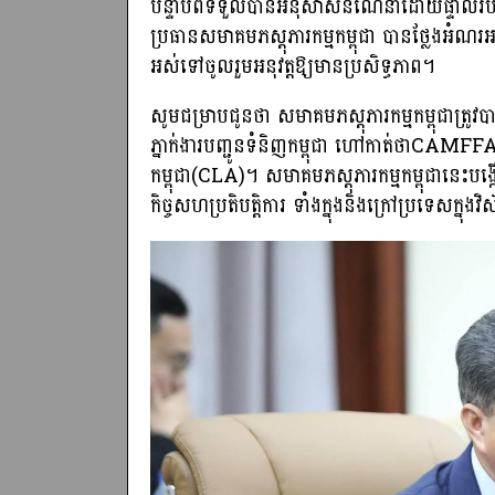
បន្ទាប់ពីទទួលបានអនុសាសន៍ណែនាំដោយផ្ទាល់របស
ប្រធានសមាគមភស្តុភារកម្មកម្ពុជា បានថ្លែងអ
អស់ទៅចូលរួមអនុវត្តឱ្យមានប្រសិទ្ធភាព។
សូមជម្រាបជូនថា សមាគមភស្តុភារកម្មកម្ពុជាត្រ
ភ្នាក់ងារបញ្ជូនទំនិញកម្ពុជា ហៅកាត់ថាCAMFF
កម្ពុជា(CLA)។ សមាគមភស្តុភារកម្មកម្ពុជានេះបង្
កិច្ចសហប្រតិបត្តិការ ទាំងក្នុងនិងក្រៅប្រទេសក្នុងវ