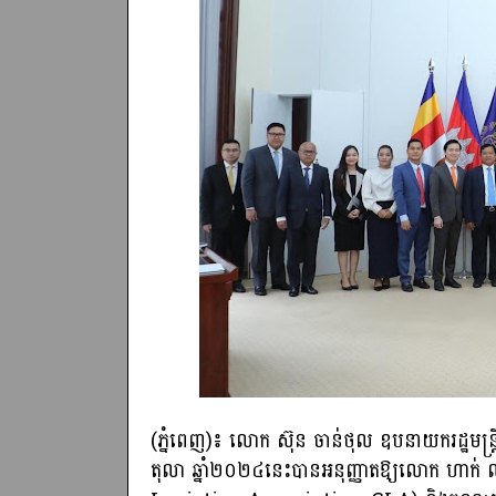
(ភ្នំពេញ)៖​ លោក ស៊ុន ចាន់ថុល ឧបនាយករដ្ឋមន្ត្រី អន
តុលា​ ឆ្នាំ២០២៤នេះបានអនុញ្ញាតឱ្យលោក ហាក់ 