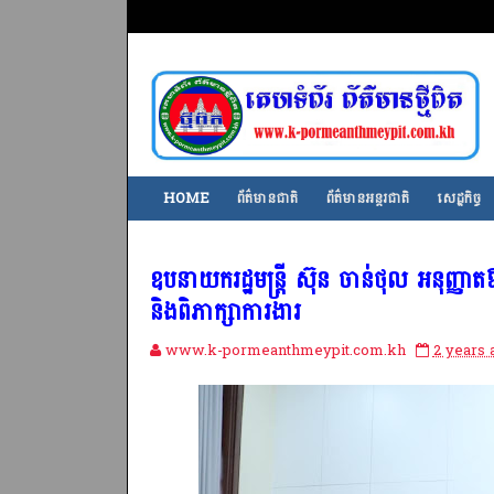
HOME
ព័ត៌មានជាតិ
ព័ត៌មានអន្តរជាតិ
សេដ្ឋកិច្ច
ឧបនាយករដ្ឋមន្ត្រី ស៊ុន ចាន់ថុល​ អនុញ្ញា
និងពិភាក្សាការងារ
www.k-pormeanthmeypit.com.kh
2 years 