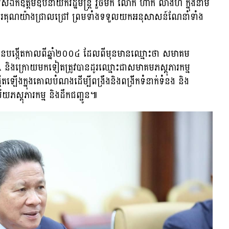
់ឯកឧត្តមឧបនាយករដ្ឋមន្ត្រី រួចមក លោក ហាក់ លាងហ៊ ក្នុងនាម
ំណរអរគុណយ៉ាងជ្រាលជ្រៅ ព្រមទាំងទទួលយកអនុសាសន៍ណែនាំទាំង
ូវបានបង្កើតកាលពីឆ្នាំ២០០៤ ដែលពីមុនមានឈ្មោះថា សមាគម
A និងក្រោយមកទៀតត្រូវបានដូរឈ្មោះជាសមាគមភស្តុភារកម្ម
កើតឡើងក្នុងគោលបំណងដើម្បីពង្រឹងនិងពង្រីកទំនាក់ទំនង និង
ិស័យភស្តុភារកម្ម និងដឹកជញ្ជូន៕