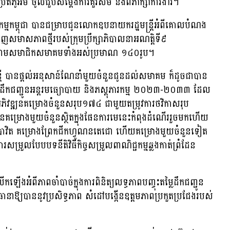
ភូអម ចូលជួបសម្តែងការគួរសម និងពិភាក្សាការងារ។
រកម្មកម្ពុជា បានជម្រាបជូនលោកឧបនាយករដ្ឋមន្រ្តីអំពីគោលបំណង
មាសភាពថ្មីរបស់ក្រុមប្រឹក្សាភិបាលនាអណត្តិទី៩
ំណោមសមាជិកសមាគមទាំងអស់ប្រមាណ ១៤០រូប។
ត្រី បានផ្ដល់អនុសាន៍ណែនាំមួយចំនួនជូនដល់សមាគម ក៏ដូចជាបាន
ព័ន្ធដឹកជញ្ជូនអន្តរមធ្យោបាយ និងភស្តុភារកម្ម ២០២៣-២០៣៣ ដែល
អភិវឌ្ឍនគម្រោងចំនួនសរុប១៧៤ ជាមួយតម្រូវការថវិកាសរុប
មានគម្រោងមួយចំនួនស្ថិតក្នុងផែនការមេនេះកំពុងដំណើររួចមកហើយ
ញបាវិត គម្រោងព្រែកជីកហ្វូណនតេជោ ហើយគម្រោងមួយចំនួនទៀត
រួលបែបបទនីតិវិធីកិច្ចសម្រួលពាណិជ្ជកម្មឆ្លងកាត់ព្រំដែន
អំពីភាពចាំបាច់ក្នុងការពិនិត្យលទ្ធភាពបញ្ចុះតម្លៃដឹកជញ្ជូន
 ដោយធានាឱ្យបាននូវប្រសិទ្ធភាព សំដៅបង្កើនឧត្តមភាពប្រកួតប្រជែងរបស់