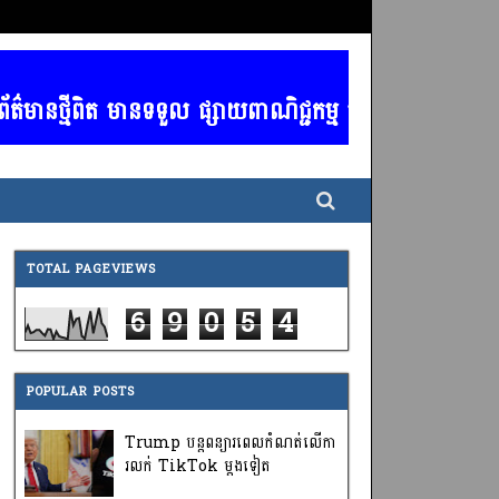
ថ្មីពិត មានទទួល ផ្សាយពាណិជ្ជកម្ម គ្រប់ប្រភទ / ចាងហ្វា
TOTAL PAGEVIEWS
6
9
0
5
4
POPULAR POSTS
Trump បន្តពន្យារពេលកំណត់លើកា
រលក់ TikTok ម្តងទៀត