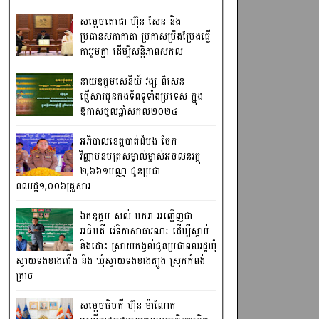
សម្តេចតេជោ ហ៊ុន សែន និង
ប្រធានសភាកាតា ប្រកាសប្រឹងប្រែងធ្វើ
ការ​រួមគ្នា ដើម្បីសន្តិភាពសកល
នាយឧត្តមសេនីយ៍ វង្ស ពិសេន
ផ្ញើសារជូនកងទ័ពទូទាំងប្រទេស ក្នុង
ឱកាសចូលឆ្នាំសកល២០២៤
អភិបាលខេត្តបាត់ដំបង ចែក
វិញ្ញាបនបត្រសម្គាល់ម្ចាស់អចលនវត្ថុ
២,៦៦១បណ្ណ ជូនប្រជា
ពលរដ្ឋ១,០០៦គ្រួសារ
ឯកឧត្តម សល់ មករា អញ្ជើញជា
អធិបតី វេទិកាសាធារណៈ ដើម្បីស្តាប់
និងដោះ ស្រាយកង្វល់ជូនប្រជាពលរដ្ឋឃុំ
ស្វាយទងខាងជើង និង ឃុំស្វាយទងខាងត្បូង ស្រុកកំពង់
ត្រាច
សម្តេចធិបតី ហ៊ុន ម៉ាណែត