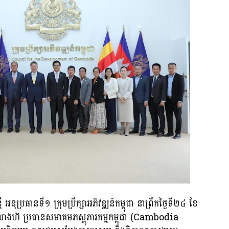
ុប្រធានទី១ ក្រុមប្រឹក្សាអភិវឌ្ឍន៍កម្ពុជា​ នាព្រឹកថ្ងៃទី២៤​ ខែ
លាងហ៊ ប្រធានសមាគមភស្តុភារកម្មកម្ពុជា (Cambodia