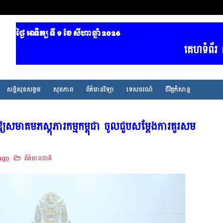
ថ្ងៃ អាទិត្យ ទី 9​ ខែ សីហា ឆ្នាំ 2026
គេហទំព័រ ព័ត៌មាន
សន្តិសុខសង្គម
សុខភាព
ព័ត៌មានវិទ្យា
ទេសចរណ៍
ជីវិត្តកំសាន្ត
តឱ្យសមាគមភស្តុភារកម្មកម្ពុជា ចូលជួបសម្ដែងការគួរសម
ago
ព័ត៌មានជាតិ