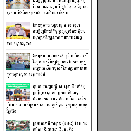
អញ្ជើញជួបជាមួយគណៈប្រតិភូធុរកិច្ច
នៃសាធារណរដ្ឋកូរ៉េ ក្នុងជំនួបសម្តែងការ
គួរសម និងពិភាក្សាការងារ នៅវិមានសន្តិភាព
ឯកឧត្តមអភិសន្តិបណ្ឌិត ស សុខា
អញ្ជើញដឹកនាំកិច្ចប្រជុំស្តាប់ការធ្វើបទ
បង្ហាញអំពីវឌ្ឍនភាពការងាររបស់អគ្គ
នាយកដ្ឋានរដ្ឋបាល
ឯកឧត្តមឧបនាយករដ្ឋមន្រ្តីប្រចាំការ វង្សី
វិស្សុត ចុះពិនិត្យវឌ្ឍនភាពនៃការអនុវត្ត
គម្រោងលើកកម្ពស់ជីវភាពប្រជាជននៅ
ក្នុងស្រុកស្ទោង ខេត្តកំពង់ធំ
ឧបនាយករដ្ឋមន្ត្រី ស សុខា ដឹកនាំកិច្ច
ប្រជុំបូកសរុបសកម្មភាព និងលទ្ធ
ផលការងារចុះមូលដ្ឋានប្រចាំឆមាសទី១
ឆ្នាំ២០២៦ របស់ក្រុមការងាររាជរដ្ឋាភិបាលចុះមូលដ្ឋានខេត្ត
ព្រៃវែង
ក្រុមលេខាធិការដ្ឋាន (RBC) នៃយោធ
ភូមិភាគទី៤កម្ពុជា និងកងទ័ព