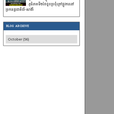
ភូមិភាគទី២ថៃជួបប្រជុំក្រៅផ្លូវការនៅ
ច្រកអន្តរជាតិជាំ-សាង៊ាំ
BLOG ARCHIVE