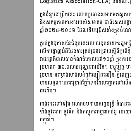
Logistics Association-CLA) និងគណៈប្រតិ
ក្នុងជំនួបនាព្រឹកនេះ លោកប្រធានសមាគមភស្តុភា
និងសកម្មភាពការងាររបស់សមាគម ជាពិសេសបង្ហាញស
ឆ្នាំ២០២៤-២០២៦ ដែលទើបជ្រើសតាំងក្នុងច
ភ្ជាប់ក្នុងឱកាសនៃជំនួបនេះលោលឧបនាយករដ្ឋមន្
លើកបង្ហាញអំពីផែនការគ្រប់ជ្រុងជ្រោយស្ដីពីប្រ
រាជរដ្ឋាភិបាលបានកំណត់គោលដៅ១០ឆ្នាំ ក្នុងការ
ប្រមាណ ៣៦.៦លានដុល្លារអាម៉េរិក។ បច្ចុប្បន្ន 
រួមមាន គម្រោងសាងសង់ផ្លូវល្បឿនលឿន-ភ្នំពេ
មានលក្ខណៈជាគម្រោងផ្នែកទន់ដែលផ្តោតទៅលើការសម្
ជាដើម។
ជាងនេះទៅទៀត លោកឧបនាយករដ្ឋមន្ត្រី ក៏បានលើកឡើង
ទាំងផ្លូវគោក ផ្លូវទឹក និងភស្តុភារកម្មពាក់ព័ន្ធ
កម្ពុជា។