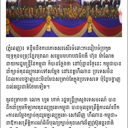
(ភ្នំពេញ)៖ ទន្ទឹមនឹងការកោតសរសើរចំពោះការរៀបចំប្រកួត
យុទ្ធគុនចម្រុះខ្មែរបុរាណ សម្ដេចមហាបវរធិបតី ហ៊ុន ម៉ាណែត
នាយករដ្ឋមន្ត្រីនៃកម្ពុជា ក៏បានថ្លែងថា នៅប៉ុន្មានថ្ងៃនេះ កម្ពុជាបាន
នាំក្បាច់គុនល្បុកតោទៅសម្ដែង នៅខេត្តហឺណាន ប្រទេសចិន
ដែលការបង្ហាញនេះមិនមែនសម្រាប់តែក្នុងប្រទេសទេ ប៉ុន្តែបង្ហាញ
ដល់អន្តរជាតិថែមទៀត។
គួរជម្រាបថា លោក ហួត ហាក់ រដ្ឋមន្ត្រីក្រសួងទេសចរណ៍ បាន
ដឹកនាំក្រុមកីឡាករគុនល្បុក្កតោកម្ពុជា បានចូលរួមព្រឹត្តិការណ៍បើក
«ការសម្តែងក្បាច់គុនរួមគ្នាល្បុក្កតោ-សៅលីញ ហឺណាន-កម្ពុជា»
នាឱកាសព្រឹត្តិការណ៍ពិធីបុណ្យក្បាច់គុនសៅលីញវូស៊ូអន្តរជាតិ