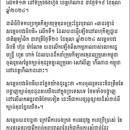
លើកទី១៣ នៅទីក្រុងតឹងហ្វឹង ខេត្តហឺណាន នាថ្ងៃទី១៩ ខែតុលា
ឆ្នាំ២០២៤។
នាពិធីបិទការប្រកួតកីឡាយុទ្ធគុនចម្រុះខ្មែរបុរាណ «ពានរង្វាន់
សម្ដេចបវរធិបតី» លើកទី១ ដែលបានធ្វើឡើងនៅពហុកីឡដ្ឋាន
ជាតិអូឡាំពិក នារាត្រីថ្ងៃទី២០ ខែតុលា ឆ្នាំ២០២៤ សម្ដេចបវរ
ធិបតី ហ៊ុន ម៉ាណែត បានលើកឡើងពីសកម្មភាពរបស់លោករដ្ឋ
មន្ត្រី ហួត ហាក់ ដែលបានដឹកនាំក្រុមកីឡាករគុនល្បុក្កតោកម្ពុជា
ចូលរួមសម្តែងក្បាច់គុនរួមគ្នាល្បុក្កតោ-សៅលីញ ហឺណាន-កម្ពុជា
នៅខេត្តហឺណាននោះ។
សម្ដេចបវរធិបតីបានថ្លែងយ៉ាងដូច្នេះថា «ការចូលរួមនេះមិនត្រឹមតែ
បង្ហាញក្បាច់គុនដូនតាយើងនៅក្នុងប្រទេសទេ ថែមទាំងបង្ហាញ
នៅលើឆាកអន្តរជាតិថែមទៀត នេះគឺជាការផ្សព្វផ្សាយដ៏សំខាន់ពី
ក្បាច់គុនខ្មែរយើង»។
សម្ដេចបានបន្តថា ក្រៅពីការចងក្រង ការអនុវត្ត ការប្រើប្រាស់ តែ
ការផ្សព្វផ្សាយពីក្បាច់គុនបុរាណខ្មែរក៏ជាកិច្ចការសំខាន់ដែរ