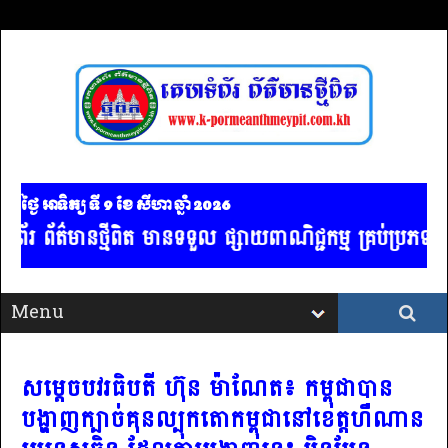
ថ្ងៃ អាទិត្យ ទី 9​ ខែ សីហា ឆ្នាំ 2026
ពិត មានទទួល ផ្សាយពាណិជ្ជកម្ម គ្រប់ប្រភទ / ចាងហ្វាងការ
សម្តេចបវរធិបតី ហ៊ុន ម៉ាណែត៖ កម្ពុជាបាន
បង្ហាញក្បាច់គុនល្បុកតោកម្ពុជានៅខេត្តហឺណាន