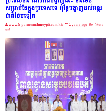
ប្រទេសចិន ដែលការបង្ហាញនេះ មិនមែន
សម្រាប់តែក្នុងប្រទេសទេ ប៉ុន្តែបង្ហាញដល់អន្តរ
ជាតិថែមទៀត
www.k-pormeanthmeypit.com.kh
2 years ago
ព័ត៌មាន
ជាតិ