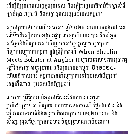
ដើម្បីឱ្យប្រជាពលរដ្ឋក្នុងប្រទេស និងភ្ញៀវអន្តរជាតិកាន់តែស្គាល់ពី
ក្បាច់គុន វប្បធម៌ និងសក្ដានុពលផ្សេងៗរបស់កម្ពុជា។
សូមជម្រាបថា កាលពីខែមេសា ឆ្នាំ២០២៤ នាពេលកន្លងទៅ នៅ
លើទឹកដីសៀមរាប-អង្គរ រដ្ឋបាលខេត្តហឺណានបានដឹកនាំអ្នក
សម្តែងនិងកីឡាករសៅលីញ មកសម្តែងរួមគ្នាជាមួយក្រុម
កីឡាករល្បុកតោកម្ពុជា ក្នុងព្រឹត្តិការណ៍ When Shaolin
Meets Bokator at Angkor ដើម្បីអបអរសាទរការប្រារព្ធ
«ឆ្នាំនៃការផ្លាស់ប្តូរប្រជាជននិងប្រជាជនកម្ពុជា-ចិន២០២៤»
ហើយឱកាសនេះ កម្ពុជាបាននាំល្បុក្កតោទៅជួបសៅលីញនៅ
ខេត្តហឺណាន ប្រទេសចិនវិញម្តង។
តាមរយៈព្រឹត្តិការណ៍អន្តរជាតិនេះដែលមានការចូល
រួមពី៥៦ប្រទេស កីឡាករ សមាគមទេសចរណ៍ ផ្នែកឯកជន និង
ភ្ញៀវទេសចរជាតិនិងអន្តរជាតិសរុបប្រមាណ១,២០០នាក់ និង
សិស្ស គ្រូសម្តែងក្បាច់គុនមានចំនួនប្រមាណ៣ម៉ឺននាក់៕