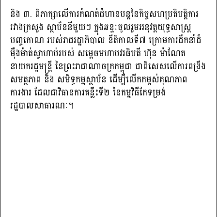
និង ៣. ពិភាក្សាលើការកំណត់ជំហានបន្តនៃកិច្ចសហប្រតិបត្តិការ
រវាងក្រសួង ស្ថាប័ននីមួយៗ ក្នុងឆន្ទៈចូលរួមអនុវត្តយុទ្ធសាស្ត្រ
បញ្ចកោណ របស់រាជរដ្ឋាភិបាល នីតិកាលទី៧ ក្រោមការដឹកនាំដ៏
ម៉ឺងម៉ាត់ស្វាហាប់របស់ សម្តេចមហាបវរធិបតី​ ហ៊ុន ម៉ាណែត
នាយករដ្ឋមន្ត្រី នៃព្រះរាជាណាចក្រកម្ពុជា ជាពិសេសលើការពង្រឹង
សមត្ថភាព និង សមិទ្ធកម្មស្ថាប័ន ដើម្បីលើកកម្ពស់គុណភាព
ការងារ ដែលជាវិធានការគន្លឹះទី២ នៃកម្មវិធីកែទម្រង់
រដ្ឋបាលសាធារណៈ។