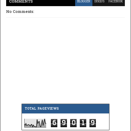
COMMENT
S
BLOGGER
DISQUS
FACEBOOK
No Comments:
TOTAL PAGEVIEWS
6
9
0
1
9