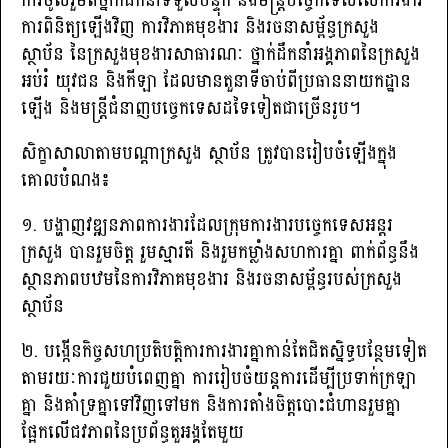
ការចូលរួមពីថ្នាក់ដឹកនាំទទួលបន្ទុក និងមន្ត្រីបច្ចេកទេសលើការងារ
ការពិនិត្យឡើងវិញ ការវិភាគមុខងារ និងរចនាសម្ព័ន្ធក្រសួង
ស្ថាប័ន នៃក្រសួងមុខងារសាធារណៈ ថ្នាក់ដឹកនាំអង្គភាពនៃក្រសួង
អប់រំ យុវជន និងកីឡា ដែលមានតួនាទីចាប់ពីប្រធាននាយកដ្ឋាន
ឡើង និងមន្ត្រីជំនាញបច្ចេកទេសដទៃទៀតជាច្រើនរូប។
សិក្ខាសាលាតាមបណ្តាក្រសួង ស្ថាប័ន ត្រូវបានរៀបចំឡើងក្នុង
គោលបំណង៖
១. បង្ហាញវឌ្ឍនភាពការងារដែលក្រុមការងារបច្ចេកទេសអន្តរ
ក្រសួង បានរួមចិត្ត រួមស្មារតី និងរួមកម្លាំងសហការគ្នា ពាក់ព័ន្ធនឹង
ស្ថានភាពបឋមនៃការវិភាគមុខងារ និងរចនាសម្ព័ន្ធរបស់ក្រសួង
ស្ថាប័ន
២. បង្កើនកិច្ចសហប្រតិបត្តិការការងារគ្នាកាន់តែជិតស្និទ្ធបន្ថែមទៀត
តាមរយៈការជួយបំពេញគ្នា ការរៀបចំយន្តការដើម្បីប្រទាក់ក្រឡា
គ្នា និងគាំទ្រគ្នាទៅវិញទៅមក និងការតាំងចិត្តបោះជំហានរួមគ្នា ​
ផ្អែកលើជវភាពនៃប្រព័ន្ធតួអង្គតែមួយ