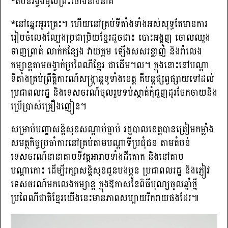
*តំបន់រង្វង់មូលព្រះថោងនាងនាគ
*នៅឆ្នេរអូរត្រេះ។ ហើយនៅគ្រប់ទីតាំងទាំងអស់សុទ្ធតែមានការ
រៀបចំលេងល្បែងប្រជាប្រិយខ្មែរដូចជា៖ បោះអង្គុញ ចោលឈូង
ទាញព្រាត់ លាក់កន្សែង វាយក្អម ឡើងសសរខ្លាញ់ និងរាំលេង
កម្សាន្តតាមចង្វាក់ប្រពៃណីខ្មែរ ជាដើម។ល។ ក្នុងនោះនៅបណ្ដា
ទីតាំងគ្រប់ព្រឹត្តិការណ៍សង្ក្រាន្តទូទាំងខេត្ត គឺបន្តផ្សព្វផ្សាយទៅដល់
ប្រជាពលរដ្ឋ និងទេសចរណ៍ចូលរួមទប់ស្កាត់កុំជួញដូរចែកចាយនិង
ប្រើប្រាស់គ្រឿងញៀន។
សម្រាប់បញ្ហាសន្តិសុខសណ្ដាប់ធ្នាប់ រដ្ឋបាលខេត្តបានត្រៀមកម្លាំង
សមត្ថកិច្ចប្រចាំការនៅគ្រប់តាមបណ្ដាទីប្រជុំជន តាមតំបន់
ទេសចរណ៍នានាតាមទីវត្តអារាមទាំងដីគោក និងនៅតាម
បណ្ដាកោះ ដើម្បីរក្សាសន្តិសុខជូនបងប្អូន ប្រជាពលរដ្ឋ និងភ្ញៀវ
ទេសចរណ៍មកលេងកម្សាន្ត ក្នុងឱកាសនៃពិធីបុណ្យចូលឆ្នាំថ្មី
ប្រពៃណីជាតិខ្មែរយើងនេះមានភាពសប្បាយរីករាយផងដែរ៕