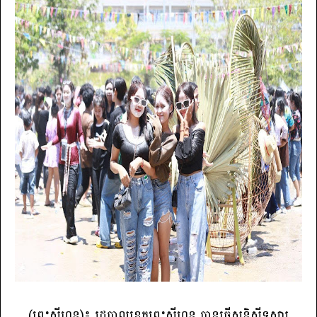
(ព្រះសីហនុ)៖ រដ្ឋបាលខេត្តព្រះសីហនុ បានធ្វើសន្និសីទសារ