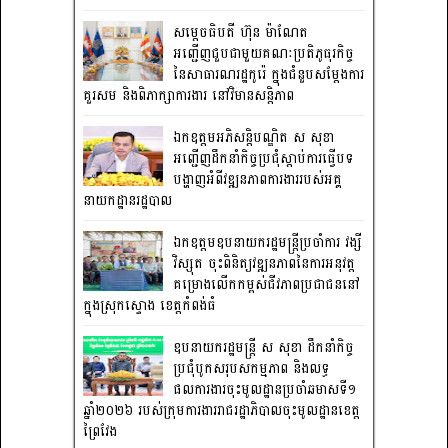
សម្តេចធិបតី ហ៊ុន ម៉ាណែត
អញ្ជើញជួបជាមួយគណៈប្រតិភូធុរកិច្ច
នៃសាធារណរដ្ឋកូរ៉េ ក្នុងជំនួបសម្តែងការ
គួរសម និងពិភាក្សាការងារ នៅវិមានសន្តិភាព
ឯកឧត្តមអភិសន្តិបណ្ឌិត ស សុខា
អញ្ជើញដឹកនាំកិច្ចប្រជុំស្តាប់ការធ្វើបទ
បង្ហាញអំពីវឌ្ឍនភាពការងាររបស់អគ្គ
នាយកដ្ឋានរដ្ឋបាល
ឯកឧត្តមឧបនាយករដ្ឋមន្រ្តីប្រចាំការ វង្សី
វិស្សុត ចុះពិនិត្យវឌ្ឍនភាពនៃការអនុវត្ត
គម្រោងលើកកម្ពស់ជីវភាពប្រជាជននៅ
ក្នុងស្រុកស្ទោង ខេត្តកំពង់ធំ
ឧបនាយករដ្ឋមន្ត្រី ស សុខា ដឹកនាំកិច្ច
ប្រជុំបូកសរុបសកម្មភាព និងលទ្ធ
ផលការងារចុះមូលដ្ឋានប្រចាំឆមាសទី១
ឆ្នាំ២០២៦ របស់ក្រុមការងាររាជរដ្ឋាភិបាលចុះមូលដ្ឋានខេត្ត
ព្រៃវែង