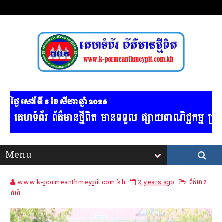
ថ្ងៃ សៅរ៍ ទី 8​ ខែ សីហា ឆ្នាំ 2026
េហទំព័រ ព័ត៌មានថ្មីពិត មានទទួល ផ្សាយពាណិជ្ជកម្ម គ្រប់
www.k-pormeanthmeypit.com.kh
2 years ago
ព័ត៌មាន
ជាតិ