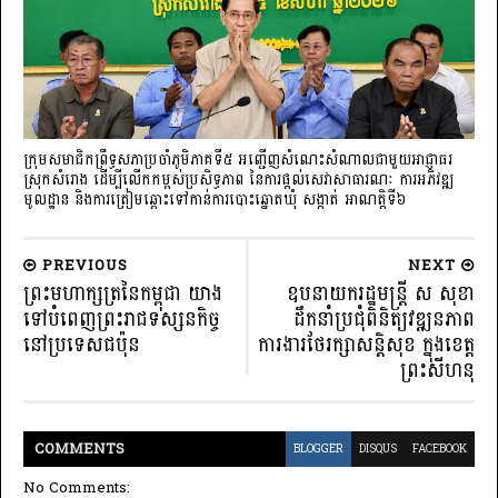
ក្រុមសមាជិកព្រឹទ្ធសភាប្រចាំភូមិភាគទី៥ អញ្ជើញសំណេះសំណាលជាមួយអាជ្ញាធរ
ស្រុកសំរោង ដើម្បីលើកកម្ពស់ប្រសិទ្ធភាព នៃការផ្តល់សេវាសាធារណៈ ការអភិវឌ្ឍ
មូលដ្ឋាន និងការត្រៀមឆ្ពោះទៅកាន់ការបោះឆ្នោតឃុំ សង្កាត់ អាណត្តិទី៦
PREVIOUS
NEXT
ព្រះមហាក្សត្រនៃកម្ពុជា យាង
ឧបនាយករដ្ឋមន្ដ្រី ស សុខា
ទៅបំពេញព្រះរាជទស្សនកិច្ច
ដឹកនាំប្រជុំពិនិត្យវឌ្ឍនភាព
នៅប្រទេសជប៉ុន
ការងារថែរក្សាសន្ដិសុខ ក្នុងខេត្ត
ព្រះសីហនុ
COMMENT
S
BLOGGER
DISQUS
FACEBOOK
No Comments: