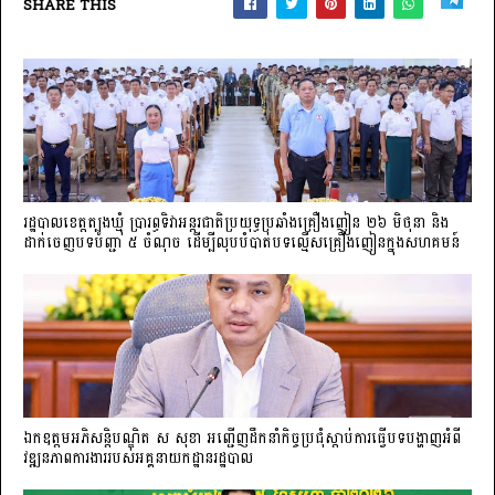
SHARE THIS
រដ្ឋបាលខេត្តត្បូងឃ្មុំ ប្រារព្ធទិវាអន្តរជាតិប្រយុទ្ធប្រឆាំងគ្រឿងញៀន ២៦ មិថុនា និង
ដាក់ចេញបទបញ្ជា ៥ ចំណុច ដើម្បីលុបបំបាត់បទល្មើសគ្រឿងញៀនក្នុងសហគមន៍
ឯកឧត្តមអភិសន្តិបណ្ឌិត ស សុខា អញ្ជើញដឹកនាំកិច្ចប្រជុំស្តាប់ការធ្វើបទបង្ហាញអំពី
វឌ្ឍនភាពការងាររបស់អគ្គនាយកដ្ឋានរដ្ឋបាល