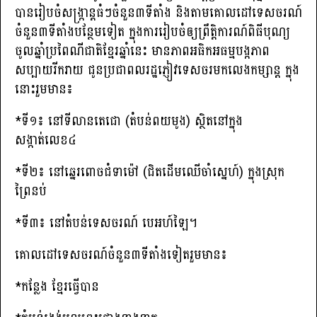
បានរៀបចំសង្ក្រាន្តធំៗចំនួន៣ទីតាំង និងតាមគោលដៅទេសចរណ៍
ចំនួន៣ទីតាំងបន្ថែមទៀត ក្នុងការរៀបចំឲ្យព្រឹត្តិការណ៍ពិធីបុណ្យ
ចូលឆ្នាំប្រពៃណីជាតិខ្មែរឆ្នាំនេះ មានភាពអធិកអធម្មបង្កភាព
សប្បាយរីករាយ ជូនប្រជាពលរដ្ឋភ្ញៀវទេសចរមកលេងកម្សាន្ត ក្នុង
នោះរួមមាន៖
*ទី១៖ នៅទីលានតេជោ (តំបន់ពយមូង) ស្ថិតនៅក្នុង
សង្កាត់លេខ៤
*ទី២៖ នៅឆ្នេរពោចជំទាម៉ៅ (ជិតដើមឈើចាំស្នេហ៍) ក្នុងស្រុក
ព្រៃនប់
*ទី៣៖ នៅតំបន់ទេសចរណ៍ បេអហ៍ឡៃ។
គោលដៅទេសចរណ៍ចំនួន៣ទីតាំងទៀតរួមមាន៖
*កន្លែង ខ្មែរធ្វើបាន