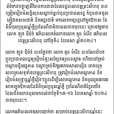
ព័ត៌មានបង្ហាញពីវិធានការនានាដែលរដ្ឋបាលខេត្តព្រះសីហនុ បាន
ត្រៀមរៀបចំសន្តិសុខសណ្ដាប់ធ្នាប់ជូនប្រជាពលរដ្ឋ ក៏ដូចជាទទួល
ភ្ញៀវទេសចរជាតិ និងអន្តរជាតិ មកលេងកម្សាន្តនៅក្នុងឱកាស នៃ
ពិធីបុណ្យចូលឆ្នាំថ្មីប្រពៃណីជាតិនាពេលខាងមុខនេះ ក្រោមវត្តមាន
លោក ឡុង ឌីម៉ង់ អភិបាលរងតំណាងលោក គួច ចំរើន អភិបាល
ខេត្តព្រះសីហនុ នៅថ្ងៃទី៤ ខែមេសា ឆ្នាំ២០២៤។
លោក ឡុង ឌីម៉ង់ បានថ្លែងថា លោក គួច ចំរើន បានណែនាំបង
ប្អូនប្រជាពលរដ្ឋឲ្យរៀបចំផ្ទះសម្បែងឲ្យបានស្អាត ហើយនៅគ្រប់
បណ្ដាមន្ទីរអង្គភាព បណ្ដាគ្រប់ទីវត្តអារាមសាលារៀន រោងចក្រ
សហគ្រាសទូទាំងខេត្តព្រះសីហនុ ត្រូវរៀបចំសោភណ្ឌភាព និង
រៀបចំសង្ក្រាន្តឆ្នាំថ្មីរៀងៗខ្លួនដើម្បីសោភណ្ឌភាព និងចូលរួមអបអរ
សាទរក្នុងឱកាសនៃពិធីបុណ្យចូលឆ្នាំថ្មី ប្រពៃណីជាតិខ្មែរយើង
ដែលនឹងឈានចូលមកដល់នាថ្ងៃទី១៣-១៦ ខែមេសាឆ្នាំ ២០២៤
ខាងមុខនេះ។
លោកអភិបាលរងគូសបញ្ជាក់ថា សម្រាប់ខេត្តព្រះសីហនុឆ្នាំនេះ