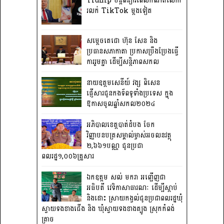
Trump បន្តពន្យារពេលកំណត់លើកា
រលក់ TikTok ម្តងទៀត
សម្តេចតេជោ ហ៊ុន សែន និង
ប្រធានសភាកាតា ប្រកាសប្រឹងប្រែងធ្វើ
ការ​រួមគ្នា ដើម្បីសន្តិភាពសកល
នាយឧត្តមសេនីយ៍ វង្ស ពិសេន
ផ្ញើសារជូនកងទ័ពទូទាំងប្រទេស ក្នុង
ឱកាសចូលឆ្នាំសកល២០២៤
អភិបាលខេត្តបាត់ដំបង ចែក
វិញ្ញាបនបត្រសម្គាល់ម្ចាស់អចលនវត្ថុ
២,៦៦១បណ្ណ ជូនប្រជា
ពលរដ្ឋ១,០០៦គ្រួសារ
ឯកឧត្តម សល់ មករា អញ្ជើញជា
អធិបតី វេទិកាសាធារណៈ ដើម្បីស្តាប់
និងដោះ ស្រាយកង្វល់ជូនប្រជាពលរដ្ឋឃុំ
ស្វាយទងខាងជើង និង ឃុំស្វាយទងខាងត្បូង ស្រុកកំពង់
ត្រាច