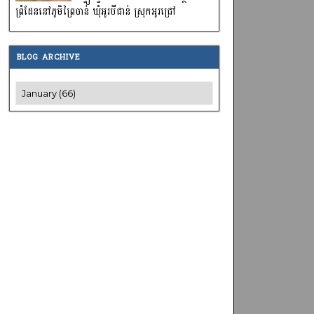
ព្រំដែននៅភូមិព្រៃចាន់ ឃុំអូរបីជាន់ ស្រុកអូរជ្រៅ
BLOG ARCHIVE