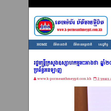
HOME
ព័ត៌មានជាតិ
ព័ត៌មានអន្តរជាតិ
សេដ្ឋកិច្ច
រដ្ឋមន្រ្តីក្រសួងឧស្សាហកម្មអះអាងថា ឆ្នាំ
ប្រព័ន្ធអនឡាញ
www.k-pormeanthmeypit.com.kh
3 years 