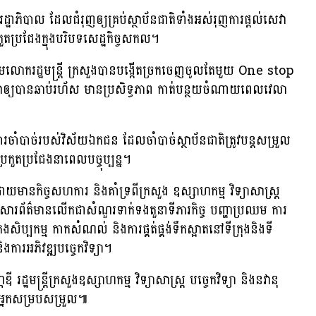
ាល ដែលជំរុញឲ្យគ្រប់ស្ថាប័នជាតិទាំងអស់រុញការផ្តល់សេវា
កួតប្រជែងក្នុងបរិបទសេដ្ឋកិច្ចសកល។
លោករដ្ឋមន្រ្តី ក្រសួងបានបង្កើតច្រកចេញចូលតែមួយ One stop
ាឲ្យបានឆាប់រហ័ស មានប្រសិទ្ធភាព កាត់បន្ថយចំណាយពេលវេលា
រចាំបាច់របស់វិស័យឯកជន ដែលចាំបាច់ស្ថាប័នជាតិត្រូវបន្តសម្រួល
រកួតប្រជែងនាពេលបច្ចុប្បន្ន។​
មានកិច្ចសហការ និងគាំទ្រពីក្រសួង ឧស្សាហកម្ម វិទ្យាសាស្ត្រ
់អ្នកសារព័ត៌មានលើកជាសំណួរទាក់ទងតួនាទីភារកិច្ច បញ្ហាប្រឈម ការ
ិប្បកម្ម កាកសំណល់ និងការផ្គត់ផ្គង់ទឹកស្អាតនៅទីក្រុងនិងទី
ងការអភិវឌ្ឍបច្ចេកវិទ្យា។​
ដ្ឋមន្ត្រីក្រសួងឧស្សាហកម្ម វិទ្យាសាស្ត្រ បច្ចេកវិទ្យា និងនវានុ
ជាអ្នកសម្របសម្រួល៕