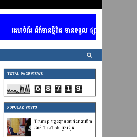
ហទំព័រ ព័ត៌មានថ្មីពិត មានទទួល ផ្សាយពាណិជ្ជកម្ម គ្រប់ប
TOTAL PAGEVIEWS
6
8
7
1
9
POPULAR POSTS
Trump បន្តពន្យារពេលកំណត់លើកា
រលក់ TikTok ម្តងទៀត