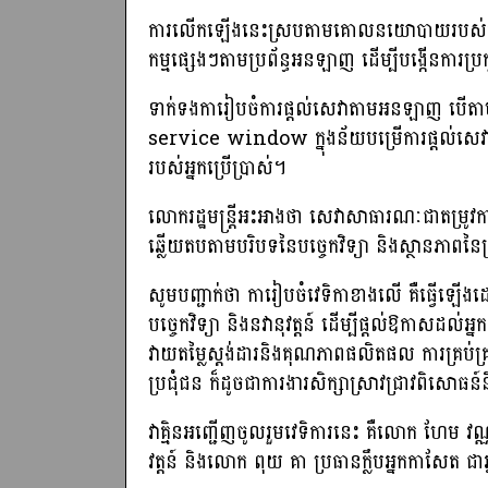
ការលើកឡើងនេះស្របតាមគោលនយោបាយរបស់រដ្ឋាភិប
កម្មផ្សេងៗតាមប្រព័ន្ធអនឡាញ ដើម្បីបង្កើនការប្រ
ទាក់ទងការៀបចំការផ្តល់សេវាតាមអនឡាញ បើតាម
service window ក្នុងន័យបម្រើការផ្តល់សេវ
របស់អ្នកប្រើប្រាស់។
លោករដ្ឋមន្រ្តីអះអាងថា សេវាសាធារណៈជាតម្រូវកា
ឆ្លើយតបតាមបរិបទនៃបច្ចេកវិទ្យា និងស្ថានភាពនៃប្
សូមបញ្ជាក់ថា ការៀបចំវេទិកាខាងលើ គឺធ្វើឡើងដោយ
បច្ចេកវិទ្យា និងនវានុវត្តន៍ ដើម្បីផ្ដល់ឱកាសដល
វាយតម្លៃស្តង់ដារនិងគុណភាពផលិតផល ការគ្រប់គ្រងស
ប្រជុំជន ក៏ដូចជាការងារសិក្សាស្រាវជ្រាវពិសោធន៍និ
វាគ្មិនអញ្ជើញចូលរួមវេទិការនេះ គឺលោក ហែម វណ្ណឌី រ
វត្តន៍ និងលោក ពុយ គា ប្រធានក្លឹបអ្នកកាសែត 