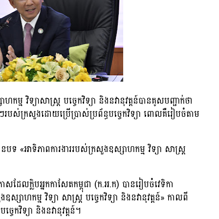
ហកម្ម វិទ្យាសាស្រ្ត បច្ចេកវិទ្យា និងនវានុវត្តន៍បានគូសបញ្ជាក់ថា
ងៗរបស់ក្រសួងដោយប្រើប្រាស់ប្រព័ន្ធបច្ចេកវិទ្យា ពោលគឺរៀបចំតាម
រធានបទ «អាទិភាពការងាររបស់ក្រសួងឧស្សាហកម្ម វិទ្យា សាស្ត្រ
ឱកាសដែលក្លិបអ្នកកាសែតកម្ពុជា (ក.អ.ក) បានរៀបចំវេទិកា
សាហកម្ម វិទ្យា សាស្ត្រ បច្ចេកវិទ្យា និងនវានុវត្តន៍» កាលពី
្ចេកវិទ្យា និងនវានុវត្តន៍។