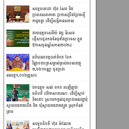
សម្តេចតេជោ ហ៊ុន សែន និង
ប្រធានសភាកាតា ប្រកាសប្រឹងប្រែងធ្វើ
ការ​រួមគ្នា ដើម្បីសន្តិភាពសកល
នាយឧត្តមសេនីយ៍ វង្ស ពិសេន
ផ្ញើសារជូនកងទ័ពទូទាំងប្រទេស ក្នុង
ឱកាសចូលឆ្នាំសកល២០២៤
អភិបាលខេត្តបាត់ដំបង ចែក
វិញ្ញាបនបត្រសម្គាល់ម្ចាស់អចលនវត្ថុ
២,៦៦១បណ្ណ ជូនប្រជា
ពលរដ្ឋ១,០០៦គ្រួសារ
ឯកឧត្តម សល់ មករា អញ្ជើញជា
អធិបតី វេទិកាសាធារណៈ ដើម្បីស្តាប់
និងដោះ ស្រាយកង្វល់ជូនប្រជាពលរដ្ឋឃុំ
ស្វាយទងខាងជើង និង ឃុំស្វាយទងខាងត្បូង ស្រុកកំពង់
ត្រាច
សម្តេចធិបតី ហ៊ុន ម៉ាណែត