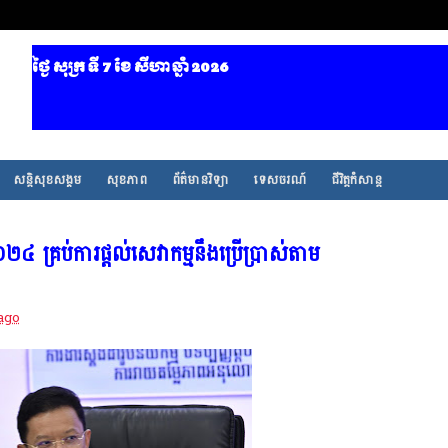
ថ្ងៃ សុក្រ ទី 7​ ខែ សីហា ឆ្នាំ 2026
គេ
សន្តិសុខសង្គម
សុខភាព
ព័ត៌មានវិទ្យា
ទេសចរណ៍
ជីវិត្តកំសាន្ត
២០២៤ គ្រប់ការផ្តល់សេវាកម្មនឹងប្រើប្រាស់តាម
ago