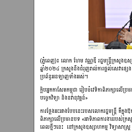
(ភ្នំពេញ)៖ លោក ហែម វណ្ណឌី រដ្ឋមន្រ្តីក្រសួងឧស្សា
ឆ្នាំ២០២៤ ក្រសួងនឹងជំរុញរាល់ការផ្តល់សេវាផ្សេ
ប្រព័ន្ធអនឡាញទាំងអស់។
ក្លិបអ្នកកាសែតកម្ពុជា រៀបចំវេទិកាពិភាក្សាលើប្
បច្ចេកវិទ្យា និងនវានុវត្តន៍»
ការថ្លែងអះអាងបែបនេះរបសលោករដ្ឋមន្ត្រី គឺក្នុង
ពិភាក្សាលើប្រធានបទ «អាទិភាពការងាររបស់ក្រសួងឧស្
ពេលថ្មីៗនេះ នៅក្រសួងឧស្សាហកម្ម វិទ្យាសាស្ត្រ បច