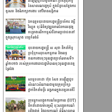
អញ្ជើញជួបជាមួយគណៈប្រតិភូធុរកិច្ច
នៃសាធារណរដ្ឋកូរ៉េ ក្នុងជំនួបសម្តែងការ
គួរសម និងពិភាក្សាការងារ នៅវិមានសន្តិភាព
ឯកឧត្តមឧបនាយករដ្ឋមន្រ្តីប្រចាំការ វង្សី
វិស្សុត ចុះពិនិត្យវឌ្ឍនភាពនៃការអនុវត្ត
គម្រោងលើកកម្ពស់ជីវភាពប្រជាជននៅ
ក្នុងស្រុកស្ទោង ខេត្តកំពង់ធំ
ឧបនាយករដ្ឋមន្ត្រី ស សុខា ដឹកនាំកិច្ច
ប្រជុំបូកសរុបសកម្មភាព និងលទ្ធ
ផលការងារចុះមូលដ្ឋានប្រចាំឆមាសទី១
ឆ្នាំ២០២៦ របស់ក្រុមការងាររាជរដ្ឋាភិបាលចុះមូលដ្ឋានខេត្ត
ព្រៃវែង
សម្តេចតេជោ ហ៊ុន សែន អញ្ជើញជួប
សំណេះសំណាលជាមួយក្រុមប្រឹក្សា
ថ្នាក់ដឹកនាំមន្ទីរ អង្គភាពក្នុងខេត្តរតនគិរី
ក្រុមអ្នកសង្កេតការណ៍អន្តរកាល (IOT)
ដឹកនាំដោយម៉ាឡេស៊ី ចុះសង្កេតការណ៍
ផ្ទៀងផ្ទាត់ និងរាយការណ៍ អំពីស្ថានភាព