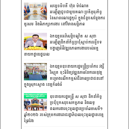
សម្តេចធិបតី ហ៊ុន ម៉ាណែត
អញ្ជើញជួបជាមួយគណៈប្រតិភូធុរកិច្ច
នៃសាធារណរដ្ឋកូរ៉េ ក្នុងជំនួបសម្តែងការ
គួរសម និងពិភាក្សាការងារ នៅវិមានសន្តិភាព
ឯកឧត្តមអភិសន្តិបណ្ឌិត ស សុខា
អញ្ជើញដឹកនាំកិច្ចប្រជុំស្តាប់ការធ្វើបទ
បង្ហាញអំពីវឌ្ឍនភាពការងាររបស់អគ្គ
នាយកដ្ឋានរដ្ឋបាល
ឯកឧត្តមឧបនាយករដ្ឋមន្រ្តីប្រចាំការ វង្សី
វិស្សុត ចុះពិនិត្យវឌ្ឍនភាពនៃការអនុវត្ត
គម្រោងលើកកម្ពស់ជីវភាពប្រជាជននៅ
ក្នុងស្រុកស្ទោង ខេត្តកំពង់ធំ
ឧបនាយករដ្ឋមន្ត្រី ស សុខា ដឹកនាំកិច្ច
ប្រជុំបូកសរុបសកម្មភាព និងលទ្ធ
ផលការងារចុះមូលដ្ឋានប្រចាំឆមាសទី១
ឆ្នាំ២០២៦ របស់ក្រុមការងាររាជរដ្ឋាភិបាលចុះមូលដ្ឋានខេត្ត
ព្រៃវែង