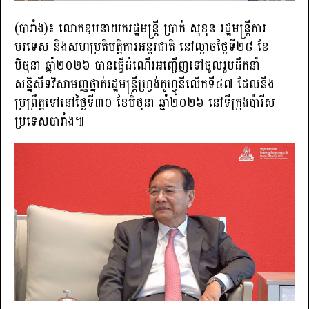
(បារាំង)៖ លោកឧបនាយករដ្ឋមន្ត្រី ប្រាក់ សុខុន រដ្ឋមន្ត្រីការ
បរទេស និងសហប្រតិបត្តិការអន្តរជាតិ នៅល្ងាចថ្ងៃទី២៨ ខែ
មិថុនា ឆ្នាំ២០២៦ បានធ្វើដំណើរអញ្ជើញទៅចូលរួមដឹកនាំ
សន្និសីទវិសាមញ្ញថ្នាក់រដ្ឋមន្ត្រីហ្វ្រង់កូហ្វូនីលើកទី៤៧ ដែលនឹង
ប្រព្រឹត្តទៅនៅថ្ងៃទី៣០ ខែមិថុនា ឆ្នាំ២០២៦ នៅទីក្រុងប៉ារីស
ប្រទេសបារាំង៕