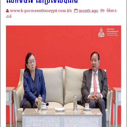
លើកទី៤៧ នៅប្រទេសបារាំង
www.k-pormeanthmeypit.com.kh
month ago
ព័ត៌មាន
ជាតិ