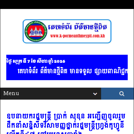
ថ្ងៃ សុក្រ ទី 7​ ខែ សីហា ឆ្នាំ 2026
គេហទំព័រ ព័ត៌មានថ្មីពិត មានទទួល ផ្សាយពាណិជ្ជកម្ម 
ឧបនាយករដ្ឋមន្ត្រី ប្រាក់ សុខុន អញ្ជើញចូលរួម
ដឹកនាំសន្និសីទវិសាមញ្ញថ្នាក់រដ្ឋមន្ត្រីហ្វ្រង់កូហ្វូនី