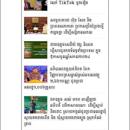
រលក់ TikTok ម្តងទៀត
សម្តេចតេជោ ហ៊ុន សែន និង
ប្រធានសភាកាតា ប្រកាសប្រឹងប្រែងធ្វើ
ការ​រួមគ្នា ដើម្បីសន្តិភាពសកល
នាយឧត្តមសេនីយ៍ វង្ស ពិសេន
ផ្ញើសារជូនកងទ័ពទូទាំងប្រទេស ក្នុង
ឱកាសចូលឆ្នាំសកល២០២៤
អភិបាលខេត្តបាត់ដំបង ចែក
វិញ្ញាបនបត្រសម្គាល់ម្ចាស់អចលនវត្ថុ
២,៦៦១បណ្ណ ជូនប្រជា
ពលរដ្ឋ១,០០៦គ្រួសារ
ឯកឧត្តម សល់ មករា អញ្ជើញជា
អធិបតី វេទិកាសាធារណៈ ដើម្បីស្តាប់
និងដោះ ស្រាយកង្វល់ជូនប្រជាពលរដ្ឋឃុំ
ស្វាយទងខាងជើង និង ឃុំស្វាយទងខាងត្បូង ស្រុកកំពង់
ត្រាច