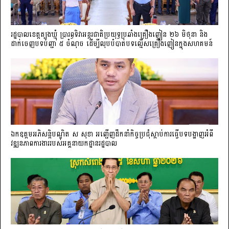
រដ្ឋបាលខេត្តត្បូងឃ្មុំ ប្រារព្ធទិវាអន្តរជាតិប្រយុទ្ធប្រឆាំងគ្រឿងញៀន ២៦ មិថុនា និង
ដាក់ចេញបទបញ្ជា ៥ ចំណុច ដើម្បីលុបបំបាត់បទល្មើសគ្រឿងញៀនក្នុងសហគមន៍
ឯកឧត្តមអភិសន្តិបណ្ឌិត ស សុខា អញ្ជើញដឹកនាំកិច្ចប្រជុំស្តាប់ការធ្វើបទបង្ហាញអំពី
វឌ្ឍនភាពការងាររបស់អគ្គនាយកដ្ឋានរដ្ឋបាល