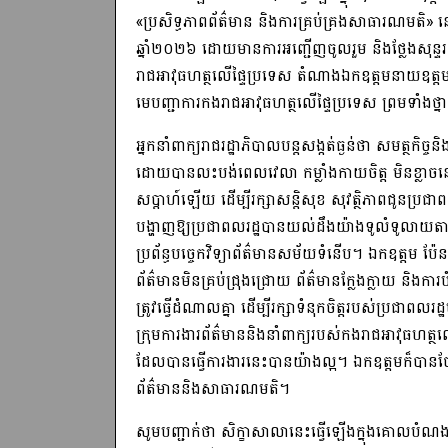
«ប្រសិទ្ធភាពព័ត៌មាន និងការគ្រប់គ្រងសាធារណមតិ» 
ឆ្នាំ២០២៦ ដោយមានការអញ្ជើញចូលរួម និងថ្លែងសុន្ទរ
រាជអាវុធហត្ថលើផ្ទៃប្រទេស តំណាងឯកឧត្តមនាយឧត្ត
មេបញ្ជាការកងរាជអាវុធហត្ថលើផ្ទៃប្រទេស ព្រមទាំងថ្ន
អ្នកនាំពាក្យរាជរដ្ឋាភិបាលបន្តសង្កត់ធ្ងន់ថា សមត្ថកិច
ដោយបានលះបង់ពេលវេលា កម្លាំងកាយចិត្ត មិនខ្លាចនឿ
សប្តាហ៍ឡើយ ដើម្បីរក្សាសន្តិសុខ សុវត្ថិភាពជូនប្រជា
បង្ហាញឱ្យប្រជាពលរដ្ឋបានយល់ដឹងយ៉ាងទូលំទូលាយតាម
ប្រព័ន្ធបច្ចេកវិទ្យាព័ត៌មានសម័យទំនើប។ ឯកឧត្តម ប
ព័ត៌មានមិនគ្រប់ជ្រុងជ្រោយ ព័ត៌មានក្លែងក្លាយ និងកា
ត្រូវធ្វើដំណាលគ្នា ដើម្បីរក្សាទំនុកចិត្តរបស់ប្រជា
ក្រុមការងារព័ត៌មាននិងនាំពាក្យរបស់កងរាជអាវុធហត្
ដែលបានធ្វើការងារនេះបានយ៉ាងល្អ។ ឯកឧត្តមក៏បានចែករ
ព័ត៌មាននិងសាធារណមតិ។
សូមបញ្ជាក់ថា សិក្ខាសាលានេះធ្វើឡើងក្នុងគោលបំណងសំ