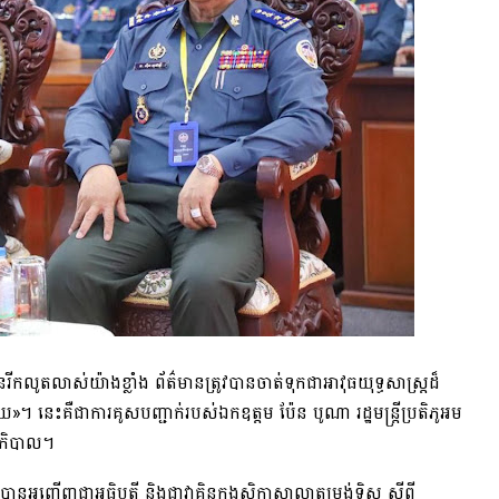
នរីកលូតលាស់យ៉ាងខ្លាំង ព័ត៌មានត្រូវបានចាត់ទុកជាអាវុធយុទ្ធសាស្ត្រដ៏
ះគឺជាការគូសបញ្ជាក់របស់ឯកឧត្តម ប៉ែន បូណា រដ្ឋមន្ត្រីប្រតិភូអម
្ឋាភិបាល។
ញ្ជើញជាអធិបតី និងជាវាគ្មិនក្នុងសិក្ខាសាលាតម្រង់ទិស ស្ដីពី