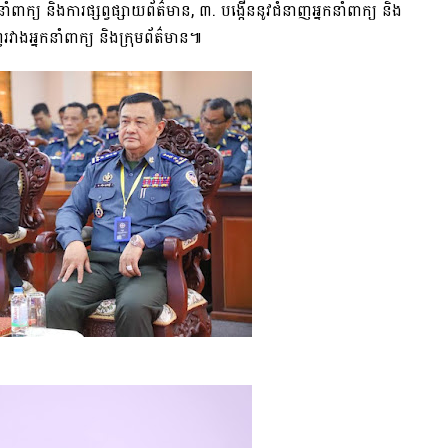
ំពាក្យ និងការផ្សព្វផ្សាយព័ត៌មាន, ៣. បង្កើននូវជំនាញអ្នកនាំពាក្យ និង
វាងអ្នកនាំពាក្យ និងក្រុមព័ត៌មាន៕