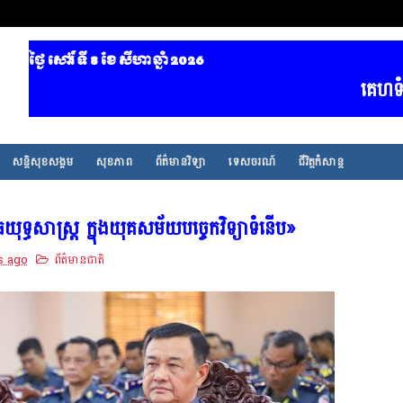
ថ្ងៃ សៅរ៍ ទី 8​ ខែ សីហា ឆ្នាំ 2026
គេហទំព័រ ព
សន្តិសុខសង្គម
សុខភាព
ព័ត៌មានវិទ្យា
ទេសចរណ៍
ជីវិត្តកំសាន្ត
ទ្ធសាស្ត្រ ក្នុងយុគសម័យបច្ចេកវិទ្យាទំនើប»
s ago
ព័ត៌មានជាតិ