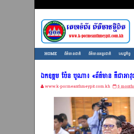
HOME
ព័ត៌មានជាតិ
ព័ត៌មានអន្តរជាតិ
សេដ្ឋកិច្ច
ឯកឧត្តម ប៉ែន បូណា៖ «ព័ត៌មាន គឺជាអាវុធយុ
www.k-pormeanthmeypit.com.kh
5 month