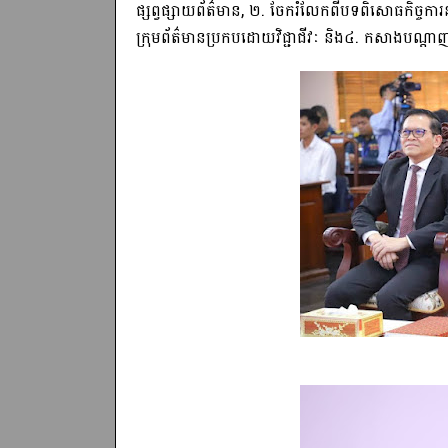
ផ្សព្វផ្សាយព័ត៌មាន, ២. ចែករំលែកពីបទពិសោធកិច្ចការនា
ក្រុមព័ត៌មានប្រកបដោយវិជ្ជាជីវៈ និង៤. កសាងបណ្តាញរ