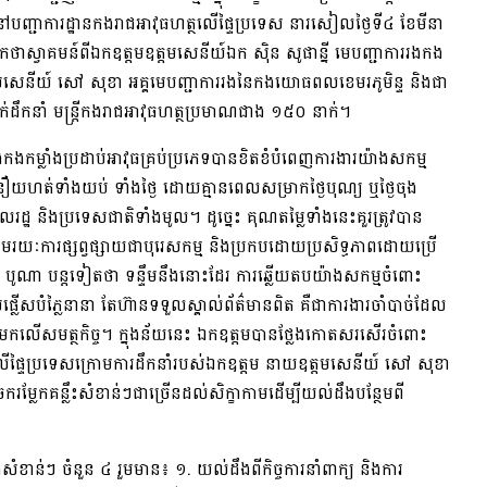
នៅបញ្ជាការដ្ឋានកងរាជអាវុធហត្ថលើផ្ទៃប្រទេស នារសៀលថ្ងៃទី៤ ខែមីនា
កថាស្វាគមន៍ពីឯកឧត្តមឧត្តមសេនីយ៍ឯក ស៊ិន សូផាន្នី មេបញ្ជាការរងកង
មសេនីយ៍ សៅ សុខា អគ្គមេបញ្ជាការរងនៃកងយោធពលខេមរភូមិន្ទ និងជា
ាក់ដឹកនាំ មន្ត្រីកងរាជអាវុធហត្ថប្រមាណជាង ១៥០ នាក់។
្ចនិងកងកម្លាំងប្រដាប់អាវុធគ្រប់ប្រភេទបានខិតខំបំពេញការងារយ៉ាងសកម្ម
យហត់ទាំងយប់ ទាំងថ្ងៃ ដោយគ្មានពេលសម្រាកថ្ងៃបុណ្យ ឬថ្ងៃចុង
ពលរដ្ឋ និងប្រទេសជាតិទាំងមូល។ ដូច្នេះ គុណតម្លៃទាំងនេះគួរត្រូវបាន
រយៈការផ្សព្វផ្សាយជាបុរេសកម្ម និងប្រកបដោយប្រសិទ្ធភាពដោយប្រើ
៉ែន បូណា បន្តទៀតថា ទន្ទឹមនឹងនោះដែរ ការឆ្លើយតបយ៉ាងសកម្មចំពោះ
របំផ្លើសបំភ្លៃនានា តែហ៊ានទទួលស្គាល់ព័ត៌មានពិត គឺជាការងារចាំបាច់ដែល
ពលរដ្ឋមកលើសមត្ថកិច្ច។ ក្នុងន័យនេះ ឯកឧត្តមបានថ្លែងកោតសរសើរចំពោះ
ថលើផ្ទៃប្រទេសក្រោមការដឹកនាំរបស់ឯកឧត្តម នាយឧត្តមសេនីយ៍ សៅ សុខា
ម្លែកគន្លឹះសំខាន់ៗជាច្រើនដល់សិក្ខាកាមដើម្បីយល់ដឹងបន្ថែមពី
ខាន់ៗ ចំនួន ៤ រួមមាន៖ ១. យល់ដឹងពីកិច្ចការនាំពាក្យ និងការ