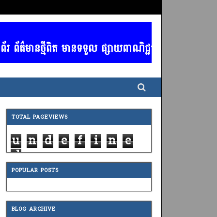
័ត៌មានថ្មីពិត មានទទួល ផ្សាយពាណិជ្ជកម្ម គ្រប់ប្រភទ / ចា
TOTAL PAGEVIEWS
u
n
d
e
f
i
n
e
d
POPULAR POSTS
BLOG ARCHIVE