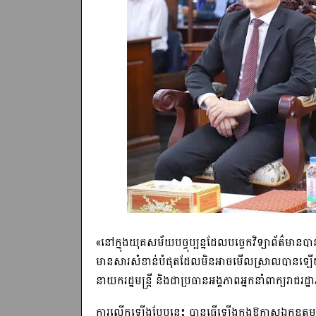
«នៅក្នុងយុគសម័យបច្ចុប្បន្នដែលបច្ចេកវិទ្យាព័ត៌មានបា
មានសារសំខាន់បំផុតដែលមិនអាចមើលស្រាលបានឡើយ»។ នេ
នាយករដ្ឋមន្ត្រី និងជាប្រធានអង្គភាពអ្នកនាំពាក្យរាជរដ
ការលើកឡើងបែបនេះ បានធ្វើឡើងក្នុងឱកាសឯកឧត្តមបានអ