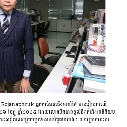
Rojanaphruk អ្នកកាសែតជើងចាស់ថៃ បានរៀបរាប់លើ
ទី២៦ ខែធ្នូ ឆ្នាំ២០២៥ ដោយលោកមិនបានខ្វល់នឹងកំហឹងជាតិនិយម
ានសន្តិភាពសម្រាប់ប្រទេសជាមិត្តជាប់របង។ ខាងក្រោមនេះជា