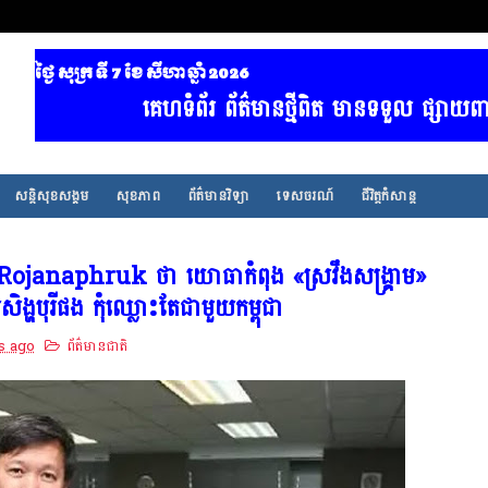
ថ្ងៃ សុក្រ ទី 7​ ខែ សីហា ឆ្នាំ 2026
គេហទំព័រ ព័ត៌មានថ្មីពិត មានទទួល ផ្សាយពាណិជ្
សន្តិសុខសង្គម
សុខភាព
ព័ត៌មានវិទ្យា
ទេសចរណ៍
ជីវិត្តកំសាន្ត
ojanaphruk ថា យោធាកំពុង «ស្រវឹងសង្គ្រាម»
ង្ហបុរីផង កុំឈ្លោះតែជាមួយកម្ពុជា
s ago
ព័ត៌មានជាតិ