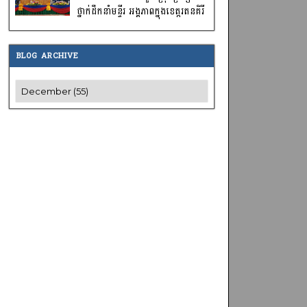
ថ្នាក់ដឹកនាំមន្ទីរ អង្គភាពក្នុងខេត្តរតនគិរី
BLOG ARCHIVE