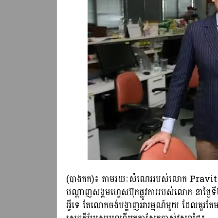
(បាងកក)៖ តាមរយៈសំណេររបស់លោក Pravit 
បណ្តាញសង្គមហ្វេសប៊ុកផ្លូវការរបស់លោក នាថ្ងៃ
អ្វីទេ តែលោកចង់បង្ហាញអារម្មណ៍មួយ ដែលគួរតែម