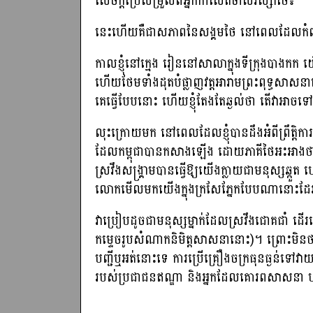
សេចក្តីប្រែសម្រួលពីអ្នកកាសែតចាស់វស្សាថៃ៖
នេះហើយគឺជាសភាពនៃសង្គមថៃ នៅពេលដែលកំពុង «
កាលខ្ញុំនៅក្មេង រៀននៅសាលាក្នុងទីក្រុងបាងកក 
ហើយថែមទាំងដុតបំផ្លាញវត្តអារាមព្រះពុទ្ធសាសន
គេធ្វើបែបនោះ ហើយខ្ញុំតែងតែឆ្ងល់ថា តើវាអាចទៅរួ
លុះក្រោយមក នៅពេលដែលខ្ញុំបានដឹងអំពីព្រឹត្តិ
ដែលកម្ពុជាបានកសាងឡើង ដោយភាគីថៃអះអាងថា ប
ស្រវឹងសង្គ្រាមបានធ្វើឱ្យយើងក្លាយជាមនុស្សឆ្ក
លោកមើលមកយើងក្នុងក្រសែភ្នែកបែបណានោះដែ
វាប្រៀបដូចជាមនុស្សម្នាក់ដែលស្រវឹងជោគជាំ ដ
កម្ទេចរូបសំណាកនិមិត្តសាសនានោះ)។ ព្រោះមិនថាជា
បញ្ជីឬអត់នោះទេ ការប្រើគ្រឿងចក្រធុនធ្ងន់ទៅវា
របស់ប្រជាជនឥណ្ឌា និងអ្នកដែលគោរពសាសនា 