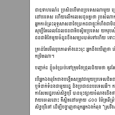
ជាឧទាហរណ៍៖ ប្រសិនបើមានប្រទេសណាមួយ ប្រើវិធីស
នៅបរទេស ហើយលើកលេសដូចគ្នាថា រូបសំណាកនោះមិន
អ្នកកាន់ព្រះពុទ្ធសាសនាថៃប្រាកដជាផ្ទុះកំហឹងជាមិ
សូម្បីតែពេលដែលជនជាតិបស្ចិមប្រទេស យករូបសំណា
ជនជាតិថៃមួយចំនួនខឹងសម្បារបាត់ទៅហើយ ទោះប
គ្រាន់តែមើលរូបភាពទាំងនេះចុះ អ្នកនឹងឃើញថា តើ
កម្រិតណា។
បញ្ជាក់៖ ខ្ញុំចង់ប្រាប់ទៅក្រុមថៃជ្រុលនិយមថា គួរតែ
បើអ្នកឯងពូកែខាងបង្កើតសត្រូវជាមួយប្រទេសជិតខា
ឬទំនាក់ទំនងជាមួយរដ្ឋ និងប្រជាជនបរទេសអី
កាសែតរដ្ឋរបស់សិង្ហបុរី បានចុះផ្សាយចំណងជ
វាយចោលនោះ គឺស្ថិតនៅចម្ងាយ ៤០០ ម៉ែត្រពីព្រំដែនថ
សិង្ហបុរីទៅ ដើម្បីបង្ហាញថាពួកអ្នកឯងកំពុង "ស្រវឹង