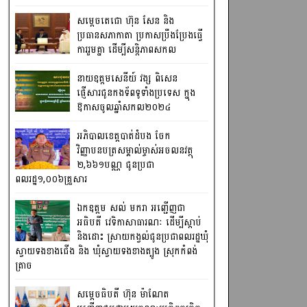
សម្តេចតេជោ ហ៊ុន សែន និង
ប្រធានសភាកាតា ប្រកាសប្រឹងប្រែងធ្វើ
ការ​រួមគ្នា ដើម្បីសន្តិភាពសកល
នាយឧត្តមសេនីយ៍ វង្ស ពិសេន
ផ្ញើសារជូនកងទ័ពទូទាំងប្រទេស ក្នុង
ឱកាសចូលឆ្នាំសកល២០២៤
អភិបាលខេត្តបាត់ដំបង ចែក
វិញ្ញាបនបត្រសម្គាល់ម្ចាស់អចលនវត្ថុ
២,៦៦១បណ្ណ ជូនប្រជា
ពលរដ្ឋ១,០០៦គ្រួសារ
ឯកឧត្តម សល់ មករា អញ្ជើញជា
អធិបតី វេទិកាសាធារណៈ ដើម្បីស្តាប់
និងដោះ ស្រាយកង្វល់ជូនប្រជាពលរដ្ឋឃុំ
ស្វាយទងខាងជើង និង ឃុំស្វាយទងខាងត្បូង ស្រុកកំពង់
ត្រាច
សម្តេចធិបតី ហ៊ុន ម៉ាណែត