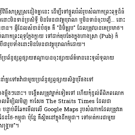
ាស្ត្រស្រដៀងគ្នានេះ ដើម្បីទៅផ្តួលរំលំរូបសំណាកព្រះពុទ្ធដ៏ធំ
ទាន់ប្រសិទ្ធី មិនមែនជាវត្ថុបុរាណ ឬមិនទាន់ចុះបញ្ជី... នោះ
នខាន។ អ្វីដែលសំខាន់បំផុត គឺ "និមិត្តរូប" ដែលត្រូវបានគេប្រមាថ។
កព្រះពុទ្ធក្លែងក្លាយ ទៅដាក់តុបតែងក្នុងហាងស្រា (Pub) ក៏
ីជារូបទាំងនោះមិនមែនជាវត្ថុបុរាណក៏ដោយ។
ប្រព័ន្ធផ្សព្វផ្សាយឥណ្ឌាបានចុះផ្សាយព័ត៌មាននេះទូលំទូលាយ
នាំគ្នាទៅតវ៉ាជាមួយប្រព័ន្ធផ្សព្វផ្សាយសិង្ហបុរីផងទៅ
ងម្ល៉ឹងៗនោះ។ បង្កើតសត្រូវម្នាក់ទៀតទៅ ហើយកុំខ្វល់ពីពិភពលោក
។ កាលពីម្សិលមិញ កាសែត The Straits Times ដែលជា
ើងថា បន្ទាប់ពីឆែកមើលលើ Google Maps រូបសំណាកដែលត្រូវគេ
ៃ-កម្ពុជា ប៉ុន្តែ គឺស្ថិតនៅក្នុងដីកម្ពុជា។ ទៅចាត់ការជាមួយ
សង្គ្រាម"។