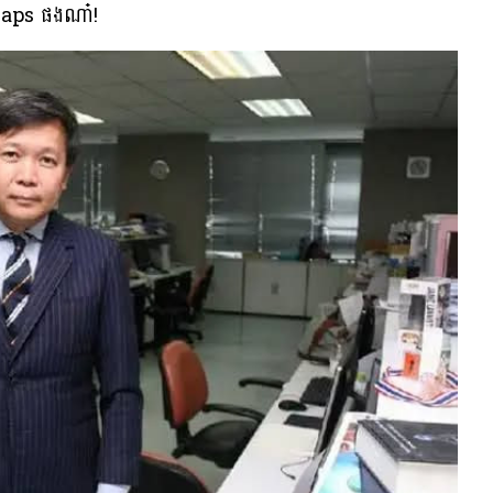
 Maps ផងណា៎!