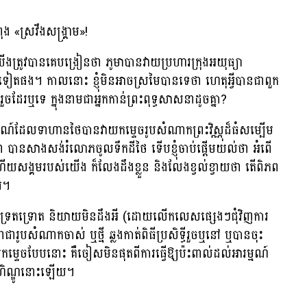
ស្រវឹងសង្គ្រាម»!
យើងត្រូវបានគេបង្រៀនថា ភូមាបានវាយប្រហារក្រុងអយុធ្យា
ាទៀតផង។ កាលនោះ ខ្ញុំមិនអាចស្រមៃបានទេថា ហេតុអ្វីបានជាពួក
ចដែរឬទេ ក្នុងនាមជាអ្នកកាន់ព្រះពុទ្ធសាសនាដូចគ្នា?
ការណ៍ដែលទាហានថៃបានវាយកម្ទេចរូបសំណាកព្រះវិស្ណុដ៏ធំសម្បើម
ានសាងសង់រំលោភចូលទឹកដីថៃ ទើបខ្ញុំចាប់ផ្តើមយល់ថា អំពើ
ួត ហើយសង្គមរបស់យើង ក៏លែងដឹងខ្លួន និងលែងខ្វល់ខ្វាយថា តើពិភព
រ។
ើរទ្រេតទ្រោត និយាយមិនដឹងអី (ដោយលើកលេសផ្សេងៗជុំវិញការ
រូបសំណាកចាស់ ឬថ្មី ឆ្លងកាត់ពិធីប្រសិទ្ធីរួចឬនៅ ឬបានចុះ
យកម្ទេចបែបនោះ គឺចៀសមិនផុតពីការធ្វើឱ្យប៉ះពាល់ដល់អារម្មណ៍
ហិណ្ឌូនោះឡើយ។