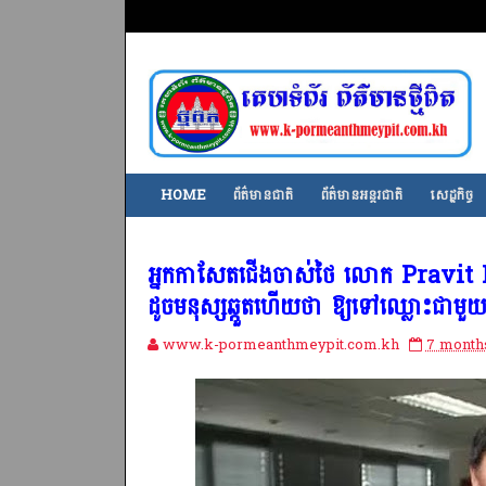
HOME
ព័ត៌មានជាតិ
ព័ត៌មានអន្តរជាតិ
សេដ្ឋកិច្ច
អ្នកកាសែតជើងចាស់ថៃ លោក Pravit R
ដូចមនុស្សឆ្កួតហើយថា ឱ្យទៅឈ្លោះជាមួយសិ
www.k-pormeanthmeypit.com.kh
7 month