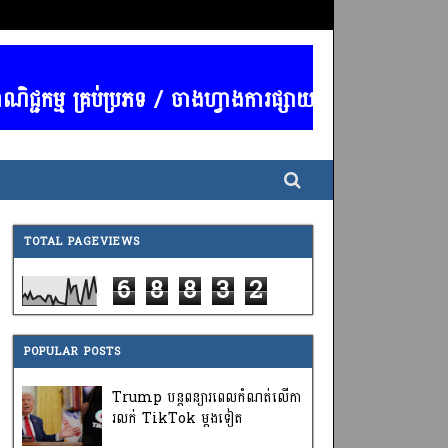
ជកម្ម គ្រប់ប្រភទ / ចាងហ្វាងការផ្សាយ : លោក ថាំង ប៊ុន សុ
TOTAL PAGEVIEWS
6
8
8
3
2
POPULAR POSTS
Trump បន្តពន្យារពេលកំណត់លើកា
រលក់ TikTok ម្តងទៀត