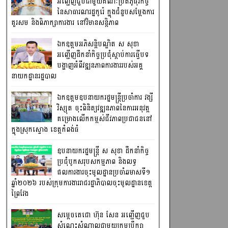
អញ្ជើញជួបជាមួយគណៈប្រតិភូធុរកិច្ច
នៃសាធារណរដ្ឋកូរ៉េ ក្នុងជំនួបសម្តែងការ
គួរសម និងពិភាក្សាការងារ នៅវិមានសន្តិភាព
ឯកឧត្តមអភិសន្តិបណ្ឌិត ស សុខា
អញ្ជើញដឹកនាំកិច្ចប្រជុំស្តាប់ការធ្វើបទ
បង្ហាញអំពីវឌ្ឍនភាពការងាររបស់អគ្គ
នាយកដ្ឋានរដ្ឋបាល
ឯកឧត្តមឧបនាយករដ្ឋមន្រ្តីប្រចាំការ វង្សី
វិស្សុត ចុះពិនិត្យវឌ្ឍនភាពនៃការអនុវត្ត
គម្រោងលើកកម្ពស់ជីវភាពប្រជាជននៅ
ក្នុងស្រុកស្ទោង ខេត្តកំពង់ធំ
ឧបនាយករដ្ឋមន្ត្រី ស សុខា ដឹកនាំកិច្ច
ប្រជុំបូកសរុបសកម្មភាព និងលទ្ធ
ផលការងារចុះមូលដ្ឋានប្រចាំឆមាសទី១
ឆ្នាំ២០២៦ របស់ក្រុមការងាររាជរដ្ឋាភិបាលចុះមូលដ្ឋានខេត្ត
ព្រៃវែង
សម្តេចតេជោ ហ៊ុន សែន អញ្ជើញជួប
សំណេះសំណាលជាមួយក្រុមប្រឹក្សា