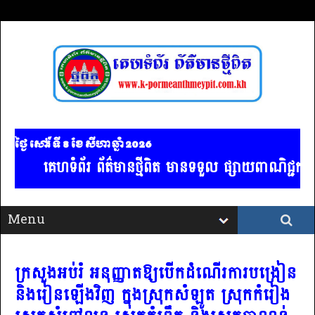
ថ្ងៃ សៅរ៍ ទី 8​ ខែ សីហា ឆ្នាំ 2026
គេហទំព័រ ព័ត៌មានថ្មីពិត មានទទួល ផ្សាយពាណិជ្ជកម្ម
ក្រសួងអប់រំ អនុញ្ញាតឱ្យបើកដំណើរការបង្រៀន
និងរៀនឡើងវិញ ក្នុងស្រុកសំឡូត ស្រុកកំរៀង