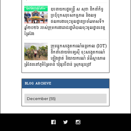
ឧបនាយករដ្ឋមន្ត្រី ស សុខា ដឹកនាំកិច្ច
ប្រជុំបូកសរុបសកម្មភាព និងលទ្ធ
ផលការងារចុះមូលដ្ឋានប្រចាំឆមាសទី១
ឆ្នាំ២០២៦ របស់ក្រុមការងាររាជរដ្ឋាភិបាលចុះមូលដ្ឋានខេត្ត
ព្រៃវែង
ក្រុមអ្នកសង្កេតការណ៍អន្តរកាល (IOT)
ដឹកនាំដោយម៉ាឡេស៊ី ចុះសង្កេតការណ៍
ផ្ទៀងផ្ទាត់ និងរាយការណ៍ អំពីស្ថានភាព
ព្រំដែននៅភូមិព្រៃចាន់ ឃុំអូរបីជាន់ ស្រុកអូរជ្រៅ
BLOG ARCHIVE