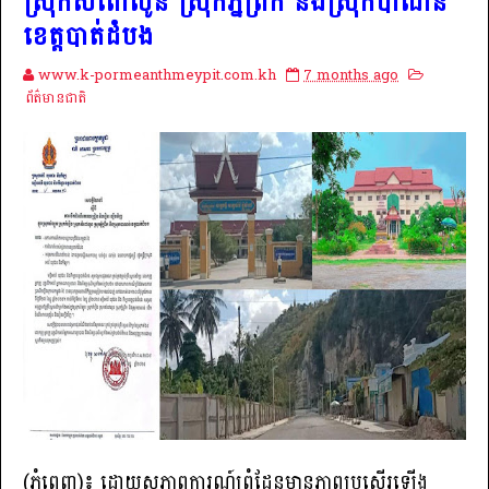
ស្រុកសំពៅលូន ស្រុកភ្នំព្រឹក និងស្រុកបាណន់
ខេត្តបាត់ដំបង
www.k-pormeanthmeypit.com.kh
7 months ago
ព័ត៌មានជាតិ
(ភ្នំពេញ)៖ ដោយសភាពការណ៍ព្រំដែនមានភាពប្រសើរឡើង