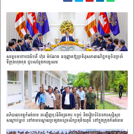
សម្តេចមហាបវរធិបតី ហ៊ុន ម៉ាណែត អនុញ្ញាតឱ្យប្រតិភូសភាពាណិជ្ជកម្មចិន​ប្រចាំ
ទីក្រុងហុងកុង ជួបសម្តែងការគួរសម
អភិបាលខេត្តកំពង់ចាម អញ្ជើញចុះពិនិត្យអគារ បន្ទប់ និងរៀបចំផែនការសន្តិសុខ
សណ្តាប់ធ្នាប់ នៅតាមមណ្ឌលប្រឡងមធ្យមសិក្សាទុតិយភូមិ នៅក្នុងក្រុងកំពង់ចាម