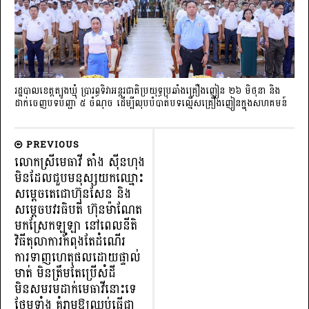
រដ្ឋបាលខេត្តត្បូងឃ្មុំ ប្រារព្ធទិវាអន្តរជាតិប្រយុទ្ធប្រឆាំងគ្រឿងញៀន ២៦ មិថុនា និង
ដាក់ចេញបទបញ្ជា ៥ ចំណុច ដើម្បីលុបបំបាត់បទល្មើសគ្រឿងញៀនក្នុងសហគមន៍
PREVIOUS
លោកស្រីមេធាវី តាំង ស៊ីនហុង
មិនដែលជួបមនុស្សយកឈ្មោះ
សម្តេចតេជោហ៊ុនសែន និង
សម្តេចបវរធិបតី ហ៊ុនម៉ាណែត
មកស្រែកឡូឡា នៅពេលនីតិ
វិធីតុលាការកំពុងតែដំណើរ
ការទាញហេតុផលដោយផ្ទាល់
មាត់ មិនត្រឹមតែប្រើសំដី
មិនសមរមដាក់មេធាវីនោះទេ
ថែមទាំង គំរាមឱ្យឈប់ធ្វើជា