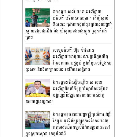
ឯកឧត្តម សល់ មករា អញ្ជើញជា
អធិបតី វេទិកាសាធារណៈ ដើម្បីស្តាប់
និងដោះ ស្រាយកង្វល់ជូនប្រជាពលរដ្ឋឃុំ
ស្វាយទងខាងជើង និង ឃុំស្វាយទងខាងត្បូង ស្រុកកំពង់
ត្រាច
សម្តេចធិបតី ហ៊ុន ម៉ាណែត
អញ្ជើញជួបជាមួយគណៈប្រតិភូធុរកិច្ច
នៃសាធារណរដ្ឋកូរ៉េ ក្នុងជំនួបសម្តែងការ
គួរសម និងពិភាក្សាការងារ នៅវិមានសន្តិភាព
ឯកឧត្តមអភិសន្តិបណ្ឌិត ស សុខា
អញ្ជើញដឹកនាំកិច្ចប្រជុំស្តាប់ការធ្វើបទ
បង្ហាញអំពីវឌ្ឍនភាពការងាររបស់អគ្គ
នាយកដ្ឋានរដ្ឋបាល
ឯកឧត្តមឧបនាយករដ្ឋមន្រ្តីប្រចាំការ វង្សី
វិស្សុត ចុះពិនិត្យវឌ្ឍនភាពនៃការអនុវត្ត
គម្រោងលើកកម្ពស់ជីវភាពប្រជាជននៅ
ក្នុងស្រុកស្ទោង ខេត្តកំពង់ធំ