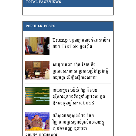
TOTAL PAGEVIEWS
POPULAR POSTS
Trump បន្តពន្យារពេលកំណត់លើកា
រលក់ TikTok ម្តងទៀត
សម្តេចតេជោ ហ៊ុន សែន និង
ប្រធានសភាកាតា ប្រកាសប្រឹងប្រែងធ្វើ
ការ​រួមគ្នា ដើម្បីសន្តិភាពសកល
នាយឧត្តមសេនីយ៍ វង្ស ពិសេន
ផ្ញើសារជូនកងទ័ពទូទាំងប្រទេស ក្នុង
ឱកាសចូលឆ្នាំសកល២០២៤
អភិបាលខេត្តបាត់ដំបង ចែក
វិញ្ញាបនបត្រសម្គាល់ម្ចាស់អចលនវត្ថុ
២,៦៦១បណ្ណ ជូនប្រជា
ពលរដ្ឋ១,០០៦គ្រួសារ