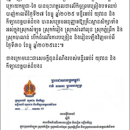
ក្រោយកម្ពុជា-ថៃ បានចុះហត្ថលេខាលើកិច្ចព្រមព្រៀងបទឈប់
បាញ់កាលពីថ្ងៃទី២៧ ខែធ្នូ ឆ្នាំ២០២៥ មន្ទីរអប់រំ យុវជន និង
កីឡាខេត្តបាត់ដំបង បានសម្រេចអនុញ្ញាតឱ្យគ្រឹះស្ថានសិក្សាទាំង
អស់ក្នុងស្រុកសំឡូត ស្រុកកំរៀង ស្រុកសំពៅលូន ស្រុកភ្នំព្រឹក និង
ស្រុកបាណន់ បើកដំណើរការបង្រៀន និងរៀនឡើងវិញចាប់ពី
ថ្ងៃទី៣០ ខែធ្នូ ឆ្នាំ២០២៥នេះ៕
ខាងក្រោមនេះជាសេចក្តីជូនដំណឹងរបស់មន្ទីរអប់រំ យុវជន និង
កីឡាខេត្តបាត់ដំបង៖