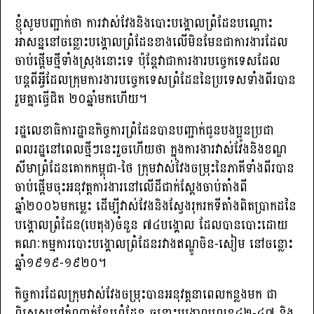
ខ្ញុំសូមបញ្ជាក់ថា ការវាស់វែងនិងបោះបង្គោលព្រំដែនបណ្តោះ
អាសន្ននៅចន្លោះបង្គោលព្រំដែនខាងលើមិនមែនជាការងារដែល
ចាប់ផ្ដើមថ្មីទាំងស្រុងនោះទេ ប៉ុន្តែវាជាការងារបច្ចេកទេសដែល
បន្តពីអ្វីដែលក្រុមការងារបច្ចេកទេសព្រំដែននៃប្រទេសទាំងពីរបាន
រួមគ្នាធ្វើជិត ២០ឆ្នាំមកហើយ។
រដ្ឋលេខាធិការដ្ឋានកិច្ចការព្រំដែនបានបញ្ជាក់ជូនបងប្អូនប្រជា
ពលរដ្ឋនៅពេលថ្មីៗនេះរួចហើយថា ក្នុងការងារវាស់វែងនិងខណ្ឌ
សីមាព្រំដែនគោកកម្ពុជា-ថៃ ក្រុមវាស់វែងចម្រុះនៃភាគីទាំងពីរបាន
ចាប់ផ្តើមចុះអនុវត្តការងារនៅលើដីជាក់ស្ដែងចាប់តាំងពី
ឆ្នាំ២០០៦មកម្លេះ ដើម្បីវាស់វែងនិងស្វែងរុករកទីតាំងពិតប្រាកដនៃ
បង្គោលព្រំដែន(បេតុង)ចំនួន ៧៤បង្គោល ដែលបានបោះដោយ
គណៈកម្មការបោះបង្គោលព្រំដែនរវាងឥណ្ឌូចិន-សៀម នៅចន្លោះ
ឆ្នាំ១៩១៩-១៩២០។
កិច្ចការដែលក្រុមវាស់វែងចម្រុះបានអនុវត្តនាពេលកន្លងមក ជា
ពិសេសនៅកំណាត់ខ្សែព្រំដែន ចន្លោះបង្គោលលេខ៤២-៤៧ និង