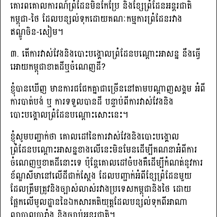
គោរពគោលការណ៍ព្រំដែនមិនកែប្រែ និងខ្សែព្រំដែនអន្តរជាតិ
កម្ពុជា-ថៃ ដែលបន្សល់ទុកដោយគណៈកម្មការព្រំដែនរវាង
ឥណ្ឌូចិន-សៀម។
៣. តើការវាស់វែងនិងបោះបង្គោលព្រំដែនបណ្តោះអាសន្ន នឹងធ្វើ
អោយកម្ពុជាខាតដីឬចំណេញដី?
ខ្ញុំបានឃើញ មានការជជែកគ្នាជាច្រើននៅតាមបណ្ដាញសង្គម អំពី
ការបាត់បង់ ឬ ការទទួលបានដី បន្ទាប់ពីការវាស់វែងនិង
បោះបង្គោលព្រំដែនបណ្ដោះសោះនេះ។
ខ្ញុំសូមបញ្ជាក់ថា គោលដៅនៃការវាស់វែងនិងបោះបង្គោល
ព្រំដែនបណ្តោះអាសន្នខាងលើនេះមិនមែនដើម្បីគណនាអំពីការ
ចំណេញឬខាតដីនោះទេ ប៉ុន្តែគោលដៅចំបងគឺដើម្បីកំណត់នូវការ
ខ័ណ្ឌសីមានៅលើដីជាក់ស្តែង ដែលបញ្ជាក់អំពីខ្សែព្រំដែនមួយ
ដែលត្រឹមត្រូវនិងច្បាស់លាស់រវាងប្រទេសកម្ពុជានិងថៃ ដោយ
ផ្អែកលើមូលដ្ឋាននៃឯកសារគតិយុត្តដែលបន្សល់ទុកពីអាណា
ព្យាបាលបារាំង និងច្បាប់អន្តរជាតិ។