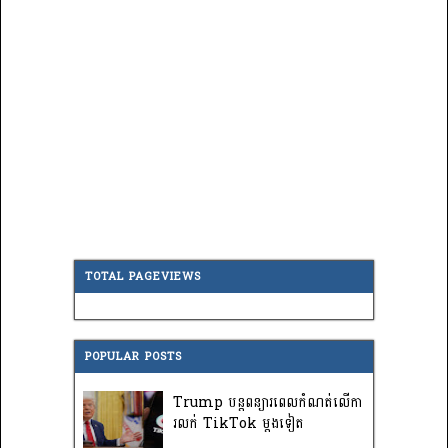
TOTAL PAGEVIEWS
POPULAR POSTS
Trump បន្តពន្យារពេលកំណត់លើកា
រលក់ TikTok ម្តងទៀត