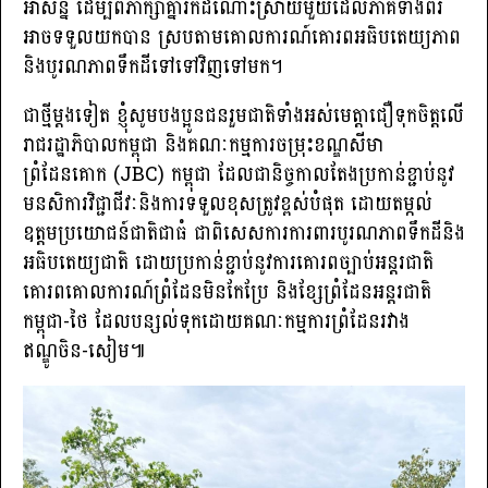
អាសន្ន ដើម្បីពិភាក្សាគ្នារកដំណោះស្រាយមួយដែលភាគីទាំងពីរ
អាចទទួលយកបាន ស្របតាមគោលការណ៍គោរពអធិបតេយ្យភាព
និងបូរណភាពទឹកដីទៅទៅវិញទៅមក។
ជាថ្មីម្តងទៀត ខ្ញុំសូមបងប្អូនជនរួមជាតិទាំងអស់មេត្តាជឿទុកចិត្តលើ
រាជរដ្ឋាភិបាលកម្ពុជា និងគណៈកម្មការចម្រុះខណ្ឌសីមា
ព្រំដែនគោក (JBC) កម្ពុជា ដែលជានិច្ចកាលតែងប្រកាន់ខ្ជាប់នូវ
មនសិការវិជ្ជាជីវៈនិងការទទួលខុសត្រូវខ្ពស់បំផុត ដោយតម្កល់
ឧត្តមប្រយោជន៍ជាតិជាធំ ជាពិសេសការការពារបូរណភាពទឹកដីនិង
អធិបតេយ្យជាតិ ដោយប្រកាន់ខ្ជាប់នូវការគោរពច្បាប់អន្តរជាតិ
គោរពគោលការណ៍ព្រំដែនមិនកែប្រែ និងខ្សែព្រំដែនអន្តរជាតិ
កម្ពុជា-ថៃ ដែលបន្សល់ទុកដោយគណៈកម្មការព្រំដែនរវាង
ឥណ្ឌូចិន-សៀម៕