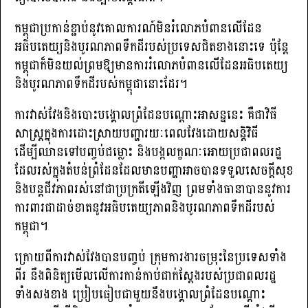
កម្ពុជាប្រកាន់ខ្ជាប់នូវគោលការណ៍មិនរំលោភបំពានលើដែន
អធិបតេយ្យនិងបូរណភាពទឹកដីរបស់ប្រទេសជិតខាងនោះទេ ប៉ុន្តែ
កម្ពុជាក៏មិនយល់ព្រមឱ្យមានការរំលោភបំពានលើដែនអធិបតេយ្យ
និងបូរណភាពទឹកដីរបស់កម្ពុជានោះដែរ។
ការវាស់វែងនិងបោះបង្គោលព្រំដែនបណ្តោះអាសន្ននេះ គឺជាវិធី
សាស្ត្រក្នុងការដោះស្រាយបញ្ហារយៈពេលវែងដោយសន្តិវិធី
ដើម្បីឈានទៅបញ្ចប់ជម្លោះ និងបង្កលក្ខណៈអោយប្រជាពលរដ្ឋ
ដែលរស់ក្នុងតំបន់ព្រំដែនដែលមានបញ្ហាអាចបានទទួលសេចក្តីសុខ
និងបន្តជីវភាពរស់នៅជាប្រក្រតីឡើងវិញ ព្រមទាំងធានាបាននូវការ
ការពារជាដាច់ខាតនូវអធិបតេយ្យភាពនិងបូរណភាពទឹកដីរបស់
កម្ពុជា។
ក្រោយពីការវាស់វែងបានបញ្ចប់ ក្រុមការងារចម្រុះនៃប្រទេសទាំង
ពីរ នឹងពិនិត្យមើលលើការកាន់កាប់ជាក់ស្តែងរបស់ប្រជាពលរដ្ឋ
ទាំងសងខាង ប្រៀបធៀបជាមួយនឹងបង្គោលព្រំដែនបណ្តោះ