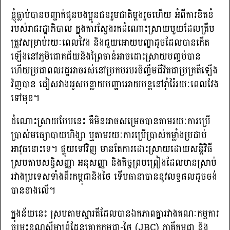
ខ្ញុំធ្លាប់បានបញ្ជាក់ជូនបងប្អូនជនរួមជាតិម្តងរួចហើយ អំពីការខិតខំ
របស់រាជរដ្ឋាភិបាល ក្នុងការស្វែងរកដំណោះស្រាយមួយដែលត្រឹម
ត្រូវសម្រាប់រយៈពេលវែង និងជួយអោយបញ្ហាដូចដែលបានកើត
ឡើងនៅភូមិជោគជ័យនិងព្រៃចាន់អាចដោះស្រាយបញ្ចប់បាន
ហើយប្រជាពលរដ្ឋអាចរស់នៅប្រកបរបរចិញ្ចឹមជីវិតជាប្រក្រតីឡើង
វិញបាន ជៀសវាងអូសបន្លាយបញ្ហាអោយបន្តនៅរ៉ាំរ៉ៃរយៈពេលវែង
ទៅមុខ។
ដំណោះស្រាយបែបនេះ គឺមិនអាចសម្រេចបានតាមរយៈការប្រើ
ប្រាស់មធ្យោបាយហិង្សា ឬតាមរយៈការប្រើប្រាស់កម្លាំងប្រដាប់
អាវុធនោះទេ។ ផ្ទុយទៅវិញ មានតែការដោះស្រាយដោយសន្តិវិធី
ស្របតាមសន្ធិសញ្ញា អនុសញ្ញា និងកិច្ចព្រមព្រៀងដែលមានស្រាប់
រវាងប្រទេសទាំងពីរកម្ពុជានិងថៃ ទើបធានាបាននូវលទ្ធផលដូចចង់
បានខាងលើ។
ក្នុងន័យនេះ ស្របតាមស្មារតីដែលបានឯកភាពគ្នារវាងគណៈកម្មការ
ចម្រុះខណ្ឌសីមាព្រំដែនគោកកម្ពុជា-ថៃ (JBC) ភាគីកម្ពុជា និង