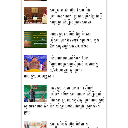
សម្តេចតេជោ ហ៊ុន សែន និង
ប្រធានសភាកាតា ប្រកាសប្រឹងប្រែងធ្វើ
ការ​រួមគ្នា ដើម្បីសន្តិភាពសកល
នាយឧត្តមសេនីយ៍ វង្ស ពិសេន
ផ្ញើសារជូនកងទ័ពទូទាំងប្រទេស ក្នុង
ឱកាសចូលឆ្នាំសកល២០២៤
អភិបាលខេត្តបាត់ដំបង ចែក
វិញ្ញាបនបត្រសម្គាល់ម្ចាស់អចលនវត្ថុ
២,៦៦១បណ្ណ ជូនប្រជា
ពលរដ្ឋ១,០០៦គ្រួសារ
ឯកឧត្តម សល់ មករា អញ្ជើញជា
អធិបតី វេទិកាសាធារណៈ ដើម្បីស្តាប់
និងដោះ ស្រាយកង្វល់ជូនប្រជាពលរដ្ឋឃុំ
ស្វាយទងខាងជើង និង ឃុំស្វាយទងខាងត្បូង ស្រុកកំពង់
ត្រាច
សម្តេចធិបតី ហ៊ុន ម៉ាណែត