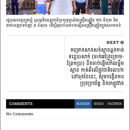
រដ្ឋបាលខេត្តត្បូងឃ្មុំ ប្រារព្ធទិវាអន្តរជាតិប្រយុទ្ធប្រឆាំងគ្រឿងញៀន ២៦ មិថុនា និង
ដាក់ចេញបទបញ្ជា ៥ ចំណុច ដើម្បីលុបបំបាត់បទល្មើសគ្រឿងញៀនក្នុងសហគមន៍
NEXT
គម្រោងសាងសង់ស្ពានឆ្លងកាត់
ទន្លេបាសាក់ (ចាក់អង្រែក្រោម-
ព្រែកប្រា) នឹងចាប់ផ្តើមរំកិលធ្នឹម
ស្ពាន កាត់ពីលើផ្លូវជាតិលេខ២
នៅចុងខែនេះ, សូមបង្កើនការ
ប្រុងប្រយ័ត្ន និងរកផ្លូវវាង
COMMENT
S
BLOGGER
DISQUS
FACEBOOK
No Comments: