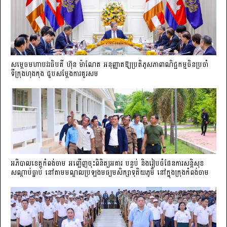
សម្តេចមហាបវរធិបតី ហ៊ុន ម៉ាណែត អនុញ្ញាតឱ្យប្រតិភូសភាពាណិជ្ជកម្មចិន​ប្រចាំ
ទីក្រុងហុងកុង ជួបសម្តែងការគួរសម
អភិបាលខេត្តកំពង់ចាម អញ្ជើញចុះពិនិត្យអគារ បន្ទប់ និងរៀបចំផែនការសន្តិសុខ
សណ្តាប់ធ្នាប់ នៅតាមមណ្ឌលប្រឡងមធ្យមសិក្សាទុតិយភូមិ នៅក្នុងក្រុងកំពង់ចាម