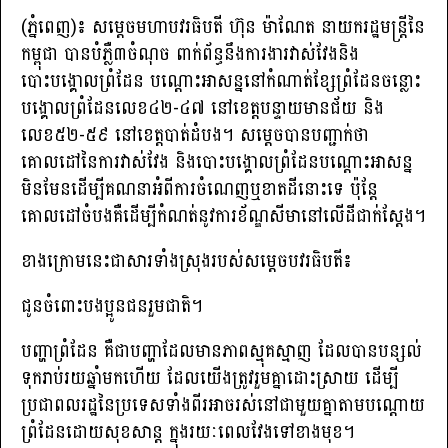
(ភ្នំពេញ)៖ សម្តេចមហាបវរធិបតី ហ៊ុន ម៉ាណែត នាយករដ្ឋមន្រ្តីនៃ
កម្ពុជា បានបំភ្លឺ៣ចំណុច ពាក់ព័ន្ធនឹងការងារវាស់វែងនិង
បោះបង្គោលព្រំដែន បណ្តោះអាសន្ននៅកំណាត់ខ្សែព្រំដែនចន្លោះ
បង្គោលព្រំដែនលេខ៤២-៤៧ នៅខេត្តបន្ទាយមានជ័យ និង
លេខ៥២-៥៩ នៅខេត្តបាត់ដំបង។ សម្តេចបានបញ្ជាក់ថា
គោលដៅនៃការវាស់វែង និងបោះបង្គោលព្រំដែនបណ្តោះអាសន្ន
មិនមែនដើម្បីគណនាអំពីការចំណេញឬខាតដីនោះទេ ប៉ុន្តែ
គោលដៅចំបងគឺដើម្បីកំណត់នូវការខ័ណ្ឌសីមានៅលើដីជាក់ស្តែង។
ខាងក្រោមនេះជាសារទាំងស្រុងរបស់សម្តេចបវរធិបតី៖
ជូនចំពោះបងប្អូនជនរួមជាតិ។
បញ្ហាព្រំដែន គឺជាបញ្ហាដែលមានភាពស្មុគស្មាញ ដែលបានបន្សល់
ទុករាប់រយឆ្នាំមកហើយ ដែលយើងត្រូវរួមគ្នាដោះស្រាយ ដើម្បី
ប្រជាពលរដ្ឋនៃប្រទេសទាំងពីរអាចរស់នៅជាមួយគ្នាតាមបណ្ដោយ
ព្រំដែនដោយសុខសាន្ត ក្នុងរយៈពេលវែងទៅខាងមុខ។