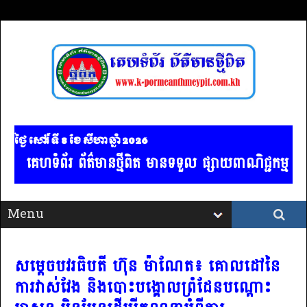
ថ្ងៃ សៅរ៍ ទី 8​ ខែ សីហា ឆ្នាំ 2026
គេហទំព័រ ព័ត៌មានថ្មីពិត មានទទួល ផ្សាយពាណិជ្ជកម្ម គ្រ
សម្តេចបវរធិបតី ហ៊ុន ម៉ាណែត៖ គោលដៅនៃ
ការវាស់វែង និងបោះបង្គោលព្រំដែនបណ្តោះ