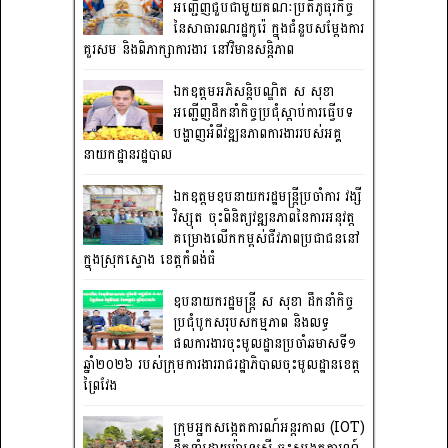
អញ្ជើញជួបជាមួយគណៈប្រតិភូធុរកិច្ច
នៃសាធារណរដ្ឋកូរ៉េ ក្នុងជំនួបសម្តែងការ
គួរសម និងពិភាក្សាការងារ នៅវិមានសន្តិភាព
ឯកឧត្តមអភិសន្តិបណ្ឌិត ស សុខា
អញ្ជើញដឹកនាំកិច្ចប្រជុំស្តាប់ការធ្វើបទ
បង្ហាញអំពីវឌ្ឍនភាពការងាររបស់អគ្គ
នាយកដ្ឋានរដ្ឋបាល
ឯកឧត្តមឧបនាយករដ្ឋមន្រ្តីប្រចាំការ វង្សី
វិស្សុត ចុះពិនិត្យវឌ្ឍនភាពនៃការអនុវត្ត
គម្រោងលើកកម្ពស់ជីវភាពប្រជាជននៅ
ក្នុងស្រុកស្ទោង ខេត្តកំពង់ធំ
ឧបនាយករដ្ឋមន្ត្រី ស សុខា ដឹកនាំកិច្ច
ប្រជុំបូកសរុបសកម្មភាព និងលទ្ធ
ផលការងារចុះមូលដ្ឋានប្រចាំឆមាសទី១
ឆ្នាំ២០២៦ របស់ក្រុមការងាររាជរដ្ឋាភិបាលចុះមូលដ្ឋានខេត្ត
ព្រៃវែង
ក្រុមអ្នកសង្កេតការណ៍អន្តរកាល (IOT)