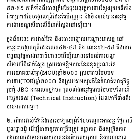
៥២-៥៩ ភាគីទាំងពីរបានត្រឹមតែចុះអនុវត្តការងារស្វែងរុករកទីតាំង
ពិតប្រាកដនៃបង្គោលព្រំដែនតែប៉ុណ្ណោះ និងមិនទាន់បានអនុវត្ត
ការងារខណ្ឌសីមាលើដីជាក់ស្ដែងនៅឡើយ។
ក្នុងន័យនេះ ការវាស់វែង និងបោះបង្គោលបណ្តោះអាសន្ន នៅ
ចន្លោះបង្គោលព្រំដែនលេខ៤២-៤៧ និង លេខ៥២-៥៩ គឺជាការ
បន្តអនុវត្តការងារជាជំហានៗដើម្បីឈានទៅដល់ការខណ្ឌ
សីមាលើដីជាក់ស្ដែង ស្របតាមខ្លឹមសារនៃអនុស្សរណៈនៃ
ការយោគយល់គ្នា(MOU)ឆ្នាំ២០០០ ស្របតាមបែបបទ
ការងារ(TOR)ឆ្នាំ២០០៣ និងស្របតាមស្មារតីនៃកំណត់ហេតុកិច្ច
ប្រជុំ JBC នាពេលកន្លងមក ព្រមទាំងអនុវត្តតាមបែបបទណែនាំ
បច្ចេកទេស (Technical Instruction) ដែលភាគីទាំងពីរ
បានឯកភាពគ្នា។
២. តើការវាស់វែងនិងបោះបង្គោលព្រំដែនបណ្តោះអាសន្ន ផ្អែកលើ
មូលដ្ឋានអ្វី ដើម្បីធានានូវភាពត្រឹមត្រូវ តម្លាភាព និងសុក្រិតភាព
ក្នុងគោលដៅធានាអោយបាននូវអធិបតេយ្យភាព និងបូរណភាព