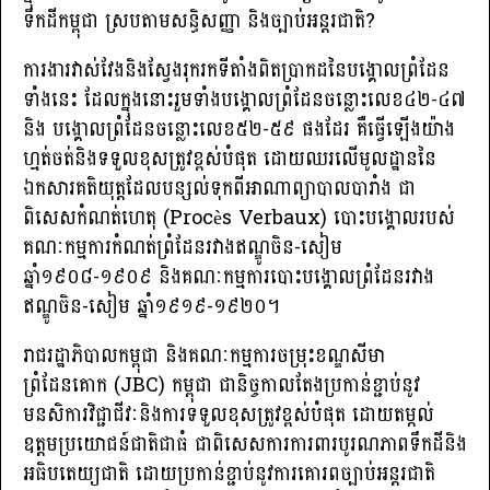
ទឹកដីកម្ពុជា ស្របតាមសន្ធិសញ្ញា និងច្បាប់អន្តរជាតិ?
ការងារវាស់វែងនិងស្វែងរុករកទីតាំងពិតប្រាកដនៃបង្គោលព្រំដែន
ទាំងនេះ ដែលក្នុងនោះរួមទាំងបង្គោលព្រំដែនចន្លោះលេខ៤២-៤៧
និង បង្គោលព្រំដែនចន្លោះលេខ៥២-៥៩ ផងដែរ គឺធ្វើឡើងយ៉ាង
ហ្មត់ចត់និងទទួលខុសត្រូវខ្ពស់បំផុត ដោយឈរលើមូលដ្ឋាននៃ
ឯកសារគតិយុត្តដែលបន្សល់ទុកពីអាណាព្យាបាលបារាំង ជា
ពិសេសកំណត់ហេតុ (Procès Verbaux) បោះបង្គោលរបស់
គណៈកម្មការកំណត់ព្រំដែនរវាងឥណ្ឌូចិន-សៀម
ឆ្នាំ១៩០៨-១៩០៩ និងគណៈកម្មការបោះបង្គោលព្រំដែនរវាង
ឥណ្ឌូចិន-សៀម ឆ្នាំ១៩១៩-១៩២០។
រាជរដ្ឋាភិបាលកម្ពុជា និងគណៈកម្មការចម្រុះខណ្ឌសីមា
ព្រំដែនគោក (JBC) កម្ពុជា ជានិច្ចកាលតែងប្រកាន់ខ្ជាប់នូវ
មនសិការវិជ្ជាជីវៈនិងការទទួលខុសត្រូវខ្ពស់បំផុត ដោយតម្កល់
ឧត្តមប្រយោជន៍ជាតិជាធំ ជាពិសេសការការពារបូរណភាពទឹកដីនិង
អធិបតេយ្យជាតិ ដោយប្រកាន់ខ្ជាប់នូវការគោរពច្បាប់អន្តរជាតិ