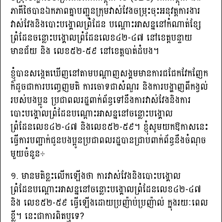
ភាគីថៃបានឯកភាពគ្នាបញ្ជូនក្រុមវាស់វែងចម្រុះចុះអនុវត្តការងារ
វាស់វែងនិងបោះបង្គោលព្រំដែន បណ្តោះអាសន្ននៅកំណាត់ខ្សែ
ព្រំដែនចន្លោះបង្គោលព្រំដែនលេខ៤២-៤៧ នៅខេត្តបន្ទាយ
មានជ័យ និង លេខ៥២-៥៩ នៅខេត្តបាត់ដំបង។
ខ្ញុំបានសង្កេតឃើញនៅតាមបណ្ដាញសង្គមមានការជជែកវែកញែក
ក៏ដូចជាការបញ្ចេញមតិ ការចោទជាសំណួរ និងការបង្ហាញពីកង្វល់
របស់បងប្អូន ប្រជាពលរដ្ឋពាក់ព័ន្ធទៅនឹងការវាស់វែងនិងការ
បោះបង្គោលព្រំដែនបណ្ដោះអាសន្ននៅចន្លោះបង្គោល
ព្រំដែនលេខ៤២-៤៧ និងលេខ៥២-៥៩។ ខ្ញុំសូមយកឱកាសនេះ
ធ្វើការបញ្ជាក់ជូនបងប្អូនប្រជាពលរដ្ឋបានជ្រាបពាក់ព័ន្ធនឹងចំណុច
មួយចំនួន÷
១. មានមតិខ្លះលើកឡើងថា ការវាស់វែងនិងបោះបង្គោល
ព្រំដែនបណ្តោះអាសន្ននៅចន្លោះបង្គោលព្រំដែនលេខ៤២-៤៧
និង លេខ៥២-៥៩ ធ្វើឡើងដោយប្រញ៉ាប់ប្រញ៉ាល់ ក្នុងរយៈពេល
ខ្លី។ នេះជាការពិតឬទេ?