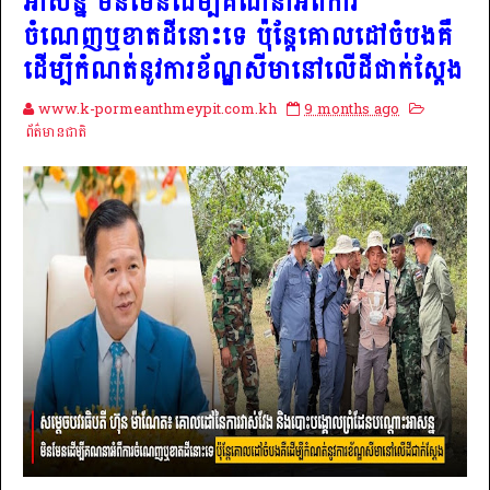
អាសន្ន មិនមែនដើម្បីគណនាអំពីការ
ចំណេញឬខាតដីនោះទេ ប៉ុន្តែគោលដៅចំបងគឺ
ដើម្បីកំណត់នូវការខ័ណ្ឌសីមានៅលើដីជាក់ស្តែង
www.k-pormeanthmeypit.com.kh
9 months ago
ព័ត៌មានជាតិ