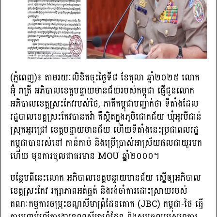
(ភ្នំពេញ)៖ តាមរយៈលិខិតចុះថ្ងៃទី៨ ខែតុលា ឆ្នាំ២០២៥ លោក
អ៊ុំ រាត្រី អភិបាលខេត្តបន្ទាយមានជ័យរបស់កម្ពុជា ផ្ញើជូនលោក
អភិបាលខេត្តស្រះកែវរបស់ថៃ, ភាគីកម្ពុជាបញ្ជាក់ថា ទីតាំងដែល
រដ្ឋបាលខេត្តស្រះកែវបានតវ៉ា គឺស្ថិតក្នុងភូមិជោគជ័យ ឃុំអូរបីជាន់
ស្រុកអូរជ្រៅ ខេត្តបន្ទាយមានជ័យ ហើយទីតាំងនេះប្រជាពលរដ្ឋ
កម្ពុជាបានរស់នៅ កាន់កាប់ និងប្រើប្រាស់អាស្រ័យផលជាយូរមក
ហើយ មុនការចូលជាធរមាន MOU ឆ្នាំ២០០០។
បន្ថែមពីនេះលោក អភិបាលខេត្តបន្ទាយមានជ័យ ស្នើឲ្យអភិបាល
ខេត្តស្រះកែវ រក្សាភាពអត់ធ្មត់ និងរង់ចាំការដោះស្រាយរបស់
គណៈកម្មការចម្រុះខណ្ឌសីមាព្រំដែនគោក (JBC) កម្ពុជា-ថៃ ធ្វើ