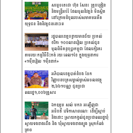
សម្តេចតេជោ ហ៊ុន សែន៖ គ្រូបង្រៀន
និងមន្ត្រីអប់រំ ដែលចូលនិវត្តន៍ មិនស្ថិត
នៅក្រោមដំបូលរបស់សមាគមអតីត
យុទ្ធជន និងនិវត្តជននោះទេ
រដ្ឋបាលខេត្តបន្ទាយមានជ័យ ប្រគល់
ថវិកា ១០០លានរៀល ប្រគល់ជូន
មូលនិធិគន្ធបុប្ផាកម្ពុជា ដែលកៀរគរ
តាមរយៈកម្មវិធីជិះកង់ រយៈពេល១ខែ ក្នុងយុទ្ធនាការ
«១ម៉ឺនរៀល ១ម៉ឺននាក់»
អភិបាលខេត្តបាត់ដំបង ចែក
វិញ្ញាបនបត្រសម្គាល់ម្ចាស់អចលនវត្ថុ
២,៦៦១បណ្ណ ជូនប្រជា
ពលរដ្ឋ១,០០៦គ្រួសារ
ឯកឧត្តម សល់ មករា អញ្ជើញជា
អធិបតី វេទិកាសាធារណៈ ដើម្បីស្តាប់
និងដោះ ស្រាយកង្វល់ជូនប្រជាពលរដ្ឋឃុំ
ស្វាយទងខាងជើង និង ឃុំស្វាយទងខាងត្បូង ស្រុកកំពង់
ត្រាច