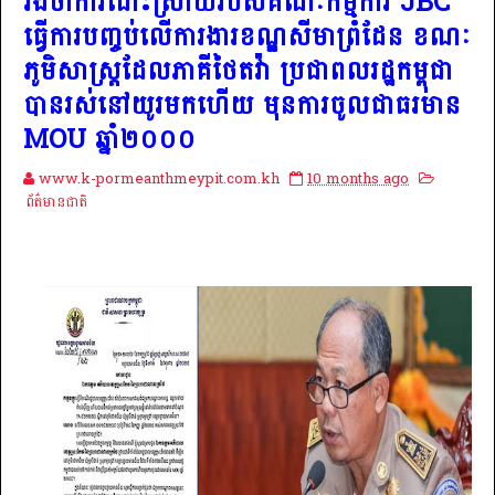
រង់ចាំការដោះស្រាយរបស់គណៈកម្មការ JBC
ធ្វើការបញ្ចប់លើការងារខណ្ឌសីមាព្រំដែន ខណៈ
ភូមិសាស្ត្រដែលភាគីថៃតវ៉ា ប្រជាពលរដ្ឋកម្ពុជា
បានរស់នៅយូរមកហើយ មុនការចូលជាធរមាន
MOU ឆ្នាំ២០០០
www.k-pormeanthmeypit.com.kh
10 months ago
ព័ត៌មានជាតិ