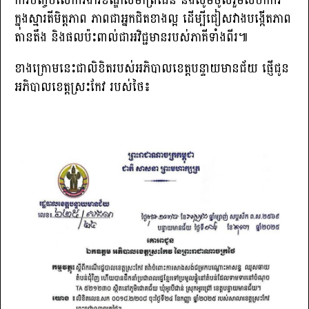
ការបញ្ចប់លើការងារខណ្ឌសីមាព្រំដែន និងសូមចូលរួមសហការ
ក្នុងស្មារតីមិត្តភាព ភាពជាអ្នកជិតខាងល្អ ដើម្បីជៀសវាងបង្កើតភាព
តានតឹង និងផលប៉ះពាល់ជាអវិជ្ជមានរបស់ភាគីទាំងពីរ៕
ខាងក្រោមនេះជាលិខិតរបស់អភិបាលខេត្តបន្ទាយមានជ័យ ផ្ញើជូន
អភិបាលខេត្តស្រះកែវ របស់ថៃ៖