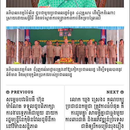
អភិបាលខេត្តប៉ៃលិន ជួបជាមួយប្រជាពលរដ្ឋចំនួន ៤៤គ្រួសារ ដើម្បីរកដំណោះ
ស្រាយដោយសន្តិវិធី និងទប់ស្កាត់ការទន្ទ្រានកាន់កាប់ដីគម្របព្រៃឈើ
អភិបាលខេត្តកំពត ជំរុញដល់អាជ្ញាធរត្រូវនៅឱ្យកៀកប្រជាពលរដ្ឋ ដើម្បីទទួលបាននូវ
ព័ត៌មាន និងសុខទុក្ខពិតប្រាកដរបស់ប្រជាពលរដ្ឋ
PREVIOUS
NEXT
សម្តេចបវរធិបតី ហ៊ុន
លោក ឃួង ស្រេង៖ គណបក្ស
ម៉ាណែត ទទួលជួបពិភាក្សា
ប្រជាជនកម្ពុជា ត្រូវការធំបំផុត គឺ
ការងារទ្វេភាគីជាមួយ នាយក
ការរួមគ្នា សាមគ្គីគ្នាជាធ្លុងមួយ
រដ្ឋមន្ត្រីនៃកុំមិនវែលដូមីនីកា
ការពារជាតិ និងអភិវឌ្ឍន៍ប្រទេស
នៅវិមានសន្តិភាព
ជាតិឲ្យរីកចម្រើនរុងរឿង