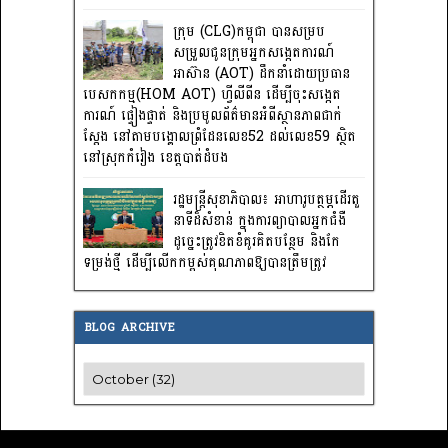
ក្រុម (CLG)កម្ពុជា បានសម្រប
សម្រួលជូនក្រុមអ្នកសង្កេតការណ៍
អាស៊ាន (AOT) ដឹកនាំដោយប្រធាន
បេសកកម្ម(HOM AOT) ហ្វីលីពីន ដើម្បីចុះសង្កេត
ការណ៍ ផ្ទៀងផ្ទាត់ និងប្រមូលព័ត៌មានអំពីស្ថានភាពជាក់
ស្តែង នៅតាមបង្គោលព្រំដែនលេខ52 ដល់លេខ59 ស្ថិត
នៅស្រុកកំរៀង ខេត្តបាត់ដំបង
រដ្ឋមន្រ្តីសុខាភិបាល៖ អាហារូបត្ថម្ភដើរតួ
នាទីដ៏សំខាន់ ក្នុងការព្យាបាលអ្នកជំងឺ
ដូច្នេះត្រូវខិតខំគូរគិតបន្ថែម និងកែ
ទម្រង់ថ្មី ដើម្បីលើកកម្ពស់គុណភាពឱ្យបានត្រឹមត្រូវ
BLOG ARCHIVE