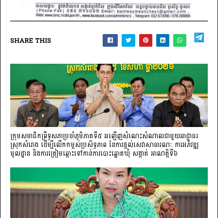
SHARE THIS
ក្រុមសមាជិកព្រឹទ្ធសភាប្រចាំភូមិភាគទី៥ អញ្ជើញសំណេះសំណាលជាមួយអាជ្ញាធរ
ស្រុកសំរោង ដើម្បីលើកកម្ពស់ប្រសិទ្ធភាព នៃការផ្តល់សេវាសាធារណៈ ការអភិវឌ្ឍ
មូលដ្ឋាន និងការត្រៀមឆ្ពោះទៅកាន់ការបោះឆ្នោតឃុំ សង្កាត់ អាណត្តិទី៦