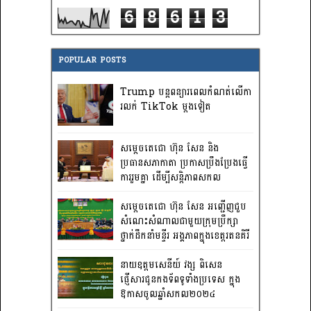
6
8
6
1
3
POPULAR POSTS
Trump បន្តពន្យារពេលកំណត់លើកា
រលក់ TikTok ម្តងទៀត
សម្តេចតេជោ ហ៊ុន សែន និង
ប្រធានសភាកាតា ប្រកាសប្រឹងប្រែងធ្វើ
ការ​រួមគ្នា ដើម្បីសន្តិភាពសកល
សម្តេចតេជោ ហ៊ុន សែន អញ្ជើញជួប
សំណេះសំណាលជាមួយក្រុមប្រឹក្សា
ថ្នាក់ដឹកនាំមន្ទីរ អង្គភាពក្នុងខេត្តរតនគិរី
នាយឧត្តមសេនីយ៍ វង្ស ពិសេន
ផ្ញើសារជូនកងទ័ពទូទាំងប្រទេស ក្នុង
ឱកាសចូលឆ្នាំសកល២០២៤