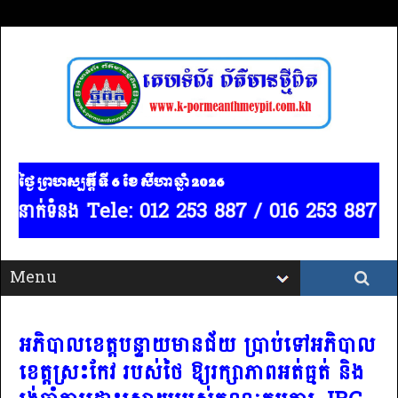
ថ្ងៃ ព្រហស្បត្ដិ៍ ទី 6​ ខែ សីហា ឆ្នាំ 2026
ពេញ / ទំនាក់ទំនង Tele: 012 253 887 / 016 253 887
អភិបាលខេត្តបន្ទាយមានជ័យ ប្រាប់ទៅអភិបាល
ខេត្តស្រះកែវ របស់ថៃ ឱ្យរក្សាភាពអត់ធ្មត់ និង