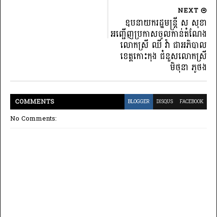
NEXT
ឧបនាយករដ្ឋមន្ដ្រី ស សុខា
អញ្ជើញប្រកាសចូលកាន់តំណែង
លោកស្រី ឈី វ៉ា ជាអភិបាល
ខេត្តកោះកុង ជំនួសលោកស្រី
មិថុនា ភូថង
COMMENT
S
BLOGGER
DISQUS
FACEBOOK
No Comments: