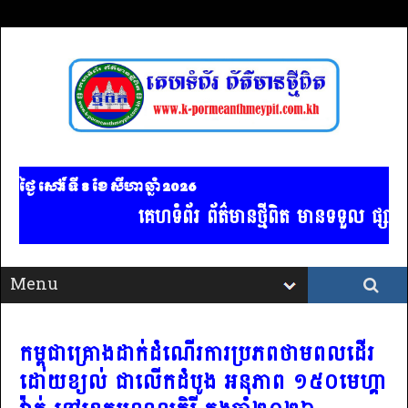
ថ្ងៃ សៅរ៍ ទី 8​ ខែ សីហា ឆ្នាំ 2026
គេហទំព័រ ព័ត៌មានថ្មីពិត មានទទួល ផ្សាយពាណិ
កម្ពុជាគ្រោងដាក់ដំណើរការប្រភពថាមពលដើរ
ដោយខ្យល់ ជាលើកដំបូង អនុភាព ១៥០មេហ្គា