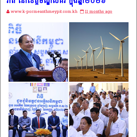
វ៉ាត់ នៅខេត្ដមណ្ឌលគិរី ក្នុងឆ្នាំ២០២៦
www.k-pormeanthmeypit.com.kh
11 months ago