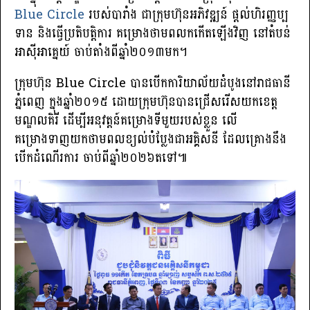
Blue Circle
របស់បារាំង ជាក្រុមហ៊ុនអភិវឌ្ឍន៍ ផ្តល់ហិរញ្ញប្ប
ទាន និងធ្វើប្រតិបត្តិការ គម្រោងថាមពលកកើតឡើងវិញ នៅតំបន់
អាស៊ីអាគ្នេយ៍ ចាប់តាំងពីឆ្នាំ២០១៣មក។
ក្រុមហ៊ុន Blue Circle បានបើកការិយាល័យដំបូងនៅរាជធានី
ភ្នំពេញ ក្នុងឆ្នាំ២០១៥ ដោយក្រុមហ៊ុន​បានជ្រើសរើសយកខេត្ត
មណ្ឌលគិរី ដើម្បីអនុវត្តន៍គម្រោងទីមួយរបស់ខ្លួន លើ​
គម្រោងទាញយកថាម​ពលខ្យល់បំប្លែងជាអគ្គិសនី ដែលគ្រោងនឹង
បើកដំណើរការ ចាប់ពីឆ្នាំ២០២៦តទៅ៕