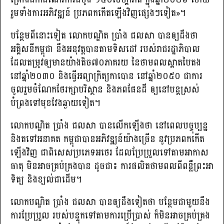
រួមទាំងការអភិវឌ្ឍន៍ ប្រភពកកើតឡើងវិញផ្សេងៗទៀត»។
បន្ថែមពីនោះទៀត លោកបណ្ឌិត ប្រាំង ជលសា បានឲ្យដឹងថា
អគ្គិសនីកម្ពុជា នឹងអនុវត្ដបានតាមទិសដៅ របស់រាជរដ្ឋាភិបាល
ដែលតម្រូវឲ្យមានយ៉ាងតិច៧០ភាគរយ នៃថាមពលស្អាតបៃតង
នៅឆ្នាំ២០៣០ និងធ្វើអព្យាក្រិត្យកាបោន នៅឆ្នាំ២០៥០ ជាការ
ចូលរួមចំណែកថែរក្សាបរិស្ថាន និងភពផែនដី ឲ្យនៅបន្ដស្រស់
បំព្រងទៅមុខវែងឆ្ងាយទៀត។
លោកបណ្ឌិត ប្រាំង ជលសា បានលើកឡើងថា នៅពេលបច្ចុប្បន្ន
និងតទៅអនាគត កម្ពុជាបានអភិវឌ្ឍន៍យ៉ាងច្រើន នូវប្រភពកកើត
ឡើងវិញ ជាពិសេសប្រភេទអថេរ ដែលប្រែប្រួលទៅតាមអាកាស
ធាតុ មិនអាចគ្រប់គ្រងបាន ដូចជា៖ ការផលិតថាមពលពីពន្លឺព្រះអា
ទិត្យ និងខ្យល់ជាដើម។
លោកបណ្ឌិត ប្រាំង ជលសា បានឲ្យដឹងទៀតថា បន្ថែមជាមួយនឹង
ការប្រែប្រួល របស់បន្ទុកទៅតាមការប្រើប្រាស់ ក៏មិនអាចគ្រប់គ្រង