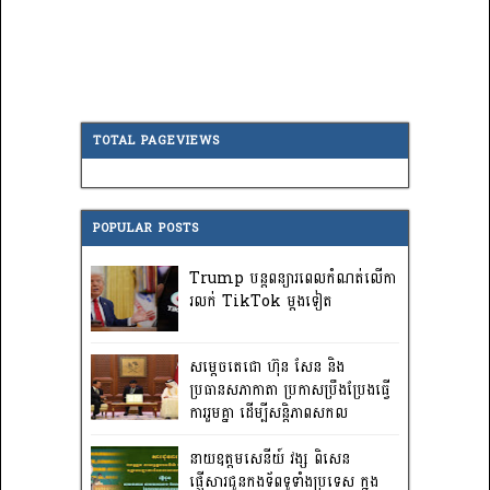
TOTAL PAGEVIEWS
POPULAR POSTS
Trump បន្តពន្យារពេលកំណត់លើកា
រលក់ TikTok ម្តងទៀត
សម្តេចតេជោ ហ៊ុន សែន និង
ប្រធានសភាកាតា ប្រកាសប្រឹងប្រែងធ្វើ
ការ​រួមគ្នា ដើម្បីសន្តិភាពសកល
នាយឧត្តមសេនីយ៍ វង្ស ពិសេន
ផ្ញើសារជូនកងទ័ពទូទាំងប្រទេស ក្នុង