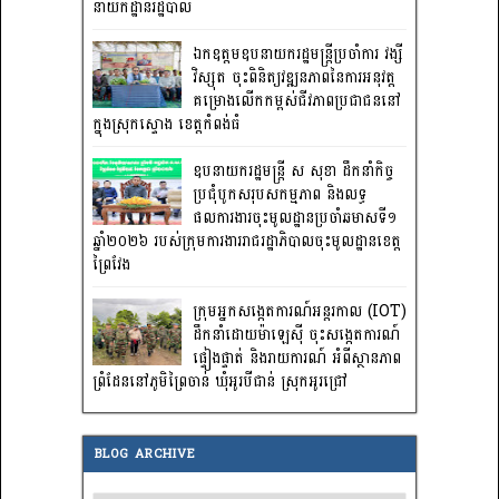
នាយកដ្ឋានរដ្ឋបាល
ឯកឧត្តមឧបនាយករដ្ឋមន្រ្តីប្រចាំការ វង្សី
វិស្សុត ចុះពិនិត្យវឌ្ឍនភាពនៃការអនុវត្ត
គម្រោងលើកកម្ពស់ជីវភាពប្រជាជននៅ
ក្នុងស្រុកស្ទោង ខេត្តកំពង់ធំ
ឧបនាយករដ្ឋមន្ត្រី ស សុខា ដឹកនាំកិច្ច
ប្រជុំបូកសរុបសកម្មភាព និងលទ្ធ
ផលការងារចុះមូលដ្ឋានប្រចាំឆមាសទី១
ឆ្នាំ២០២៦ របស់ក្រុមការងាររាជរដ្ឋាភិបាលចុះមូលដ្ឋានខេត្ត
ព្រៃវែង
ក្រុមអ្នកសង្កេតការណ៍អន្តរកាល (IOT)
ដឹកនាំដោយម៉ាឡេស៊ី ចុះសង្កេតការណ៍
ផ្ទៀងផ្ទាត់ និងរាយការណ៍ អំពីស្ថានភាព
ព្រំដែននៅភូមិព្រៃចាន់ ឃុំអូរបីជាន់ ស្រុកអូរជ្រៅ
BLOG ARCHIVE