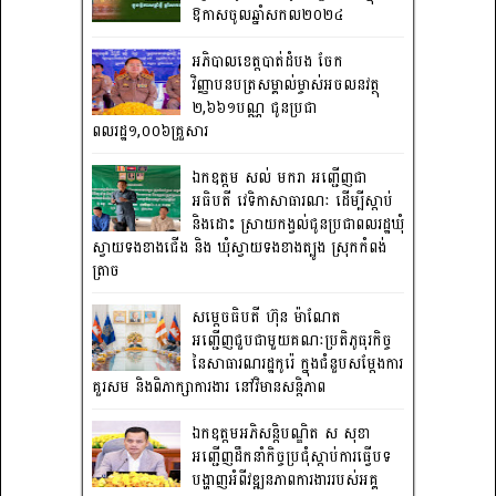
ឱកាសចូលឆ្នាំសកល២០២៤
អភិបាលខេត្តបាត់ដំបង ចែក
វិញ្ញាបនបត្រសម្គាល់ម្ចាស់អចលនវត្ថុ
២,៦៦១បណ្ណ ជូនប្រជា
ពលរដ្ឋ១,០០៦គ្រួសារ
ឯកឧត្តម សល់ មករា អញ្ជើញជា
អធិបតី វេទិកាសាធារណៈ ដើម្បីស្តាប់
និងដោះ ស្រាយកង្វល់ជូនប្រជាពលរដ្ឋឃុំ
ស្វាយទងខាងជើង និង ឃុំស្វាយទងខាងត្បូង ស្រុកកំពង់
ត្រាច
សម្តេចធិបតី ហ៊ុន ម៉ាណែត
អញ្ជើញជួបជាមួយគណៈប្រតិភូធុរកិច្ច
នៃសាធារណរដ្ឋកូរ៉េ ក្នុងជំនួបសម្តែងការ
គួរសម និងពិភាក្សាការងារ នៅវិមានសន្តិភាព
ឯកឧត្តមអភិសន្តិបណ្ឌិត ស សុខា
អញ្ជើញដឹកនាំកិច្ចប្រជុំស្តាប់ការធ្វើបទ
បង្ហាញអំពីវឌ្ឍនភាពការងាររបស់អគ្គ