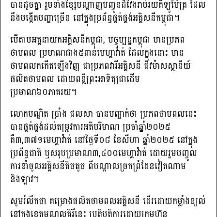
បានដូចគ្នា រួមទាំងខ្សែបណ្ដាញបញ្ចូនដ៏វែងរាប់រយគីឡូម៉ែត្រ ដែល
នឹងបង្កើតបញ្ហាច្រើន នៅក្នុងប្រព័ន្ធផ្គត់ផ្គង់អគ្គិសនីកម្ពុជា។
បើតាមអគ្គនាយកអគ្គិសនីកម្ពុជា, បច្ចុប្បន្នកម្ពុជា មានប្រភព
ថាមពល ប្រមាណជាង៥ពាន់មេហ្គាវ៉ាត់ ដែលក្នុងនោះ មាន
ថាមពលកកើតឡើងវិញ ជាប្រភពវារីអគ្គិសនី ជីវម៉ាសស្ថានីយ៍
ផលិតថាមពល ដោយពន្លីព្រះអាទិត្យជាដើម
ប្រមាណ៦០ភាគរយ។
លោកបណ្ឌិត ប្រាំង ជលសា បានបញ្ជាក់ថា ប្រភពថាមពលនេះ
បានផ្គត់ផ្គង់ដល់តម្រូវការអតិបរិមាណ ប្រចាំឆ្នាំ២០២៥
គឺ៣,៣៧១មេហ្គាវ៉ាត់ នៅថ្ងៃទី០៨ ខែសីហា ឆ្នាំ២០២៥ នៅក្នុង
ប្រព័ន្ធជាតិ ឬសរុបប្រមាណ៣,៤០០មេហ្គាវ៉ាត់ ដោយរួមបញ្ចូល
ការនាំចូលអគ្គិសនីតិចតូច ពីបណ្ដាលច្រកព្រំដែនវៀតណាម
និងឡាវ។
សូមរំលឹកថា គម្រោងផលិតថាមពលអគ្គិសនី ដើរដោយកម្លាំងខ្យល់
នៅក្នុងខេត្ដមណ្ឌលគិរីនេះ ប្រតិបត្ដិការដោយក្រុមហ៊ុន