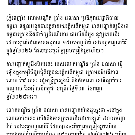
(ភ្នំពេញ)​៖ លោកបណ្ឌិត ប្រាំង ជលសា ប្រតិភូរាជរដ្ឋាភិបាល
កម្ពុជា ទទួលបន្ទុកជាអគ្គនាយកអគ្គិសនីកម្ពុជា បានបញ្ជាក់ឲ្យដឹងថា
កម្ពុជាគ្រោងនឹងដាក់ឲ្យដំណើរការ ជាលើកដំបូង នូវប្រភពដើរ
ដោយខ្យល់ដែលមានអនុភាព ១៥០មេហ្គាវ៉ាត់ នៅខេត្ដមណ្ឌលគិរី
ក្នុងឆ្នាំ២០២៦ ដែលបានចុះកិច្ចព្រមព្រៀងរួចហើយ។
ការបញ្ជាក់ឲ្យដឹងបែបនេះ របស់លោកបណ្ឌិត ប្រាំង ជលសា ធ្វើ
ឡើងក្នុងកម្មវិធីជួបជុំនិវត្ដជនអគ្គិសនីកម្ពុជា ក្រោមអធិបតីភាព
លោក កែវ រតនៈ រដ្ឋមន្ដ្រីក្រសួងរ៉ែ និងថាមពល នៅទីស្នាក់ការ
កណ្ដាល នៃអគ្គិសនីកម្ពុជា នាព្រឹកថ្ងៃទី០៣ ខែកញ្ញា
ឆ្នាំ២០២៥នេះ។
លោកបណ្ឌិត ប្រាំង ជលសា បានបញ្ជាក់យ៉ាងដូច្នេះថា «នៅក្នុង
ពេលឆាប់ៗនេះ យើងនឹងមានប្រភពដើរដោយខ្យល់ ៩០០មេហ្គា
វ៉ាត់ នៅខេត្ដមណ្ឌលគិរី ដែលបានចុះកិច្ចព្រមព្រៀងរួចហើយ
គ្រោងដាក់ដំណើរការដំបូង ១៥០មេហ្គាវ៉ាត់ ក្នុងឆ្នាំ២០២៦ ហើយ