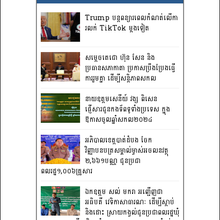
Trump បន្តពន្យារពេលកំណត់លើកា
រលក់ TikTok ម្តងទៀត
សម្តេចតេជោ ហ៊ុន សែន និង
ប្រធានសភាកាតា ប្រកាសប្រឹងប្រែងធ្វើ
ការ​រួមគ្នា ដើម្បីសន្តិភាពសកល
នាយឧត្តមសេនីយ៍ វង្ស ពិសេន
ផ្ញើសារជូនកងទ័ពទូទាំងប្រទេស ក្នុង
ឱកាសចូលឆ្នាំសកល២០២៤
អភិបាលខេត្តបាត់ដំបង ចែក
វិញ្ញាបនបត្រសម្គាល់ម្ចាស់អចលនវត្ថុ
២,៦៦១បណ្ណ ជូនប្រជា
ពលរដ្ឋ១,០០៦គ្រួសារ
ឯកឧត្តម សល់ មករា អញ្ជើញជា
អធិបតី វេទិកាសាធារណៈ ដើម្បីស្តាប់
និងដោះ ស្រាយកង្វល់ជូនប្រជាពលរដ្ឋឃុំ