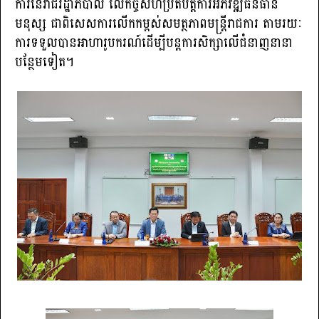
ការនៃរាជរដ្ឋាភិបាល លើកិច្ចសហប្រតិបត្តិការអភិវឌ្ឍធនធាន
មនុស្ស ជាពិសេសការលើកកម្ពស់សមត្ថភាពមន្ត្រីរាជការ តាមរយៈ
ការទទួលបានអាហារូបករណ៍ដើម្បីបន្តការសិក្សាលើជំនាញនានា
បន្ថែមទៀត។