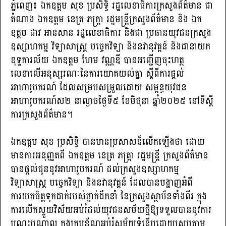
ភ្នំពេញ៖ ឯកឧត្តម សុខ ប្រសិទ្ធិ រដ្ឋលេខាធិការក្រសួងព័ត៌មាន ជា
តំណាង ឯកឧត្តម នេត្រ ភក្ត្រា រដ្ឋមន្រ្តីក្រសួងព័ត៌មាន និង ឯក
ឧត្តម ដាវ អានសាន រដ្ឋលេខាធិការ និងជា ប្រធានយុវជនក្រសួង
ឧស្សាហកម្ម វិទ្យាសាស្ត្រ បច្ចេកវិទ្យា និងនវានុវត្តន៍ និងជានាយក
ខុទ្ទការល័យ ឯកឧត្តម ហែម វណ្ណឌី បានអញ្ជើញចុះហត្ថ
លេខាលើអនុស្សរណៈនៃការយោគយល់គ្នា ស្តីពីការផ្តល់
អាហារូបករណ៍ ដែលសម្របសម្រួលដោយ សម្ពន្ធយុវជន
អាហារូបករណ៍ស២ នាល្ងាចថ្ងៃទី៥ ខែមិថុនា ឆ្នាំ២០២៥ នៅទីស្តី
ការក្រសួងព័ត៌មាន។
ឯកឧត្តម សុខ ប្រសិទ្ធិ បានមានប្រសាសន៏លើកឡើងថា ដោយ
មានការអនុញ្ញតពី ឯកឧត្តម នេត្រ ភត្រ្កា រដ្ឋមន្ត្រី ក្រសួងព័ត៌មាន
បានផ្តល់ជូននូវអាហារូបករណ៍ ដល់ក្រសួងឧស្សាហកម្ម
វិទ្យាសាស្ត្រ បច្ចេកវិទ្យា និងនវានុវត្តន៍ ដែលបានបង្ហាញអំពី
ការយកចិត្តទុកដាក់របស់ថ្នាក់ដឹកនាំ នៃក្រសួងស្ថាប័នទាំងពីរ ក្នុង
ការលើកស្ទួយវិស័យអប់រំដល់យុវជនសម័យថ្មីឱ្យទទួលបាននូវការ
បណ្តុះបណ្តាល ក្នុងក្របខ័ណ្ឌអប់រំសម័យទំនើបដោយស្របតាម