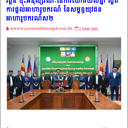
វត្តន៍ ចុះអនុស្សរណៈនៃការយោគយល់គ្នា ស្តីពី
ការផ្តល់អាហារូបករណ៍ នៃសម្ពន្ធយុវជន
អាហារូបករណ៍ស២
www.k-pormeanthmeypit.com.kh
1 year ago