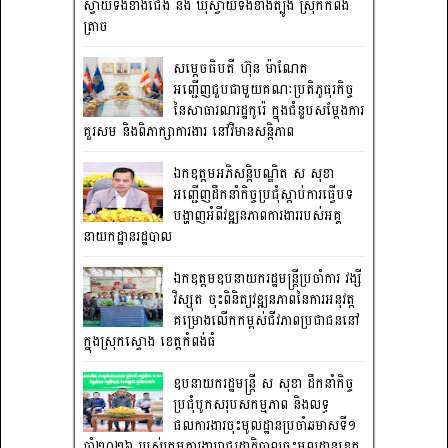
ស្វាយទងខាងជើង និង ឃុំស្វាយទងខាងត្បូង ស្រុកកំពង់
ត្រាច
សម្តេចធិបតី ហ៊ុន ម៉ាណែត
អញ្ជើញជួបជាមួយគណៈប្រតិភូធុរកិច្ច
នៃសាធារណរដ្ឋកូរ៉េ ក្នុងជំនួបសម្តែងការ
គួរសម និងពិភាក្សាការងារ នៅវិមានសន្តិភាព
ឯកឧត្តមអភិសន្តិបណ្ឌិត ស សុខា
អញ្ជើញដឹកនាំកិច្ចប្រជុំស្តាប់ការធ្វើបទ
បង្ហាញអំពីវឌ្ឍនភាពការងាររបស់អគ្គ
នាយកដ្ឋានរដ្ឋបាល
ឯកឧត្តមឧបនាយករដ្ឋមន្រ្តីប្រចាំការ វង្សី
វិស្សុត ចុះពិនិត្យវឌ្ឍនភាពនៃការអនុវត្ត
គម្រោងលើកកម្ពស់ជីវភាពប្រជាជននៅ
ក្នុងស្រុកស្ទោង ខេត្តកំពង់ធំ
ឧបនាយករដ្ឋមន្ត្រី ស សុខា ដឹកនាំកិច្ច
ប្រជុំបូកសរុបសកម្មភាព និងលទ្ធ
ផលការងារចុះមូលដ្ឋានប្រចាំឆមាសទី១
ឆ្នាំ២០២៦ របស់ក្រុមការងាររាជរដ្ឋាភិបាលចុះមូលដ្ឋានខេត្ត