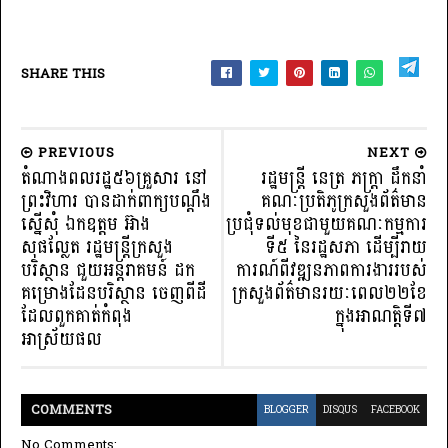
SHARE THIS
PREVIOUS
NEXT
តំណាងពលរដ្ឋ៥៦គ្រួសារ នៅ
រដ្ឋមន្ត្រី នេត្រ ភក្ត្រា ដឹកនាំ
ព្រះវិហារ បានដាក់ពាក្យបណ្តឹង
គណៈប្រតិភូក្រសួងព័ត៌មាន
ស្នើសុំ ឯកឧត្តម អ៊ាង
ប្រជុំទល់មុខជាមួយគណៈកម្មការ
សុផល្លែត រដ្ឋមន្ត្រីក្រសួង
ទី៥ នៃរដ្ឋសភា ដើម្បីរាយ
បរិស្ថាន ជួយអន្តរាគមន៍ ដក
ការណ៍ពីវឌ្ឍនភាពការងាររបស់
គម្រោងដែនបរិស្ថាន ចេញពីដី
ក្រសួងព័ត៌មានរយៈពេល២២ខែ
ដែលពួកគាត់កំពុង
ក្នុងអាណត្តិទី៧
អាស្រ័យផល
COMMENT
S
BLOGGER
DISQUS
FACEBOOK
No Comments: