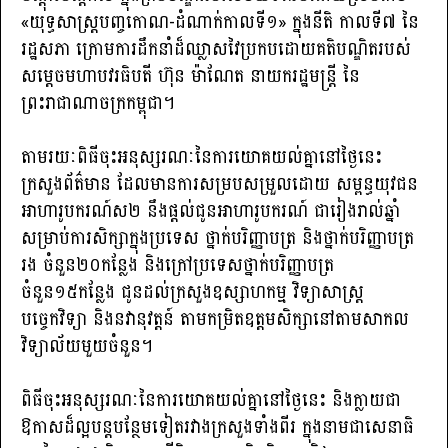
«យុទ្ធសាស្ត្របញ្ចកោណ-ដំណាក់កាលទី១» ក្នុងនីតិ កាលទី៧ នៃ
រដ្ឋសភា ក្រោមការដឹកនាំដ៏ឈ្លាសវៃប្រកបដោយគតិបណ្ឌិតរបស់
សម្តេចមហាបវរធិបតី ហ៊ុន ម៉ាណែត នាយករដ្ឋមន្ត្រី នៃ
ព្រះរាជាណាចក្រកម្ពុជា។
តាមរយៈពិធីចុះអនុស្សរណៈនៃការយោគយល់គ្នានៅថ្ងៃនេះ
ក្រសួងព័ត៌មាន ដែលមានការសម្របសម្រួលដោយ សម្ពន្ធយុវជន
អាហារូបករណ៍ស២ នឹងផ្តល់ជូនអាហារូបករណ៍ ជារៀងរាល់ឆ្នាំ
សម្រាប់ការសិក្សាក្នុងប្រទេស ថ្នាក់បរិញ្ញាបត្រ និងថ្នាក់បរិញ្ញាបត្រ
រង ចំនួន២០កន្លែង និងក្រៅប្រទេសថ្នាក់បរិញ្ញាបត្រ
ចំនួន១៥កន្លែង ជូនដល់ក្រសួងឧស្សាហកម្ម វិទ្យាសាស្ត្រ
បច្ចេកវិទ្យា និងនវានុវត្តន៍ តាមកម្រិតឧត្តមសិក្សានៅតាមសាកល
វិទ្យាល័យមួយចំនួន។
ពិធីចុះអនុស្សរណៈនៃការយោគយល់គ្នានៅថ្ងៃនេះ និងក្លាយជា
ឱកាសដ៏ល្អបន្តបន្ថែមទៀតរវាងក្រសួងទាំងពីរ ក្នុងនាមជាសេនាធិ