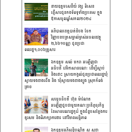
នាយឧត្តមសេនីយ៍ វង្ស ពិសេន
ផ្ញើសារជូនកងទ័ពទូទាំងប្រទេស ក្នុង
ឱកាសចូលឆ្នាំសកល២០២៤
អភិបាលខេត្តបាត់ដំបង ចែក
វិញ្ញាបនបត្រសម្គាល់ម្ចាស់អចលនវត្ថុ
២,៦៦១បណ្ណ ជូនប្រជា
ពលរដ្ឋ១,០០៦គ្រួសារ
ឯកឧត្តម សល់ មករា អញ្ជើញជា
អធិបតី វេទិកាសាធារណៈ ដើម្បីស្តាប់
និងដោះ ស្រាយកង្វល់ជូនប្រជាពលរដ្ឋឃុំ
ស្វាយទងខាងជើង និង ឃុំស្វាយទងខាងត្បូង ស្រុកកំពង់
ត្រាច
សម្តេចធិបតី ហ៊ុន ម៉ាណែត
អញ្ជើញជួបជាមួយគណៈប្រតិភូធុរកិច្ច
នៃសាធារណរដ្ឋកូរ៉េ ក្នុងជំនួបសម្តែងការ
គួរសម និងពិភាក្សាការងារ នៅវិមានសន្តិភាព
ឯកឧត្តមអភិសន្តិបណ្ឌិត ស សុខា