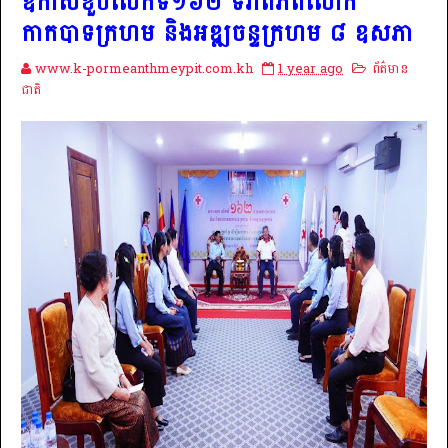
ឱកាសខួបលើកទី១៦២ ទិវាពិភពលោក
កាកបាទក្រហម និងអឌ្ឍចន្ទក្រហម ៨ ឧសភា
www.k-pormeanthmeypit.com.kh
1 year ago
ព័ត៌មាន
ជាតិ