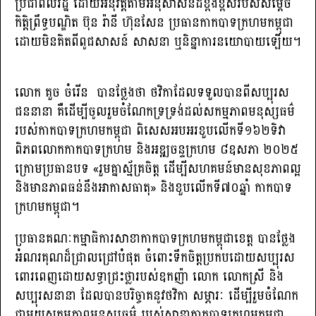
ប្រជាពលរដ្ឋ ដោយអនុវត្តតាមអនុសាសន៍ដ៏ខ្ពង់ខ្ពស់របស់សម្ដេច
កិត្តិព្រឹទ្ធបណ្ឌិត ប៊ុន រ៉ានី ហ៊ុនសែន ប្រធានកាកបាទក្រហមកម្ពុជា
ដោយមិនគិតពីពូជសាសន៍ សាសនា ឬនិន្នាការនយោបាយឡើយ។
លោក គួច ចំរើន បានថ្លែងថា ថវិកាដែលទទួលបានពីសប្បុរស
ជននានា គឺដើម្បីចូលរួមចំណែកទ្រទ្រង់ដល់សកម្មភាពមនុស្សធម៌
របស់កាកបាទក្រហមកម្ពុជា ពិសេសអបអរខួបលើកទី១៦២​ទិវា
ពិភពលោកកាកបាទក្រហម និងអឌ្ឍចន្ទក្រហម ៨ឧសភា ២០២៥
ក្រោមប្រធានបទ «រួមគ្នាស្ម័គ្រចិត្ត ដើម្បីសហគមន៍មានសុខភាពល្អ
និងមានភាពធន់នឹងអាកាសធាតុ» និងខួបលើកទី៧០ឆ្នាំ កាកបាទ
ក្រហមកម្ពុជា។
ប្រធានគណៈកម្មាធិការសាខាកាកបាទក្រហមកម្ពុជាខេត្ត បានថ្លែង
អំណរគុណដ៏ជ្រាលជ្រៅបំផុត ចំពោះទឹកចិត្តប្រកបដោយសប្បុរស
ពោរពេញដោយសទ្ធាជ្រះថ្លារបស់ឧកញ៉ា លោក លោកស្រី និង
សប្បុរសនានា ដែលបានបរិច្ចាគនូវថវិកា សម្ភារៈ ដើម្បីរួមចំណែក
ជាមួយសកម្មភាពមនុស្សធម៌ របស់សាខាកាកបាទក្រហមកម្ពុជា