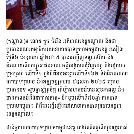
(កណ្តាល)៖ លោក គួច ចំរើន អភិបាលខេត្តកណ្តាល និងជា
ប្រធានគណៈកម្មាធិការសាខាកាកបាទក្រហមកម្ពុជាខេត្ត រសៀល
ថ្ងៃទី៦ ខែឧសភា ឆ្នាំ២០២៥ បានអញ្ជើញទទួលថវិកា និង
អំណោយពីសប្បុរសជននានា មន្ទីរអង្គភាពជុំវិញខេត្ត និងរដ្ឋបាល
ក្រុងស្រុក លើកទី១ ក្នុងពិធីអបអរខួបលើកទី១៦២ ទិវាពិភពលោក
កាកបាទក្រហម និងអឌ្ឍចន្ទក្រហម ៨ឧសភា ២០២៥ ក្រោម
ប្រធានបទ «រួមគ្នាស្ម័គ្រចិត្ត ដើម្បីសហគមន៍មានសុខភាពល្អ និង
មានភាពធន់នឹងអាកាសធាតុ» និងខួបលើកទី៧០ឆ្នាំ កាកបាទ
ក្រហមកម្ពុជា។ ពិធីនេះធ្វើឡើងនៅសាខាកាកបាទក្រហមកម្ពុជា
ខេត្តកណ្ដាល។
ជានិច្ចកាលកាកបាទក្រហមកម្ពុជាខេត្ត តែងតែគិតគូរពីសុខទុក្ខរបស់