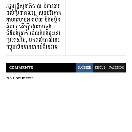
រដ្ឋមន្ដ្រីសុខាភិបាល អំពាវនាវ
ដល់ប្រជាពលរដ្ឋ សូមបរិភោគ
អាហារមានអនាម័យ និងចម្អិន
ឆ្អិនល្អ ដើម្បីបង្ការការឆ្លង
ជំងឺអង់ត្រាក់ ដែលកំពុងផ្ទុះនៅ
ប្រទេសថៃ, មកទល់ពេលនេះ
កម្ពុជាមិនទាន់មានជំងឺនេះទេ
COMMENT
S
BLOGGER
DISQUS
FACEBOOK
No Comments: