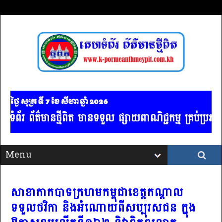
ថ្ងៃ សុក្រ ទី 7​ ខែ សីហា ឆ្នាំ 2026
ានថ្មីពិត មានទទួល ផ្សាយពាណិជ្ជកម្ម គ្រប់ប្រភទ / ចាងហ្វ
សាខាកាកបាទក្រហមកម្ពុជាខេត្តកណ្ដាល
ទទួលថវិកា និងអំណោយពីសប្បុរសជន ក្នុង