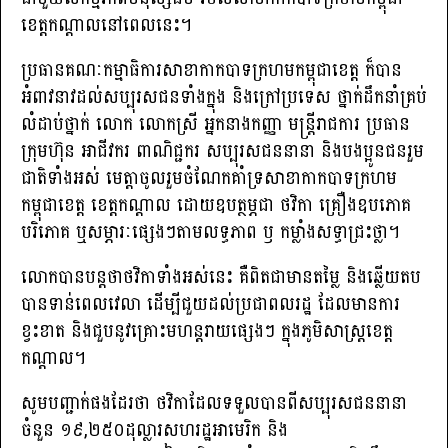
ខេត្តកណ្ដាលនៅពេលនេះ។
ប្រធានគណៈកម្មាធិការសាខាកាកបាទក្រហមកម្ពុជាខេត្ត ក៏បាន
អំពាវនាវដល់សប្បុរសជនទាំងក្នុង និងក្រៅប្រទេស ថ្នាក់ដឹកនាំគ្រប់
លំដាប់ថ្នាក់ លោក លោកស្រី អ្នកនាងកញ្ញា មន្ត្រីរាជការ ប្រធាន
ក្រុមហ៊ុន អាជីវករ ពាណិជ្ជករ សប្បុរសជននានា និងបងប្អូនជនរួម
ជាតិទាំងអស់ មេត្តាចូលរួមចំណែកគាំទ្រសាខាកាកបាទក្រហម
កម្ពុជាខេត្ត ខេត្តកណ្តាល ដោយឧបត្ថម្ភជា ថវិកា គ្រឿងឧបភោគ
បរិភោគ ឬសម្ភារៈផ្សេងៗតាមលទ្ធភាព ឫ កម្លាំងសទ្ធាជ្រះថ្លា។
លោកបានបន្តថាថវិកាទាំងអស់នេះ គឺពិតជាមានតម្លៃ និងឆ្លើយតប
បានទាន់ពេលវេលា ដើម្បីជួយដល់ប្រជាពលរដ្ឋ ដែលមានការ
ខ្វះខាត និងជួបនូវគ្រោះមហន្តរាយផ្សេងៗ ក្នុងភូមិសាស្ត្រខេត្ត
កណ្ដាល។
សូមបញ្ជាក់ផងដែរថា ថវិកាដែលទទួលបានពីសប្បុរសជននានា
ចំនួន ១៩,២៥០ដុល្លារសហរដ្ឋអាមេរិក និង