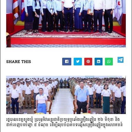
SHARE THIS
រដ្ឋបាលខេត្តត្បូងឃ្មុំ ប្រារព្ធទិវាអន្តរជាតិប្រយុទ្ធប្រឆាំងគ្រឿងញៀន ២៦ មិថុនា និង
ដាក់ចេញបទបញ្ជា ៥ ចំណុច ដើម្បីលុបបំបាត់បទល្មើសគ្រឿងញៀនក្នុងសហគមន៍