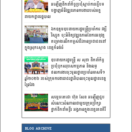
អញ្ជើញដឹកនាំកិច្ចប្រជុំស្តាប់ការធ្វើបទ
បង្ហាញអំពីវឌ្ឍនភាពការងាររបស់អគ្គ
នាយកដ្ឋានរដ្ឋបាល
ឯកឧត្តមឧបនាយករដ្ឋមន្រ្តីប្រចាំការ វង្សី
វិស្សុត ចុះពិនិត្យវឌ្ឍនភាពនៃការអនុវត្ត
គម្រោងលើកកម្ពស់ជីវភាពប្រជាជននៅ
ក្នុងស្រុកស្ទោង ខេត្តកំពង់ធំ
ឧបនាយករដ្ឋមន្ត្រី ស សុខា ដឹកនាំកិច្ច
ប្រជុំបូកសរុបសកម្មភាព និងលទ្ធ
ផលការងារចុះមូលដ្ឋានប្រចាំឆមាសទី១
ឆ្នាំ២០២៦ របស់ក្រុមការងាររាជរដ្ឋាភិបាលចុះមូលដ្ឋានខេត្ត
ព្រៃវែង
សម្តេចតេជោ ហ៊ុន សែន អញ្ជើញជួប
សំណេះសំណាលជាមួយក្រុមប្រឹក្សា
ថ្នាក់ដឹកនាំមន្ទីរ អង្គភាពក្នុងខេត្តរតនគិរី
BLOG ARCHIVE