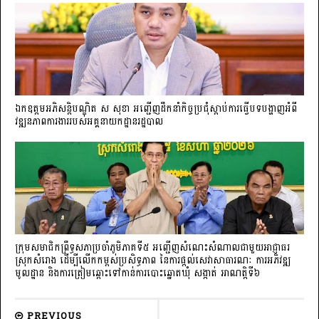
ឯកឧត្តមអភិសន្តិបណ្ឌិត ស សុខា អញ្ជើញដឹកនាំកិច្ចប្រជុំស្តាប់ការធ្វើបទបង្ហាញអំពី
វឌ្ឍនភាពការងាររបស់អគ្គនាយកដ្ឋានរដ្ឋបាល
ក្រុមសមាជិកព្រឹទ្ធសភាប្រចាំភូមិភាគទី៥ អញ្ជើញសំណេះសំណាលជាមួយអាជ្ញាធរ
ស្រុកសំរោង ដើម្បីលើកកម្ពស់ប្រសិទ្ធភាព នៃការផ្តល់សេវាសាធារណៈ ការអភិវឌ្ឍ
មូលដ្ឋាន និងការត្រៀមឆ្ពោះទៅកាន់ការបោះឆ្នោតឃុំ សង្កាត់ អាណត្តិទី៦
PREVIOUS