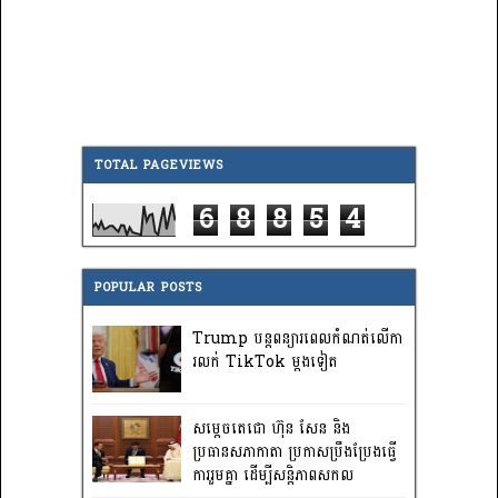
TOTAL PAGEVIEWS
6
8
8
5
4
POPULAR POSTS
Trump បន្តពន្យារពេលកំណត់លើកា
រលក់ TikTok ម្តងទៀត
សម្តេចតេជោ ហ៊ុន សែន និង
ប្រធានសភាកាតា ប្រកាសប្រឹងប្រែងធ្វើ
ការ​រួមគ្នា ដើម្បីសន្តិភាពសកល