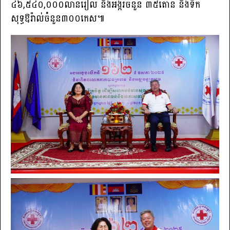
៤៦,៥៤០,០០០លានរៀល និងអង្ករចំនួន ៣៥តោន និងទឹក
សុទ្ធឱរ៉ាល់ចំនួន៣០០កេស៕