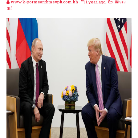
www.k-pormeanthmeypit.com.kh
1 year ago
ព័ត៌មាន
ជាតិ