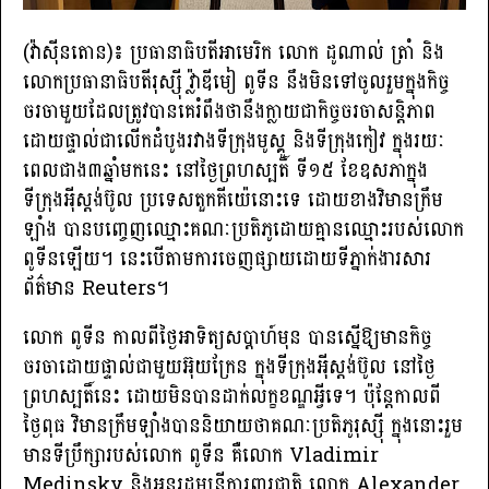
(វ៉ាស៊ីនតោន)៖ ប្រធានាធិបតីអាមេរិក លោក ដូណាល់ ត្រាំ និង
លោកប្រធានាធិបតីរុស្ស៉ី វ្ល៉ាឌីមៀ ពូទីន នឹងមិនទៅចូលរួមក្នុងកិច្ច
ចរចាមួយដែលត្រូវបានគេរំពឹងថានឹងក្លាយជាកិច្ចចរចាសន្តិភាព
ដោយផ្ទាល់ជាលើកដំបូងរវាងទីក្រុងមូស្គូ និងទីក្រុងកៀវ ក្នុងរយៈ
ពេលជាង៣ឆ្នាំមកនេះ នៅថ្ងៃព្រហស្បតិ៍ ទី១៥ ខែឧសភាក្នុង
ទីក្រុងអ៉ីស្ដង់ប៊ូល ប្រទេសតួកគីយ៉េនោះទេ ដោយខាងវិមានក្រឹម
ឡាំង បានបញ្ចេញឈ្មោះគណៈប្រតិភូដោយគ្មានឈ្មោះរបស់លោក
ពូទីនឡើយ។ នេះបើតាមការចេញផ្សាយដោយទីភ្នាក់ងារសារ
ព័ត៌មាន Reuters។
លោក ពូទីន កាលពីថ្ងៃអាទិត្យសប្ដាហ៍មុន បានស្នើឱ្យមានកិច្ច
ចរចាដោយផ្ទាល់ជាមួយអ៊ុយក្រែន ក្នុងទីក្រុងអ៉ីស្ដង់ប៊ូល នៅថ្ងៃ
ព្រហស្បតិ៍នេះ ដោយមិនបានដាក់លក្ខខណ្ឌអ្វីទេ។ ប៉ុន្តែកាលពី
ថ្ងៃពុធ វិមានក្រឹមឡាំងបាននិយាយថាគណៈប្រតិភូរុស្ស៉ី ក្នុងនោះរួម
មានទីប្រឹក្សារបស់លោក ពូទីន គឺលោក Vladimir
Medinsky និងអនុរដ្ឋមន្ត្រីការពារជាតិ លោក Alexander