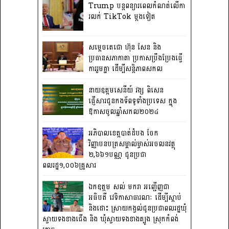
Trump បន្តពន្យារពេលកំណត់លើកា
រលក់ TikTok ម្តងទៀត
សម្តេចតេជោ ហ៊ុន សែន និង
ប្រធានសភាកាតា ប្រកាសប្រឹងប្រែងធ្វើ
ការ​រួមគ្នា ដើម្បីសន្តិភាពសកល
នាយឧត្តមសេនីយ៍ វង្ស ពិសេន
ផ្ញើសារជូនកងទ័ពទូទាំងប្រទេស ក្នុង
ឱកាសចូលឆ្នាំសកល២០២៤
អភិបាលខេត្តបាត់ដំបង ចែក
វិញ្ញាបនបត្រសម្គាល់ម្ចាស់អចលនវត្ថុ
២,៦៦១បណ្ណ ជូនប្រជា
ពលរដ្ឋ១,០០៦គ្រួសារ
ឯកឧត្តម សល់ មករា អញ្ជើញជា
អធិបតី វេទិកាសាធារណៈ ដើម្បីស្តាប់
និងដោះ ស្រាយកង្វល់ជូនប្រជាពលរដ្ឋឃុំ
ស្វាយទងខាងជើង និង ឃុំស្វាយទងខាងត្បូង ស្រុកកំពង់