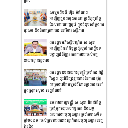
ត្រាច
សម្តេចធិបតី ហ៊ុន ម៉ាណែត
អញ្ជើញជួបជាមួយគណៈប្រតិភូធុរកិច្ច
នៃសាធារណរដ្ឋកូរ៉េ ក្នុងជំនួបសម្តែងការ
គួរសម និងពិភាក្សាការងារ នៅវិមានសន្តិភាព
ឯកឧត្តមអភិសន្តិបណ្ឌិត ស សុខា
អញ្ជើញដឹកនាំកិច្ចប្រជុំស្តាប់ការធ្វើបទ
បង្ហាញអំពីវឌ្ឍនភាពការងាររបស់អគ្គ
នាយកដ្ឋានរដ្ឋបាល
ឯកឧត្តមឧបនាយករដ្ឋមន្រ្តីប្រចាំការ វង្សី
វិស្សុត ចុះពិនិត្យវឌ្ឍនភាពនៃការអនុវត្ត
គម្រោងលើកកម្ពស់ជីវភាពប្រជាជននៅ
ក្នុងស្រុកស្ទោង ខេត្តកំពង់ធំ
ឧបនាយករដ្ឋមន្ត្រី ស សុខា ដឹកនាំកិច្ច
ប្រជុំបូកសរុបសកម្មភាព និងលទ្ធ
ផលការងារចុះមូលដ្ឋានប្រចាំឆមាសទី១
ឆ្នាំ២០២៦ របស់ក្រុមការងាររាជរដ្ឋាភិបាលចុះមូលដ្ឋានខេត្ត
ព្រៃវែង