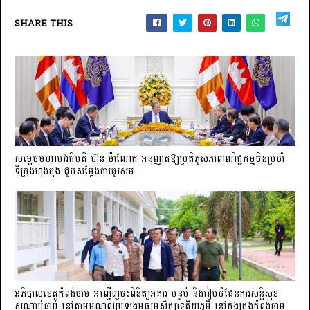
SHARE THIS
សម្តេចមហាបវរធិបតី ហ៊ុន ម៉ាណែត អនុញ្ញាតឱ្យប្រតិភូសភាពាណិជ្ជកម្មចិន​ប្រចាំ
ទីក្រុងហុងកុង ជួបសម្តែងការគួរសម
អភិបាលខេត្តកំពង់ចាម អញ្ជើញចុះពិនិត្យអគារ បន្ទប់ និងរៀបចំផែនការសន្តិសុខ
សណ្តាប់ធ្នាប់ នៅតាមមណ្ឌលប្រឡងមធ្យមសិក្សាទុតិយភូមិ នៅក្នុងក្រុងកំពង់ចាម