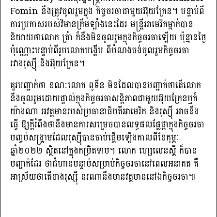
Fomin នឹងត្រូវចូលរួមក្នុង កិច្ចចរចាជាមួយអ៊ុយក្រែន។ បន្ទាប់ពី
ការប្រកាសរបស់វិមានក្រឹមឡាំងនេះដែរ មន្ត្រីអាមេរិកម្នាក់បាន
និយាយថាលោក ត្រំា ក៏នឹងមិនចូលរួមក្នុងកិច្ចចរចាឡើយ ប៉ុន្មានថ្ងៃ
ប៉ុណ្ណោះបន្ទាប់ពីរូបលោកបង្ហើប ពីបំណងចង់ចូលរួមកិច្ចចរចា
រវាងរុស្ស៉ី និងអ៊ុយក្រែន។
គួរបញ្ជាក់ថា ខណៈលោក ពូទីន មិនដែលបានបញ្ជាក់ថាតើលោក
នឹងចូលរួមដោយផ្ទាល់ក្នុងកិច្ចចរចាសន្តិភាពជាមួយអ៊ុយក្រែនឬក៏
យ៉ាងណា អវត្តមានរបស់ប្រធានាធិបតីអាមេរិក និងរុស្ស៉ី អាចនឹង
ធ្វើ ឱ្យក្ដីរំពឹងថានឹងមានការសម្រេចបានលទ្ធផលផ្លែផ្កាក្នុងកិច្ចចរចា
បញ្ចប់សង្រ្គាមដែលរុស្ស៉ីបានចាប់ផ្ដើមឡើងកាលពីខែកុម្ភៈ
ឆ្នាំ២០២២ ស្ថិតនៅក្នុងកម្រិតទាប។ លោក ហ្សេលេនស្គី ក៏បាន
បញ្ជាក់ដែរ ថាជំហានបន្ទាប់សម្រាប់កិច្ចចរចានៅពេលអនាគត គឺ
អាស្រ័យថាតើខាងរុស្ស៉ី នរណានឹងមានវត្តមាននៅឯកិច្ចចរចា៕