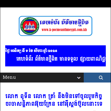
ថ្ងៃ អាទិត្យ ទី 9​ ខែ សីហា ឆ្នាំ 2026
គេហទំព័រ ព័ត៌មានថ្មីពិត មានទទួល ផ្សាយពាណិជ្ជកម្
លោក ពូទីន លោក ត្រាំ នឹងមិនទៅចូលរួមកិច្ច
ចរចាសន្តិភាពអ៊ុយក្រែន នៅអ៉ីស្ដង់ប៊ូលនោះទេ