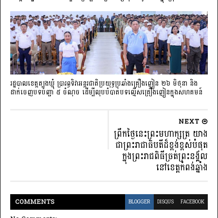
រដ្ឋបាលខេត្តត្បូងឃ្មុំ ប្រារព្ធទិវាអន្តរជាតិប្រយុទ្ធប្រឆាំងគ្រឿងញៀន ២៦ មិថុនា និង
ដាក់ចេញបទបញ្ជា ៥ ចំណុច ដើម្បីលុបបំបាត់បទល្មើសគ្រឿងញៀនក្នុងសហគមន៍
NEXT
ព្រឹកថ្ងៃនេះព្រះមហាក្សត្រ យាង
ជាព្រះរាជាធិបតីដ៏ខ្ពង់ខ្ពស់បំផុត
ក្នុងព្រះរាជពិធីច្រត់ព្រះនង្គ័ល
នៅខេត្តកំពង់ឆ្នាំង
COMMENT
S
BLOGGER
DISQUS
FACEBOOK