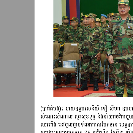
(បាត់ដំបង)៖ នាយឧត្តមសេនីយ៍ ទៀ សីហា ឧបនាយករដ្
សំណេះសំណាល សួរសុខទុក្ខ និងនាំយកថវិកាមួ
ឈរជើង នៅមូលដ្ឋានទ័ពអាកាសបែកចាន ខេត្តបាត់ដំបង
សង្គ្រោះឧទ្ធម្ភាគក្រចក្រ Z9 នាថ្ងៃទី៤ ខែមីនា ឆ