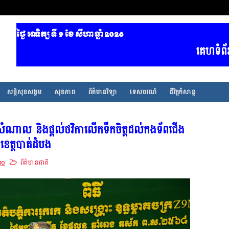
ថ្ងៃ អាទិត្យ ទី 9​ ខែ សីហា ឆ្នាំ 2026
គេហទំព័រ ព័ត៌ម
សន្តិសុខសង្គម
សុខភាព
ព័ត៌មានវិទ្យា
ទេសចរណ៍
ជីវិត្តកំសាន្ត
សំណាល និងផ្ដល់ថវិកាលើកទឹកចិត្តដល់កងទ័ពជើង
ត្តបាត់ដំបង
go
ព័ត៌មានជាតិ