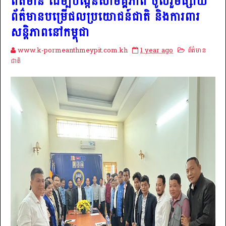
ព័ត៌មាន ដើម្បីបង្កើនសាមគ្គីភាព ចូលរួមផ្សាយ
ព័ត៌មានបម្រើផលប្រយោជន៍ជាតិ និងការពារ
សន្តិភាពនៅកម្ពុជា
www.k-pormeanthmeypit.com.kh
1 year ago
ព័ត៌មាន
ជាតិ