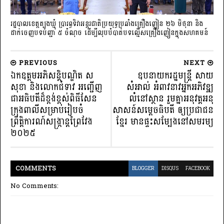
រដ្ឋបាលខេត្តត្បូងឃ្មុំ ប្រារព្ធទិវាអន្តរជាតិប្រយុទ្ធប្រឆាំងគ្រឿងញៀន ២៦ មិថុនា និង
ដាក់ចេញបទបញ្ជា ៥ ចំណុច ដើម្បីលុបបំបាត់បទល្មើសគ្រឿងញៀនក្នុងសហគមន៍
PREVIOUS
NEXT
ឯកឧត្តមអភិសន្តិបណ្ឌិត ស
ឧបនាយករដ្ឋមន្ត្រី សាយ
សុខា និងលោកជំទាវ អញ្ជើញ
សំអាល់ អំពាវនាវអ្នកអភិវឌ្ឍ
ជាអធិបតីដ៏ខ្ពង់ខ្ពស់ពិធីសែន
លំនៅស្ថាន រួមគ្នាអនុវត្តអនុ
ក្រុងពាលីសម្រាប់រៀបចំ
សាសន៍សម្តេចធិបតី ឲ្យប្រជាជន
ព្រឹត្តិការណ៍សង្ក្រាន្តព្រៃវែង
ខ្មែរ មានផ្ទះសម្បែងនៅសមរម្យ
២០២៥
COMMENT
S
BLOGGER
DISQUS
FACEBOOK
No Comments: