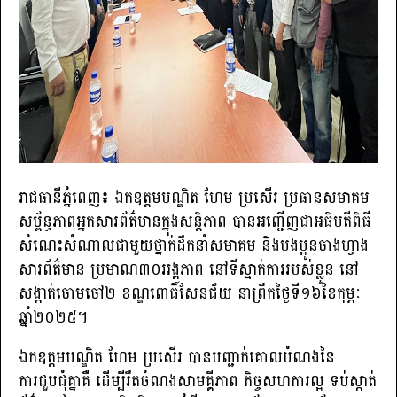
រាជធានីភ្នំពេញ៖ ឯកឧត្តមបណ្ឌិត ហែម ប្រសើរ ប្រធានសមាគម
សម្ព័ន្ធភាពអ្នកសារព័ត៌មានក្នុងសន្តិភាព បានអញ្ជើញជាអធិបតីពិធី
សំណេះសំណាលជាមួយថ្នាក់ដឹកនាំសមាគម និងបងប្អូនចាងហ្វាង
សារព័ត៌មាន ប្រមាណ៣០អង្គភាព នៅទីស្នាក់ការរបស់ខ្លួន នៅ
សង្កាត់ចោមចៅ២ ខណ្ឌពោធិ៍សែនជ័យ នាព្រឹកថ្ងៃទី១៦ខែកុម្ភៈ
ឆ្នាំ២០២៥។
ឯកឧត្តមបណ្ឌិត ហែម ប្រសើរ បានបញ្ជាក់គោលបំណងនៃ
ការជួបជុំគ្នាគឺ ដើម្បីរឹតចំណងសាមគ្គីភាព កិច្ចសហការល្អ ទប់ស្កាត់