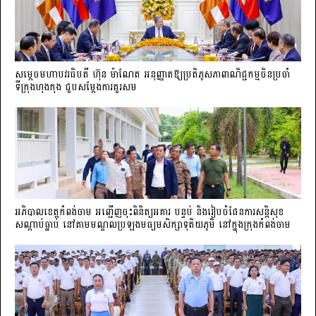
សម្តេចមហាបវរធិបតី ហ៊ុន ម៉ាណែត អនុញ្ញាតឱ្យប្រតិភូសភាពាណិជ្ជកម្មចិន​ប្រចាំ
ទីក្រុងហុងកុង ជួបសម្តែងការគួរសម
អភិបាលខេត្តកំពង់ចាម អញ្ជើញចុះពិនិត្យអគារ បន្ទប់ និងរៀបចំផែនការសន្តិសុខ
សណ្តាប់ធ្នាប់ នៅតាមមណ្ឌលប្រឡងមធ្យមសិក្សាទុតិយភូមិ នៅក្នុងក្រុងកំពង់ចាម