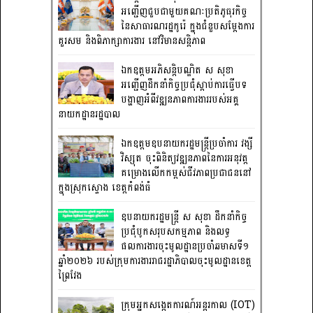
អញ្ជើញជួបជាមួយគណៈប្រតិភូធុរកិច្ច
នៃសាធារណរដ្ឋកូរ៉េ ក្នុងជំនួបសម្តែងការ
គួរសម និងពិភាក្សាការងារ នៅវិមានសន្តិភាព
ឯកឧត្តមអភិសន្តិបណ្ឌិត ស សុខា
អញ្ជើញដឹកនាំកិច្ចប្រជុំស្តាប់ការធ្វើបទ
បង្ហាញអំពីវឌ្ឍនភាពការងាររបស់អគ្គ
នាយកដ្ឋានរដ្ឋបាល
ឯកឧត្តមឧបនាយករដ្ឋមន្រ្តីប្រចាំការ វង្សី
វិស្សុត ចុះពិនិត្យវឌ្ឍនភាពនៃការអនុវត្ត
គម្រោងលើកកម្ពស់ជីវភាពប្រជាជននៅ
ក្នុងស្រុកស្ទោង ខេត្តកំពង់ធំ
ឧបនាយករដ្ឋមន្ត្រី ស សុខា ដឹកនាំកិច្ច
ប្រជុំបូកសរុបសកម្មភាព និងលទ្ធ
ផលការងារចុះមូលដ្ឋានប្រចាំឆមាសទី១
ឆ្នាំ២០២៦ របស់ក្រុមការងាររាជរដ្ឋាភិបាលចុះមូលដ្ឋានខេត្ត
ព្រៃវែង
ក្រុមអ្នកសង្កេតការណ៍អន្តរកាល (IOT)