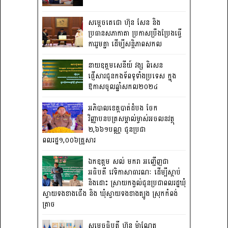
សម្តេចតេជោ ហ៊ុន សែន និង
ប្រធានសភាកាតា ប្រកាសប្រឹងប្រែងធ្វើ
ការ​រួមគ្នា ដើម្បីសន្តិភាពសកល
នាយឧត្តមសេនីយ៍ វង្ស ពិសេន
ផ្ញើសារជូនកងទ័ពទូទាំងប្រទេស ក្នុង
ឱកាសចូលឆ្នាំសកល២០២៤
អភិបាលខេត្តបាត់ដំបង ចែក
វិញ្ញាបនបត្រសម្គាល់ម្ចាស់អចលនវត្ថុ
២,៦៦១បណ្ណ ជូនប្រជា
ពលរដ្ឋ១,០០៦គ្រួសារ
ឯកឧត្តម សល់ មករា អញ្ជើញជា
អធិបតី វេទិកាសាធារណៈ ដើម្បីស្តាប់
និងដោះ ស្រាយកង្វល់ជូនប្រជាពលរដ្ឋឃុំ
ស្វាយទងខាងជើង និង ឃុំស្វាយទងខាងត្បូង ស្រុកកំពង់
ត្រាច
សម្តេចធិបតី ហ៊ុន ម៉ាណែត