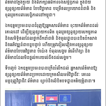
ព័ត៌មានក្លែងក្លាយ និងពិភាក្សាអំពីការចងសម្ព័ន្ធភាព ក្នុងន័យ
ផ្សព្វផ្សាយព័ត៌មាន បែបវិជ្ជាមាន បម្រើផលប្រយោជន៍ជាតិ និង
ចូលរួមការពារសន្តិភាពនៅកម្ពុជា។
ឯកឧត្តមប្រធានបានជំរុញឱ្យអ្នកសារព័ត៌មាន ចុះយកព័ត៌មានដល់
គោលដៅ ដើម្បីផ្សព្វផ្សាយការពិត ចូលរួមផ្សព្វផ្សាយសកម្មភាព
និងសមិទ្ធិផលដែលថ្នាក់ដឹកនាំជាតិ និងមូលដ្ឋានបានខិតខំកសាង
និងអភិវឌ្ឍន៍ជាបន្តបន្ទាប់ ហើយត្រូវជៀសវៀងការផ្សព្វផ្សាយ
ព័ត៌មានបែបអវិជ្ជមាន បំប៉ោង បំពុលសង្គម អំពើហិង្សា និង
ព័ត៌មានដែលមិនផ្តល់ការយល់ដឹងដល់សង្គម។
ទីបញ្ចប់ ឯកឧត្តមប្រធានបានក្រើនរំលឹកដល់ អ្នកសារព័ត៌មានឱ្យ
ផ្សព្វផ្សាយព័ត៌មានប្រកបដោយក្រមសីលធម៌វិជ្ជាជីវៈ គោរព
ធម្មនុញ្ញវិជ្ជាជីវៈព័ត៌មាន ច្បាប់និងលិខិតបទដ្ឋានគតិយុត្តិនានា៕