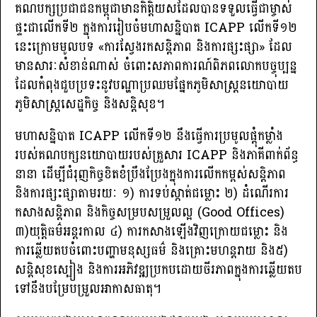
គណបក្សប្រជាជនកម្ពុជាមានកិត្តិយស​ដែល​បានទទួលធ្វើជាម្ចាស់
ផ្ទះជាលើកទី២ ក្នុងការរៀបចំមហាសន្និបាត ICAPP លើកទី១២
នេះក្រោមមូលបទ «ការស្វែងរកសន្តិភាព និងការផ្សះផ្សា» ដែល
មានសារៈសំខាន់​ណាស់ ចំពោះសភាពការណ៍ពិភពលោកបច្ចុប្បន្ន
ដែលកំពុងជួបប្រទះ​នូវបណ្ហា​ប្រឈម​ផ្នែកភូមិសាស្ត្រនយោបាយ
ភូមិសាស្ត្រសេដ្ឋកិច្ច និងសន្តិសុខ។
មហាសន្និបាត ICAPP លើកទី១២ នឹងធ្វើការប្រមូលផ្តុំកម្លាំង
របស់គណបក្សនយោ​បាយ​​របស់គ្រួសារ ICAPP និងភាគីពាក់ព័ន្ធ
នានា ដើម្បីជំរុញកិច្ចខិតខំប្រឹងប្រែងក្នុងការ​លើកកម្ពស់សន្តិភាព
និងការផ្សះផ្សាតាមរយៈ ១) ការទប់ស្កាត់ជម្លោះ ២) ដំណើរការ​
កសាងសន្តិភាព និងកិច្ចសម្របសម្រួលល្អ (Good Offices)
៣)យុត្តិធម៌អន្តរកាល ៤) ការកសាងឡើងវិញក្រោយជម្លោះ និង
ការឆ្លើយតបចំពោះបញ្ហាមនុស្សធម៌ និងគ្រោះ​មហន្ត​រាយ និង៥)
សន្តិសុខស្បៀង និងការអភិវឌ្ឍប្រកបដោយចីរភាពក្នុងការ​ឆ្លើយ​តប
ទៅ​នឹងបម្រែបម្រួលអាកាសធាតុ។