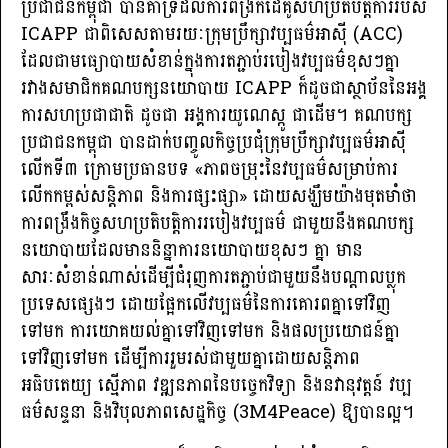
ប្រជាជនកម្ពុជា បានគាំទ្រដល់ការពង្រីកដៃគូសហប្រតិបត្តិការរបស់
ICAPP ជាពិសេសតាមរយៈក្រុមប្រឹក្សាវប្បធម៌អាស៊ី (ACC)
ដែលជាមធ្យោបាយសំខាន់ក្នុងការតភ្ជាប់របៀងវប្បធម៌ខុសៗគ្នា
រវាងសមាជិកគណបក្សនយោបាយ ICAPP ក៏ដូចជាស្ថាប័ននៃអង្គ
ការសហប្រជាជាតិ ដូចជា អង្គការយូណេស្កូ ជាដើម។ គណបក្ស
ប្រជាជនកម្ពុជា បានដាក់បញ្ចូលកិច្ចប្រជុំក្រុមប្រឹក្សាវប្បធម៌អាស៊ី
លើកទី៣ ក្រោមប្រធានបទ «ភាពចម្រុះនៃវប្បធម៌សម្រាប់ការ
លើកកម្ពស់សន្តិភាព និងការផ្សះផ្សា» ដោយសង្ឃឹមយ៉ាងមុតមាំថា
ការពង្រឹងកិច្ចសហប្រតិបត្តិការរបៀងវប្បធម៌ ជាមួយនឹងគណបក្ស
នយោបាយដែលមាននិន្នាការនយោបាយខុសៗ គ្នា មាន
សារៈសំខាន់ណាស់ដើម្បីជំរុញការតភ្ជាប់ជាមួយនឹងបណ្ដាលប្លុក
ប្រទេសផ្សេងៗ ដោយផ្អែកលើវប្បធម៌នៃការគោរពគ្នាទៅវិញ
ទៅមក ការយោគយល់គ្នាទៅវិញទៅមក និងផលប្រយោជន៍គ្នា
ទៅវិញទៅមក ដើម្បីការរួមរស់ជាមួយគ្នាដោយសន្តិភាព
អធិបតេយ្យ ស្មើភាព វឌ្ឍនភាពនៃបច្ចេកវិទ្យា និងនវានុវត្តន៍ វប្ប
ធម៌សន្ទនា និងវិបុលភាពសេដ្ឋកិច្ច (3M4Peace) ឱ្យបានល្អ។