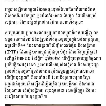
កម្ពុជាសង្ឃឹមថាកម្ពុជានឹងអាចចូលរួមចំណែកចែករំលែកអំពីបទ
ពិសោធន៍របស់កម្ពុជា ក្នុងដំណើរកសាង ថែរក្សា និងលើកកម្ពស់
សន្តិភាព និងការផ្សះផ្សាទៅកាន់ពិភពលោកទាំងមូល។
សម្តេចតេជោ ប្រធានគណបក្សប្រជាជនកម្ពុជាក៏បានអញ្ជើញ ឯក
ឧត្តម លោកជំទាវ និងអង្គប្រជុំទាំងមូលចូលរួមក្នុងសម័យប្រជុំពេញ
អង្គលើកទី១១ នៃសភាអន្តរជាតិដើម្បីភាពអត់ឱន និងសន្តិភាព
(IPTP) ដែលរដ្ឋសភាកម្ពុជាធ្វើជាម្ចាស់ផ្ទះ ដែលនឹងប្រព្រឹត្តទៅ
នៅថ្ងៃទី២៣-២៦ ខែវិច្ឆិកា ឆ្នាំ២០២៤ ដើម្បីចូលរួមជំរុញកិច្ចសហ
ប្រតិបត្តិការអន្តរសភា ក្នុងការលើកកម្ពស់សន្តិភាព និងការផ្សះផ្សា
ព្រមទាំងចូលរួមគាំទ្រដល់ការអនុម័តធម្មនុញ្ញសន្តិភាពសកល៖
ដើម្បីមនុស្សជាតិ និងភពផែនដី ដែលនឹងក្លាយជាក្របខ័ណ្ឌ
អន្តរជាតិមួយបង្កើតឡើងដើម្បីពង្រឹងនូវសាមគ្គីភាព និងភាពជា
ដៃគូសកល ដើម្បីសន្តិភាព សុខដុមរមនា សេចក្តីថ្លៃថ្នូរ និងភាព
រុងរឿងសម្រាប់មនុស្សជាតិ៕