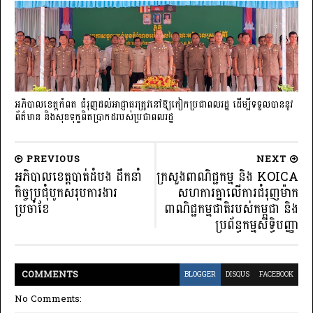
អភិបាលខេត្តកំពត ជំរុញដល់អាជ្ញាធរត្រូវនៅឱ្យកៀកប្រជាពលរដ្ឋ ដើម្បីទទួលបាននូវ
ព័ត៌មាន និងសុខទុក្ខពិតប្រាកដរបស់ប្រជាពលរដ្ឋ
PREVIOUS
NEXT
អភិបាលខេត្តបាត់ដំបង ដឹកនាំ
ក្រសួងពាណិជ្ជកម្ម និង KOICA
កិច្ចប្រជុំបូកសរុបការងារ
សហការគ្នាលើការជំរុញម៉ាក
ប្រចាំខែ
ពាណិជ្ជកម្មជាតិរបស់កម្ពុជា និង
ប្រព័ន្ធកម្មសិទ្ធិបញ្ញា
COMMENT
S
BLOGGER
DISQUS
FACEBOOK
No Comments: