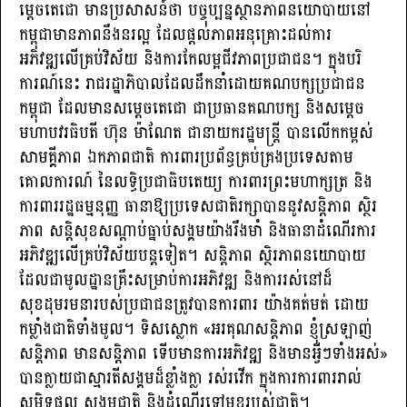
ម្តេចតេជោ មានប្រសាសន៍ថា បច្ចុប្បន្នស្ថានភាពនយោបាយនៅ
កម្ពុជាមានភាពនឹងនរល្អ ដែលផ្ដល់ភាពអនុគ្រោះដល់ការ
អភិវឌ្ឍលើគ្រប់វិស័យ និងការកែលម្អជីវភាពប្រជាជន។ ក្នុងបរិ
ការណ៍នេះ រាជរដ្ឋាភិបាលដែលដឹកនាំដោយគណបក្សប្រជាជន
កម្ពុជា ដែលមានសម្តេចតេជោ ជាប្រធានគណបក្ស និងសម្តេច
មហាបវរធិបតី ហ៊ុន ម៉ាណែត ជានាយករដ្ឋមន្ត្រី បានលើកកម្ពស់
សាមគ្គីភាព ឯកភាពជាតិ ការពារប្រព័ន្ធគ្រប់គ្រងប្រទេសតាម
គោលការណ៍ នៃលទ្ធិប្រជាធិបតេយ្យ ការពារព្រះមហាក្សត្រ និង
ការពាររដ្ឋធម្មនុញ្ញ ធានាឱ្យប្រទេសជាតិរក្សាបាននូវសន្ដិភាព ស្ថិរ
ភាព សន្ដិសុខសណ្ដាប់ធ្នាប់សង្គមយ៉ាងរឹងមាំ និងធានាដំណើរការ
អភិវឌ្ឍលើគ្រប់វិស័យបន្ដទៀត។ សន្តិភាព ស្ថិរភាពនយោបាយ
ដែលជាមូលដ្ឋានគ្រឹះសម្រាប់ការអភិវឌ្ឍ និងការរស់នៅដ៏
សុខដុមរមនារបស់ប្រជាជនត្រូវបានការពារ យ៉ាងគត់មត់ ដោយ
កម្លាំងជាតិទាំងមូល។ ទិសស្លោក «អរគុណសន្តិភាព ខ្ញុំស្រឡាញ់
សន្តិភាព មានសន្តិភាព ទើបមានការអភិវឌ្ឍ និងមានអ្វីៗទាំងអស់»
បានក្លាយជាស្មារតីសង្គមដ៏ខ្លាំងក្លា រស់រវើក ក្នុងការការពាររាល់
សមិទ្ធផល សង្គមជាតិ និងដំណើរទៅមុខរបស់ជាតិ។