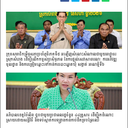
ក្រុមសមាជិកព្រឹទ្ធសភាប្រចាំភូមិភាគទី៥ អញ្ជើញសំណេះសំណាលជាមួយអាជ្ញាធរ
ស្រុកសំរោង ដើម្បីលើកកម្ពស់ប្រសិទ្ធភាព នៃការផ្តល់សេវាសាធារណៈ ការអភិវឌ្ឍ
មូលដ្ឋាន និងការត្រៀមឆ្ពោះទៅកាន់ការបោះឆ្នោតឃុំ សង្កាត់ អាណត្តិទី៦
អភិបាលខេត្តប៉ៃលិន ជួបជាមួយប្រជាពលរដ្ឋចំនួន ៤៤គ្រួសារ ដើម្បីរកដំណោះ
ស្រាយដោយសន្តិវិធី និងទប់ស្កាត់ការទន្ទ្រានកាន់កាប់ដីគម្របព្រៃឈើ