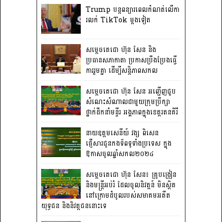
Trump បន្តពន្យារពេលកំណត់លើកា
រលក់ TikTok ម្តងទៀត
សម្តេចតេជោ ហ៊ុន សែន និង
ប្រធានសភាកាតា ប្រកាសប្រឹងប្រែងធ្វើ
ការ​រួមគ្នា ដើម្បីសន្តិភាពសកល
សម្តេចតេជោ ហ៊ុន សែន អញ្ជើញជួប
សំណេះសំណាលជាមួយក្រុមប្រឹក្សា
ថ្នាក់ដឹកនាំមន្ទីរ អង្គភាពក្នុងខេត្តរតនគិរី
នាយឧត្តមសេនីយ៍ វង្ស ពិសេន
ផ្ញើសារជូនកងទ័ពទូទាំងប្រទេស ក្នុង
ឱកាសចូលឆ្នាំសកល២០២៤
សម្តេចតេជោ ហ៊ុន សែន៖ គ្រូបង្រៀន
និងមន្ត្រីអប់រំ ដែលចូលនិវត្តន៍ មិនស្ថិត
នៅក្រោមដំបូលរបស់សមាគមអតីត
យុទ្ធជន និងនិវត្តជននោះទេ