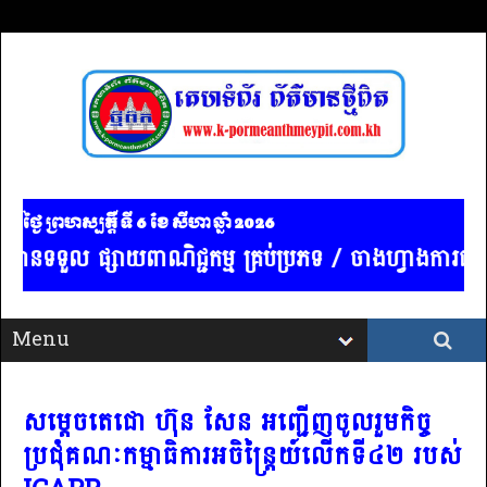
ថ្ងៃ ព្រហស្បត្ដិ៍ ទី 6​ ខែ សីហា ឆ្នាំ 2026
ទទួល ផ្សាយពាណិជ្ជកម្ម គ្រប់ប្រភទ / ចាងហ្វាងការផ្សាយ : 
សម្តេចតេជោ ហ៊ុន សែន អញ្ជើញចូលរួមកិច្ច
ប្រជុំគណៈកម្មាធិការអចិន្ត្រៃយ៍លើកទី៤២ របស់