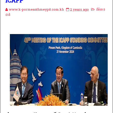
ICAPP
www.k-pormeanthmeypit.com.kh
2 years ago
ព័ត៌មាន
ជាតិ