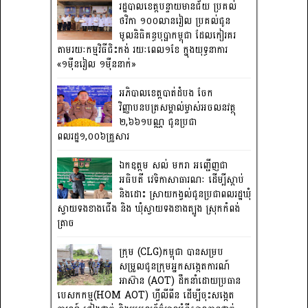
រដ្ឋបាលខេត្តបន្ទាយមានជ័យ ប្រគល់
ថវិកា ១០០លានរៀល ប្រគល់ជូន
មូលនិធិគន្ធបុប្ផាកម្ពុជា ដែលកៀរគរ
តាមរយៈកម្មវិធីជិះកង់ រយៈពេល១ខែ ក្នុងយុទ្ធនាការ
«១ម៉ឺនរៀល ១ម៉ឺននាក់»
អភិបាលខេត្តបាត់ដំបង ចែក
វិញ្ញាបនបត្រសម្គាល់ម្ចាស់អចលនវត្ថុ
២,៦៦១បណ្ណ ជូនប្រជា
ពលរដ្ឋ១,០០៦គ្រួសារ
ឯកឧត្តម សល់ មករា អញ្ជើញជា
អធិបតី វេទិកាសាធារណៈ ដើម្បីស្តាប់
និងដោះ ស្រាយកង្វល់ជូនប្រជាពលរដ្ឋឃុំ
ស្វាយទងខាងជើង និង ឃុំស្វាយទងខាងត្បូង ស្រុកកំពង់
ត្រាច
ក្រុម (CLG)កម្ពុជា បានសម្រប
សម្រួលជូនក្រុមអ្នកសង្កេតការណ៍
អាស៊ាន (AOT) ដឹកនាំដោយប្រធាន
បេសកកម្ម(HOM AOT) ហ្វីលីពីន ដើម្បីចុះសង្កេត