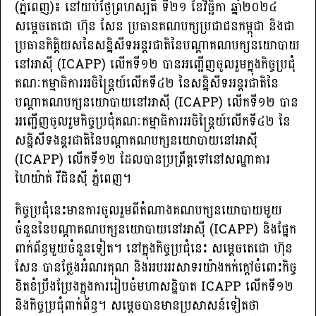
(ភ្នំពេញ)៖ នៅយប់ថ្ងៃ​ព្រហស្បតិ៍ ទី២១ ខែវិច្ឆិកា ឆ្នាំ២០២៤
សម្ដេចតេជោ ហ៊ុន សែន ប្រធានគណបក្សប្រជាជនកម្ពុជា និងជា
ប្រធានកិត្តិយសនៃសន្និសីទអន្តរជាតិនៃបណ្តា​គណបក្សនយោបាយ
នៅអាស៊ី (ICAPP) លើកទី១២ បានអញ្ជើញចូលរួមក្នុងកិច្ចប្រជុំ
គណៈកម្មាធិការអចិន្ត្រៃយ៍លើកទី​៤២ នៃសន្និសីទអន្តរជាតិនៃ
បណ្តាគណបក្សនយោបាយនៅអាស៊ី (ICAPP) លើកទី១២ បាន
អញ្ជើញចូលរួមកិច្ចប្រជុំគណៈកម្មាធិការ​អចិន្ត្រៃយ៍លើកទី៤២ នៃ
សន្និសីទងន្តរជាតិនៃបណ្តាគណបក្សនយោបាយនៅអាស៊ី
(ICAPP) លើកទី១២ ដែលបានប្រព្រឹត្តទៅ​នៅសណ្ឋាគារ
ហៃយ៉ាត់ រីជិនស៊ី ភ្នំពេញ។
កិច្ចប្រជុំនេះមានការចូលរួមពីតំណាងគណបក្សនយោបាយមួយ
ចំនួននៃបណ្តាគណបក្ស​នយោបាយនៅអាស៊ី (ICAPP) និងផ្នែក
ពាក់ព័ន្ធមួយចំនួនទៀត។ នៅក្នុងកិច្ច​ប្រជុំ​នេះ សម្ដេចតេជោ ហ៊ុន
សែន បានថ្លែងអំណរគុណ និងអបអរសាទរយ៉ាងកក់ក្តៅ​ចំពោះ​កិច្ច
ខិតខំប្រឹងប្រែងក្នុងការរៀបចំមហាសន្និបាត ICAPP លើកទី១២
និងកិច្ចប្រជុំពាក់​ព័ន្ធ។ សម្ដេចបានមានប្រសាសន៍ទៀតថា