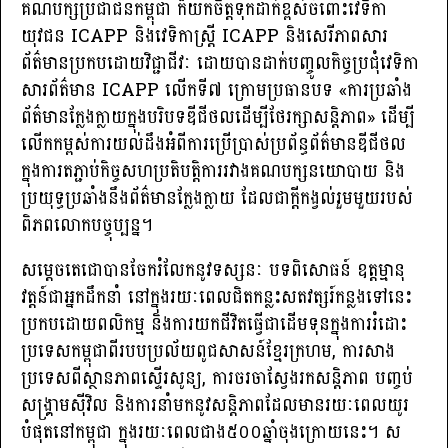
គណបក្សប្រជាជនកម្ពុជា ក៏យកចិត្តទុកដាក់ខ្ពស់ចំពោះវេទិកា
យុវជន ICAPP និងវេទិកាស្ត្រី ICAPP និងសេរីភាពសារ
ព័ត៌មានប្រកបដោយវិជ្ជាជីវៈ ដោយបានដាក់បញ្ចូលកិច្ចប្រជុំវេទិកា
សារព័ត៌មាន ICAPP លើកទី៧ ក្រោមប្រធានបទ «ការប្រឆាំង
ព័ត៌មានក្លែងក្លាយក្នុងបរិបទឌីជីថលដើម្បីថែរក្សាសន្តិភាព» ដើម្បី
លើកកម្ពស់ការយល់ដឹងអំពីការប្រើប្រាស់ប្រព័ន្ធព័ត៌មានឌីជីថល
ក្នុងការតភ្ជាប់កិច្ចសហប្រតិបត្តិការរវាងគណបក្សនយោបាយ និង
ប្រយុទ្ធប្រឆាំងនឹងព័ត៌មានក្លែងក្លាយ ដែលជាក្តីកង្វល់រួមមួយរបស់
ពិភពលោកបច្ចុប្បន្ន។
សម្ដេចតេជោបានចែករំលែកនូវទស្សនៈ បទពិសោធន៍ ឧត្តម្មានុ
វត្តន៍ជាអ្នកដឹកនាំ នៅក្នុងរយៈពេលជិតកន្លះសតវត្សរ៍កន្លងទៅនេះ
ប្រកបដោយពលិកម្ម និងការយកជីវិតធ្វើជាដើមទុនក្នុងការរំដោះ
ប្រទេសកម្ពុជាពីរបបប្រល័យពូជសាសន៍ខ្មែរក្រហម, ការសាង
ប្រទេសពីស្ថានភាពស្ទើរសូន្យ, ការចរចាស្វែងរកសន្តិភាព បញ្ចប់
សង្គ្រាមស៊ីវិល និងការនាំមកនូវសន្តិភាពដែលមានរយៈពេលយូរ
បំផុតនៅកម្ពុជា ក្នុងរយៈពេលជាង៥០០ឆ្នាំចុងក្រោយនេះ។ ស