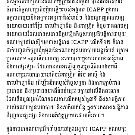
សម្ដេចតេជោប្រធានគណបក្សប្រជាជនកម្ពុជា បានអបអរសាទរ
ចំពោះកិច្ចសហ​ប្រតិបត្តិ​ការថ្មីៗរបស់អង្គការ ICAPP ក្នុងការ
តភ្ជាប់ជាមួយនឹងអង្គការអន្តរជាតិ​សំខាន់ៗ និង​បណ្ដាញគណបក្ស
នយោបាយនៅអឺរ៉ុប អាមេរិកឡាទីន និងអាហ្វ្រិក ក៏ដូចជាគណបក្ស​
នយោបាយដែលមានសមានចិត្តបង្កើតកិច្ចសហប្រតិបត្តិការជាមួយ
គណបក្សនៅអាស៊ី។មហាសន្និបាត ICAPP លើកទី១២ ក៏បាន
ដាក់បញ្ចូលកិច្ចប្រជុំតុមូល​នៃគណបក្ស​នយោ​បាយអន្តរតំបន់ ក្រោម
ប្រធានបទ «តួនាទីគណបក្ស នយោបាយក្នុងការ​កសាង​សន្តិភាព
និងការផ្សះផ្សា» ដែលមានការអញ្ជើញចូលរួមពីតំណាងមក​ពី
គណបក្ស​នយោបាយនៅតំបន់អាហ្វ្រិក អឺរ៉ុប អាស៊ី និង
អាមេរិកឡាទីន ដើម្បីលើកកម្ពស់កិច្ច​សន្ទនា និងការតភ្ជាប់រវាង
ប្រជាជន និងប្រជាជនមកពីតំបន់ផ្សេងៗគ្នានៅលើពិភពលោក
ដែលនឹងចូលរួមចំណែកដល់ការលើកកម្ពស់តួនាទី និងសាមគ្គីភាព
របស់គណបក្សនយោបាយ និងភាគីពាក់ព័ន្ធ ក្នុងការកសាងសន្តិភាព
ជំរុញការផ្សះផ្សា និងការអភិវឌ្ឍប្រកបដោយចីរភាព។
ក្នុងនាមជាគណបក្សដឹកនាំមួយនៅក្នុងអង្គការ ICAPP គណបក្ស