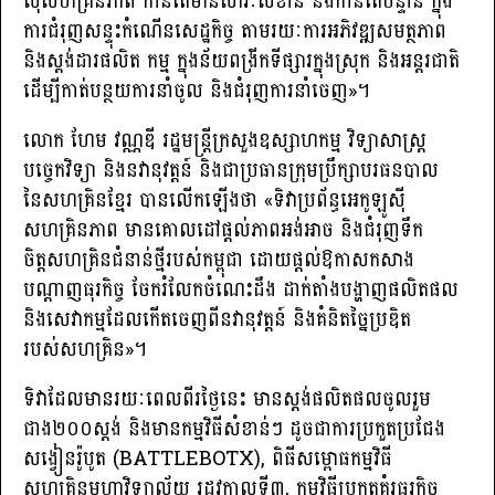
ស៊ីសហគ្រិនភាព កាន់តែមានសារៈសំខាន់ និងកាន់តែបន្ទាន់ ក្នុង
ការជំរុញសន្ទុះកំណើនសេដ្ឋកិច្ច តាមរយៈការអភិវឌ្ឍសមត្ថភាព
និងស្តង់ដារផលិត កម្ម ក្នុងន័យពង្រីកទីផ្សារក្នុងស្រុក និងអន្តរជាតិ
ដើម្បីកាត់បន្ថយការនាំចូល និងជំរុញការនាំចេញ»។
លោក ហែម វណ្ណឌី រដ្ឋមន្ត្រីក្រសួងឧស្សាហកម្ម វិទ្យាសាស្ត្រ
បច្ចេកវិទ្យា និងនវានុវត្តន៍ និងជាប្រធានក្រុមប្រឹក្សាបរធនបាល
នៃសហគ្រិនខ្មែរ បានលើកឡើងថា «ទិវាប្រព័ន្ធអេកូឡូស៊ី
សហគ្រិនភាព មានគោលដៅផ្តល់ភាពអង់អាច និងជំរុញទឹក
ចិត្តសហគ្រិនជំនាន់ថ្មីរបស់កម្ពុជា ដោយផ្តល់ឱកាសកសាង
បណ្តាញធុរកិច្ច ចែករំលែកចំណេះដឹង ដាក់តាំងបង្ហាញផលិតផល
និងសេវាកម្មដែលកើតចេញពីនវានុវត្តន៍ និងគំនិតច្នៃប្រឌិត
របស់សហគ្រិន»។
ទិវាដែលមានរយៈពេលពីរថ្ងៃនេះ មានស្តង់ផលិតផលចូលរួម
ជាង២០០ស្តង់ និងមានកម្មវិធីសំខាន់ៗ ដូចជាការប្រកួតប្រជែង
សង្វៀនរ៉ូបូត (BATTLEBOTX), ពិធីសម្ពោធកម្មវិធី
សហគ្រិនមហាវិទ្យាល័យ រដូវកាលទី៣, កម្មវិធីប្រកួតគំរូធុរកិច្ច