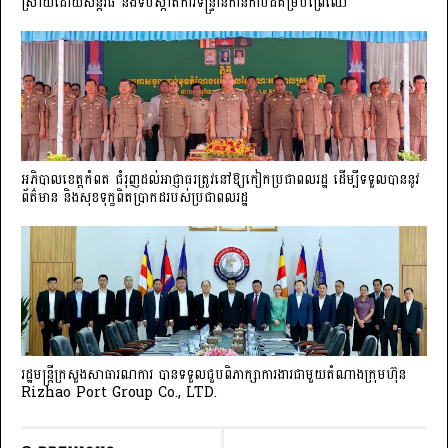
ស្រាយដោយសន្តិវិធី និងទប់ស្កាត់ការទន្ទ្រានកាន់កាប់ដីគម្របព្រៃឈើ
អភិបាលខេត្តកំពត ជំរុញដល់អាជ្ញាធរត្រូវនៅឱ្យកៀកប្រជាពលរដ្ឋ ដើម្បីទទួលបាននូវ
ព័ត៌មាន និងសុខទុក្ខពិតប្រាកដរបស់ប្រជាពលរដ្ឋ
រដ្ឋមន្រ្តីក្រសួងសាធារណការ បានទទួលជួបពិភាក្សាការងារជាមួយតំណាងក្រុមហ៊ុន
Rizhao Port Group Co., LTD.