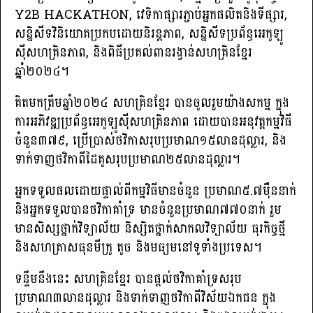
Y2B HACKATHON, វេទិកាផ្សារភ្ជាប់អ្នកផលិតនិងទីផ្សារ,
សន្និសីទវិនិយោគប្រកបដោយនិរន្តភាព, សន្និសីទប្រព័ន្ធអេកូឡូ
ស៊ីសហគ្រិនភាព, និងពិធីប្រគល់ពានរង្វាន់សហគ្រិនខ្មែរ
ឆ្នាំ២០២៤។
គិតមកត្រឹមឆ្នាំ២០២៤ សហគ្រិនខ្មែរ បានចូលរួមយ៉ាងសកម្ម ក្នុង
ការអភិវឌ្ឍប្រព័ន្ធអេកូឡូស៊ីសហគ្រិនភាព ដោយបានអនុវត្តកម្មវិធី
ចំនួន៣៧៩, ប្រើប្រាស់ថវិកាសរុបប្រមាណ១៥លានដុល្លារ, និង
ទាក់ទាញថវិកាពីដៃគូសរុបប្រមាណ២៥លានដុល្លារ។
អ្នកទទួលផលដោយផ្ទាល់ពីកម្មវិធីមានចំនួន ប្រមាណ៥.៧ម៉ឺននាក់
និងអ្នកទទួលបានថវិកាគាំទ្រ មានចំនួនប្រមាណ៧៧០នាក់ រួម
មានសិស្សថ្នាក់វិទ្យាល័យ និស្សិតថ្នាក់សាកលវិទ្យាល័យ ធុរកិច្ចថ្មី
និងសហគ្រាសធុនមីក្រូ តូច និងមធ្យមនៅទូទាំងប្រទេស។
ទន្ទឹមនឹងនេះ សហគ្រិនខ្មែរ បានផ្តល់ថវិកាគាំទ្រសរុប
ប្រមាណ៣លានដុល្លារ និងទាក់ទាញថវិកាពីវិស័យឯកជន ក្នុង