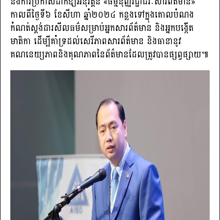
និងការប្រកាសដាក់ឱ្យអនុវត្តន៍ «ធម្មនុញ្ញវិជ្ជាជីវៈសារព័ត៌មាន»
កាលពីថ្ងៃទី៦ ខែសីហា ឆ្នាំ២០២៤ កន្លងទៅក្នុងគោលបំណង
កំណត់ស្តង់ដារសីលធម៌សម្រាប់អ្នកសារព័ត៌មាន និងអ្នកបង្កើត
មាតិកា ដើម្បីគាំទ្រដល់សេរីភាពសារព័ត៌មាន និងធានានូវ
គណនេយ្យភាពនិងគុណភាពនៃព័ត៌មានដែលត្រូវបានផ្សព្វផ្សាយ៕