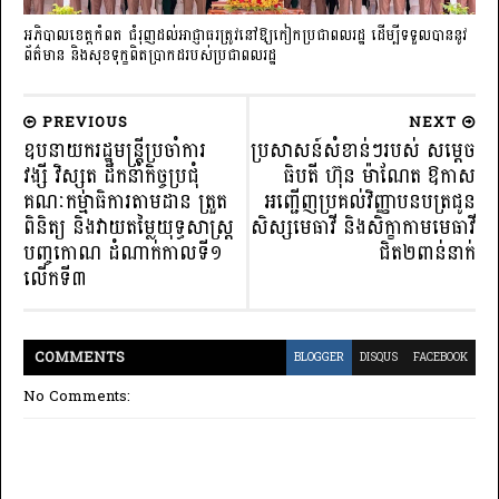
អភិបាលខេត្តកំពត ជំរុញដល់អាជ្ញាធរត្រូវនៅឱ្យកៀកប្រជាពលរដ្ឋ ដើម្បីទទួលបាននូវ
ព័ត៌មាន និងសុខទុក្ខពិតប្រាកដរបស់ប្រជាពលរដ្ឋ
PREVIOUS
NEXT
ឧបនាយករដ្ឋមន្រ្តីប្រចាំការ
ប្រសាសន៍សំខាន់ៗរបស់ សម្តេច
វង្សី វិស្សុត ដឹកនាំកិច្ចប្រជុំ
ធិបតី ហ៊ុន ម៉ាណែត ឱកាស
គណៈកម្មាធិការតាមដាន ត្រួត
អញ្ជើញប្រគល់វិញ្ញាបនបត្រជូន
ពិនិត្យ និងវាយតម្លៃយុទ្ធសាស្រ្ដ
សិស្សមេធាវី និងសិក្ខាកាមមេធាវី
បញ្ចកោណ ដំណាក់កាលទី១
ជិត២ពាន់នាក់
លើកទី៣
COMMENT
S
BLOGGER
DISQUS
FACEBOOK
No Comments: