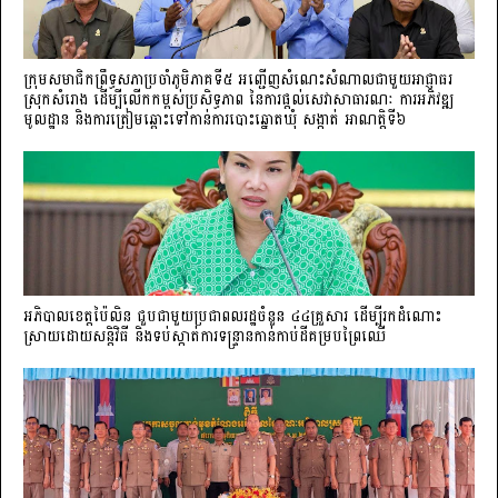
ក្រុមសមាជិកព្រឹទ្ធសភាប្រចាំភូមិភាគទី៥ អញ្ជើញសំណេះសំណាលជាមួយអាជ្ញាធរ
ស្រុកសំរោង ដើម្បីលើកកម្ពស់ប្រសិទ្ធភាព នៃការផ្តល់សេវាសាធារណៈ ការអភិវឌ្ឍ
មូលដ្ឋាន និងការត្រៀមឆ្ពោះទៅកាន់ការបោះឆ្នោតឃុំ សង្កាត់ អាណត្តិទី៦
អភិបាលខេត្តប៉ៃលិន ជួបជាមួយប្រជាពលរដ្ឋចំនួន ៤៤គ្រួសារ ដើម្បីរកដំណោះ
ស្រាយដោយសន្តិវិធី និងទប់ស្កាត់ការទន្ទ្រានកាន់កាប់ដីគម្របព្រៃឈើ