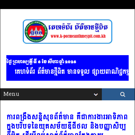
ថ្ងៃ ព្រហស្បត្ដិ៍ ទី 6​ ខែ សីហា ឆ្នាំ 2026
គេហទំព័រ ព័ត៌មានថ្មីពិត មានទទួល ផ្សាយពាណិជ្ជកម្ម គ្
ការពង្រឹងសន្តិសុខព័ត៌មាន គឺជាការងារអាទិភាព
ក្នុងបរិបទនៃយុគសម័យឌីជីថល និងបញ្ញាសិប្ប