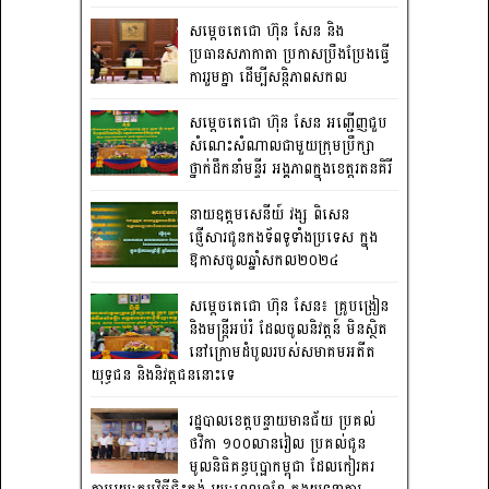
សម្តេចតេជោ ហ៊ុន សែន និង
ប្រធានសភាកាតា ប្រកាសប្រឹងប្រែងធ្វើ
ការ​រួមគ្នា ដើម្បីសន្តិភាពសកល
សម្តេចតេជោ ហ៊ុន សែន អញ្ជើញជួប
សំណេះសំណាលជាមួយក្រុមប្រឹក្សា
ថ្នាក់ដឹកនាំមន្ទីរ អង្គភាពក្នុងខេត្តរតនគិរី
នាយឧត្តមសេនីយ៍ វង្ស ពិសេន
ផ្ញើសារជូនកងទ័ពទូទាំងប្រទេស ក្នុង
ឱកាសចូលឆ្នាំសកល២០២៤
សម្តេចតេជោ ហ៊ុន សែន៖ គ្រូបង្រៀន
និងមន្ត្រីអប់រំ ដែលចូលនិវត្តន៍ មិនស្ថិត
នៅក្រោមដំបូលរបស់សមាគមអតីត
យុទ្ធជន និងនិវត្តជននោះទេ
រដ្ឋបាលខេត្តបន្ទាយមានជ័យ ប្រគល់
ថវិកា ១០០លានរៀល ប្រគល់ជូន
មូលនិធិគន្ធបុប្ផាកម្ពុជា ដែលកៀរគរ