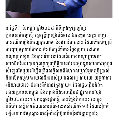
នាថ្ងៃទី៣ ខែកញ្ញា ឆ្នាំ២០២៤ ពីទីក្រុងកូឡាឡាំពួរ
ប្រទេសម៉ាឡេស៊ី រដ្ឋមន្ត្រីក្រសួងព័ត៌មាន ឯកឧត្តម នេត្រ ភក្រ្តា
បានលើកឡើងពីបញ្ហាប្រឈម និងផលវិបាកនានាដែលកើតចេញពី
ការផ្សព្វផ្សាយព័ត៌មាន មិនពិតឬព័ត៌មានក្លែងក្លាយ នៅតាម
បណ្តាញសង្គម និងបានអំពាវនាវដល់តំណាងបណ្តាប្រទេស
សមាជិកដែលបានចូលរួមក្នុងព្រឹត្តិការណ៍នេះចូលរួមសហការគ្នាក្នុង
សំឡេងតែមួយដើម្បីពង្រឹងសន្តិសុខព័ត៌មានសម្រាប់អ្នកប្រើប្រាស់
និងលើកកម្ពស់ការយល់ដឹងរបស់ប្រជាពលរដ្ឋ តាមរយៈយុទ្ធនាការ
«និយាយថាទេ ចំពោះព័ត៌មានក្លែងក្លាយ» ដែលផ្តួចផ្តើមគំនិត
ដោយប្រទេសកម្ពុជា និងគ្រោងនឹងចាប់ផ្តើមជាផ្លូវការនៅចុង
ឆ្នាំ២០២៤នេះ។ ឯកឧត្តមរដ្ឋមន្ត្រី បានថ្លែងបែបនេះ នៅក្នុង
ពិធីបើកសន្និសីទកំពូលសារព័ត៌មានអាស៊ីលើកទី១៩ ដែលរៀបចំ
ឡើងដោយវិទ្យាស្ថានអាស៊ី-ប៉ាស៊ីហ្វិកដើម្បីអភិវឌ្ឍន៍ប្រព័ន្ធ