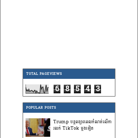
TOTAL PAGEVIEWS
6
8
5
4
3
POPULAR POSTS
Trump បន្តពន្យារពេលកំណត់លើកា
រលក់ TikTok ម្តងទៀត