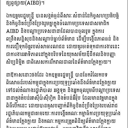
ផ្សព្វផ្សាយ(AIBD)។
ឯកឧត្តមរដ្ឋមន្រ្តី បានសង្កត់ធ្ងន់ពីសារៈសំខាន់នៃកិច្ចសហប្រតិបត្តិ
និងកិច្ចខិតខំប្រឹងប្រែងរួមគ្នាក្នុងចំណោមប្រទេសជាសមាជិក
AIBD និងបណ្តាប្រទេសនានាដែលបានចូលរួម ក្នុងការ
ពង្រឹងសនិ្តសុខនិងសណ្តាប់ធ្នាប់ព័ត៌មាន ដើម្បីបង្កើនភាពធន់ និង
ការជឿទុកចិត្តរបស់សាធារណជន ដោយគួរចាត់ទុកជាការងារនេះ
ជាការងារអាទិភាពនៅក្នុងបរិបទនៃយុគសម័យឌីជីថលនិងបញ្ញា
សិប្បនិម្មិត ជាពិសេសការរីករាលដាលនៃព័ត៌មានក្លែងក្លាយ។
នាឱកាសនោះផងដែរ ឯកឧត្តមរដ្ឋមន្ត្រី បានចែករំលែកបទ
ពិសោធន៍របស់កម្ពុជាក្នុងការប្រយុទ្ធប្រឆាំងនឹងព័ត៌មានក្លែងក្លាយ
ទៅដល់តំណាងរដ្ឋាភិបាល អង្គទូត និងអ្នកចូលរួមពីបណ្តាប្រទេស
នានាក្នុងតំបន់អាស៊ីប៉ាស៊ីហ្វិក និងតំបន់អឺរ៉ុប ដែលមានវត្តមានក្នុង
ពិធីបើកនេះ ដោយបានគូសបញ្ជាក់ពីកិច្ចខិតខំប្រឹងប្រែងរបស់រាជ
រដ្ឋាភិបាលកម្ពុជាតាមរយៈការបង្កើតគណៈកម្មាធិការប្រយុទ្ធប្រឆាំង
ព័ត៌មានក្លែងក្លាយ និងគណៈកម្មការត្រួតពិនិត្យព័ត៌មានក្លែងក្លាយ