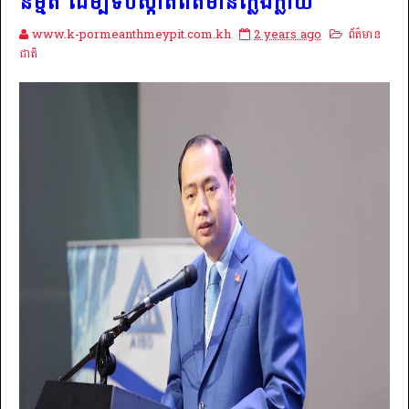
និម្មិត ដើម្បីទប់ស្កាត់ព័ត៌មានក្លែងក្លាយ
www.k-pormeanthmeypit.com.kh
2 years ago
ព័ត៌មាន
ជាតិ