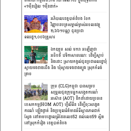
តាមរយៈកម្មវិធីជិះកង់ រយៈពេល១ខែ ក្នុងយុទ្ធនាការ
«១ម៉ឺនរៀល ១ម៉ឺននាក់»
អភិបាលខេត្តបាត់ដំបង ចែក
វិញ្ញាបនបត្រសម្គាល់ម្ចាស់អចលនវត្ថុ
២,៦៦១បណ្ណ ជូនប្រជា
ពលរដ្ឋ១,០០៦គ្រួសារ
ឯកឧត្តម សល់ មករា អញ្ជើញជា
អធិបតី វេទិកាសាធារណៈ ដើម្បីស្តាប់
និងដោះ ស្រាយកង្វល់ជូនប្រជាពលរដ្ឋឃុំ
ស្វាយទងខាងជើង និង ឃុំស្វាយទងខាងត្បូង ស្រុកកំពង់
ត្រាច
ក្រុម (CLG)កម្ពុជា បានសម្រប
សម្រួលជូនក្រុមអ្នកសង្កេតការណ៍
អាស៊ាន (AOT) ដឹកនាំដោយប្រធាន
បេសកកម្ម(HOM AOT) ហ្វីលីពីន ដើម្បីចុះសង្កេត
ការណ៍ ផ្ទៀងផ្ទាត់ និងប្រមូលព័ត៌មានអំពីស្ថានភាពជាក់
ស្តែង នៅតាមបង្គោលព្រំដែនលេខ52 ដល់លេខ59 ស្ថិត
នៅស្រុកកំរៀង ខេត្តបាត់ដំបង