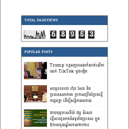
TOTAL PAGEVIEWS
6
8
9
5
3
POPULAR POSTS
Trump បន្តពន្យារពេលកំណត់លើកា
រលក់ TikTok ម្តងទៀត
សម្តេចតេជោ ហ៊ុន សែន និង
ប្រធានសភាកាតា ប្រកាសប្រឹងប្រែងធ្វើ
ការ​រួមគ្នា ដើម្បីសន្តិភាពសកល
នាយឧត្តមសេនីយ៍ វង្ស ពិសេន
ផ្ញើសារជូនកងទ័ពទូទាំងប្រទេស ក្នុង
ឱកាសចូលឆ្នាំសកល២០២៤