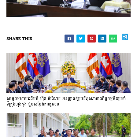
SHARE THIS
សម្តេចមហាបវរធិបតី ហ៊ុន ម៉ាណែត អនុញ្ញាតឱ្យប្រតិភូសភាពាណិជ្ជកម្មចិន​ប្រចាំ
ទីក្រុងហុងកុង ជួបសម្តែងការគួរសម