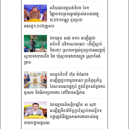
អភិបាលខេត្តបាត់ដំបង ចែក
វិញ្ញាបនបត្រសម្គាល់ម្ចាស់អចលនវត្ថុ
២,៦៦១បណ្ណ ជូនប្រជា
ពលរដ្ឋ១,០០៦គ្រួសារ
ឯកឧត្តម សល់ មករា អញ្ជើញជា
អធិបតី វេទិកាសាធារណៈ ដើម្បីស្តាប់
និងដោះ ស្រាយកង្វល់ជូនប្រជាពលរដ្ឋឃុំ
ស្វាយទងខាងជើង និង ឃុំស្វាយទងខាងត្បូង ស្រុកកំពង់
ត្រាច
សម្តេចធិបតី ហ៊ុន ម៉ាណែត
អញ្ជើញជួបជាមួយគណៈប្រតិភូធុរកិច្ច
នៃសាធារណរដ្ឋកូរ៉េ ក្នុងជំនួបសម្តែងការ
គួរសម និងពិភាក្សាការងារ នៅវិមានសន្តិភាព
ឯកឧត្តមអភិសន្តិបណ្ឌិត ស សុខា
អញ្ជើញដឹកនាំកិច្ចប្រជុំស្តាប់ការធ្វើបទ
បង្ហាញអំពីវឌ្ឍនភាពការងាររបស់អគ្គ
នាយកដ្ឋានរដ្ឋបាល