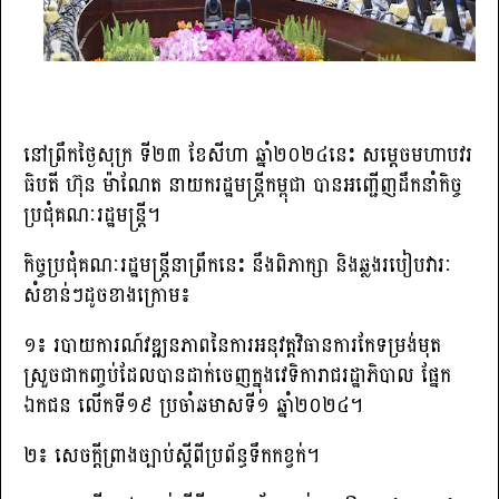
នៅព្រឹកថ្ងៃសុក្រ ទី២៣ ខែសីហា ឆ្នាំ២០២៤នេះ សម្តេចមហាបវរ
ធិបតី ហ៊ុន ម៉ាណែត នាយករដ្ឋមន្ត្រីកម្ពុជា បានអញ្ជើញដឹកនាំកិច្ច
ប្រជុំគណៈរដ្ឋមន្ត្រី។
កិច្ចប្រជុំគណៈរដ្ឋមន្ត្រីនាព្រឹកនេះ នឹងពិភាក្សា និងឆ្លងរបៀបវារៈ
សំខាន់ៗដូចខាងក្រោម៖
១៖ របាយការណ៍វឌ្ឍនភាពនៃការអនុវត្តវិធានការកែទម្រង់មុត
ស្រួចជាកញ្ចប់ដែលបានដាក់ចេញក្នុងវេទិការាជរដ្ឋាភិបាល ផ្នែក
ឯកជន លើកទី១៩ ប្រចាំឆមាសទី១ ឆ្នាំ២០២៤។
២៖ សេចក្តីព្រាងច្បាប់ស្តីពីប្រព័ន្ធទឹកកខ្វក់។