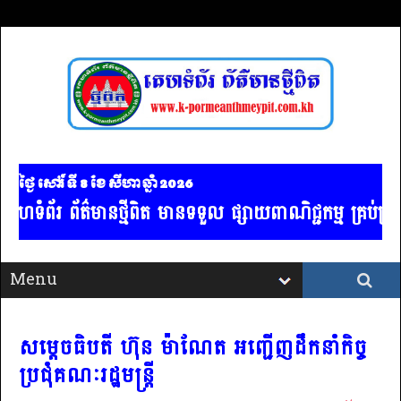
ថ្ងៃ សៅរ៍ ទី 8​ ខែ សីហា ឆ្នាំ 2026
័ត៌មានថ្មីពិត មានទទួល ផ្សាយពាណិជ្ជកម្ម គ្រប់ប្រភទ / ចា
សម្តេចធិបតី ហ៊ុន ម៉ាណែត អញ្ជើញដឹកនាំកិច្ច
ប្រជុំគណៈរដ្ឋមន្ត្រី