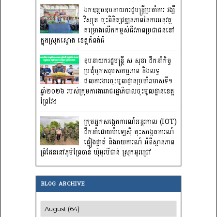
ឯកឧត្តមឧបនាយករដ្ឋមន្រ្តីប្រចាំការ វង្សី
វិស្សុត ចុះពិនិត្យវឌ្ឍនភាពនៃការអនុវត្ត
គម្រោងលើកកម្ពស់ជីវភាពប្រជាជននៅ
ក្នុងស្រុកស្ទោង ខេត្តកំពង់ធំ
ឧបនាយករដ្ឋមន្ត្រី ស សុខា ដឹកនាំកិច្ច
ប្រជុំបូកសរុបសកម្មភាព និងលទ្ធ
ផលការងារចុះមូលដ្ឋានប្រចាំឆមាសទី១
ឆ្នាំ២០២៦ របស់ក្រុមការងាររាជរដ្ឋាភិបាលចុះមូលដ្ឋានខេត្ត
ព្រៃវែង
ក្រុមអ្នកសង្កេតការណ៍អន្តរកាល (IOT)
ដឹកនាំដោយម៉ាឡេស៊ី ចុះសង្កេតការណ៍
ផ្ទៀងផ្ទាត់ និងរាយការណ៍ អំពីស្ថានភាព
ព្រំដែននៅភូមិព្រៃចាន់ ឃុំអូរបីជាន់ ស្រុកអូរជ្រៅ
BLOG ARCHIVE