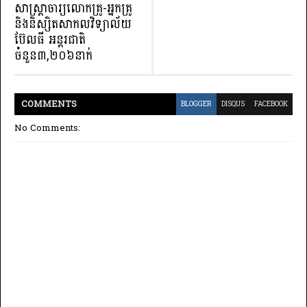
សាស្ត្រាចារ្យលោកគ្រូ-អ្នកគ្រូ
និងនិស្សិតសាកលវិទ្យាល័យ
ប៊ែលធី អន្តរជាតិ
ចំនួន៣,២០៦នាក់
COMMENT
S
BLOGGER
DISQUS
FACEBOOK
No Comments: