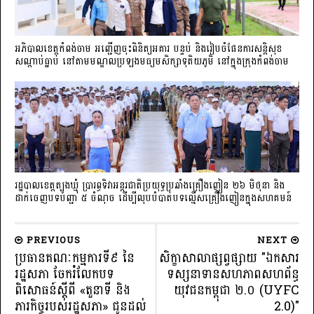
អភិបាលខេត្តកំពង់ចាម អញ្ជើញចុះពិនិត្យអគារ បន្ទប់ និងរៀបចំផែនការសន្តិសុខ
សណ្តាប់ធ្នាប់ នៅតាមមណ្ឌលប្រឡងមធ្យមសិក្សាទុតិយភូមិ នៅក្នុងក្រុងកំពង់ចាម
រដ្ឋបាលខេត្តត្បូងឃ្មុំ ប្រារព្ធទិវាអន្តរជាតិប្រយុទ្ធប្រឆាំងគ្រឿងញៀន ២៦ មិថុនា និង
ដាក់ចេញបទបញ្ជា ៥ ចំណុច ដើម្បីលុបបំបាត់បទល្មើសគ្រឿងញៀនក្នុងសហគមន៍
PREVIOUS
NEXT
ប្រធានគណៈកម្មការទី៩ នៃ
សិក្ខាសាលាផ្សព្វផ្សាយ "ឯកសារ
រដ្ឋសភា ចែករំលែកបទ
ទស្សនាទានសហភាពសហព័ន្ធ
ពិសោធន៍ស្តីពី «តួនាទី និង
យុវជនកម្ពុជា ២.០ (UYFC
ភារកិច្ចរបស់រដ្ឋសភា» ជូនដល់
2.0)"