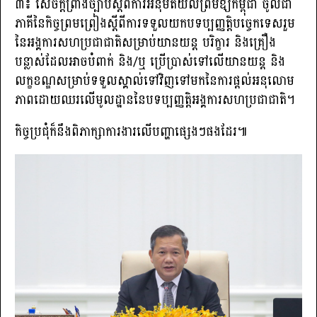
៣៖ សេចក្តីព្រាងច្បាប់ស្តីពីការអនុម័តយល់ព្រមឱ្យកម្ពុជា ចូលជា
ភាគីនៃកិច្ចព្រមព្រៀងស្តីពីការទទួលយកបទប្បញ្ញត្តិបច្ចេកទេសរួម
នៃអង្គការសហប្រជាជាតិសម្រាប់យានយន្ត បរិក្ខារ និងគ្រឿង
បន្លាស់ដែលអាចបំពាក់ និង/ឬ ប្រើប្រាស់ទៅលើយានយន្ត និង
លក្ខខណ្ឌសម្រាប់ទទួលស្គាល់ទៅវិញទៅមកនៃការផ្តល់អនុលោម
ភាពដោយឈរលើមូលដ្ឋាននៃបទប្បញ្ញត្តិអង្គការសហប្រជាជាតិ។
កិច្ចប្រជុំក៏នឹងពិភាក្សាការងារលើបញ្ហាផ្សេងៗផងដែរ៕