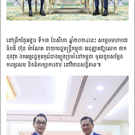
នៅព្រឹកថ្ងៃអង្គារ ទី១៣ ខែសីហា ឆ្នាំ២០២៤នេះ សម្តេចមហាបវរ
ធិបតី ហ៊ុន ម៉ាណែត នាយករដ្ឋមន្ត្រីកម្ពុជា អនុញ្ញាតឱ្យលោក ផាក
ជុងវុក ឯកអគ្គរដ្ឋទូតកូរ៉េខាងត្បូងប្រចាំនៅកម្ពុជា ចូលជួបសម្តែង
ការគួរសម និងពិភាក្សាការងារ នៅវិមានសន្តិភាព៕