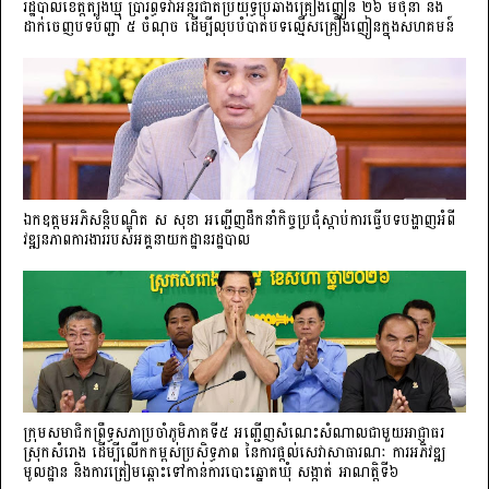
រដ្ឋបាលខេត្តត្បូងឃ្មុំ ប្រារព្ធទិវាអន្តរជាតិប្រយុទ្ធប្រឆាំងគ្រឿងញៀន ២៦ មិថុនា និង
ដាក់ចេញបទបញ្ជា ៥ ចំណុច ដើម្បីលុបបំបាត់បទល្មើសគ្រឿងញៀនក្នុងសហគមន៍
ឯកឧត្តមអភិសន្តិបណ្ឌិត ស សុខា អញ្ជើញដឹកនាំកិច្ចប្រជុំស្តាប់ការធ្វើបទបង្ហាញអំពី
វឌ្ឍនភាពការងាររបស់អគ្គនាយកដ្ឋានរដ្ឋបាល
ក្រុមសមាជិកព្រឹទ្ធសភាប្រចាំភូមិភាគទី៥ អញ្ជើញសំណេះសំណាលជាមួយអាជ្ញាធរ
ស្រុកសំរោង ដើម្បីលើកកម្ពស់ប្រសិទ្ធភាព នៃការផ្តល់សេវាសាធារណៈ ការអភិវឌ្ឍ
មូលដ្ឋាន និងការត្រៀមឆ្ពោះទៅកាន់ការបោះឆ្នោតឃុំ សង្កាត់ អាណត្តិទី៦