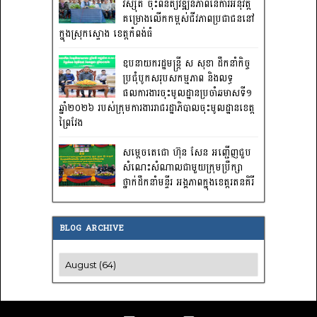
វិស្សុត ចុះពិនិត្យវឌ្ឍនភាពនៃការអនុវត្ត
គម្រោងលើកកម្ពស់ជីវភាពប្រជាជននៅ
ក្នុងស្រុកស្ទោង ខេត្តកំពង់ធំ
ឧបនាយករដ្ឋមន្ត្រី ស សុខា ដឹកនាំកិច្ច
ប្រជុំបូកសរុបសកម្មភាព និងលទ្ធ
ផលការងារចុះមូលដ្ឋានប្រចាំឆមាសទី១
ឆ្នាំ២០២៦ របស់ក្រុមការងាររាជរដ្ឋាភិបាលចុះមូលដ្ឋានខេត្ត
ព្រៃវែង
សម្តេចតេជោ ហ៊ុន សែន អញ្ជើញជួប
សំណេះសំណាលជាមួយក្រុមប្រឹក្សា
ថ្នាក់ដឹកនាំមន្ទីរ អង្គភាពក្នុងខេត្តរតនគិរី
BLOG ARCHIVE