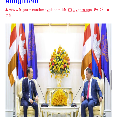
ពិភាក្សាការងារ
www.k-pormeanthmeypit.com.kh
2 years ago
ព័ត៌មាន
ជាតិ