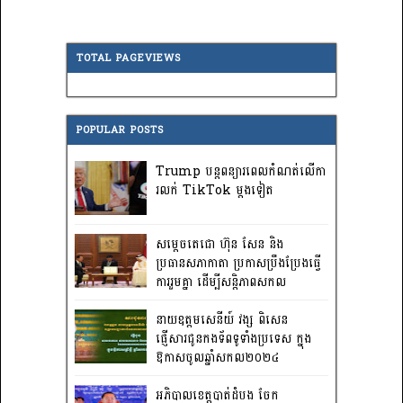
TOTAL PAGEVIEWS
POPULAR POSTS
Trump បន្តពន្យារពេលកំណត់លើកា
រលក់ TikTok ម្តងទៀត
សម្តេចតេជោ ហ៊ុន សែន និង
ប្រធានសភាកាតា ប្រកាសប្រឹងប្រែងធ្វើ
ការ​រួមគ្នា ដើម្បីសន្តិភាពសកល
នាយឧត្តមសេនីយ៍ វង្ស ពិសេន
ផ្ញើសារជូនកងទ័ពទូទាំងប្រទេស ក្នុង
ឱកាសចូលឆ្នាំសកល២០២៤
អភិបាលខេត្តបាត់ដំបង ចែក