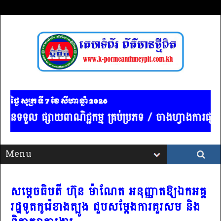
ថ្ងៃ សុក្រ ទី 7​ ខែ សីហា ឆ្នាំ 2026
ានទទួល ផ្សាយពាណិជ្ជកម្ម គ្រប់ប្រភទ / ចាងហ្វាងការផ្សាយ
សម្តេចធិបតី ហ៊ុន ម៉ាណែត អនុញ្ញាតឱ្យឯកអគ្គ
រដ្ឋទូតកូរ៉េខាងត្បូង ជួបសម្តែងការគួរសម និង