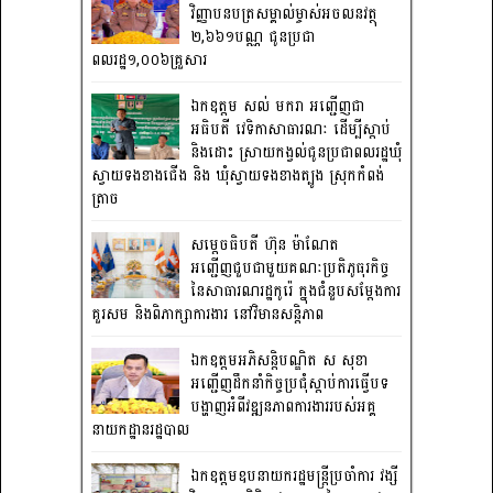
វិញ្ញាបនបត្រសម្គាល់ម្ចាស់អចលនវត្ថុ
២,៦៦១បណ្ណ ជូនប្រជា
ពលរដ្ឋ១,០០៦គ្រួសារ
ឯកឧត្តម សល់ មករា អញ្ជើញជា
អធិបតី វេទិកាសាធារណៈ ដើម្បីស្តាប់
និងដោះ ស្រាយកង្វល់ជូនប្រជាពលរដ្ឋឃុំ
ស្វាយទងខាងជើង និង ឃុំស្វាយទងខាងត្បូង ស្រុកកំពង់
ត្រាច
សម្តេចធិបតី ហ៊ុន ម៉ាណែត
អញ្ជើញជួបជាមួយគណៈប្រតិភូធុរកិច្ច
នៃសាធារណរដ្ឋកូរ៉េ ក្នុងជំនួបសម្តែងការ
គួរសម និងពិភាក្សាការងារ នៅវិមានសន្តិភាព
ឯកឧត្តមអភិសន្តិបណ្ឌិត ស សុខា
អញ្ជើញដឹកនាំកិច្ចប្រជុំស្តាប់ការធ្វើបទ
បង្ហាញអំពីវឌ្ឍនភាពការងាររបស់អគ្គ
នាយកដ្ឋានរដ្ឋបាល
ឯកឧត្តមឧបនាយករដ្ឋមន្រ្តីប្រចាំការ វង្សី