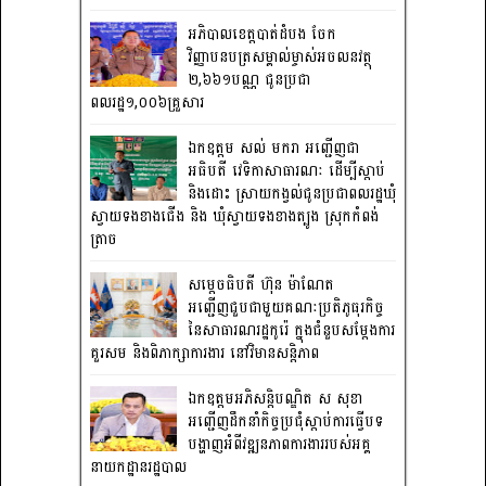
អភិបាលខេត្តបាត់ដំបង ចែក
វិញ្ញាបនបត្រសម្គាល់ម្ចាស់អចលនវត្ថុ
២,៦៦១បណ្ណ ជូនប្រជា
ពលរដ្ឋ១,០០៦គ្រួសារ
ឯកឧត្តម សល់ មករា អញ្ជើញជា
អធិបតី វេទិកាសាធារណៈ ដើម្បីស្តាប់
និងដោះ ស្រាយកង្វល់ជូនប្រជាពលរដ្ឋឃុំ
ស្វាយទងខាងជើង និង ឃុំស្វាយទងខាងត្បូង ស្រុកកំពង់
ត្រាច
សម្តេចធិបតី ហ៊ុន ម៉ាណែត
អញ្ជើញជួបជាមួយគណៈប្រតិភូធុរកិច្ច
នៃសាធារណរដ្ឋកូរ៉េ ក្នុងជំនួបសម្តែងការ
គួរសម និងពិភាក្សាការងារ នៅវិមានសន្តិភាព
ឯកឧត្តមអភិសន្តិបណ្ឌិត ស សុខា
អញ្ជើញដឹកនាំកិច្ចប្រជុំស្តាប់ការធ្វើបទ
បង្ហាញអំពីវឌ្ឍនភាពការងាររបស់អគ្គ
នាយកដ្ឋានរដ្ឋបាល