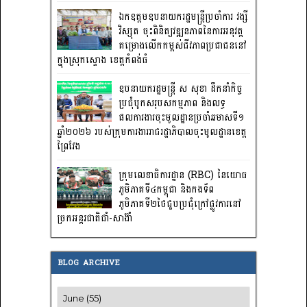
ឯកឧត្តមឧបនាយករដ្ឋមន្រ្តីប្រចាំការ វង្សី
វិស្សុត ចុះពិនិត្យវឌ្ឍនភាពនៃការអនុវត្ត
គម្រោងលើកកម្ពស់ជីវភាពប្រជាជននៅ
ក្នុងស្រុកស្ទោង ខេត្តកំពង់ធំ
ឧបនាយករដ្ឋមន្ត្រី ស សុខា ដឹកនាំកិច្ច
ប្រជុំបូកសរុបសកម្មភាព និងលទ្ធ
ផលការងារចុះមូលដ្ឋានប្រចាំឆមាសទី១
ឆ្នាំ២០២៦ របស់ក្រុមការងាររាជរដ្ឋាភិបាលចុះមូលដ្ឋានខេត្ត
ព្រៃវែង
ក្រុមលេខាធិការដ្ឋាន (RBC) នៃយោធ
ភូមិភាគទី៤កម្ពុជា និងកងទ័ព
ភូមិភាគទី២ថៃជួបប្រជុំក្រៅផ្លូវការនៅ
ច្រកអន្តរជាតិជាំ-សាង៊ាំ
BLOG ARCHIVE