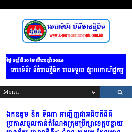
ថ្ងៃ ចន្ទ័ ទី 10​ ខែ សីហា ឆ្នាំ 2026
ទំព័រ ព័ត៌មានថ្មីពិត មានទទួល ផ្សាយពាណិជ្ជកម្ម គ្រប់ប្
ឯកឧត្តម ឌិត ទីណា អញ្ជើញជាអធិបតីពិធី
ប្រកាសចូលកាន់តំណែងក្រុមប្រឹក្សាខេត្តបន្ទាយ