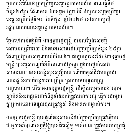
ចូលកាន់តំណែងក្រុមប្រឹក្សាខេត្តបន្ទាយមានជ័យ អាណត្តិទី៤
ចំនួន២៥រូប ដែលមាន ឯកឧត្តម ប្លែក វ៉ារី ជាប្រធានក្រុមប្រឹក្សា
ខេត្ត នាព្រឹកថ្ងៃទី១០ ខែមិថុនា ឆ្នាំ២០២៤ នៅសាលប្រជុំ
រដ្ឋបាលសាលាខេត្តបន្ទាយមានជ័យ។
ថ្លែងទៅកាន់អង្គពិធី ឯកឧត្តមរដ្ឋមន្ត្រី បានសម្ដែងសេចក្តី
សោមនស្សរីករាយ និងអបអរសាទរដល់ក្រុមប្រឹក្សាចំនួន ២៥រូប
ដែលត្រូវប្រកាសចូលកាន់តំណែង។ ជាមួយគ្នានេះដែរ ឯកឧត្តមរដ្ឋ
មន្ត្រី បានគូសបញ្ជាក់អំពីគោលដៅរួមគ្នា ក្នុងការផ្តល់សេវា
សាធារណៈ ធានាសន្តិសុខសុវត្ថិភាព លើកកម្ពស់ជីវភាពប្រជា
ពលរដ្ឋ និងកាត់បន្ថយភាពក្រីក្រ ស្របតាមយុទ្ធសាស្ត្រ
បញ្ចកោណ។ បើតាមឯកឧត្តមរដ្ឋមន្ដ្រី ដើម្បីសម្រេចការងារបាម
ស្ថាប័ននិងអាជ្ញាធរពាក់ព័ន្ធទាំងអស់ត្រូវសហការល្អ ធ្វើការជាមួយ
គ្នាប្រកបដោយទទួលខុសត្រូវខ្ពស់ និងមានភាពម្ចាស់ការ។
ឯកឧត្តមរដ្ឋមន្ត្រី បានផ្ដល់អនុសាសន៍ដល់ក្រុមប្រឹក្សាត្រូវធ្វើការ
ជាមួយអភិបាលខេត្តថ្មីឱ្យបានជិតស្និទ្ធ ទាន់ពេល ត្រូវមានរបបប្រជុំ