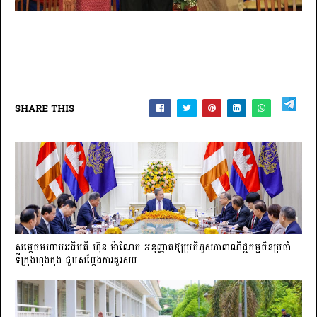
SHARE THIS
សម្តេចមហាបវរធិបតី ហ៊ុន ម៉ាណែត អនុញ្ញាតឱ្យប្រតិភូសភាពាណិជ្ជកម្មចិន​ប្រចាំ
ទីក្រុងហុងកុង ជួបសម្តែងការគួរសម