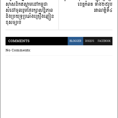
សាសនិកឥស្លាមនៅកម្ពុជា
ខេត្តកំពត ទាំង២៥រូប
សំដៅចូលរួមថែរក្សាសន្ដិភាព
អាណត្តិទី៤
និងប្រយុទ្ធប្រឆាំងគ្រឿងញៀន
ខុសច្បាប់
COMMENT
S
BLOGGER
DISQUS
FACEBOOK
No Comments: