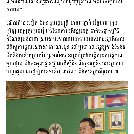
តាមការកំណត់ និងត្រូវបំពេញកាតព្វកិច្ចស្របតាមនីតិវិធីច្បាប់ជា
ធរមាន។
លើសពីនេះទៀត ឯកឧត្តមរដ្ឋមន្ត្រី បានបញ្ជាក់បន្ថែមថា ក្រុម
ប្រឹក្សាខេត្តត្រូវប្រជុំរៀបចំផែនការអភិវឌ្ឍខេត្ត ដាក់ចេញកម្មវិធី
កំណែទម្រង់នានាស្របតាមគោលនយោបាយរបស់រាជរដ្ឋាភិបាល
ពិនិត្យការផ្តល់សេវាសាធារណៈជូនដល់ប្រជាពលរដ្ឋឱ្យកាន់តែខិត
ជិតនិងកាន់តែប្រសើរ ព្រមទាំងធានាគ្រប់គ្រងសន្តិសុខសុវត្ថិភាព
មូលដ្ឋាន និងចុះមូលដ្ឋានផ្ទាល់ដើម្បីដឹងពីសុខទុក្ខនិងដោះស្រាយ
បញ្ហាជូនពលរដ្ឋឱ្យបានទាន់ពេលវេលា និងមានប្រសិទ្ធភាព៕