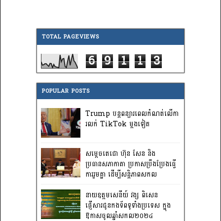
TOTAL PAGEVIEWS
6
9
1
1
3
POPULAR POSTS
Trump បន្តពន្យារពេលកំណត់លើកា
រលក់ TikTok ម្តងទៀត
សម្តេចតេជោ ហ៊ុន សែន និង
ប្រធានសភាកាតា ប្រកាសប្រឹងប្រែងធ្វើ
ការ​រួមគ្នា ដើម្បីសន្តិភាពសកល
នាយឧត្តមសេនីយ៍ វង្ស ពិសេន
ផ្ញើសារជូនកងទ័ពទូទាំងប្រទេស ក្នុង
ឱកាសចូលឆ្នាំសកល២០២៤