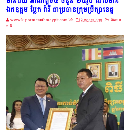
មានជ័យ អាណត្តិទី៤ ចំនួន ២៥រូប ដែលមាន
ឯកឧត្តម ប្លែក វ៉ារី ជាប្រធានក្រុមប្រឹក្សាខេត្ត
www.k-pormeanthmeypit.com.kh
2 years ago
ព័ត៌មាន
ជាតិ