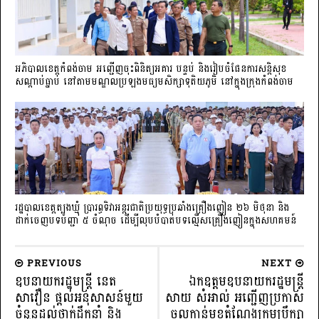
អភិបាលខេត្តកំពង់ចាម អញ្ជើញចុះពិនិត្យអគារ បន្ទប់ និងរៀបចំផែនការសន្តិសុខ
សណ្តាប់ធ្នាប់ នៅតាមមណ្ឌលប្រឡងមធ្យមសិក្សាទុតិយភូមិ នៅក្នុងក្រុងកំពង់ចាម
រដ្ឋបាលខេត្តត្បូងឃ្មុំ ប្រារព្ធទិវាអន្តរជាតិប្រយុទ្ធប្រឆាំងគ្រឿងញៀន ២៦ មិថុនា និង
ដាក់ចេញបទបញ្ជា ៥ ចំណុច ដើម្បីលុបបំបាត់បទល្មើសគ្រឿងញៀនក្នុងសហគមន៍
PREVIOUS
NEXT
ឧបនាយករដ្ឋមន្ដ្រី នេត
ឯកឧត្តមឧបនាយករដ្ឋមន្ត្រី
សាវឿន ផ្ដល់អនុសាសន៍មួយ
សាយ សំអាល់ អញ្ជើញប្រកាស
ចំនួនដល់ថ្នាក់ដឹកនាំ និង
ចូលកាន់មុខតំណែងក្រុមប្រឹក្សា