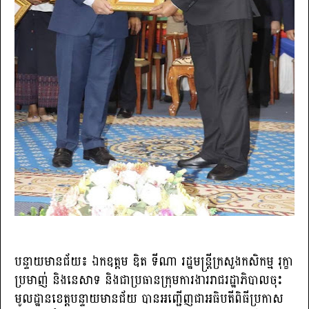
បន្ទាយមានជ័យ៖ ឯកឧត្តម ឌិត ទីណា រដ្ឋមន្ត្រីក្រសួងកសិកម្ម រុក្ខា
ប្រមាញ់ និងនេសាទ និងជាប្រធានក្រុមការងាររាជរដ្ឋាភិបាលចុះ
មូលដ្ឋានខេត្តបន្ទាយមានជ័យ បានអញ្ជើញជាអធិបតីពិធីប្រកាស