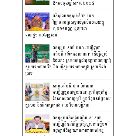
ឱកាសចូលឆ្នាំសកល២០២៤
អភិបាលខេត្តបាត់ដំបង ចែក
វិញ្ញាបនបត្រសម្គាល់ម្ចាស់អចលនវត្ថុ
២,៦៦១បណ្ណ ជូនប្រជា
ពលរដ្ឋ១,០០៦គ្រួសារ
ឯកឧត្តម សល់ មករា អញ្ជើញជា
អធិបតី វេទិកាសាធារណៈ ដើម្បីស្តាប់
និងដោះ ស្រាយកង្វល់ជូនប្រជាពលរដ្ឋឃុំ
ស្វាយទងខាងជើង និង ឃុំស្វាយទងខាងត្បូង ស្រុកកំពង់
ត្រាច
សម្តេចធិបតី ហ៊ុន ម៉ាណែត
អញ្ជើញជួបជាមួយគណៈប្រតិភូធុរកិច្ច
នៃសាធារណរដ្ឋកូរ៉េ ក្នុងជំនួបសម្តែងការ
គួរសម និងពិភាក្សាការងារ នៅវិមានសន្តិភាព
ឯកឧត្តមអភិសន្តិបណ្ឌិត ស សុខា
អញ្ជើញដឹកនាំកិច្ចប្រជុំស្តាប់ការធ្វើបទ
បង្ហាញអំពីវឌ្ឍនភាពការងាររបស់អគ្គ