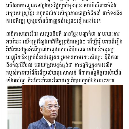
យើងអាចបញ្ចូលទៅក្នុងមុខវិជ្ជាគ្រប់មុខបាន ចាប់ពីសីលធម៌និង
អក្សរសាស្ត្រខ្មែរ រហូតដល់ការសិក្សាភាពជាថ្នាក់ដឹកនាំ ទាក់ទងនឹង
ការអភិវឌ្ឍ បូករួមទាំងជំនាញទន់ផ្សេងៗទៀតផងដែរ។
នាឱកាសនោះដែរ សម្តេចធិបតី បានថ្លែងបញ្ជាក់ថា តាមរយៈការ
អប់រំនេះ យើងត្រូវស្វែងរកវិធីច្នៃប្រឌិតផ្សេងៗ ដើម្បីរៀបរាប់ពីរឿង
រ៉ាវពិតនៅក្នុងអំពើប្រល័យពូជសាសន៍ប៉ុលពត ទៅកាន់មនុស្ស
ពេញវ័យនិងគ្រប់ជំនាន់ផ្សេងៗ រួមមានតាមរយៈសិល្បៈ ឌីជីថល
និងគំនូរជីវីចល ដោយត្រូវសង្កត់ធ្ងន់ថា កាតព្វកិច្ចក្នុងការលើក
កម្ពស់ការអប់រំពីអំពើប្រល័យពូជសាសន៍ គឺជាកាតព្វកិច្ចរបស់យើង
ទាំងអស់គ្នា មិនមែនចំពោះតែរាជរដ្ឋាភិបាលម្នាក់ឯងនោះទេ៕