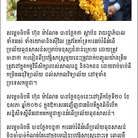
សម្តេចធិបតី ហ៊ុន ម៉ាណែត បានថ្លែងថា ស្ថាប័ន រាជរដ្ឋាភិបាល
ទាំងអស់ ទាំងយោធានិងស៊ីវិល ត្រូវតែគាំទ្រការអប់រំពីអំពើ
ប្រល័យពូជសាសន៍សម្រាប់មនុស្សជំនាន់ក្រោយ ដោយត្រូវ
ធានាថា ការរៀនពីប្រវត្តិសាស្ត្រមួយនេះត្រូវដាក់បញ្ចូលយ៉ាងត្រឹម
ត្រូវនៅក្នុងកម្មវិធីសិក្សារបស់សាលារដ្ឋ និងឯកជន ដោយរាប់ចាប់ពី
កម្រិតអនុវិទ្យាល័យ ដល់សាកលវិទ្យាល័យ នៅទូទាំង
ប្រទេសកម្ពុជា។
សម្តេចធិបតី ហ៊ុន ម៉ាណែត បានថ្លែងដូចនេះនៅព្រឹកថ្ងៃទី២០ ខែ
ឧសភា ឆ្នាំ២០២៤ ក្នុងឱកាសអញ្ជើញជាអធិបតីក្នុងពិធីបើក
សន្និសីទស្តីពីអនាគតកម្ពុជាគ្មានអំពើប្រល័យពូជសាសន៍។
សម្តេចធិបតី បានថ្លែងបន្តថា ការអប់រំពីអំពើប្រល័យពូជសាសន៍
មិនចាំបាច់កំណត់តែនៅក្នុងមេរៀនប្រវត្តិសាស្ត្រនោះទេ ពោលគឺ