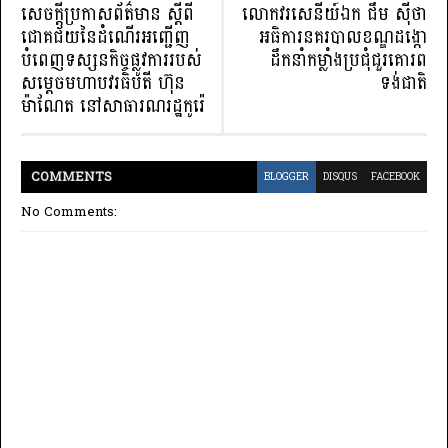
សេចក្តីប្រកាសព័ត៌មាន ស្តីពី
លោកវរសេនីយ៍ឯក ជឹម ស៊ីថា
ជោគជ័យនៃដំណើរអញ្ជើញ
អធិការនគរបាលខណ្ឌដង្កោ
បំពេញទស្សនកិច្ចផ្លូវការរបស់
ដឹកនាំកម្លាំងប្រជុំជួរគោរព
សម្ដេចមហាបវរធិបតី ហ៊ុន
ទង់ជាតិ
ម៉ាណែត នៅសាធារណរដ្ឋកូរ៉េ
COMMENT
S
BLOGGER
DISQUS
FACEBOOK
No Comments: