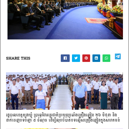
SHARE THIS
រដ្ឋបាលខេត្តត្បូងឃ្មុំ ប្រារព្ធទិវាអន្តរជាតិប្រយុទ្ធប្រឆាំងគ្រឿងញៀន ២៦ មិថុនា និង
ដាក់ចេញបទបញ្ជា ៥ ចំណុច ដើម្បីលុបបំបាត់បទល្មើសគ្រឿងញៀនក្នុងសហគមន៍