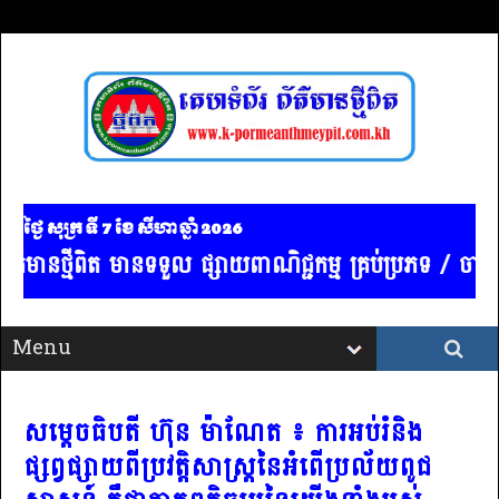
ថ្ងៃ សុក្រ ទី 7​ ខែ សីហា ឆ្នាំ 2026
៌មានថ្មីពិត មានទទួល ផ្សាយពាណិជ្ជកម្ម គ្រប់ប្រភទ / ចាង
សម្តេចធិបតី ហ៊ុន ម៉ាណែត ៖ ការអប់រំនិង
ផ្សព្វផ្សាយពីប្រវត្តិសាស្ត្រនៃអំពើប្រល័យពូជ