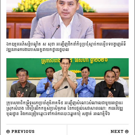
ឯកឧត្តមអភិសន្តិបណ្ឌិត ស សុខា អញ្ជើញដឹកនាំកិច្ចប្រជុំស្តាប់ការធ្វើបទបង្ហាញអំពី
វឌ្ឍនភាពការងាររបស់អគ្គនាយកដ្ឋានរដ្ឋបាល
ក្រុមសមាជិកព្រឹទ្ធសភាប្រចាំភូមិភាគទី៥ អញ្ជើញសំណេះសំណាលជាមួយអាជ្ញាធរ
ស្រុកសំរោង ដើម្បីលើកកម្ពស់ប្រសិទ្ធភាព នៃការផ្តល់សេវាសាធារណៈ ការអភិវឌ្ឍ
មូលដ្ឋាន និងការត្រៀមឆ្ពោះទៅកាន់ការបោះឆ្នោតឃុំ សង្កាត់ អាណត្តិទី៦
PREVIOUS
NEXT