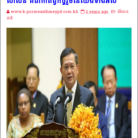
សាសន៍ គឺជាកាតព្វកិច្ចរួមនៃយើងទាំងអស់
www.k-pormeanthmeypit.com.kh
2 years ago
ព័ត៌មាន
ជាតិ