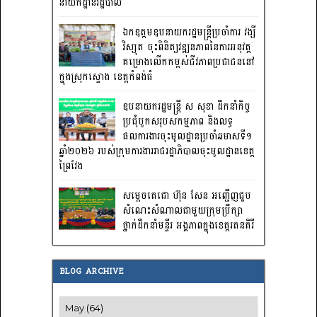
នាយកដ្ឋានរដ្ឋបាល
ឯកឧត្តមឧបនាយករដ្ឋមន្រ្តីប្រចាំការ វង្សី
វិស្សុត ចុះពិនិត្យវឌ្ឍនភាពនៃការអនុវត្ត
គម្រោងលើកកម្ពស់ជីវភាពប្រជាជននៅ
ក្នុងស្រុកស្ទោង ខេត្តកំពង់ធំ
ឧបនាយករដ្ឋមន្ត្រី ស សុខា ដឹកនាំកិច្ច
ប្រជុំបូកសរុបសកម្មភាព និងលទ្ធ
ផលការងារចុះមូលដ្ឋានប្រចាំឆមាសទី១
ឆ្នាំ២០២៦ របស់ក្រុមការងាររាជរដ្ឋាភិបាលចុះមូលដ្ឋានខេត្ត
ព្រៃវែង
សម្តេចតេជោ ហ៊ុន សែន អញ្ជើញជួប
សំណេះសំណាលជាមួយក្រុមប្រឹក្សា
ថ្នាក់ដឹកនាំមន្ទីរ អង្គភាពក្នុងខេត្តរតនគិរី
BLOG ARCHIVE