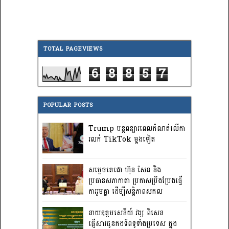
TOTAL PAGEVIEWS
6
8
8
5
7
POPULAR POSTS
Trump បន្តពន្យារពេលកំណត់លើកា
រលក់ TikTok ម្តងទៀត
សម្តេចតេជោ ហ៊ុន សែន និង
ប្រធានសភាកាតា ប្រកាសប្រឹងប្រែងធ្វើ
ការ​រួមគ្នា ដើម្បីសន្តិភាពសកល
នាយឧត្តមសេនីយ៍ វង្ស ពិសេន
ផ្ញើសារជូនកងទ័ពទូទាំងប្រទេស ក្នុង