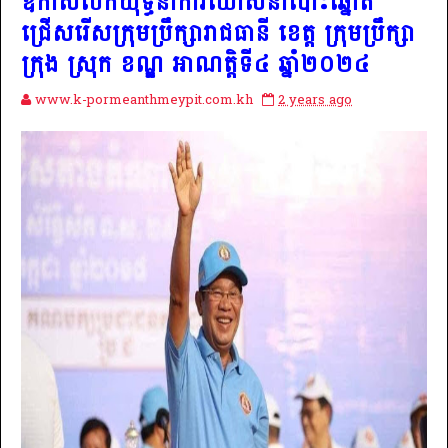
ឱកាសបើកយុទ្ធនាការឃោសនាបោះឆ្នោត
ជ្រើសរើសក្រុមប្រឹក្សារាជធានី ខេត្ត ក្រុមប្រឹក្សា
ក្រុង ស្រុក ខណ្ឌ អាណត្តិទី៤ ឆ្នាំ២០២៤
www.k-pormeanthmeypit.com.kh
2 years ago