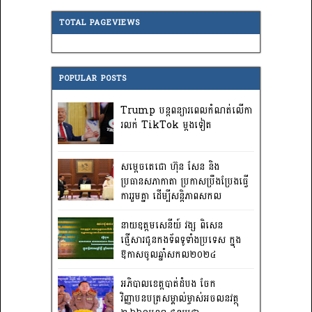
TOTAL PAGEVIEWS
POPULAR POSTS
Trump បន្តពន្យារពេលកំណត់លើកា
រលក់ TikTok ម្តងទៀត
សម្តេចតេជោ ហ៊ុន សែន និង
ប្រធានសភាកាតា ប្រកាសប្រឹងប្រែងធ្វើ
ការ​រួមគ្នា ដើម្បីសន្តិភាពសកល
នាយឧត្តមសេនីយ៍ វង្ស ពិសេន
ផ្ញើសារជូនកងទ័ពទូទាំងប្រទេស ក្នុង
ឱកាសចូលឆ្នាំសកល២០២៤
អភិបាលខេត្តបាត់ដំបង ចែក
វិញ្ញាបនបត្រសម្គាល់ម្ចាស់អចលនវត្ថុ