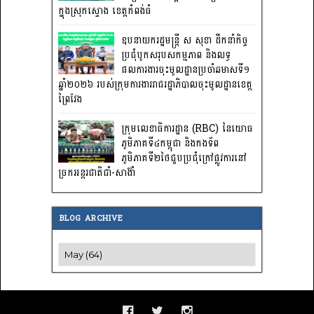
ក្នុងស្រុកស្ទោង ខេត្តកំពង់ធំ
ឧបនាយករដ្ឋមន្ត្រី ស សុខា ដឹកនាំកិច្ច
ប្រជុំបូកសរុបសកម្មភាព និងលទ្ធ
ផលការងារចុះមូលដ្ឋានប្រចាំឆមាសទី១
ឆ្នាំ២០២៦ របស់ក្រុមការងាររាជរដ្ឋាភិបាលចុះមូលដ្ឋានខេត្ត
ព្រៃវែង
ក្រុមលេខាធិការដ្ឋាន (RBC) នៃយោធ
ភូមិភាគទី៤កម្ពុជា និងកងទ័ព
ភូមិភាគទី២ថៃជួបប្រជុំក្រៅផ្លូវការនៅ
ច្រកអន្តរជាតិជាំ-សាង៊ាំ
BLOG ARCHIVE