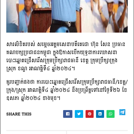
សារលិខិតរបស់ សម្តេចអគ្គមសេនាបតីតេជោ ហ៊ុន សែន ប្រធាន
គណបក្សប្រជាជនកម្ពុជា ក្នុងឱកាសបើកយុទ្ធនាការឃោសនា
បោះឆ្នោតជ្រើសរើសក្រុមប្រឹក្សារាជធានី ខេត្ត ក្រុមប្រឹក្សាក្រុង
ស្រុក ខណ្ឌ អាណត្តិទី៤ ឆ្នាំ២០២៤។
គួរបញ្ជាក់ផងថា ការបោះឆ្នោតជ្រើសរើសក្រុមប្រឹក្សារាជធានី/ខេត្ត/
ក្រុង/ស្រុក អាណត្តិទី៤ ឆ្នាំ២០២៤ នឹងប្រព្រឹត្តទៅនៅថ្ងៃទី២៦ ខែ
ឧសភា ឆ្នាំ២០២៤ ខាងមុខ។
SHARE THIS