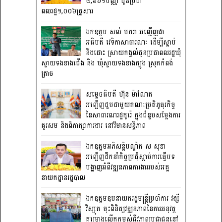
២,៦៦១បណ្ណ ជូនប្រជា
ពលរដ្ឋ១,០០៦គ្រួសារ
ឯកឧត្តម សល់ មករា អញ្ជើញជា
អធិបតី វេទិកាសាធារណៈ ដើម្បីស្តាប់
និងដោះ ស្រាយកង្វល់ជូនប្រជាពលរដ្ឋឃុំ
ស្វាយទងខាងជើង និង ឃុំស្វាយទងខាងត្បូង ស្រុកកំពង់
ត្រាច
សម្តេចធិបតី ហ៊ុន ម៉ាណែត
អញ្ជើញជួបជាមួយគណៈប្រតិភូធុរកិច្ច
នៃសាធារណរដ្ឋកូរ៉េ ក្នុងជំនួបសម្តែងការ
គួរសម និងពិភាក្សាការងារ នៅវិមានសន្តិភាព
ឯកឧត្តមអភិសន្តិបណ្ឌិត ស សុខា
អញ្ជើញដឹកនាំកិច្ចប្រជុំស្តាប់ការធ្វើបទ
បង្ហាញអំពីវឌ្ឍនភាពការងាររបស់អគ្គ
នាយកដ្ឋានរដ្ឋបាល
ឯកឧត្តមឧបនាយករដ្ឋមន្រ្តីប្រចាំការ វង្សី
វិស្សុត ចុះពិនិត្យវឌ្ឍនភាពនៃការអនុវត្ត
គម្រោងលើកកម្ពស់ជីវភាពប្រជាជននៅ