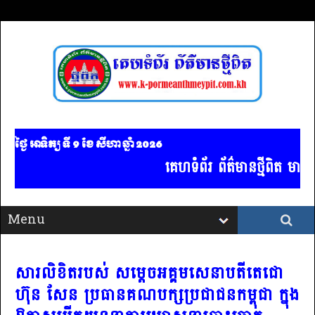
ថ្ងៃ អាទិត្យ ទី 9​ ខែ សីហា ឆ្នាំ 2026
គេហទំព័រ ព័ត៌មានថ្មីពិត មា
សារលិខិតរបស់ សម្តេចអគ្គមសេនាបតីតេជោ
ហ៊ុន សែន ប្រធានគណបក្សប្រជាជនកម្ពុជា ក្នុង