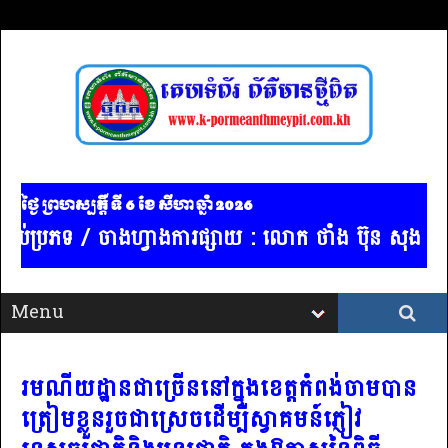
ថ្ងៃ ព្រហស្បត្ដិ៍ ទី 6​ ខែ សីហា ឆ្នាំ 2026
 គ្រប់ប្រភទ / ចាងហ្វាងការផ្សាយ : លោក ថាំង ប៊ុន សុង / ទ
រមណីយដ្ឋានជាច្រើននៅក្នុងខេត្តកំពង់ចាមបាន
ត្រៀមខ្លួនរួចជាស្រេចដើម្បីស្វាគមន៍ភ្ញៀវ