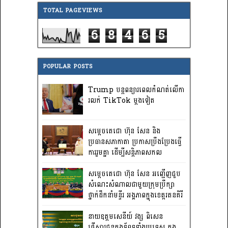
TOTAL PAGEVIEWS
6
8
4
6
5
POPULAR POSTS
Trump បន្តពន្យារពេលកំណត់លើកា
រលក់ TikTok ម្តងទៀត
សម្តេចតេជោ ហ៊ុន សែន និង
ប្រធានសភាកាតា ប្រកាសប្រឹងប្រែងធ្វើ
ការ​រួមគ្នា ដើម្បីសន្តិភាពសកល
សម្តេចតេជោ ហ៊ុន សែន អញ្ជើញជួប
សំណេះសំណាលជាមួយក្រុមប្រឹក្សា
ថ្នាក់ដឹកនាំមន្ទីរ អង្គភាពក្នុងខេត្តរតនគិរី
នាយឧត្តមសេនីយ៍ វង្ស ពិសេន
ផ្ញើសារជូនកងទ័ពទូទាំងប្រទេស ក្នុង