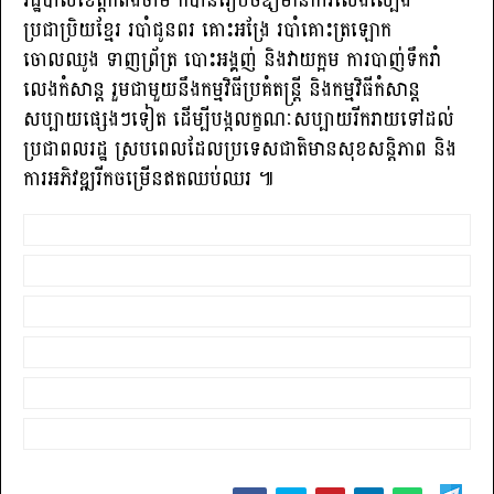
រដ្ឋបាលខេត្តកំពង់ចាម ក៏បានរៀបចំឱ្យមានការលេងល្បែង
ប្រជាប្រិយខ្មែរ របាំជូនពរ គោះអង្រែ របាំគោះត្រឡោក
ចោលឈូង ទាញព្រ័ត្រ បោះអង្គញ់ និងវាយក្អម ការបាញ់ទឹករាំ
លេងកំសាន្ត រួមជាមួយនឹងកម្មវិធីប្រគំតន្ត្រី និងកម្មវិធីកំសាន្ត
សប្បាយផ្សេងៗទៀត ដើម្បីបង្កលក្ខណៈសប្បាយរីករាយទៅដល់
ប្រជាពលរដ្ឋ ស្របពេលដែលប្រទេសជាតិមានសុខសន្តិភាព និង
ការអភិវឌ្ឍរីកចម្រើនឥតឈប់ឈរ ៕