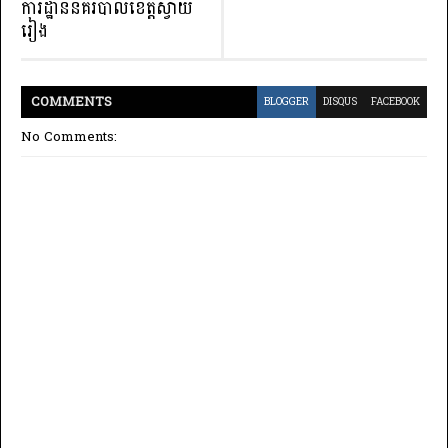
ការដ្ឋាននគរបាលខេត្តស្វាយ
រៀង
COMMENT
S
BLOGGER
DISQUS
FACEBOOK
No Comments: