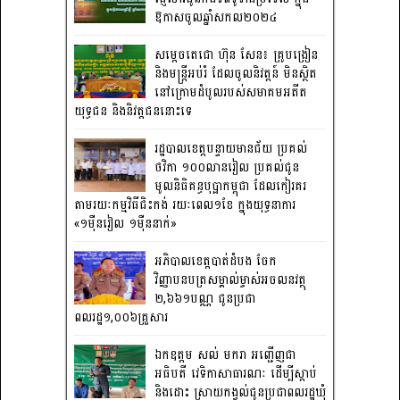
ឱកាសចូលឆ្នាំសកល២០២៤
សម្តេចតេជោ ហ៊ុន សែន៖ គ្រូបង្រៀន
និងមន្ត្រីអប់រំ ដែលចូលនិវត្តន៍ មិនស្ថិត
នៅក្រោមដំបូលរបស់សមាគមអតីត
យុទ្ធជន និងនិវត្តជននោះទេ
រដ្ឋបាលខេត្តបន្ទាយមានជ័យ ប្រគល់
ថវិកា ១០០លានរៀល ប្រគល់ជូន
មូលនិធិគន្ធបុប្ផាកម្ពុជា ដែលកៀរគរ
តាមរយៈកម្មវិធីជិះកង់ រយៈពេល១ខែ ក្នុងយុទ្ធនាការ
«១ម៉ឺនរៀល ១ម៉ឺននាក់»
អភិបាលខេត្តបាត់ដំបង ចែក
វិញ្ញាបនបត្រសម្គាល់ម្ចាស់អចលនវត្ថុ
២,៦៦១បណ្ណ ជូនប្រជា
ពលរដ្ឋ១,០០៦គ្រួសារ
ឯកឧត្តម សល់ មករា អញ្ជើញជា
អធិបតី វេទិកាសាធារណៈ ដើម្បីស្តាប់
និងដោះ ស្រាយកង្វល់ជូនប្រជាពលរដ្ឋឃុំ