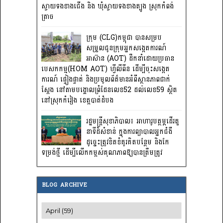
ស្វាយទងខាងជើង និង ឃុំស្វាយទងខាងត្បូង ស្រុកកំពង់
ត្រាច
ក្រុម (CLG)កម្ពុជា បានសម្រប
សម្រួលជូនក្រុមអ្នកសង្កេតការណ៍
អាស៊ាន (AOT) ដឹកនាំដោយប្រធាន
បេសកកម្ម(HOM AOT) ហ្វីលីពីន ដើម្បីចុះសង្កេត
ការណ៍ ផ្ទៀងផ្ទាត់ និងប្រមូលព័ត៌មានអំពីស្ថានភាពជាក់
ស្តែង នៅតាមបង្គោលព្រំដែនលេខ52 ដល់លេខ59 ស្ថិត
នៅស្រុកកំរៀង ខេត្តបាត់ដំបង
រដ្ឋមន្រ្តីសុខាភិបាល៖ អាហារូបត្ថម្ភដើរតួ
នាទីដ៏សំខាន់ ក្នុងការព្យាបាលអ្នកជំងឺ
ដូច្នេះត្រូវខិតខំគូរគិតបន្ថែម និងកែ
ទម្រង់ថ្មី ដើម្បីលើកកម្ពស់គុណភាពឱ្យបានត្រឹមត្រូវ
BLOG ARCHIVE