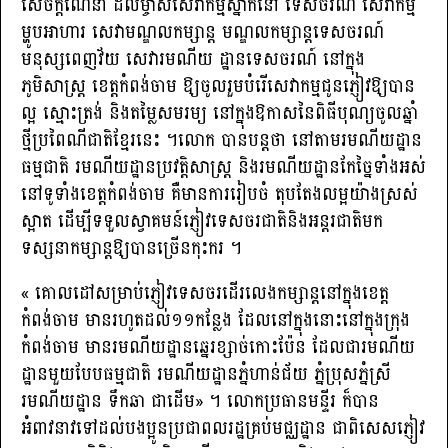
សេចក្តីណែនាំ ដល់ម្ចាស់សេវាកម្មស្នាក់នៅ ទេសចរណ៍ សេវាកម្ម
ម្ហូបអាហារ សេវាមណ្ឌលកម្សាន្ត មណ្ឌលកម្សាន្តទេសចរណ៍
មនុស្សពេញវ័យ សេវារមណីយ ដ្ឋានទេសចរណ៍ នៅក្នុង
ភូមិសាស្ត្រ ខេត្តកំពង់ចាម ឱ្យចូលរួមបំរើសេវាកម្មជូនភ្ញៀវឱ្យបាន
ល្អ ស្មោះត្រង់ និងតម្លៃសមរម្យ នៅក្នុងឱកាសនៃពិធីបុណ្យចូលឆ្នាំ
ថ្មីប្រពៃណីជាតិខ្មែរនេះ ។លោក បានបន្តថា នៅតាមរមណីយដ្ឋាន
ធម្មជាតិ រមណីយដ្ឋានប្រវត្តិសាស្ត្រ និងរមណីយដ្ឋានកែច្នៃទាំងអស់
នៅទូទាំងខេត្តកំពង់ចាម គឺមានការរៀបចំ តុបតែងលម្អយ៉ាងស្រស់
ស្អាត ដើម្បីទទួលស្វាគមន៍ភ្ញៀវទេសចរជាតិនិងអន្តរជាតិមក
ទស្សនាកម្សាន្តឱ្យបានច្រើនកុះករ ។
« គោលដៅសម្រាប់ភ្ញៀវទេសចរដើរលេងកម្សាន្តនៅក្នុងខេត្ត
កំពង់ចាម មានរហូតដល់១១កន្លែង ដែលនៅក្នុងនោះនៅក្នុងក្រុង
កំពង់ចាម មានរមណីយដ្ឋានឆ្នេរខ្សាច់កោះប៉ែន ដែលជារមណីយ
ដ្ឋានមួយបែបធម្មជាតិ រមណីយដ្ឋានភ្នំហាន់ជ័យ ភ្នំប្រុសភ្នំស្រី
រមណីយដ្ឋាន ទឹកឆា ជាដើម» ។ លោកប្រធានមន្ទីរ ក៏បាន
អំពាវនាវទៅដល់បងប្អូនប្រជាពលរដ្ឋគ្រប់មជ្ឈដ្ឋាន ជាពិសេសភ្ញៀវ