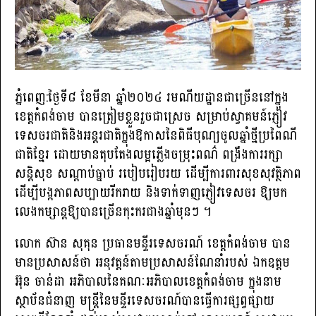
ភ្នំពេញ:ថ្ងៃទី៨ ខែមីនា ឆ្នាំ២០២៤ រមណីយដ្ឋានជាច្រើននៅក្នុង
ខេត្តកំពង់ចាម បានត្រៀមខ្លួនរួចជាស្រេច សម្រាប់ស្វាគមន៍ភ្ញៀវ
ទេសចរជាតិនិងអន្តរជាតិក្នុងឱកាសនៃពិធីបុណ្យចូលឆ្នាំថ្មីប្រពៃណី
ជាតិខ្មែរ ដោយមានតុបតែងលម្អភ្លើងចម្រុះពណ៌ ពង្រឹងការរក្សា
សន្តិសុខ សណ្តាប់ធ្នាប់ របៀបរៀបរយ ដើម្បីការពារសុខសុវត្ថិភាព
ដើម្បីបង្កភាពសប្បាយរីករាយ និងទាក់ទាញភ្ញៀវទេសចរ ឱ្យមក
លេងកម្សាន្តឱ្យបានច្រើនកុះករជាងឆ្នាំមុនៗ ។
លោក ស៊ាន សុគុន ប្រធានមន្ទីរទេសចរណ៍ ខេត្តកំពង់ចាម បាន
មានប្រសាសន៍ថា អនុវត្តន៍តាមប្រសាសន៍ណែនាំរបស់ ឯកឧត្តម
អ៊ុន ចាន់ដា អភិបាលនៃគណៈអភិបាលខេត្តកំពង់ចាម ក្នុងនាម
ស្ថាប័នជំនាញ មន្ត្រីនៃមន្ទីរទេសចរណ៍បានធ្វើការផ្សព្វផ្សាយ