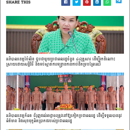
SHARE THIS
អភិបាលខេត្តប៉ៃលិន ជួបជាមួយប្រជាពលរដ្ឋចំនួន ៤៤គ្រួសារ ដើម្បីរកដំណោះ
ស្រាយដោយសន្តិវិធី និងទប់ស្កាត់ការទន្ទ្រានកាន់កាប់ដីគម្របព្រៃឈើ
អភិបាលខេត្តកំពត ជំរុញដល់អាជ្ញាធរត្រូវនៅឱ្យកៀកប្រជាពលរដ្ឋ ដើម្បីទទួលបាននូវ
ព័ត៌មាន និងសុខទុក្ខពិតប្រាកដរបស់ប្រជាពលរដ្ឋ