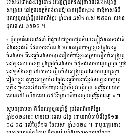
ទេសចរជាតិនិងអន្តរជាតិ អញ្ជើញមកទស្សនានិងលេងកម្សាន្ត
សប្បាយ នៅក្នុងខេត្តកំពង់ចាមឱ្យបានច្រើនកុះករ នាឱកាសពិធី
បុណ្យចូលឆ្នាំថ្មីប្រពៃណីខ្មែរ ឆ្នាំរោង ឆស័ក ព.ស ២៥៦៧ ឈាន
ចូលព.ស ២៥៦៨ ។
« ខ្ញុំសូមអំពាវនាវដល់ ក៏ដូចជាជម្រាបជូនចំពោះភ្ញៀវទេសចរជាតិ
និងអន្តរជាតិ ដែលមានបំណង មកទស្សនាកម្សាន្តនៅក្នុងខេត្ត
កំពង់ចាម គឺខេត្តកំពង់ចាមបានរៀបចំកន្លែងសម្រាប់រៀបចំសង្ក្រាន្ត
នៅមុខសាលាខេត្ត ក្នុងក្រុងកំពង់ចាម ក៏ដូចជាតាមបណ្ដាស្រុក ក្រុង
នៅទូទាំងខេត្ត ដោយមានរៀបចំជាសង្ក្រាន្តនៅតាមបណ្ដាស្រុក
រៀងៗខ្លួន ដូច្នេះសម្រាប់នៅក្នុងខេត្តគឺមានកន្លែងទស្សនាកម្សាន្ត
ច្រើន ក្នុងនោះដែរយើងក៏បានរៀបចំនូវសន្តិសុខ សុវត្ថិភាពតាម
គោលដៅ ហើយគោលដៅនីមួយៗគឺមានសុខសុវត្ថិភាពល្អ » ។
សូមជម្រាបថា ពិធីបុណ្យចូលឆ្នាំថ្មី ប្រពៃណីជាតិខ្មែរ
ឆ្នាំ២០២៤នេះ មានរយៈពេល ៤ថ្ងៃ ដោយរាប់ចាប់ពីថ្ងៃទី១៣
១៤ ១៥ ដល់ថ្ងៃទី១៦ ខែមេសា ឆ្នាំ២០២៤ ។ ជាមួយគ្នានោះ