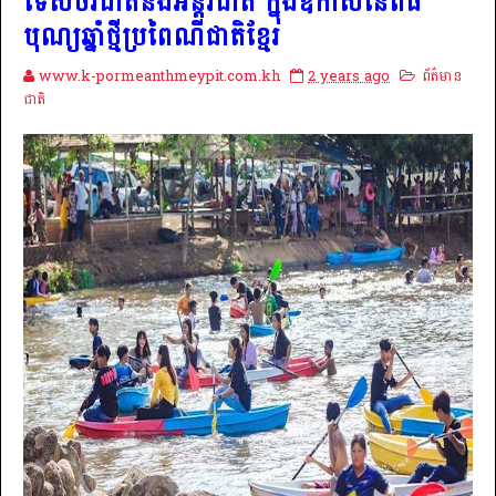
ទេសចរជាតិនិងអន្តរជាតិ ក្នុងឱកាសនៃពិធី
បុណ្យឆ្នាំថ្មីប្រពៃណីជាតិខ្មែរ
www.k-pormeanthmeypit.com.kh
2 years ago
ព័ត៌មាន
ជាតិ