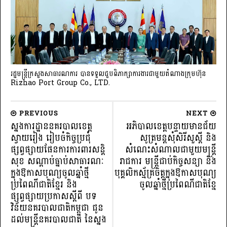
រដ្ឋមន្រ្តីក្រសួងសាធារណការ បានទទួលជួបពិភាក្សាការងារជាមួយតំណាងក្រុមហ៊ុន
Rizhao Port Group Co., LTD.
PREVIOUS
NEXT
ស្នងការដ្ឋាននគរបាលខេត្ត
អភិបាលខេត្តបន្ទាយមានជ័យ
ស្វាយរៀង រៀបចំកិច្ចប្រជុំ
សូត្រមន្តសុំសិរីសួស្តី និង
ផ្សព្វផ្សាយផែនការការពារសន្តិ
សំណេះសំណាលជាមួយមន្ត្រី
សុខ សណ្តាប់ធ្នាប់សាធារណៈ
រាជការ មន្ត្រីជាប់កិច្ចសន្យា និង
ក្នុងឱកាសបុណ្យចូលឆ្នាំថ្មី
បុគ្គលិកស្ម័គ្រចិត្តក្នុងឱកាសបុណ្យ
ប្រពៃណីជាតិខ្មែរ និង
ចូលឆ្នាំថ្មីប្រពៃណីជាតិខ្មែ
ផ្សព្វផ្សាយប្រកាសស្តីពី បទ
វិន័យនគរបាលជាតិកម្ពុជា ជូន
ដល់មន្ត្រីនគរបាលជាតិ នៃស្នង