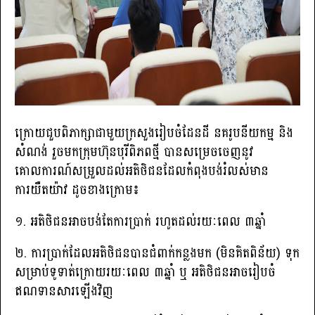
ក្រោយជួបពិភាក្សាជាមួយក្រសួងរៀបចំដែនដី នគរូបនីយកម្ម និង
សំណង់ រួចមកក្រុមហ៊ុនបុរីពិភពថ្មី បានសម្រេចចេញនូវ
គោលការណ៍សម្រួលដល់អតិថិជនដែលកំពុងបង់រំលស់មាន
ការយឺតយ៉ាវ ដូចខាងក្រោម៖
១. អតិថិជនអាចបង់តែការប្រាក់ រហូតដល់រយៈពេល ៣ឆ្នាំ
២. ការប្រាក់ដែលអតិថិជនបានជំពាក់កន្លងមក (មិនគិតពិន័យ) ទុក
សម្រាប់ទូទាត់ក្រោយរយៈពេល ៣ឆ្នាំ ឬ អតិថិជនអាចរៀបចំ
ឥណទានសារឡើងវិញ