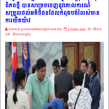
ពិភពថ្មី បានសម្រេចចេញនូវគោលការណ៍
សម្រួលដល់អតិថិជនដែលកំពុងបង់រំលស់មាន
ការយឺតយ៉ាវ
www.k-pormeanthmeypit.com.kh
2 years ago
ព័ត៌មាន
ជាតិ
,
ព័ត៌មានសេដ្ឋកិច្ច