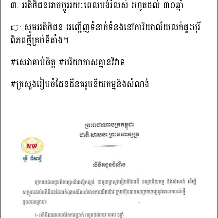
៣. អតិថិជនអាចប្តូររយៈពេលបង់រំលស់ រហូតដល់ ៣០ឆ្នាំ
👉 សូមអតិថិជន អញ្ជើញទំនាក់ទំនងនៅការិយាល័យលក់ផ្ទះបុរី
ពិភពថ្មីគ្រប់ទីតាំង។
#សេវាគាប់ចិត្ត #បរិយាកាសគ្មានវិវាទ
#ក្រសួងរៀបចំដែនដីនគរូបនីយកម្មនិងសំណង់