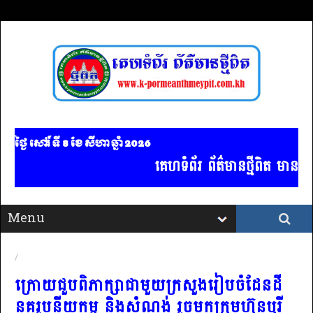
ថ្ងៃ សៅរ៍ ទី 8​ ខែ សីហា ឆ្នាំ 2026
គេហទំព័រ ព័ត៌មានថ្មីពិត មានទទ
/
ក្រោយជួបពិភាក្សាជាមួយក្រសួងរៀបចំដែនដី
នគរូបនីយកម្ម និងសំណង់ រួចមកក្រុមហ៊ុនបុរី