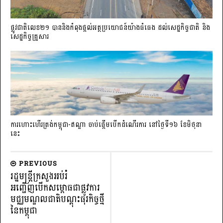
ផ្លូវជាតិលេខ២១ បាននិងកំពុងផ្តល់អត្ថប្រយោជន៍យ៉ាងធំធេង ដល់សេដ្ឋកិច្ចជាតិ និង
សេដ្ឋកិច្ចគ្រួសារ
ការហោះហើរត្រង់កម្ពុជា-ឥណ្ឌា ចាប់ផ្តើមបើកដំណើរការ នៅថ្ងៃទី១៦ ខែមិថុនា
នេះ
PREVIOUS
រដ្ឋមន្ត្រីក្រសួងអប់រំ
អញ្ជើញបើកសម្ពោធជាផ្លូវការ
មជ្ឈមណ្ឌលជាតិបណ្តុះធុរកិច្ចថ្មី
នៃកម្ពុជា