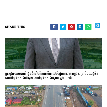
SHARE THIS
ក្រសួងទេសចរណ៍ ជូនដំណឹងពីការលើកលែងទិដ្ឋាការសាកល្បងសម្រាប់ពលរដ្ឋចិន
ចាប់ពីថ្ងៃទី១៥ ខែមិថុនា ដល់ថ្ងៃទី១៥ ខែតុលា ឆ្នាំ២០២៦