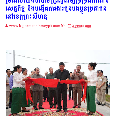
រួមដែលយើងចាំបាច់ត្រូវធ្វើដើម្បីទ្រទ្រង់កំណើន
សេដ្ឋកិច្ច និងបង្កើតការងារជូនបងប្អូនប្រជាជន
នៅខេត្តព្រះសីហនុ
www.k-pormeanthmeypit.com.kh
2 years ago