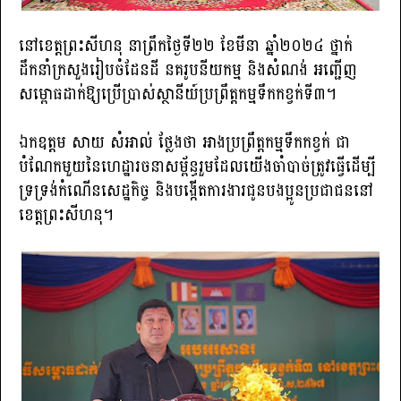
នៅខេត្តព្រះសីហនុ នាព្រឹកថ្ងៃទី២២ ខែមីនា​ ឆ្នាំ​២០២៤​ ថ្នាក់
ដឹកនាំក្រសួងរៀបចំដែនដី នគរូបនីយកម្ម និងសំណង់ អញ្ជើញ
សម្ពោធដាក់ឱ្យប្រើប្រាស់ស្ថានីយ៍ប្រព្រឹត្តកម្មទឹកកខ្វក់ទី៣។
ឯកឧត្តម សាយ សំអាល់ ថ្លែងថា អាងប្រព្រឹត្តកម្មទឹកកខ្វក់ ជា
បំណែកមួយនៃហេដ្ឋារចនាសម្ព័ន្ធរួមដែលយើងចាំបាច់ត្រូវធ្វើដើម្បី
ទ្រទ្រង់កំណើនសេដ្ឋកិច្ច និងបង្កើតការងារជូនបងប្អូនប្រជាជននៅ
ខេត្តព្រះសីហនុ។