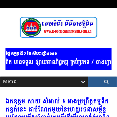
ថ្ងៃ សុក្រ ទី 7​ ខែ សីហា ឆ្នាំ 2026
្មីពិត មានទទួល ផ្សាយពាណិជ្ជកម្ម គ្រប់ប្រភទ / ចាងហ្វាងក
ឯកឧត្តម សាយ សំអាល់​ ៖ អាងប្រព្រឹត្តកម្មទឹក
កខ្វក់នេះ ជាបំណែកមួយនៃហេដ្ឋារចនាសម្ព័ន្ធ