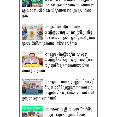
និងដោះ ស្រាយកង្វល់ជូនប្រជាពលរដ្ឋឃុំ
ស្វាយទងខាងជើង និង ឃុំស្វាយទងខាងត្បូង ស្រុកកំពង់
ត្រាច
សម្តេចធិបតី ហ៊ុន ម៉ាណែត
អញ្ជើញជួបជាមួយគណៈប្រតិភូធុរកិច្ច
នៃសាធារណរដ្ឋកូរ៉េ ក្នុងជំនួបសម្តែងការ
គួរសម និងពិភាក្សាការងារ នៅវិមានសន្តិភាព
ឯកឧត្តមអភិសន្តិបណ្ឌិត ស សុខា
អញ្ជើញដឹកនាំកិច្ចប្រជុំស្តាប់ការធ្វើបទ
បង្ហាញអំពីវឌ្ឍនភាពការងាររបស់អគ្គ
នាយកដ្ឋានរដ្ឋបាល
ឯកឧត្តមឧបនាយករដ្ឋមន្រ្តីប្រចាំការ វង្សី
វិស្សុត ចុះពិនិត្យវឌ្ឍនភាពនៃការអនុវត្ត
គម្រោងលើកកម្ពស់ជីវភាពប្រជាជននៅ
ក្នុងស្រុកស្ទោង ខេត្តកំពង់ធំ
ឧបនាយករដ្ឋមន្ត្រី ស សុខា ដឹកនាំកិច្ច
ប្រជុំបូកសរុបសកម្មភាព និងលទ្ធ