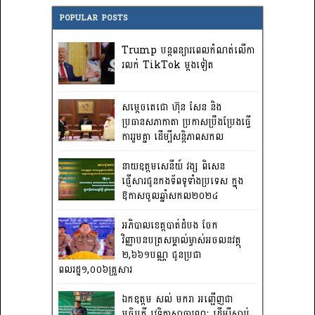
POPULAR POSTS
Trump បន្តពន្យារពេលកំណត់លើកា
រលក់ TikTok ម្តងទៀត
សម្តេចតេជោ ហ៊ុន សែន និង
ប្រធានសភាកាតា ប្រកាសប្រឹងប្រែងធ្វើ
ការ​រួមគ្នា ដើម្បីសន្តិភាពសកល
នាយឧត្តមសេនីយ៍ វង្ស ពិសេន
ផ្ញើសារជូនកងទ័ពទូទាំងប្រទេស ក្នុង
ឱកាសចូលឆ្នាំសកល២០២៤
អភិបាលខេត្តបាត់ដំបង ចែក
វិញ្ញាបនបត្រសម្គាល់ម្ចាស់អចលនវត្ថុ
២,៦៦១បណ្ណ ជូនប្រជា
ពលរដ្ឋ១,០០៦គ្រួសារ
ឯកឧត្តម សល់ មករា អញ្ជើញជា
អធិបតី វេទិកាសាធារណៈ ដើម្បីស្តាប់