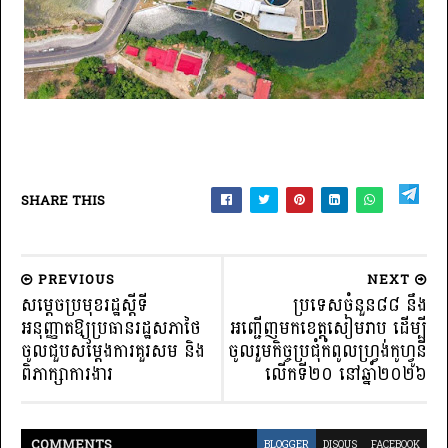
SHARE THIS
PREVIOUS
NEXT
សម្តេចប្រមុខរដ្ឋស្តីទី
ប្រទេសចំនួន៨៨ នឹង
អនុញ្ញាតឱ្យប្រធានរដ្ឋសភាថៃ
អញ្ជើញមកខេត្តសៀមរាប ដើម្បី
ចូលជួបសម្តែងការគួរសម និង
ចូលរួមកិច្ចប្រជុំកំពូលហ្រ្វង់កូហ្វូនី
ពិភាក្សាការងារ
លើកទី២០ នៅឆ្នាំ២០២៦
COMMENT
S
BLOGGER
DISQUS
FACEBOOK